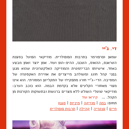
די. ג'יי
שמאן ופרפורמר בתרבות הפופולרית. מוזיקאי הפועל בסצנת
הטראנס, ההאוס, הטכנו, ההיפ-הופ ועוד. אמן יוצר ואמן מבצע
כאחד. אישיותו הכריזמטית והמוזיקה האלקטרונית שהוא מנגן
בפני קהל חוגג ומשולהב מייצרים את אווירת האקסטזה של
המסיבה. הדי-ג'יי חורג מתפקידו של התקליטן המסורתי. הוא אינו
מצוי מאחורי הקלעים אלא בקדמת הבמה. הוא כוכב הערב:
מוזיקאי טוטלי השולט ללא מצרים ברגשות ובתשוקות הקורנות מן
הקהל. …
קיראו עוד
תחום:
במה
|
מוזיקה
|
מיניות
|
סגנון
חיים
|
פנטזיה
|
קהילה
|
תרבות פופולרית