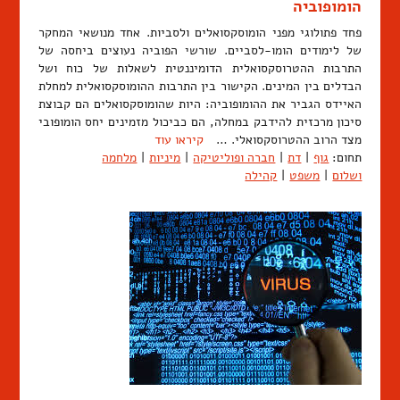
הומופוביה
פחד פתולוגי מפני הומוסקסואלים ולסביות. אחד מנושאי המחקר
של לימודים הומו-לסביים. שורשי הפוביה נעוצים ביחסה של
התרבות ההטרוסקסואלית הדומיננטית לשאלות של כוח ושל
הבדלים בין המינים. הקישור בין התרבות ההומוסקסואלית למחלת
האיידס הגביר את ההומופוביה: היות שהומוסקסואלים הם קבוצת
סיכון מרכזית להידבק במחלה, הם כביכול מזמינים יחס הומופובי
מצד הרוב ההטרוסקסואלי. …
קיראו עוד
תחום:
גוף
|
דת
|
חברה ופוליטיקה
|
מיניות
|
מלחמה
ושלום
|
משפט
|
קהילה