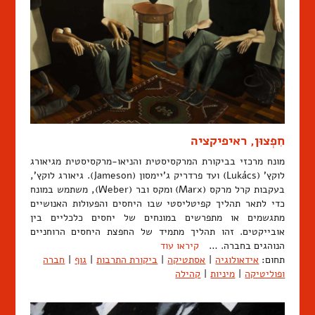
חִפְצוּן, ראיפיקציה
מונח מרכזי בביקורת המרקסיסטית והניאו-מרקסיסטית מגיאורג
לוקץ' (Lukács) ועד פרדריק ג'יימסון (Jameson). גיאורג לוקץ',
בעקבות קרל מרקס (Marx) ומקס ובר (Weber), משתמש במונח
כדי לתאר תהליך קפיטליסטי שבו היחסים והפעולות האנושיים
מתגשמים או מתפרשים במונחים של יחסים כלכליים בין
אובייקטים. זהו תהליך מתמיד של החפצת היחסים הרוחניים
הנוהגים בחברה. …
קיראו עוד
תחום:
אידאולוגיה
|
אסתטיקה
|
ביקורת התרבות
|
גוף
|
חברה
ופוליטיקה
|
מיניות
|
קהילה