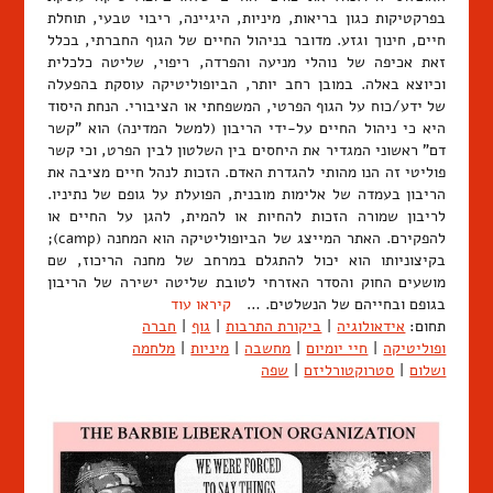
בפרקטיקות כגון בריאות, מיניות, היגיינה, ריבוי טבעי, תוחלת
חיים, חינוך וגזע. מדובר בניהול החיים של הגוף החברתי, בכלל
זאת אכיפה של נוהלי מניעה והפרדה, ריפוי, שליטה כלכלית
וכיוצא באלה. במובן רחב יותר, הביופוליטיקה עוסקת בהפעלה
של ידע/כוח על הגוף הפרטי, המשפחתי או הציבורי. הנחת היסוד
היא כי ניהול החיים על-ידי הריבון (למשל המדינה) הוא "קשר
דם" ראשוני המגדיר את היחסים בין השלטון לבין הפרט, וכי קשר
פוליטי זה הנו מהותי להגדרת האדם. הזכות לנהל חיים מציבה את
הריבון בעמדה של אלימות מובנית, הפועלת על גופם של נתיניו.
לריבון שמורה הזכות להחיות או להמית, להגן על החיים או
להפקירם. האתר המייצג של הביופוליטיקה הוא המחנה (camp);
בקיצוניותו הוא יכול להתגלם במרחב של מחנה הריכוז, שם
מושעים החוק והסדר האזרחי לטובת שליטה ישירה של הריבון
בגופם ובחייהם של הנשלטים. …
קיראו עוד
תחום:
אידאולוגיה
|
ביקורת התרבות
|
גוף
|
חברה
ופוליטיקה
|
חיי יומיום
|
מחשבה
|
מיניות
|
מלחמה
ושלום
|
סטרוקטורליזם
|
שפה