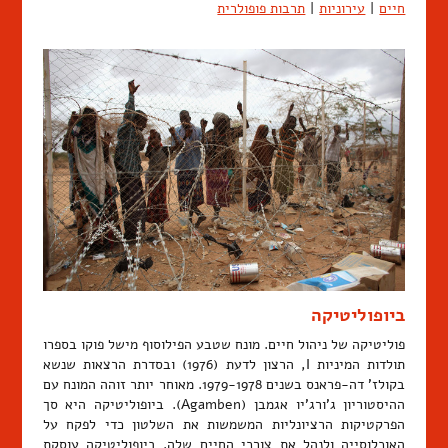
חיים
|
עירוניות
|
תרבות פופולרית
ביופוליטיקה
פוליטיקה של ניהול חיים. מונח שטבע הפילוסוף מישל פוקו בספרו
תולדות המיניות I, הרצון לדעת (1976) ובסדרת הרצאות שנשא
בקולז' דה-פראנס בשנים 1979-1978. מאוחר יותר זוהה המונח עם
ההיסטוריון ג'ורג'יו אגמבן (Agamben). ביופוליטיקה היא סך
הפרקטיקות הרציונליות המשמשות את השלטון כדי לפקח על
האוכלוסייה ולנהל את צורכי החיים שלה. ביופוליטיקה עוסקת