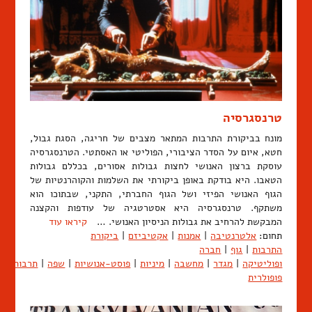
טרנסגרסיה
מונח בביקורת התרבות המתאר מצבים של חריגה, הסגת גבול,
חטא, איום על הסדר הציבורי, הפוליטי או האסתטי. הטרנסגרסיה
עוסקת ברצון האנושי לחצות גבולות אסורים, בכללם גבולות
הטאבו. היא בודקת באופן ביקורתי את השלמות והקוהרנטיות של
הגוף האנושי הפיזי ושל הגוף החברתי, התקני, שבתוכו הוא
משתקף. טרנסגרסיה היא אסטרטגיה של עודפות והקצנה
המבקשת להרחיב את גבולות הניסיון האנושי. …
קיראו עוד
תחום:
אלטרנטיבה
|
אמנות
|
אקטיביזם
|
ביקורת
התרבות
|
גוף
|
חברה
ופוליטיקה
|
מגדר
|
מחשבה
|
מיניות
|
פוסט-אנושיות
|
שפה
|
תרבות
פופולרית