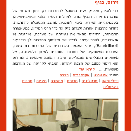
וירוס, נגיף
בביולוגיה, חלקיק זעיר המסוגל להתרבות רק בתוך תא חי של
אורגניזם אחר. הנגיף גורם למחלות ועמיד בפני אנטיביוטיקה;
בטכנולוגיית המידע, כינוי לתוכנית מחשב המסוגלת להתרבות,
לחדור לתוכנות אחרות ולגרום נזק עד כדי הרס המידע; כמטאפורה
תרבותית, הווירוס מתאר את נטייתה של מערכת, אורגנית או
אנאורגנית, להרס עצמי. לדידו של פילוסוף התרבות ז'ן בודריאר
(Baudrillard), זוהי המגמה האובדנית של התרבות בת זמננו,
העוברת ממשחקים של תחרות החותרים לאיזון ולסינתזה, אל
משחקים המבליטים קונפליקט וסיכון, הקצנה ואקסטזה. הווירוס
הוא דימוי למצב של הצפה ויתרות, המביא לקריסה של מערכות
משמעות. …
קיראו עוד
תחום:
אינטרנט
|
אקטיביזם
|
חברה
ופוליטיקה
|
טכנולוגיה
|
מדעים
|
מחשבה
|
מיניות
|
תרבות
דיגיטלית