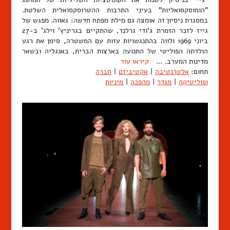
"הומוסקסואליות" בעיני התרבות ההטרוסקסואלית השלטת.
במסגרת ניסיון זה אומצה גם מילת מפתח חדשה: גאווה. מפגש של
גייז לזכר הזמרת ג'ודי גרלנד, שהתקיים בגריניץ' וילג' ב-27
ביוני 1969 ולווה בהתנגשויות עזות עם המשטרה, סימן את רגע
הולדתה הפוליטי של התנועה בארצות הברית, באנגליה ובשאר
מדינות המערב. …
קיראו עוד
תחום:
אלטרנטיבה
|
אקטיביזם
|
חברה
ופוליטיקה
|
מגדר
|
מהפכה
|
מיניות