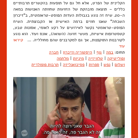
הקלינית של הפרט, אלא חל גם על תופעות בהקשרים תרבותיים
כללים – תוצאה מובהקת של הזוועות שחוותה האנושות במאה
ה-20. שיח זה נוגע בגבולות העדות הפוסט-טראומטית, ב"זיכרון
השכחה" שאנו חווים ברמה האישית או הקבוצתית. השיח
הפוסט-טראומטי נקשר לאירועים על רקע לאומי, אסונות טבע,
קטסטרופות אישיות, מעשי זוועה (השואה), אונס ועוד. הוא נוגע
לקורבנות התוקפנות, אך גם למקרבנים שהם מחולליה. …
קיראו
עוד
תחום:
במה
|
גוף
|
היסטוריה וזיכרון
|
חברה
ופוליטיקה
|
טלוויזיה
|
מיניות
|
מלחמה
ושלום
|
נפש
|
ספרות
|
פסיכואנליזה
|
תרבות פופולרית