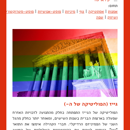
תחום:
אמנות
|
אסתטיקה
|
גוף
|
מיניות
|
פוסט-אנושיות
|
פוסט-סטרוקטורליזם
ושיווק
|
שפה
גייז (הפוליטיקה של ה-)
הפוליטיקה של הגייז התפתחה כחלק מהתנועה לזכויות האזרח
שפעלה בארצות הברית בשנות השישים, ומאוחר יותר כחלק מהגל
השני של הפמיניזם הרדיקלי. חברי הקהילה אימצו את התואר
"גיי" בניסיון לשנות את הקונוטציות השליליות של המושג