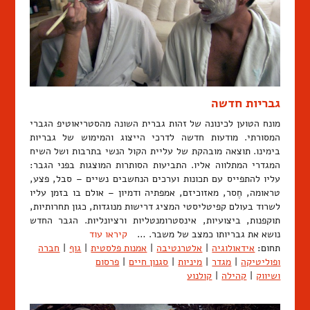
גבריות חדשה
מונח הטוען לכינונה של זהות גברית השונה מהסטריאוטיפ הגברי
המסורתי. מודעות חדשה לדרכי הייצוג והמימוש של גבריות
בימינו. תוצאה מובהקת של עליית הקול הנשי בתרבות ושל השיח
המגדרי המתלווה אליו. התביעות הסותרות המוצגות בפני הגבר:
עליו להתפייס עם תכונות וערכים הנחשבים נשיים – סבל, פצע,
טראומה, חֶסר, מאזוכיזם, אמפתיה ודמיון – אולם בו בזמן עליו
לשרוד בעולם קפיטליסטי המציג דרישות מנוגדות, כגון תחרותיות,
תוקפנות, ביצועיות, אינסטרומנטליות ורציונליות. הגבר החדש
נושא את גבריותו כמצב של משבר. …
קיראו עוד
תחום:
אידאולוגיה
|
אלטרנטיבה
|
אמנות פלסטית
|
גוף
|
חברה
ופוליטיקה
|
מגדר
|
מיניות
|
סגנון חיים
|
פרסום
ושיווק
|
קהילה
|
קולנוע