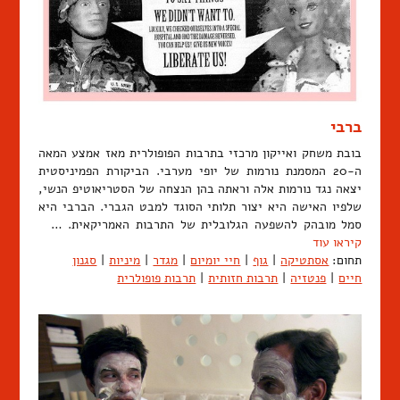
ברבי
בובת משחק ואייקון מרכזי בתרבות הפופולרית מאז אמצע המאה
ה-20 המסמנת נורמות של יופי מערבי. הביקורת הפמיניסטית
יצאה נגד נורמות אלה וראתה בהן הנצחה של הסטריאוטיפ הנשי,
שלפיו האישה היא יצור תלותי הסוגד למבט הגברי. הברבי היא
סמל מובהק להשפעה הגלובלית של התרבות האמריקאית. …
קיראו עוד
תחום:
אסתטיקה
|
גוף
|
חיי יומיום
|
מגדר
|
מיניות
|
סגנון
חיים
|
פנטזיה
|
תרבות חזותית
|
תרבות פופולרית