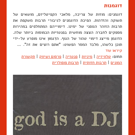
דוגמנות
דוגמנים: מוזות של צריכה, מלאכי הקפיטליזם, מושאים של
תשוקה והזדהות. הפיכת הדוגמנים לגיבורי תרבות משקפת את
תרבות הזוהר הגופני של ימינו. דימוייהם המתחלפים במהירות
מספקים לחברה הצצה מוחשית בפנטזיות הכמוסות ביותר שלה.
הדוגמן מייצג דימוי טהור של הגוף. הדִגמוּן אינו מופרע על-ידי
תוכן כלשהו, מלבד המסר הפשוט: "אתם רוצים את זה". …
קיראו עוד
תחום:
טלוויזיה
|
מיניות
|
פנטזיה
|
פרסום ושיווק
|
תקשורת
המונים
|
תרבות חזותית
|
תרבות פופולרית