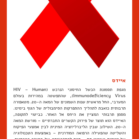
איידס
מגפת תסמונת הכשל החיסוני הנרכש (HIV – Human
Immunodeficiency Virus), שהתפשטה במהירות בעולם
המערבי, החל מראשית שנות השמונים של המאה ה-20. מטאפורה
תרבותית כואבת לתהליך ההתפרקות הסימבולית של הגוף בימינו.
מסמן תרבותי המציין את היחס אל האחר. כביטוי לתקופה,
האיידס הוא תוצר של פירוק הקשרים החברתיים – מורשת המאה
ה-20. השילוב שבין הליברליזציה המינית לבין אמצעי הפיקוח
והשליטה שהפעילה הרפואה המודרנית – באמצעות הטכנולוגיה