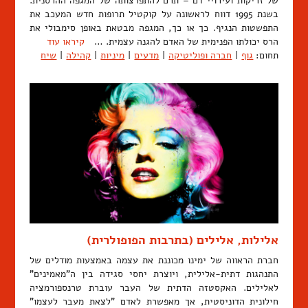
של זריקות ועירויי דם – תרם להתפרצותה של המגפה ההרסנית.
בשנת 1995 דווח לראשונה על קוקטיל תרופות חדש המעכב את
התפשטות הנגיף. כך או כך, המגפה מבטאת באופן סימבולי את
הרס יכולתו הפנימית של האדם להגנה עצמית. …
קיראו עוד
תחום:
גוף
|
חברה ופוליטיקה
|
מדעים
|
מיניות
|
קהילה
|
שיח
אלילות, אלילים (בתרבות הפופולרית)
חברת הראווה של ימינו מכוננת את עצמה באמצעות מודלים של
התנהגות דתית-אלילית, ויוצרת יחסי סגידה בין ה"מאמינים"
לאלילים. האקסטזה הדתית של העבר עוברת טרנספורמציה
חילונית הדוניסטית, אך מאפשרת לאדם "לצאת מעבר לעצמו"