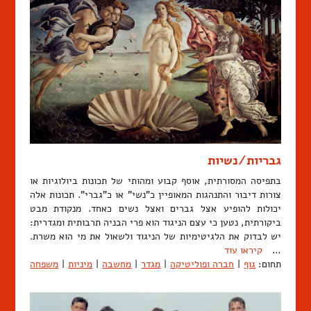
גבריות/נשיות
בתפיסה המסורתית, אוסף קבוע ומהותי של תכונות ביולוגיות או
צורות דיבור והתנהגות המאופיין כ"נשי" או כ"גברי". תכונות אלה
יכולות להופיע אצל גברים ואצל נשים כאחד. מנקודת מבט
ביקורתית, נטען כי עצם הניגוד הוא פרי הבניה תרבותית ומגדרית:
יש לבדוק את הלגיטימיות של הניגוד ולשאול את מי הוא משרת.
…
קיראו עוד
תחום:
גוף
|
חברה ופוליטיקה
|
מגדר
|
מחשבה
|
מיניות
|
משפחה