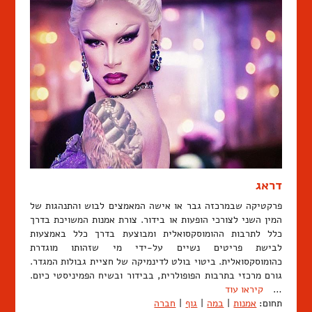
דראג
פרקטיקה שבמרכזה גבר או אישה המאמצים לבוש והתנהגות של
המין השני לצורכי הופעות או בידור. צורת אמנות המשויכת בדרך
כלל לתרבות ההומוסקסואלית ומבוצעת בדרך כלל באמצעות
לבישת פריטים נשיים על-ידי מי שזהותו מוגדרת
כהומוסקסואלית. ביטוי בולט לדינמיקה של חציית גבולות המגדר.
גורם מרכזי בתרבות הפופולרית, בבידור ובשיח הפמיניסטי כיום.
…
קיראו עוד
תחום:
אמנות
|
במה
|
גוף
|
חברה