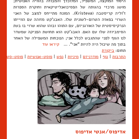
היסוד המוקצה, המשפיל, המלוכלך והמבוזה בהוויה האנושית;
מושג מרכזי בהגותה של הפסיכואנליטיקאית וחוקרת הספרות
ז'וליה קריסטבה (Kristeva). המונח מתייחס למצב של האני
השרוי בפאזה הטרום-לשונית שלו. האבג'קט מזוהה עם הווייתו
הנרקיסיסטית של האורגניזם, עם התוהו ובוהו שהוא שרוי בו בעת
הסימביוזה שלו עם האם. האבג'קט הוא תחושת הפניקה שמשדר
לנו הגוף לפני שהתגבש לכלל אני; הנוכחות המשפילה של האחר
בתוך מה שיכול היה להיות "אני". …
קיראו עוד
תחום:
ביקורת
התרבות
|
גוף
|
מודרניזם
|
מיניות
|
נפש
|
פוסט-אנושיות
|
פוסט-סטרוקט
אדיפוס/אנטי אדיפוס