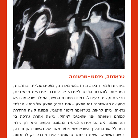
טראומה, פוסט-טראומה
ביוונית: פצע, חבלה. מונח בפסיכולוגיה, בפסיכואנליזה ובתרבות,
המתייחס לתגובת הפרט לאירוע או לסדרת אירועים מכאיבים,
חריגים וקשים לעיכול. כמונח מתחום הנפש, המילה טראומה היא
למעשה מטאפורה: זהו הפצע שאינו נגלה; הפצע של הנפש הבלתי
נראית. ניתן לראות בטראומה דימוי חיצוני: תמונה קשה החודרת
למוחנו ושאותה אנו שואפים למחוק. גישה אחרת גורסת כי
הטראומה היא גם אירוע פנימי: התמונה הקשה היא רק גירוי
המחולל את התהליך הטראומטי ויוצר מגוון של רגשות כגון חרדה,
בושה ואשמה. השיח הפוסט-טראומטי אינו מוגבל רק להתנסות