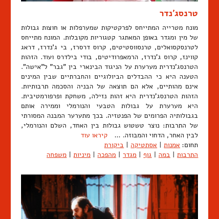
טרנסג'נדר
מונח מטרייה המתייחס לפרקטיקות שמערפלות או חוצות גבולות
של מין ומגדר באופן המאתגר קטגוריות מקובלות. המונח מתייחס
לטרנסקסואלים, טרנסווסטיטים, קרוס דרסרז, בי ג'נדרז, דראג
קווינז, קרוס ג'נדרז, הרמאפרודיטים, בודי בילדרס ועוד. הזהות
הטרנסג'נדרית מערערת על הניגוד הבינארי בין "גבר" ל"אישה".
הטענה היא כי ההבדלים הביולוגיים והחברתיים שבין המינים
אינם מהותיים, אלא הם תוצאה של הבניה והסכמה תרבותיות.
הזהות הטרנסג'נדרית היא זהות נזילה, משחקת ופרפורמטיבית.
היא מערערת על גבולות הטבעי והנורמלי וממירה אותם
בגבולותיה הפרומים של הפנטזיה. בכך מתערער המבנה המסורתי
של התרבות: נוצר טשטוש גבולות בין האחד, השלם והנורמלי,
לבין האחר, הדחוי והמבוזה. …
קיראו עוד
תחום:
אמנות
|
אסתטיקה
|
ביקורת
התרבות
|
במה
|
גוף
|
מגדר
|
מהפכה
|
מיניות
|
משפחה