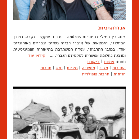
אנדרוגיניות
זיווג בין המילים היווניות andros – זכר ו-gyne – נקבה. במובן
הביולוגי, הימצאות של איברי רבייה נשיים וגבריים באורגניזם
אחד. במובן התרבותי, עמדה המשתלבת בתיאוריה הפמיניסטית
ומוצגת כחלופה אפשרית לסקסיזם הגברי. …
קיראו עוד
תחום:
אמנות
|
ביקורת
התרבות
|
מגדר
|
מחשבה
|
מיניות
|
נפש
|
תרבות
חזותית
|
תרבות פופולרית