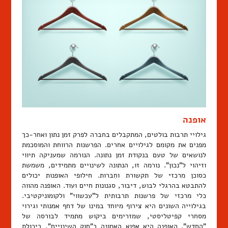
אופנה
גילויי תרבות בולטים, המתקבלים בחברה לפרק זמן נתון ואחר-כך
מפנים את מקומם לגילויים אחרים. הפרשנות הרווחת והמוסכמת
לנושאים של טעם בנקודת זמן נתונה. הנורמה שמעניקה תיווי
וזיהוי ל"נכון". נורמה זו, הנתונה לשינויים מתמידים, משמשת
כסוכן מרכזי של תקשורת וחִברות. חילופי האופנות יכולים
להתבטא בהרגלי לבוש, דיבור, סגנונות חיים ועוד. האופנה מהווה
כלי מרכזי של פרשנות תרבותית ל"עכשווי" ולקומוניקטיבי.
בגילוייה השונים היא צירוף מיוחד במינו של דחף אמנותי וגירוי
מסחרי קפיטליסטי, שמזרימים ביקוש מתמיד לבורסה של
"החדש". האופנה היא אפוא האמונה ב"חוק השינויים", ביכולת