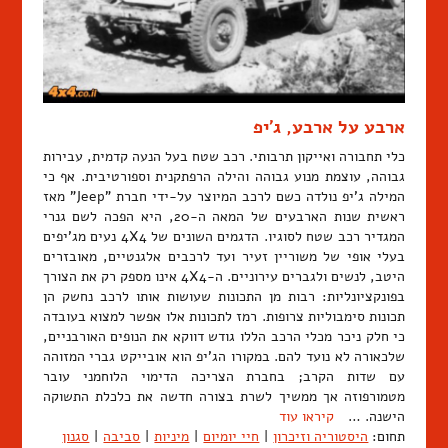
ארבע על ארבע, ג'יפ
כלי תחבורה ואייקון תרבותי. רכב שטח בעל הנעה קדמית, עבירות
גבוהה, עוצמת מנוע גבוהה והילה הרפתקנית וספורטיבית. אף כי
המילה ג'יפ נולדה כשם לרכב המיוצר על-ידי חברת "Jeep" מאז
ראשית שנות הארבעים של המאה ה-20, היא הפכה לשם גנרי
המגדיר רכב שטח לסוגיו. הדגמים השונים של 4X4 נעים מג'יפים
בעלי אופי של משוריין זעיר ועד לרכבים אלגנטיים, מאובזרים
היטב, לנשים ולגברים עירוניים. ה-4X4 אינו מספק רק את הצורך
בפונקציונליות: רבות מן התכונות שעושות אותו לרכב נחשק הן
תכונות סימבוליות צרופות. רמז לתכונות אלו אפשר למצוא בעובדה
כי חלק ניכר מכלי הרכב הללו גודש דווקא את הנופים האורבניים,
שלכאורה לא נועד להם. במקורו הג'יפ הוא אובייקט גברי המזוהה
עם שדות הקרב; בחברת הצריכה הדימוי הלוחמני עובר
מטמורפוזה אך ממשיך לשרת בצורה חדשה את כלכלת התשוקה
הישנה. …
קיראו עוד
תחום:
היסטוריה וזיכרון
|
חיי יומיום
|
מיניות
|
סביבה
|
סגנון