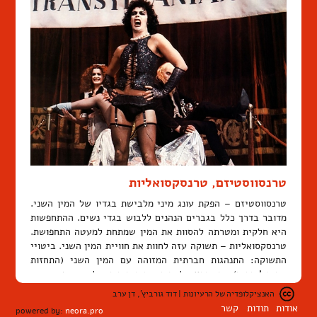
טרנסווסטיזם, טרנסקסואליות
טרנסווסטיזם – הפקת עונג מיני מלבישת בגדיו של המין השני.
מדובר בדרך כלל בגברים הנהנים ללבוש בגדי נשים. ההתחפשות
היא חלקית ומטרתה להסוות את המין שמתחת למעטה התחפושת.
טרנסקסואליות – תשוקה עזה לחוות את חוויית המין השני. ביטויי
התשוקה: התנהגות חברתית המזוהה עם המין השני (התחזות
טרנסג'נדרית), וכן הרצון לעבור ניתוח כירורגי לשינוי מין. …
קיראו עוד
האנציקלופדיה של הרעיונות | דוד גורביץ', דן ערב
תחום:
במה
|
גוף
|
מגדר
|
מיניות
|
מרחב ציבורי
|
סגנון
אודות
תודות
קשר
powered by:
neora.pro
חיים
|
קהילה
|
תרבות פופולרית