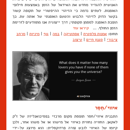
האנושית להגדיר מחדש את האידאל של הזמן באמצעות חילופי
האופנות. לעתים נדמה כי הזיהוי ההיסטורי של תקופה קשור
בקשר הדוק לזיהוי הלבוש והטעם האופנתי של אותה עת. כך
הופכת האופנה למסמן תקופתי; דרך ייצוגיה אנו מתוודעים לזרימת
הזמן החולף. …
קיראו עוד
תחום:
אמנות פלסטית
|
אסתטיקה
|
במה
|
גוף
|
מיניות
|
מרחב
ציבורי
|
סגנון חיים
|
עיצוב
איווי/חֶסֶר
התבנית איווי/חסר תופסת מקום מרכזי בפסיכואנליזה של ז'ק
לאקאן. החוויה נחווית כאיווי אל מישהו או אל משהו אחר, ולכן
קיומו של האיווי לובש צורה פרדוקסלית: הוא מיוצג על-ידי