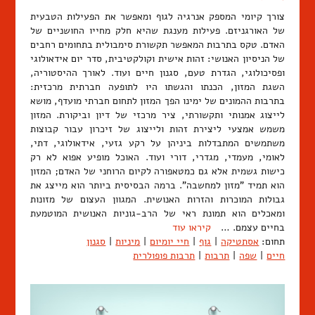
צורך קיומי המספק אנרגיה לגוף ומאפשר את הפעילות הטבעית
של האורגניזם. פעילות מענגת שהיא חלק מחייו החושניים של
האדם. טקס בתרבות המאפשר תקשורת סימבולית בתחומים רחבים
של הניסיון האנושי: זהות אישית וקולקטיבית, סדר יום אידאולוגי
ופסיכולוגי, הגדרת טעם, סגנון חיים ועוד. לאורך ההיסטוריה,
השגת המזון, הכנתו והגשתו היו לתופעה חברתית מרכזית:
בתרבות ההמונים של ימינו הפך המזון לתחום חברתי מועדף, מושא
לייצוג אמנותי ותקשורתי, ציר מרכזי של דיון וביקורת. המזון
משמש אמצעי ליצירת זהות ולייצוג של זיכרון עבור קבוצות
משתמשים המתבדלות ביניהן על רקע גזעי, אידאולוגי, דתי,
לאומי, מעמדי, מגדרי, דורי ועוד. האוכל מופיע אפוא לא רק
כישות גשמית אלא גם כמטאפורה לקיום הרוחני של האדם; המזון
הוא תמיד "מזון למחשבה". ברמה הבסיסית ביותר הוא מייצג את
גבולות המוכרות והזרות האנושית. המגוון העצום של מזונות
ומאכלים הוא תמונת ראי של הרב-גוניות האנושית המוטמעת
בחיים עצמם. …
קיראו עוד
תחום:
אסתטיקה
|
גוף
|
חיי יומיום
|
מיניות
|
סגנון
חיים
|
שפה
|
תרבות
|
תרבות פופולרית