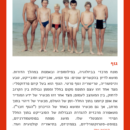
גוף
מונח מרכזי בביולוגיה, בפילוסופיה ובאמנות במהלך הדורות.
מושא לדיון בהקשרים שונים: גוף ונפש, אובייקט וסובייקט, טבע
והיסטוריה, טריטוריה וגוף פרטי. הגוף הוא בעל קיום פרדוקסלי:
מצד אחד זהו עצם התופס מקום בחלל ומסמן גבולות בין הקרוב
לרחוק, בין המעוצב לעמום; מצד אחר זהו מכשיר של ידע המגדיר
את אופן קיומנו בתוך החלל-זמן של העולם, מכשיר של זיהוי בתוך
מרחב, אך גם מכשיר ומושא כאחד של הזיכרון ("הגוף זוכר").
מטאפורה מרכזית להגדרת הנבדלות של הסובייקט בתוך החלל
הפיזי והמנטלי שלו. מושג מפתח בפוסטמודרניזם,
בפוסט-סטרוקטורליזם, בפמיניזם, בתיאוריה קולנועית ועוד.
…
קיראו עוד