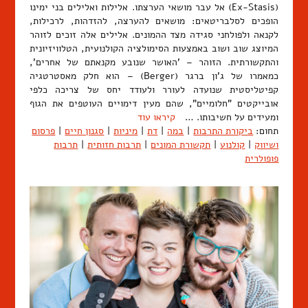
(Ex-Stasis) אל עבר מושאי הערצתו. אלילות ואלילים בני ימינו
הופכים לסלבריטאים: מושאים להערצה, להזדהות, לרכילות,
לקנאה ולפולחני סגידה מצד ההמונים. אלילים אלה זוכים לזוהר
המיוצג שוב ושוב באמצעות הסימולציה הקולנועית, הטלוויזיונית
והתקשורתית. הזוהר – 'האושר שנובע מקנאתם של אחרים',
כמאמרו של ג'ון ברגר (Berger) – הוא חלק מאסטרטגיה
קפיטליסטית שנועדה לעורר ולעודד יחס של צריכה כלפי
אובייקטים "חלומיים", שהם מעין דימויים העוטפים את הגוף
ומעידים על חשיבותו. …
קיראו עוד
תחום:
ביקורת התרבות
|
במה
|
דת
|
מיניות
|
סגנון חיים
|
פרסום
ושיווק
|
קולנוע
|
תקשורת המונים
|
תרבות חזותית
|
תרבות
פופולרית