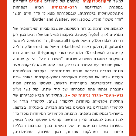
למשל ה
דקונסטרוקציה
. פיתוחם של לימודים
אתניים
ייחודיים
במסגרת הפרדיגמה ה
רב-תרבותית
הביא לפתיחות
אינטלקטואלית ביקורתית, שבמסגרתה מצא לו סדר היום הנשי
"חדר משלו" (וולף, 2004; Butler and Walter, 1991).
למגמות אלו תרמה גם רוח הספקנות שנשבה מכיוון הפילוסופיה של
המדעים (קון, [1962] 2005). בעקבות פעילותם של הוגים כגון ז'ק
דרידה (Derrida), מישל פוקו (Foucault), ז'ן פרנסואה ליוטאר
(Lyotard), רולאן בארת (Barthes), מישל סר (Serres), ז'וליה
קריסטבה (Kristeva) ולוס איריגארי (Irigaray) התפתחה רוח
הספקנות למסגרת מחשבה שכונתה "משבר הידע". הידע, שזוהה
באופן מסורתי עם העמדה הגברית, הפך עתה מושא לביקורת מצד
חוגים רחבים וביניהם חוגים פמיניסטיים. בעקבות הפולמוסים
הערים שליוו את הפעילות האקדמית והחוץ-אקדמית באותן שנים
צמחו דיסציפלינות ביקורתיות חדשות, שעסקו בפירוק הכוח
(הגברי) ופתחו פתח לנוכחותו של קול שונה, קול נשי (ע"ע
גזע-מעמד-מגדר (ניתוח של -)
). תהליך זה הביא לפריחתן של
מחלקות אקדמיות מיוחדות ללימודי נשים, ללימודי מגדר או
ללימודי ההבדלים בין המינים בארצות הברית, באנגליה, בצרפת,
בישראל ובמקומות נוספים. תוכניות הלימודים המיוחדות נוסדו כדי
לתת מענה למסגרת הדיון החדשה. קורסים שעסקו בקול הנשי,
בספרות נשים ובהיסטוריה של הנשים בתוך התרבות הכללית
נפתחו גם במחלקות אחרות, כגון ספרות, סוציולוגיה,