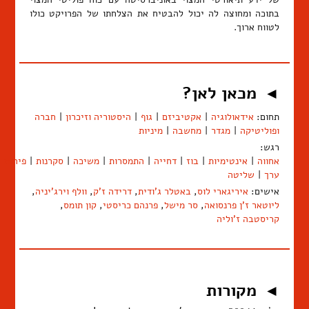
בתוכה ומחוצה לה יכול להבטיח את הצלחתו של הפרויקט כולו
לטווח ארוך.
מכאן לאן?
◄
תחום:
אידאולוגיה
|
אקטיביזם
|
גוף
|
היסטוריה וזיכרון
|
חברה
ופוליטיקה
|
מגדר
|
מחשבה
|
מיניות
רגש:
אחווה
|
אינטימיות
|
בוז
|
דחייה
|
התמסרות
|
משיכה
|
סקרנות
|
פיחות
ערך
|
שליטה
אישים:
איריגארי לוס
,
באטלר ג'ודית
,
דרידה ז'ק
,
וולף וירג'יניה
,
ליוטאר ז'ן פרנסואה
,
סר מישל
,
פרנהם כריסטי
,
קון תומס
,
קריסטבה ז'וליה
מקורות
◄