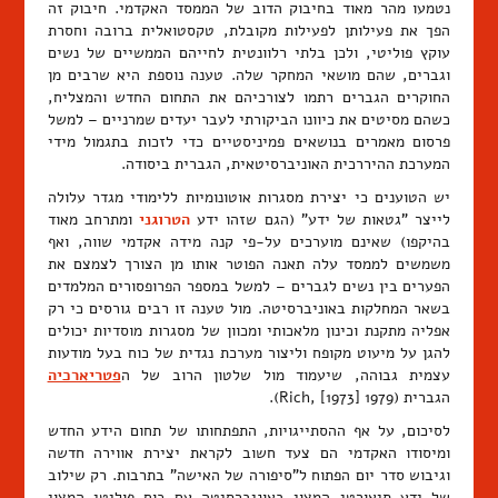
נטמעו מהר מאוד בחיבוק הדוב של הממסד האקדמי. חיבוק זה
הפך את פעילותן לפעילות מקובלת, טקסטואלית ברובה וחסרת
עוקץ פוליטי, ולכן בלתי רלוונטית לחייהם הממשיים של נשים
וגברים, שהם מושאי המחקר שלה. טענה נוספת היא שרבים מן
החוקרים הגברים רתמו לצורכיהם את התחום החדש והמצליח,
כשהם מסיטים את כיוונו הביקורתי לעבר יעדים שמרניים – למשל
פרסום מאמרים בנושאים פמיניסטיים כדי לזכות בתגמול מידי
המערכת ההיררכית האוניברסיטאית, הגברית ביסודה.
יש הטוענים כי יצירת מסגרות אוטונומיות ללימודי מגדר עלולה
לייצר "גטאות של ידע" (הגם שזהו ידע
הטרוגני
ומתרחב מאוד
בהיקפו) שאינם מוערכים על-פי קנה מידה אקדמי שווה, ואף
משמשים לממסד עלה תאנה הפוטר אותו מן הצורך לצמצם את
הפערים בין נשים לגברים – למשל במספר הפרופסורים המלמדים
בשאר המחלקות באוניברסיטה. מול טענה זו רבים גורסים כי רק
אפליה מתקנת וכינון מלאכותי ומכוון של מסגרות מוסדיות יכולים
להגן על מיעוט מקופח וליצור מערכת נגדית של כוח בעל מודעות
עצמית גבוהה, שיעמוד מול שלטון הרוב של ה
פטריארכיה
הגברית (Rich, [1973] 1979).
לסיכום, על אף ההסתייגויות, התפתחותו של תחום הידע החדש
ומיסודו האקדמי הם צעד חשוב לקראת יצירת אווירה חדשה
וגיבוש סדר יום הפתוח ל"סיפורה של האישה" בתרבות. רק שילוב
של ידע תיאורטי המצוי באוניברסיטה עם כוח פוליטי המצוי