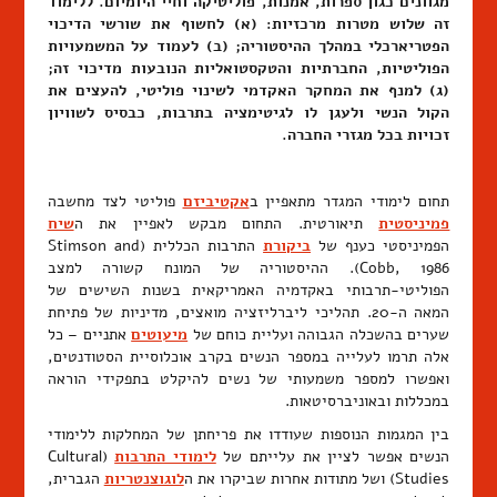
מגוונים כגון ספרות, אמנות, פוליטיקה וחיי היומיום. ללימוד
זה שלוש מטרות מרכזיות: (א) לחשוף את שורשי הדיכוי
הפטריארכלי במהלך ההיסטוריה; (ב) לעמוד על המשמעויות
הפוליטיות, החברתיות והטקסטואליות הנובעות מדיכוי זה;
(ג) למנף את המחקר האקדמי לשינוי פוליטי, להעצים את
הקול הנשי ולעגן לו לגיטימציה בתרבות, כבסיס לשוויון
זכויות בכל מגזרי החברה.
תחום לימודי המגדר מתאפיין ב
אקטיביזם
פוליטי לצד מחשבה
פמיניסטית
תיאורטית. התחום מבקש לאפיין את ה
שיח
הפמיניסטי כענף של
ביקורת
התרבות הכללית (Stimson and
Cobb, 1986). ההיסטוריה של המונח קשורה למצב
הפוליטי-תרבותי באקדמיה האמריקאית בשנות השישים של
המאה ה-20. תהליכי ליברליזציה מואצים, מדיניות של פתיחת
שערים בהשכלה הגבוהה ועליית כוחם של
מיעוטים
אתניים – כל
אלה תרמו לעלייה במספר הנשים בקרב אוכלוסיית הסטודנטים,
ואפשרו למספר משמעותי של נשים להיקלט בתפקידי הוראה
במכללות ובאוניברסיטאות.
בין המגמות הנוספות שעודדו את פריחתן של המחלקות ללימודי
הנשים אפשר לציין את עלייתם של
לימודי התרבות
(Cultural
Studies) ושל מתודות אחרות שביקרו את ה
לוגוצנטריות
הגברית,