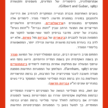
אנתרופולוגיה, היסטוריה של המדעים, משפטים ותקשורת
(Gilbert and Gubar, 1985).
בשנים האחרונות גוברת הנטייה המחקרית להרחיב את היריעה
ולהתבונן בסוגיה במסגרת חדשה: לימודי מגדר. לימודים אלה
מתמקדים במנגנונים ה
אידאולוגיים
, החברתיים והלשוניים
המייצרים את המנעד הרחב שבין "זהות גברית" ל"זהות נשית"
בחברה של ימינו. מדובר בניסיון לומר שאי-אפשר לחקור את
התופעה מבעד לתבנית ה
בינארית
של
גבריות
מול
נשיות
, אלא יש
לדון בה בעזרת מערכת מושגית גמישה ונזילה יותר, המתאפשרת
בלימודי המגדר.
התחום מניב הישגים רבים, ובהם הפופולריזציה של המושג
מגדר
הן בשפה האקדמית והן בשפת המדיה והיומיום. הישג נוסף הוא
שיתוף הפעולה עם מחלקות אחרות בפיתוח לימודים
בינתחומיים
שונים (Farnham, 1987). הצלחתן של המסגרות החדשות מסמנת
תנודה חשובה לעבר פמיניזציה של התרבות, הן ברמת התיאוריות
השולטות בה והן ברמת הכוח הפוליטי הממשי המופקד בידי נשים
במגזרים שונים (ע"ע
גבריות חדשה
).
עם זאת, כוחו הפוליטי הגואה של הפמיניזם וייצוגיו המוסדיים
(בדמות מחלקות אקדמיות) עוררו גם הסתייגויות באשר למסגרת
ותהייה אם ביכולתה לחולל שינוי פוליטי ברמת הפרט וברמה
המוסדית. כך למשל נטען כי המסגרות הפמיניסטיות החדשות