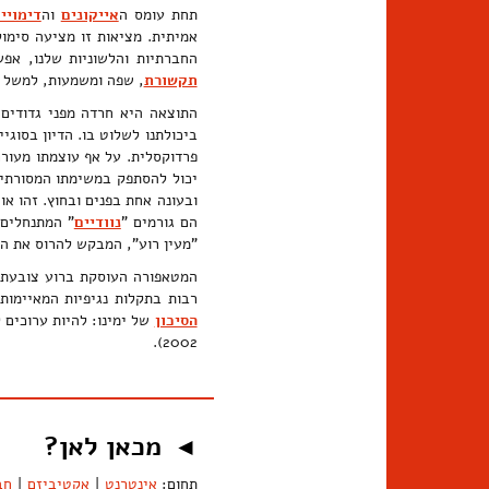
תחת עומס ה
אייקונים
וה
דימויי
אמיתית. מציאות זו מציעה סימו
החברתיות והלשוניות שלנו, אפ
תקשורת
, שפה ומשמעות, למשל
התוצאה היא חרדה מפני גדודים 
ביכולתנו לשלוט בו. הדיון בסוגיי
פרדוקסלית. על אף עוצמתו מעורר
יכול להסתפק במשימתו המסורתית 
ובעונה אחת בפנים ובחוץ. זהו א
הם גורמים "
נוודיים
" המתנחלים 
"מעין רוע", המבקש להרוס את המבנה הרצ
המטאפורה העוסקת ברוע צובעת ב
רבות בתקלות נגיפיות המאיימות
הסיכון
של ימינו: להיות ערוכים 
2002).
מכאן לאן?
◄
תחום:
אינטרנט
|
אקטיביזם
|
חב