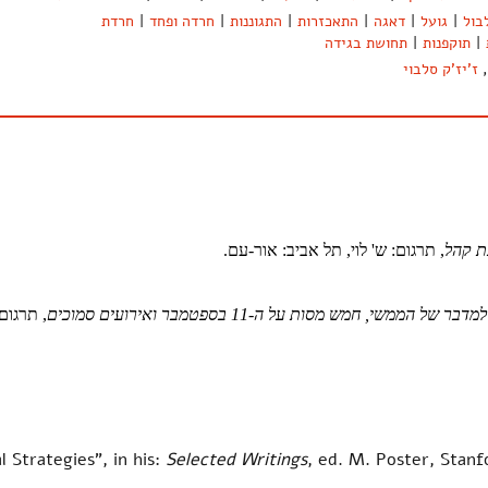
בול
|
גועל
|
דאגה
|
התאכזרות
|
התגוננות
|
חרדה ופחד
|
חרדת
|
תוקפנות
|
תחושת בגידה
,
ז'יז'ק סלבוי
ת קהל
, תרגום: ש' לוי, תל אביב: אור-עם.
ל הממשי, חמש מסות על ה-11 בספטמבר ואירועים סמוכים
, תרגום
al Strategies", in his:
Selected Writings
, ed. M. Poster, Stanf