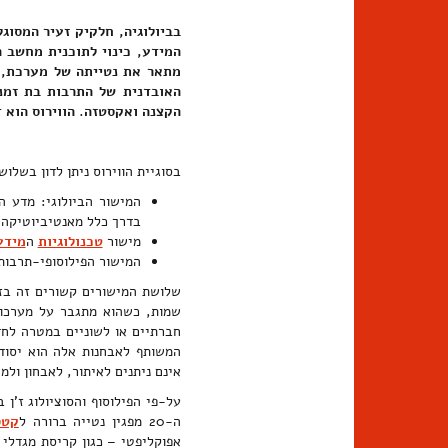
בביולוגיה, חלקיק זעיר המסוגל
המידע, כינוי לתוכנית מחשב ה
האובדנית של התרבות בת זמננ
הקצנה ואקסטזה. הווירוס הוא 
בסוגיית הווירוס ניתן לדון בשלו
המישור הביולוגי: מדע ה
בדרך כלל מאנטיביוטיקה.
מישור
טכנולוגיות
ה
מידע
המישור הפילוסופי-תרבות
שלושת המישורים קשורים זה בזה
שמות, כשהוא מתגבר על מערכות
חברתיים או לשוניים במטרה לחד
המשותף לאבחנות אלה הוא יסו
אינם ניתנים לאיתור, לאבחון ולמ
על-פי הפילוסוף והסוציולוג ז'ן
ה-20 מפגין נטייה ברורה ל
קטס
אפוקליפטי – כגון קריסת מגדלי התאומים ב-11 בספטמבר 2001 – אך היא עשויה גם 