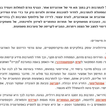
 להתרבות רק בתוך תא חי של אורגניזם אחר. הנגיף גורם למחלות ועמיד בפ
מסוגלת להתרבות, לחדור לתוכנות אחרות ולגרום נזק עד כדי הרס המידע;
ו, העוברת ממשחקים של תחרות החותרים לאיזון ולסינתזה, אל משחקים 
דימוי למצב של הצפה ויתרות, המביא לקריסה של מערכות משמעות.
שה מישורים:
ווירולוגיה עוסק בחלקיקים תת-מיקרוסקופיים, שהם גורמי הזיהום של האורגני
: הווירוס כגורם מזהם, המתחזה לגורם תקני, וכך חודר למערכות מידע קיימות ומ
י: מונח המתקשר ל
שיח
ה
פוסטמודרני
; אי-האמון בשפה כמערכת "נקייה" ואותנט
: בכולם מדובר ביסוד זר, טרוריסטי במהותו, החודר בעורמה אל לב לבה של מ
 החיסון ועל אמצעי ההגנה של המערכת נגד פולש זר. מדובר במתקפה זדונית
ור אליהם, להדביק אותם, ואחר-כך להתרבות באמצעות תנועתן ההמשכית של המע
ד
אפוקליפטי
, הזורע הרס ובהלה. ה
פניקה
נובעת מן העובדה שמקור הנגיף, אסט
יפוי. הנגיף נוטה להשתולל ללא מעצור.
 בודריאר, התרבות בת זמננו היא תרבות וירלית, נגועה. הסיבה לכך היא שהעיד
טרופה
(לדוגמה, ה
פניקה המוסרית
נוכח מגפות ה
איידס
והסארס). הקטסטרופ
להופיע כאסטרטגיה מרכזית של ה