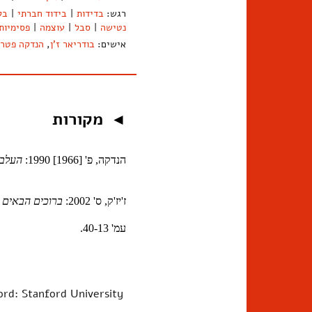
רגש:
בדידות
|
בידוד חברתי
|
בל
נטישה
|
סבל
|
עוצמה
|
פסימיות
אישים:
בודריאר ז'ן
,
הנדקה פטר
מקורות
◄
הנדקה, פ' [1966] 1990:
העלב
ז'יז'ק, ס' 2002:
ברוכים הבאים למדבר ש
עמ' 40-13.
ord: Stanford University