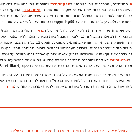
ם
החזותיים, הממירים את האמיתי ב
ספקטקולרי
והופכים את הממשות למציאות 
לציות מרגשות, המוֹכרות את האמיתי שקרס. את עולם ה
סימולקרה
, התוקף בכל ע
שר לדמות לעולם נגוע, הפועל מכוח חוקיות נגיפית שהשתלטה על התרבות וע
 במחזה
העלבת קהל
לפטר הנדקה ([1966] 1990) ובגרסת המחול
וירוס
של אוהד נה
של פולשים אנונימיים המתדפקים על גבולותיו של ה
גוף
– הגוף האנושי והגוף 
ת הנגיף חורג אפוא מגבולות הביולוגיה וטכנולוגיות המידע והופך לדיון בפניה של 
ת ההשתאות של הידע האנושי בתחומים מגוונים, הוא ניצב כל העת בפני סכנה אימ
של תיקון עצמי מבפנים, שכלול מערכותיו ולבישת צורות "נכונות" יותר. הוא ני
ויב בלתי צפוי אך נחוש, שמטרתו לזרוע אי-יציבות ואי-סדר והוא מאיים על עצם
ב
טריטוריות
לא להם וחותרים תחתיהן במטרה למוטט את משטר המשמעות שלהן.
יונלי של המציאות האישית, החברתית והתקשורתית (Baudrillard, 1988) (ע"ע
צבעים פסימיים את תמונת המציאות של הסובייקט בימינו ומעיבה על האופטימ
 על האושר הפרטי והציבורי. "לחיות עם הנגיף" פירושו לחיות במצב מתמיד ש
למציאות שבה המערכות הטכנולוגיות והאפיסטמולוגיות יקרסו, לאחר שה
טרור
הווי
רה ופוליטיקה
|
טכנולוגיה
|
מדעים
|
מחשבה
|
מיניות
|
תרבות דיגיטלית