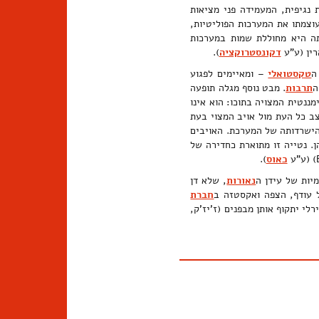
נגיפית, המעמידה פני מציאות
וצמתו את המערכות הפוליטיות,
תה היא מחוללת שמות במערכות
רין (ע"ע
דקונסטרוקציה
).
ה
טקסטואלי
– ומאיימים לפגוע
ה
תרבות
. מבט נוסף מגלה תופעה
ננטית המצויה בתוכו: הוא אינו
צב כל העת מול אויב המצוי בעת
 הישרדותה של המערכת. האויבים
 נטייה זו מתוארת כחדירה של
כאוס
).
יות של עידן ה
נאורות
, שלא דן
ל עודף, הצפה ואקסטזה ב
חברת
רלי יתקוף אותן מבפנים (ז'יז'ק,