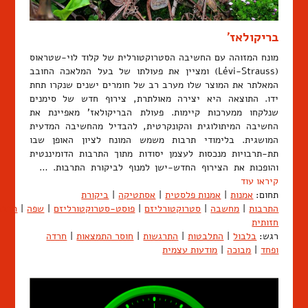
בריקולאז'
מונח המזוהה עם החשיבה הסטרוקטורלית של קלוד לוי-שטראוס
(Lévi-Strauss) ומציין את פעולתו של בעל המלאכה החובב
המאלתר את המוצר שלו מערב רב של חומרים ישנים שנקרו תחת
ידו. התוצאה היא יצירה מאולתרת, צירוף חדש של סימנים
שנלקחו ממערכות קיימות. פעולת הבריקולאז' מאפיינת את
החשיבה המיתולוגית והקונקרטית, להבדיל מהחשיבה המדעית
המושגית. בלימודי תרבות משמש המונח לציון האופן שבו
תת-תרבויות מנכסות לעצמן יסודות מתוך התרבות הדומיננטית
והופכות את הצירוף החדש-ישן למנוף לביקורת התרבות. …
קיראו עוד
תחום:
אמנות
|
אמנות פלסטית
|
אסתטיקה
|
ביקורת
התרבות
|
מחשבה
|
סטרוקטורליזם
|
פוסט-סטרוקטורליזם
|
שפה
|
תרבו
חזותית
רגש:
בלבול
|
התלבטות
|
התרגשות
|
חוסר התמצאות
|
חרדה
ופחד
|
מבוכה
|
מודעות עצמית