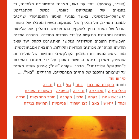
(אופיר, 2003א). יחד עם זאת, מצבים היסטוריים מלמדים, כי
בתנאים של קונפליקט לאומי, למשל הקונפליקט
הישראלי-פלסטיני, כאשר נפגעי האסון ההומניטרי שייכים
למחנה האוייב, חל תהליך של התנתקות נפשית מסבלו של האחר.
הסבל של האחר הופך לשקוף; הוא מוכחש בתהליך של אלימות
מכוננת ומתגוננת הננקטת על ידי מוסדות המדינה. בחברת המדיה
העכשווית הופכים הטלויזיה וגולשי האינטרנט לקהל יעד שאל
תודעתו המוסרית מכוונים המראות והקולות. התוצאה אמביוולנטית:
מחד גיסא התעוררות המצפון הקולקטיבי ותחושה של סולידריות
אנושית, מאידך גיסא הכחשת האסון על-ידי מחזורו והפיכתו
ל"ספקטקל טלוויזיוני", הדבר שקורה "שם"; אירוע שאינו מאיים
על יציבותם וחוסנם של החיים הנורמליים, הרגילים, "כאן". …
קיראו עוד
תחום:
ביקורת התרבות
|
במה
|
גוף
|
דת
|
חברה
ופוליטיקה
|
טלוויזיה
|
סביבה
|
פנטזיה
|
תקשורת המונים
רגש:
אנושיות
|
בעתה
|
הלם
|
הקרבה
|
חוסר התמצאות
|
חרדה
ופחד
|
ייאוש
|
כאב
|
לבן ושחור
|
פסימיות
|
תחושת בגידה