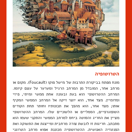
הטרוטופיה
מונח מפתח בביקורת התרבות של מישל פוקו (Foucault). מקום או
מרחב אחר, המובדל מן המרחב הרגיל ומערער על עצם קיומו.
המרחב ההטרוטופי הוא בעת ובעונה אחת ממשי ומיתי, פיזי
ומדומיין. מצד אחד, הוא יוצר זיקה אל המרחב הממשי המקיף
אותו; מצד אחר, הוא מהפך את תכונותיו וחותר תחת הקודים
הטופוגרפיים, הסמליים או הלשוניים שלו. המרחב ההטרוטופי
מציין את החריג והסוטה ביחס למרחב הממשי והתקני שעמו הוא
מתכתב. חריגות זו לובשת צורה מרחבית ומייצגת את התשוקה ואת
הפנטזיה האנושית. ההטרוטופיה מכוננת אפוא מרחב הטרוגני