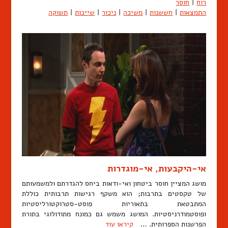
רוח
|
חוסר
התמצאות
|
חששנות
|
משיכה
|
ניכור
|
שייכות
|
תשוקה
אי-היקבעות, אי-מוגדרות
מושג המציין חוסר ביטחון ואי-ודאות ביחס להגדרתם ולמשמעותם
של טקסטים בתרבות; הוא משקף רגישות תרבותית כוללת
המתבטאת בתאוריות פוסט-סטרוקטורליסטיות
ופוסטמודרניסטיות. המושג משמש גם כמונח מתודולוגי בתורת
הפרשנות הספרותית. …
קיראו עוד