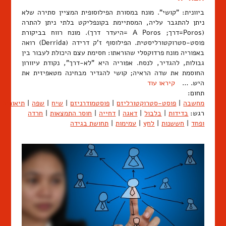
ביוונית: "קושי". מונח במסורת הפילוסופית המציין סתירה שלא
ניתן להתגבר עליה, המסתיימת בקונפליקט בלתי ניתן להתרה
(Poros=דרך; A Poros =היעדר דרך). מונח רווח בביקורת
פוסט-סטרוקטורליסטית. הפילוסוף ז'ק דרידה (Derrida) רואה
באפוריה מונח פרדוקסלי שהוראתו: חסימת עצם היכולת לעבור בין
גבולות, להגדיר, לנסח. אפוריה היא "לא-דרך", נקודת עיוורון
החוסמת את שדה הראיה; קושי להגדיר מבחינה מטאפיזית את
היש. …
קיראו עוד
תחום:
מחשבה
|
פוסט-סטרוקטורליזם
|
פוסטמודרניזם
|
שיח
|
שפה
|
תיאוריה
רגש:
בדידות
|
בלבול
|
דאגה
|
דחייה
|
חוסר התמצאות
|
חרדה
ופחד
|
חששנות
|
לחץ
|
עמימות
|
תחושת בגידה