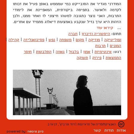
המודרני מגדיר את הסובייקט כמי שמממש באופן פעיל את זכותו
לקדמה ולאושר. בתפיסה ביקורתית, המאפיינת את לימודי
התרבות, האני נוצר כתגובה למשהו חיצוני לו ואחר ממנו, ולכן
הזהות היא ערך נזיל שנקבע באמצעות דיאלוג מתמיד עם אחרים.
…
קיראו עוד
תחום:
היסטוריה וזיכרון
|
חברה
ופוליטיקה
|
מוזיקה
|
מקום
|
משפחה
|
נפש
|
פסיכואנליזה
|
קהילה
|
תק
המונים
|
תרבות
רגש:
אינטימיות
|
אמון
|
בלבול
|
גאווה
|
התלבטות
|
חוסר
התמצאות
|
פירוק
|
תשוקה
האנציקלופדיה של הרעיונות | דוד גורביץ', דן ערב
אודות
תודות
קשר
powered by:
neora.pro