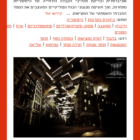
אוניברסלית ובדיקת תהליכי הקבלה והדחייה של היסטוריות
מתחרות, תוך חשיפת מנגנוני הכוח הפוליטיים המעצבים את הממד
החברתי והאסתטי של המציאות. …
קיראו עוד
תחום:
ביקורת התרבות
|
היסטוריה
וזיכרון
|
מחשבה
|
פוסט-סטרוקטורליזם
|
פוסטמודרניזם
|
שיח
|
תקשור
המונים
רגש:
בלבול
|
דמיון ומציאות
|
התחלה וסוף
|
חוסר
התמצאות
|
חוסר מנוחה
|
חרדה ופחד
|
עמימות
|
שליטה