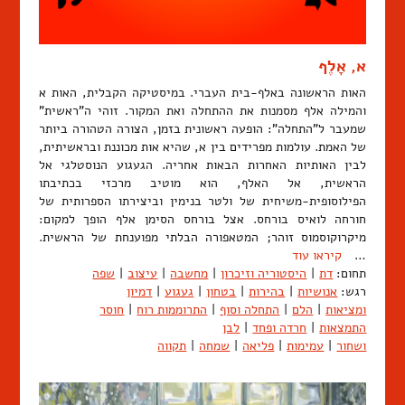
א, אָלֶף
האות הראשונה באלף-בית העברי. במיסטיקה הקבלית, האות א
והמילה אלף מסמנות את ההתחלה ואת המקור. זוהי ה"ראשית"
שמעבר ל"התחלה": הופעה ראשונית בזמן, הצורה הטהורה ביותר
של האמת. עולמות מפרידים בין א, שהיא אות מכוננת ובראשיתית,
לבין האותיות האחרות הבאות אחריה. הגעגוע הנוסטלגי אל
הראשית, אל האלף, הוא מוטיב מרכזי בכתיבתו
הפילוסופית-משיחית של ולטר בנימין וביצירתו הספרותית של
חורחה לואיס בורחס. אצל בורחס הסימן אלף הופך למקום:
מיקרוקוסמוס זוהר; המטאפורה הבלתי מפוענחת של הראשית.
…
קיראו עוד
תחום:
דת
|
היסטוריה וזיכרון
|
מחשבה
|
עיצוב
|
שפה
רגש:
אנושיות
|
בהירות
|
בטחון
|
געגוע
|
דמיון
ומציאות
|
הלם
|
התחלה וסוף
|
התרוממות רוח
|
חוסר
התמצאות
|
חרדה ופחד
|
לבן
ושחור
|
עמימות
|
פליאה
|
שמחה
|
תקווה