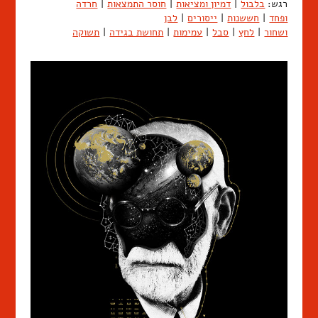
רגש:
בלבול
|
דמיון ומציאות
|
חוסר התמצאות
|
חרדה
ופחד
|
חששנות
|
ייסורים
|
לבן
ושחור
|
לחץ
|
סבל
|
עמימות
|
תחושת בגידה
|
תשוקה