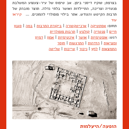
בצרפת; טוקיו דיסני ביפן. אב טיפוס של עיר-צעצוע המשלבת
פנטזיה וצריכה, התיילדות ואושר בלתי נדלה. תוצר מובהק של
תרבות הקיטש והגודש. אתר בילוי פופולרי להמונים. …
קיראו
עוד
תחום:
אסתטיקה
|
ארכיטקטורה
|
ביקורת התרבות
|
במה
|
סגנון
חיים
|
פנטזיה
|
קולנוע
|
תרבות פופולרית
רגש:
אופטימיות
|
אושר
|
אינטימיות
|
אמון
|
דמיון
ומציאות
|
הזדהות
|
התרגשות
|
חוסר
התמצאות
|
לחץ
|
ניכור
|
שייכות
|
שליטה
הופעה/היעלמות