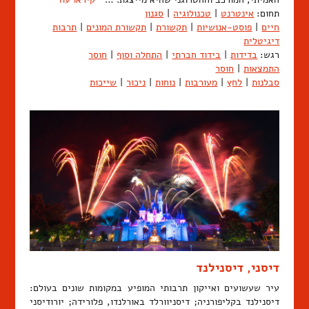
תחום:
אינטרנט
|
טכנולוגיה
|
סגנון
חיים
|
פוסט-אנושיות
|
תקשורת
|
תקשורת המונים
|
תרבות
דיגיטלית
רגש:
בדידות
|
בידוד חברתי
|
התחלה וסוף
|
חוסר
התמצאות
|
חוסר
סבלנות
|
לחץ
|
מעורבות
|
נוחות
|
ניכור
|
שייכות
דיסני, דיסנילנד
עיר שעשועים ואייקון תרבותי המופיע במקומות שונים בעולם:
דיסנילנד בקליפורניה; דיסניוורלד באורלנדו, פלורידה; יורודיסני