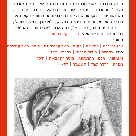
חדש, המורכב משני מרחבים שונים: המרחב של הדמיון (מרחב
הלשון) והמרחב הממשי, שהדמיון מושקע בתוכו ומורד בו.
הטרוטופיות הן מקומות גבוליים המייצרים מתח וחוויית קצה: אנו
חודרים אל מרחבים הספוגים בתשוקה (מוזאון, נמל תעופה),
בכפייה (בית סוהר, בית ספר), בהיטהרות (מנזר) או בחטא (מלון
דרכים בצד הכביש המהיר). …
קיראו עוד
תחום:
אלטרנטיבה
|
מחשבה
|
מקום
|
סטרוקטורליזם
|
פוסט-סטרוקטורליזם
|
רגש:
בדידות
|
בידוד חברתי
|
בלבול
|
דמיון
ומציאות
|
הלם
|
התרגשות
|
חוסר התמצאות
|
חוסר
מנוחה
|
חרדה ופחד
|
חששנות
|
לחץ