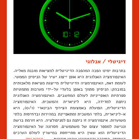
דיגיטלי / אנלוגי
בתרבות ימינו הפכה המהפכה הדיגיטלית למציאות מובנת מאליה.
האינפורמציה האנלוגית היא אופן ייצוג ישיר של הניסיון הממשי.
לעומת זאת, האינפורמציה הדיגיטלית מייצגת מציאות מלאכותית
במובהק: הניסיון מתווך באופן בלעדי על-ידי מערכות מתמטיות
ספרתיות האופייניות לעולם המחשבים. האינפורמציה האנלוגית
ניתנת למדידה, היא ליניארית והמשכית. האינפורמציה
הדיגיטלית, הפועלת באמצעות הצירוף הבינארי (0/1), היא
א-ליניארית, בלתי המשכית ומתאפיינת במהירות ובדחיסות בלתי
משוערות. אינפורמציה זו ניתנת גם למניפולציה. היא זורמת ברשת
ונגישה למספר עצום של משתמשים. חסרונה של האינפורמציה
הדיגיטלית הוא שאין היא מתייחסת במישרין לעולם הערכים
האמיתי, המורכב וההטרוגני שהיא מייצגת. …
קיראו עוד