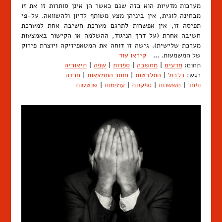
מערכות מדעיות הוא כזה שגם כאשר הן אינן סותרות זו את זו
מבחינה לוגית, אין ביניהן מצע משותף לדיון ולהשוואה. על-פי
תפיסה זו, אין אפשרות לתרגם מערכת חשיבה אחת למערכת
חשיבה אחרת (על דרך הניגוד, ההשלמה או הקישור באמצעות
מערכת שלישית). גישה זו דוחה את המטאפיזיקה ויוצרת פירוק
של המשמעות. …
קיראו עוד
תחום:
מדעים
|
מחשבה
|
ספרות
|
שפה
|
תיאוריה
רגש:
בלבול
|
התלבטות
|
חוסר התמצאות
|
חרדה
ופחד
|
חששנות
|
ספקנות
|
עמימות
|
שוטטות