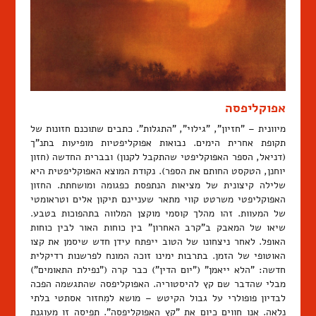
אפוקליפסה
מיוונית – "חזיון", "גילוי", "התגלות". כתבים שתוכנם חזונות של
תקופת אחרית הימים. נבואות אפוקליפטיות מופיעות בתנ"ך
(דניאל, הספר האפוקליפטי שהתקבל לקנון) ובברית החדשה (חזון
יוחנן, הטקסט החותם את הספר). נקודת המוצא האפוקליפטית היא
שלילה קיצונית של מציאות הנתפסת כפגומה ומושחתת. החזון
האפוקליפטי משרטט קווי מתאר שעניינם תיקון אלים וטראומטי
של המעוות. זהו מהלך קוסמי מוקצן המלווה בתהפוכות בטבע.
שיאו של המאבק ב"קרב האחרון" בין כוחות האור לבין כוחות
האופל. לאחר ניצחונו של הטוב ייפתח עידן חדש שיסמן את קצו
האוטופי של הזמן. בתרבות ימינו זוכה המונח לפרשנות רדיקלית
חדשה: "הלא ייאמן" ("יום הדין") כבר קרה ("נפילת התאומים")
מבלי שהדבר שם קץ להיסטוריה. האפוקליפסה שהתגשמה הפכה
לבדיון פופולרי על גבול הקיטש – מושא למִחזור אסתטי בלתי
נלאה. אנו חווים כיום את "קץ האפוקליפסה". תפיסה זו מעוגנת