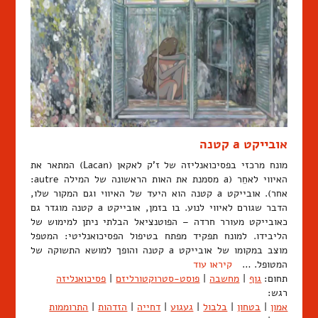
אובייקט a קטנה
מונח מרכזי בפסיכואנליזה של ז'ק לאקאן (Lacan) המתאר את
האיווי לאחֵר (a מסמנת את האות הראשונה של המילה autre:
אחר). אובייקט a קטנה הוא היעד של האיווי וגם המקור שלו,
הדבר שגורם לאיווי לנוע. בו בזמן, אובייקט a קטנה מוגדר גם
כאובייקט מעורר חרדה – הפוטנציאל הבלתי ניתן למימוש של
הליבידו. למונח תפקיד מפתח בטיפול הפסיכואנליטי: המטפל
מוצב במקומו של אובייקט a קטנה והופך למושא התשוקה של
המטופל. …
קיראו עוד
תחום:
גוף
|
מחשבה
|
פוסט-סטרוקטורליזם
|
פסיכואנליזה
רגש:
אמון
|
בטחון
|
בלבול
|
געגוע
|
דחייה
|
הזדהות
|
התרוממות