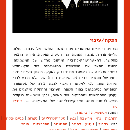
התקה/עיבוי
מונחים הופכיים המתארים את המנגנון הנפשי של עבודת החלום
על-פי פרויד. מנגנון ההתקה יוצר הסטה, הפקעה, פירוק, הוצאה
מהקשר, דה-טריטוריאליזציה ומיקום מחדש של המשמעות.
המונח מתאר את השרשרת המטונימית של הלא-מודע
בפסיכואנליזה של זיגמונד פרויד וז'ק לאקאן. מנגנון העיבוי יוצר
כיווץ של חומרים רבים (או אידאות רבות) של הלא-מודע לכדי
אידאה אחת. לפי לאקאן, העיבוי לובש צורה של מטאפורה
המופיעה כסימפטום בתוך השפה. העיבוי וההתקה מייצגים את
עקרון ההתחפשות וההסוואה של האמת, ולכן משמשים כנקודת
מוצא לניתוח פוסט-סטרוקטורליסטי של המציאות. …
קיראו
עוד
תחום:
אסתטיקה
|
ביקורת
התרבות
|
גוף
|
מחשבה
|
נפש
|
סטרוקטורליזם
|
ספרות
|
פסיכואנליזה
|
רגש:
בלבול
|
געגוע
|
דחייה
|
התגוננות
|
התקרבנות
|
חוסר
התמצאות
|
חרדה ופחד
|
סבל
|
פיחות ערך