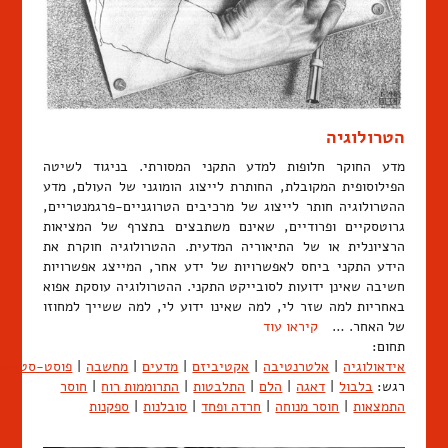
הטרולוגיה
מדע החוקר חלופות למדע התקני המסורתי. בניגוד לשיטה
הפילוסופית המקובלת, החותרת לייצוג הומוגני של העולם, מדע
ההטרולוגיה חותר לייצוג של מרכיבים הטרוגניים-פרגמנטריים,
גרוטסקיים ופרודיים, שאינם משתבצים בתצרף של המציאות
הרציונלית או של התיאוריה המדעית. ההטרולוגיה חוקרת את
הידע התקני ביחס לאפשרויות של ידע אחר, המייצג אפשרויות
חשיבה שאינן ידועות לסובייקט התקני. ההטרולוגיה עוסקת אפוא
באחריות למה שזר לי, למה שאינו ידוע לי, למה ששייך למחוזו
של האחר. …
קיראו עוד
תחום:
אידאולוגיה
|
אלטרנטיבה
|
אקטיביזם
|
מדעים
|
מחשבה
|
פוסט-סטרוקט
רגש:
בלבול
|
דאגה
|
הלם
|
התלבטות
|
התרוממות רוח
|
חוסר
התמצאות
|
חוסר מנוחה
|
חרדה ופחד
|
סובלנות
|
ספקנות