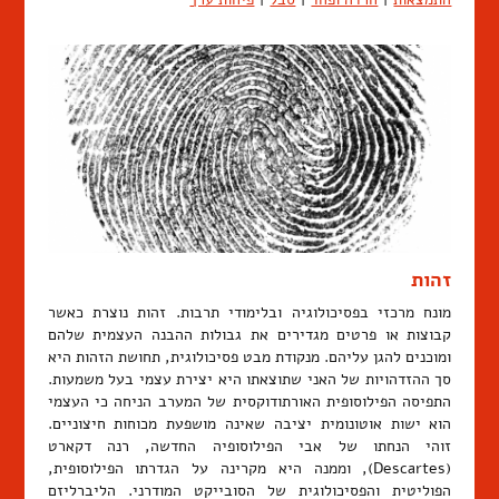
זהות
מונח מרכזי בפסיכולוגיה ובלימודי תרבות. זהות נוצרת כאשר
קבוצות או פרטים מגדירים את גבולות ההבנה העצמית שלהם
ומוכנים להגן עליהם. מנקודת מבט פסיכולוגית, תחושת הזהות היא
סך ההזדהויות של האני שתוצאתו היא יצירת עצמי בעל משמעות.
התפיסה הפילוסופית האורתודוקסית של המערב הניחה כי העצמי
הוא ישות אוטונומית יציבה שאינה מושפעת מכוחות חיצוניים.
זוהי הנחתו של אבי הפילוסופיה החדשה, רנה דקארט
(Descartes), וממנה היא מקרינה על הגדרתו הפילוסופית,
הפוליטית והפסיכולוגית של הסובייקט המודרני. הליברליזם