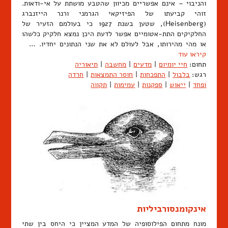
והניבוי – אינם אפשריים מכיוון שהטבע מושתת על אי-ודאות.
זוהי קביעתו של הפיזיקאי הגרמני ורנר הייזנברג
(Heisenberg), שטען בשנת 1927 כי בעולמם הזעיר של
החלקיקים התת-אטומיים אפשר לדעת היכן נמצא חלקיק כלשהו
או מהי מהירותו, אבל לעולם לא את שני הנתונים יחדיו. …
קיראו עוד
תחום:
חיי יומיום
|
מדעים
|
מחשבה
|
תיאוריה
רגש:
בלבול
|
התפכחות
|
חוסר התמצאות
|
חרדה
ופחד
|
ייאוש
|
ספקנות
|
עמימות
|
תקווה
אינקומנסורביליות
מונח מתחום הפילוסופיה של המדע המציין כי היחס בין שתי