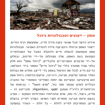
אסון – ייצוגים וטכנולוגיות ניהול
אירוע היוצר סבל אנושי בקנה מידה חריג, שתוצאתו הרס החיים.
ייצוגי האסון וניהולו הינם קנה מידה להגדרת האנושי. טכנולוגיות
אסון משמשות להצלת חיים ולהקלת הסבל של האוכלוסייה
הנפגעת בעת האסון; אלה מנוהלות על-ידי מדינות, ובחלקן
על-ידי ארגונים הומניטריים גלובליים. "ניהול אסון" הוא חלק
בלתי נפרד ממערך כללי של "ניהול חיים" המסור בידי השלטון:
הריבון חייב לנהל את הטיפול באסון כדי לייצב מחדש את גבולות
הסדר שהופר (פיקוח, מניעה, היגיינה, שיקום וכדומה). ניהול אסון
הוא פרקטיקה המציינת את יחסה הפוליטי והמוסרי של החברה
הכללית לאדם שנותר חסר כול, "אדם חשוף" – בניסוחו של
ההיסטוריון ג'ורג'יו אגמבן (Agamben, 1998). סובייקט זה –
פליט, ניצול, חי-מת, אדם שזכויותיו האזרחיות הופקעו – מציב
בעצם קיומו תביעה מוסרית לפני האדם: הצורך לסייע בהצלת
חיים; המחויבות לסייע לזולת – כל זולת – השרוי במצוקה