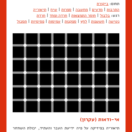
תחום:
ביקורת
התרבות
|
מדעים
|
מחשבה
|
ספרות
|
שיח
|
תיאוריה
רגש:
בלבול
|
חוסר התמצאות
|
חרדה ופחד
|
חרדת
נטישה
|
חששנות
|
לחץ
|
ספקנות
|
עמימות
|
פסימיות
|
תסכול
אי-ודאות (עקרון)
תיאוריה בפיזיקה על פיה ידיעת העבר והעתיד, יכולת השחזור