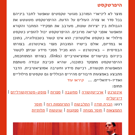
היפרטקסט
מוצר לא ליניארי המורכב מגושי טקסטים שאפשר לחבר ביניהם
בכל סדר או צורה העולים על הדעת. ההיפרטקסט מטשטש את
הגבולות בין יצירות שונות, מערבב את תפקידי המחבר והקורא
ומאפשר אופני קריאה מרובים. ההיפרטקסט יכול להופיע כטקסט
מילולי או כטקסט אלקטרוני; הוא אינו קשור בטכנולוגיה, בתוכן
או במדיום, אולם ביטויו המובהק מצוי באינטרנט. בצורתו
הבסיסית – באינטרנט – הוא מכיל מסכי מידע שניתן לקשור
ביניהם בקישורים אסוציאטיביים (links). בצורתו המתוחכמת,
ההיפרטקסט מתפקד כתוכנה, שהיא סביבת עבודה משתפת
המאפשרת תקשורת, רכישת מידע וחשיבה אסוציאטיבית. הדבר
מתבצע באמצעות חיבורים מהירים הכוללים גם טקסטים מילוליים
ואודיו-ויזואליים. …
קיראו עוד
תחום:
אינטרנט
|
ארכיטקטורה
|
מחשבה
|
ספרות
|
פוסט-סטרוקטורליזם
|
פוסט
דיגיטלית
רגש:
הכרת תודה
|
התלבטות
|
התרוממות רוח
|
חוסר
התמצאות
|
חוסר מנוחה
|
ספקנות
|
שוטטות
|
תלותיות