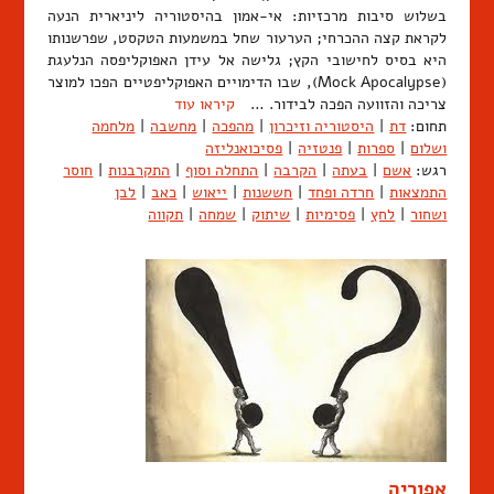
בשלוש סיבות מרכזיות: אי-אמון בהיסטוריה ליניארית הנעה
לקראת קצה ההכרחי; הערעור שחל במשמעות הטקסט, שפרשנותו
היא בסיס לחישובי הקץ; גלישה אל עידן האפוקליפסה הנלעגת
(Mock Apocalypse), שבו הדימויים האפוקליפטיים הפכו למוצר
צריכה והזוועה הפכה לבידור. …
קיראו עוד
תחום:
דת
|
היסטוריה וזיכרון
|
מהפכה
|
מחשבה
|
מלחמה
ושלום
|
ספרות
|
פנטזיה
|
פסיכואנליזה
רגש:
אשם
|
בעתה
|
הקרבה
|
התחלה וסוף
|
התקרבנות
|
חוסר
התמצאות
|
חרדה ופחד
|
חששנות
|
ייאוש
|
כאב
|
לבן
ושחור
|
לחץ
|
פסימיות
|
שיתוק
|
שמחה
|
תקווה
אפוריה