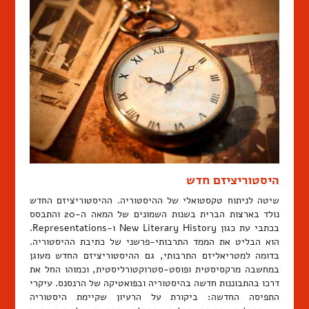
היסטוריציזם חדש
שיטה לניתוח טקסטואלי של ההיסטוריה. ההיסטוריציזם החדש
נולד בארצות הברית בשנות השמונים של המאה ה-20 והתבסס
בכתבי עת כגון New Literary History ו-Representations.
הוא הבליט את הממד התרבותי-פרשני של כתיבת ההיסטוריה.
בדומה למטריאליזם התרבותי, גם ההיסטוריציזם החדש מעוגן
במחשבה מרקסיסטית ופוסט-סטרוקטורליסטית, וכמוהו החל את
דרכו בהתבוננות חדשה בהיסטוריה ובפואטיקה של הרנסנס. עיקרי
התפיסה החדשה: ביקורת על הרעיון שקיימת היסטוריה