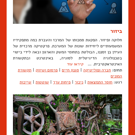
ביזור
חלוקה ופיזור. הפקעת סמכותו של המרכז והעברת כמה מתפקידיו
המשמעותיים ליחידות שונות של המערכת. פרקטיקה מרכזית של
העידן בן זמננו, הבולטת בתחומי המשק והארגון ובאה לידי ביטוי
בטכנולוגיה הדיגיטלית לסוגיה, באינטרנט ובתקשורת
האינטראקטיבית. …
קיראו עוד
תחום:
חברה ופוליטיקה
|
סגנון חיים
|
פרסום ושיווק
|
תקשורת
המונים
רגש:
חוסר התמצאות
|
ניכור
|
פיחות ערך
|
שוטטות
|
שייכות