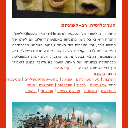
הטרוגלוסיה, רב-לשוניות
קיומו הרב-לשוני של הטקסט (Hetero=ריבוי; Glossia=לשון).
ההנחה היא כי כל לשון מתנסחת באמצעות דיאלוג עם לשונו של
מישהו אחר, וכי הנוכחות של האחר טבועה בטקסט מלכתחילה
והיא הבסיס לרב-הקוליות שלו. השפה איננה מדיום ניטרלי, ריק
מהתכוונות, המצוי בבעלותו של הדובר, אלא ישות המאוכלסת
מלכתחילה בכוונותיו של האחר, שעמו בא הדובר במגע דיאלוגי
תוך כדי השימוש בשפה. …
קיראו עוד
תחום:
ביקורת
התרבות
|
סטרוקטורליזם
|
ספרות
|
פוסט-סטרוקטורליזם
|
פוסטמודרניזם
רגש:
אופטימיות
|
בלבול
|
התלבטות
|
התרגשות
|
חוסר
התמצאות
|
חששנות
|
מודעות עצמית
|
סובלנות
|
ספקנות