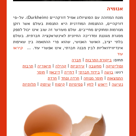
אנומיה
מונח המזוהה עם הסוציולוג אמיל דורקהיים (Durkheim). על-פי
דורקהיים, ההתנסות המודרנית היא התנסות בעולם אשר רוקן
מנורמות ומחוקים מחייבים. עולם מעורער זה שוב אינו יכול לספק
מסגרת מגוננת ומדריכה החיונית לאינטראקציה חברתית. בעולם
בלתי יציב, האושר האנושי, שהוא פרי ההתאמה בין שאיפות
אינדיווידואליות לבין מבנה חברתי, אינו אפשרי עוד. …
קיראו
עוד
תחום:
ביקורת התרבות
|
חברה
ופוליטיקה
|
מחשבה
|
עירוניות
|
קהילה
|
תיאוריה
|
תרבות
רגש:
בושה
|
בידוד חברתי
|
דחייה
|
דיכאון
|
חוסר
התמצאות
|
חוסר מנוחה
|
חרדה ופחד
|
חרדת
נטישה
|
ייאוש
|
לחץ
|
פסימיות
|
קיפוח
|
שיתוק
|
תלותיות