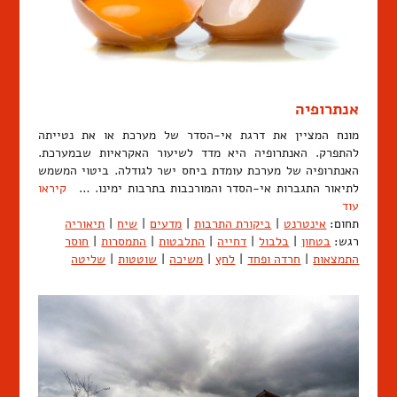
אנתרופיה
מונח המציין את דרגת אי-הסדר של מערכת או את נטייתה
להתפרק. האנתרופיה היא מדד לשיעור האקראיות שבמערכת.
האנתרופיה של מערכת עומדת ביחס ישר לגודלה. ביטוי המשמש
לתיאור התגברות אי-הסדר והמורכבות בתרבות ימינו. …
קיראו
עוד
תחום:
אינטרנט
|
ביקורת התרבות
|
מדעים
|
שיח
|
תיאוריה
רגש:
בטחון
|
בלבול
|
דחייה
|
התלבטות
|
התמסרות
|
חוסר
התמצאות
|
חרדה ופחד
|
לחץ
|
משיכה
|
שוטטות
|
שליטה