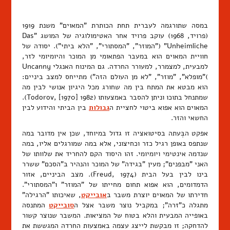
במסה שתורגמה לעברית תחת הכותרת "המאוים" משנת 1919
(פרויד, 1968) עוקב פרויד אחר האטימולוגיה של המושג "Das
Unheimliche" ("המוזר", "המסתורי", "הלא ביתי"). יסודה של
חוויית המאוים הוא במעבר הפתאומי מן המוכר והיומיומי לזר,
למבעית, למצמרר, למעורר החרדה. גם המינוח האנגלי Uncanny
)"מופלא", "מוזר", "לא מן העולם הזה") מתייחס למצב ביניים:
הוא מבטא את המתח בין מה שחורג מכל היגיון אנושי לבין מה
שמתנחל בתוכו וניתן להסבר באמצעותו (Todorov, [1970] 1982).
המאוים הוא אפוא ביטוי לחציית ה
גבולות
בין הביתי והידוע לבין
החשאי והזר.
אפקט הבְּעתה בסיטואציה זו גדול במיוחד, שכן אין מדובר במה
שנתפס באופן רגיל כזר וכחיצוני, אלא במה שמורגלים אליו, במה
שנדמה אינטימי ויומיומי. זהו היסוד הקם להחריד את שלוותו של
האני "מבפנים"; מעין "בגידה" של המוכר והנהיר ב"הסכם" ששרר
בינו לבין בעל הבית (Freud, 1974). מצב הביניים, אזור
הדמדומים, הוא אפוא תחום מחייתו של "המוזר" ו"המסתורי".
חדירתו של המאוים יוצרת משבר ב
אובייקט
, שאיכותו "הרגילה"
מתגלה כ"זרה"; במקביל נוצר משבר אצל ה
סובייקט
המתנסה
באופייה המבעית והלא בטוח של המציאות. המשבר שנוצר קשור
להדחקה; זו מבקשת לייצג עצמה באמצעות החרדה המגששת את