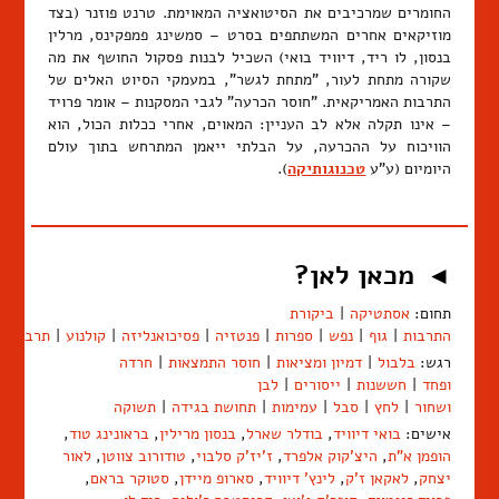
החומרים שמרכיבים את הסיטואציה המאוימת. טרנט פוזנר (בצד
מוזיקאים אחרים המשתתפים בסרט – סמשינג פמפקינס, מרלין
בנסון, לו ריד, דיוויד בואי) השכיל לבנות פסקול החושף את מה
שקורה מתחת לעור, "מתחת לגשר", במעמקי הסיוט האלים של
התרבות האמריקאית. "חוסר הכרעה" לגבי המסקנות – אומר פרויד
– אינו תקלה אלא לב העניין: המאוים, אחרי ככלות הכול, הוא
הוויכוח על ההכרעה, על הבלתי ייאמן המתרחש בתוך עולם
היומיום (ע"ע
טכנוגותיקה
).
מכאן לאן?
◄
תחום:
אסתטיקה
|
ביקורת
התרבות
|
גוף
|
נפש
|
ספרות
|
פנטזיה
|
פסיכואנליזה
|
קולנוע
|
תרבות
רגש:
בלבול
|
דמיון ומציאות
|
חוסר התמצאות
|
חרדה
ופחד
|
חששנות
|
ייסורים
|
לבן
ושחור
|
לחץ
|
סבל
|
עמימות
|
תחושת בגידה
|
תשוקה
אישים:
בואי דיוויד
,
בודלר שארל
,
בנסון מרילין
,
בראונינג טוד
,
הופמן א"ת
,
היצ'קוק אלפרד
,
ז'יז'ק סלבוי
,
טודורוב צווטן
,
לאור
יצחק
,
לאקאן ז'ק
,
לינץ' דיוויד
,
סארופ מיידן
,
סטוקר בראם
,