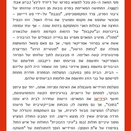
סוף המאה ה-20 נוכל למצוא בסרטו של דיוויד לינץ'
כביש אבוד
(1997). התחושה המאיימת בסרט נובעת מן העובדה שזהותו של
גיבור הסרט, פרד הסקסופוניסט, "נגנבת" על-ידי פט דייטון –
מכונאי שתופס את מקומו וממשיך את גורלו האפל. זהו הכפיל
החוצה את גבולות האני והמתמקם בזהות שונה – אף שזו עמוסה
בזיכרונות וב"עקבות" של הדמות הקודמת (דמות שלכאורה
"מתה"). מוטיב המאוים מופיע גם בחייה הכפולים של הגיבורה –
אשת איש בפרוור אמריקאי מצוי, אך גם פאם פטאל המשתפת
פעולה עם "כוחות הרשע", עם "תעשיית הרוע" המייצרת
פורנוגרפיה קשה ואלימה. זו מבעבעת לתוך שלוותו של הפרוור
האמריקאי וחושפת את פגיעותו ואת ריקבונו. חולשתם של
הגיבורים נחשפת באופן אירוני בתוך מה שאמור היה להגן עליהם
– הבית. הבית נתון במעקב: המצלמה הנסתרת חודרת מתחת
למיטתם של בני הזוג וחושפת את חלומות הביעותים שלהם.
מצלמת הווידיאו משכפלת את האימה ומניחה אותה, יחד עם עיתון
הבוקר, לפתחם של הישנים. בגרעיניותו הקשה והמטושטשת,
חושף ה
וידיאו
את המאוים: הישות שחדרה לבית היא עתה
"בתוכו", אך גם מחוצה לו; נוכחות אובייקטיבית של מישהו
(שלנו?) המציצה מבעד לעינית, אך גם השתקפות והגדלה של
חרדה פנימית שאין לה מוצא וייצוג. זהו המבט החולה המציץ
מתוך עיניים חולות (כמו ב"עיני הזכוכית" החולות של
איש החול
בסיפורו של א"ת הופמן). הווידיאו הופך להתגלמות של "תשוקה