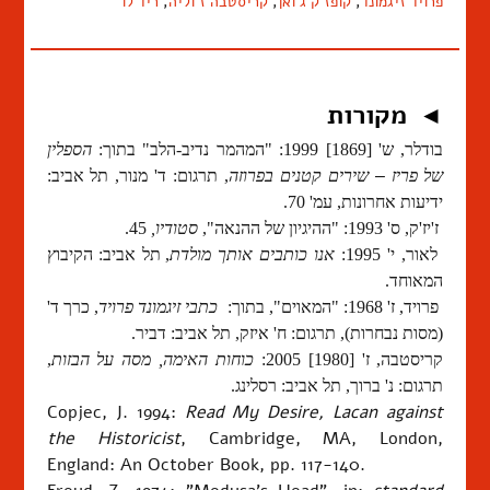
פרויד זיגמונד
,
קופז'ק ג'ואן
,
קריסטבה ז'וליה
,
ריד לו
מקורות
◄
בודלר, ש'
[1869]
1999: "המהמר נדיב-הלב" בתוך:
הספלין
של פריז
–
שירים קטנים בפרוזה
, תרגום: ד' מנור, תל אביב:
ידיעות אחרונות, עמ' 70.
ז'יז'ק, ס' 1993: "ההיגיון של ההנאה",
סטודיו,
45.
לאור, י' 1995:
אנו כותבים אותך מולדת
, תל אביב: הקיבוץ
המאוחד.
פרויד, ז' 1968: "המאוים", בתוך:
כתבי זיגמונד פרויד
, כרך
ד'
(מסות נבחרות),
תרגום: ח' איזק, תל אביב: דביר.
קריסטבה, ז' [1980] 2005:
כוחות האימה, מסה על הבזות
,
תרגום: נ' ברוך, תל אביב: רסלינג.
Copjec, J. 1994:
Read My Desire, Lacan against
the Historicist
, Cambridge, MA, London,
England: An October Book, pp. 117-140.