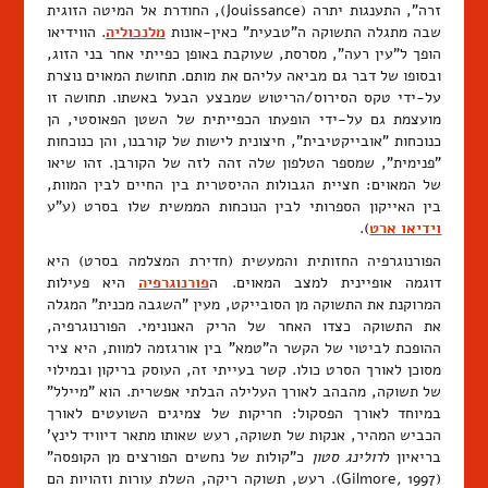
זרה", התענגות יתרה (Jouissance), החודרת אל המיטה הזוגית
שבה מתגלה התשוקה ה"טבעית" כאין-אונות
מלנכוליה
. הווידיאו
הופך ל"עין רעה", מסרסת, שעוקבת באופן כפייתי אחר בני הזוג,
ובסופו של דבר גם מביאה עליהם את מותם. תחושת המאוים נוצרת
על-ידי טקס הסירוס/הריטוש שמבצע הבעל באשתו. תחושה זו
מועצמת גם על-ידי הופעתו הכפייתית של השטן הפאוסטי, הן
כנוכחות "אובייקטיבית", חיצונית לישות של קורבנו, והן כנוכחות
"פנימית", שמספר הטלפון שלה זהה לזה של הקורבן. זהו שיאו
של המאוים: חציית הגבולות ההיסטרית בין החיים לבין המוות,
בין האייקון הספרותי לבין הנוכחות הממשית שלו בסרט (ע"ע
וידיאו ארט
).
הפורנוגרפיה החזותית והמעשית (חדירת המצלמה בסרט) היא
דוגמה אופיינית למצב המאוים. ה
פורנוגרפיה
היא פעילות
המרוקנת את התשוקה מן הסובייקט, מעין "השגבה מכנית" המגלה
את התשוקה כצדו האחר של הריק האנונימי. הפורנוגרפיה,
ההופכת לביטוי של הקשר ה"טמא" בין אורגזמה למוות, היא ציר
מסוכן לאורך הסרט כולו. קשר בעייתי זה, העוסק בריקון ובמילוי
של תשוקה, מהבהב לאורך העלילה הבלתי אפשרית. הוא "מיילל"
במיוחד לאורך הפסקול: חריקות של צמיגים השועטים לאורך
הכביש המהיר, אנקות של תשוקה, רעש שאותו מתאר דיוויד לינץ'
בריאיון ל
רולינג סטון
כ"קולות של נחשים הפורצים מן הקופסה"
(Gilmore
,
1997). רעש, תשוקה ריקה, השלת עורות וזהויות הם