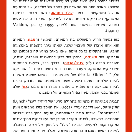
לייצוג בתוכה (הוא מצוי מחוץ למערכת הייצוגים הסימבוליים של
השפה). האדם חווה את המאוים רק בממד של שלילה, של הימנעות
או של השתקפות – כמו ב
שלב המראה
: האני מבחין בדיוקנו
המשתקף כאובייקט מדומה מבעד למראה; האני חווה את עצמו
בצורה מאוימת כמישהו אחר (לאור, 1995: 22-13; Maiden,
1991:13).
כאן נקשר החוט המשולש בין המאוים, הממשי וה
מבט
. המאוים
הוא אותו אובדן של העצמי שלנו, שאינו ניתן לתצפית באמצעות
המבט. אנו נתקלים בו כל אימת שאנו באים במגע קרוב ומסוכן עם
אובייקט של
תשוקה
, במובן של רצון להתענגות מופרזת, מגונה,
מעוררת חרדה (ע"ע
עונג/הנאה
). בדרך כלל, כשאנו מרוחקים
מאובייקט התשוקה מעורר החרדה הוא נתפס בעיננו "כאובייקט
חלקי" (Partial Object) של עצמיותינו – משהו שמונע מאיתנו
להיות שלמים. ואולם בשעה שאנו מצמצמים את המרחק בינינו
לבין האובייקט הוא מופיע בהיפוכו הגמור: הוא נתפס כ
גוף
שלם
העומד בפני עצמו, מעין כפיל המאיים על המתבונן.
תבנית מבעיתה זו מופיעה בתחילת סרטו של דיוויד לינץ' (Lynch)
טווין פיקס,
אש הולכת עמדי
(1992). את המסך כולו ממלאים מעין
"כרומוזומים", צורות חיים בראשיתיות, הנעות בתוך פרוטופלזמה
מסתורית. לכאורה, לפנינו תקריב מסוכן של האובייקט מתוך עינית
המיקרוסקופ. למעשה, לפנינו "שלג" של מסך טלוויזיה, המתגלה
לעינינו כאשר מסגרת התמונה משתנה ומגלה את קיומו הסמוי של