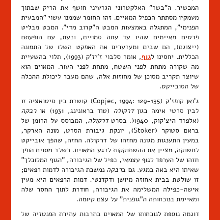
המכשיר. ה"בשר" האלקטרוני הגרעיני חושף את הריק שבתוך
מעמקיו מסתתר הכפיל המאיים. זהו החומר שממנו עשוי "המבעית
הפנימי", המתגלה באמצעות המבט ה"קרוב מדי". המבט מבליט
פרטים מאיימים שהיו עד עתה סמויים, וכעת, עם הופעתם
(ייצוגם), הם שבים ומערערים את האפקט השלו של התמונה
הכללית. יחסינו ל
גוף
, אומר סלבוי ז'יז'ק (1993), תלוי בהשעיית
מה שקורה מתחת לפני השטח, מתחת לפני העור. המאוים הוא
שיוצר תקריב מסוכן של מחוזות אלה, שהם מעבר ליכולת ההכלה
של הסובייקט.
ג'ואן קופז'ק (Copjec, 1994: 129-135) קושרת בין סיטואציה זו
לבין סרטי אימה כגון
דרקולה
(טוד בראונינג, 1931) או
רבקה
(אלפרד היצ'קוק, 1940(. בסרט
דרקולה
, המבוסס על הרומן של
בראם סטוקר (Stoker), יונקת גיבורת הסרט, מונה הארקר,
במעין התענגות מגונה מחזהו של דרקולה. החזה, שהפך אובייקט
לתשוקה, מציין את ההשתוקקות לרגע המאוים. בשלב מסוים הופך
חזהו של הערפד לגוף עצמאי, כפיל של הגיבורה, "הגוף המלוכלך"
שאיתו היא באה במגע. גם ב
רבקה
נמשכת הגיבורה לדמות רפאים;
זו שולטת בבית אחוזה מיושן ודקדנטי. דמות הרפאים היא מעין
אישה-כפילה המשלימה את הגיבורה, חודרת לתוך החסר שלה
ומאיימת בנוכחותה ה"גופנית" על עצם קיומה.
דוגמה נוספת לנוכחותו של המאוים בתרבות עתירת הפנטזיה של