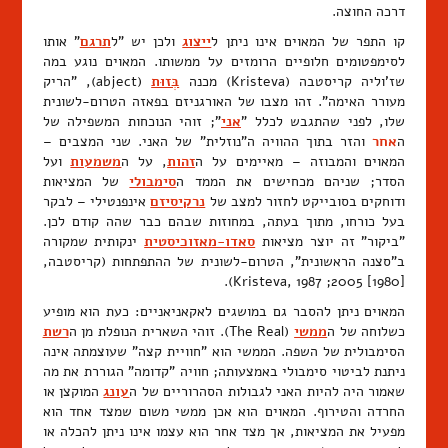
דרכה החוצה.
קו התפר של המאוים אינו ניתן ל
ייצוג
ולכן יש "ל
תרגם
" אותו
לסימפטומים חלופיים הרומזים על ממשותו. המאוים נוגע במה
שז'וליה קריסטבה (Kristeva) מכנה
בְּזוּת
(abject), "הריק
מעורר האימה". זהו מצבו של האורגניזם בפאזה הטרום-לשונית
שלו, לפני שהתגבש לכלל "
אני
"; זוהי הנוכחות המשפילה של
ה
אחר
והזר בתוך ההוויה ה"נוזלית" של האני. שני המצבים –
המאוים והמבוזה – מאיימים על ה
זהות
, על ה
משמעות
ועל
הסדר; שניהם מכחישים את הממד ה
סימבולי
של המציאות
ודוחקים בסובייקט לחזור למצב של
נרקיסיזם
אינפנטילי – לבקר
בעל כורחו, מתוך בעתה, במחוזות שבהם כבר שהה קודם לכן.
"ביקור" זה יוצר מציאות
סאדו-מאזוכיסטית
ינקותית שמקורה
ב"סצנה הראשונית", הטרום-לשונית של ההתפתחות (קריסטבה,
[1980] 2005; Kristeva, 1987).
המאוים ניתן להסבר גם במושגים לאקאניאניים: כעת הוא מופיע
כשלוחה של ה
ממשי
(The Real). זוהי השארית הנופלת מן ה
רשת
הסימבולית של השפה. הממשי הוא "חוויית קצה" שעוצמתה אינה
ניתנת לביטוי סימבולי באמצעותה; חוויה "קדומה" הגוררת את מה
שאמור היה להיות האני לגבולות הסהרוריים של ה
עונג
המוקצן או
החרדה והטירוף. המאוים הוא אכן ממשי משום שמצד אחד הוא
מפעיל את המציאות, אך מצד אחר הוא עצמו אינו ניתן להכלה או