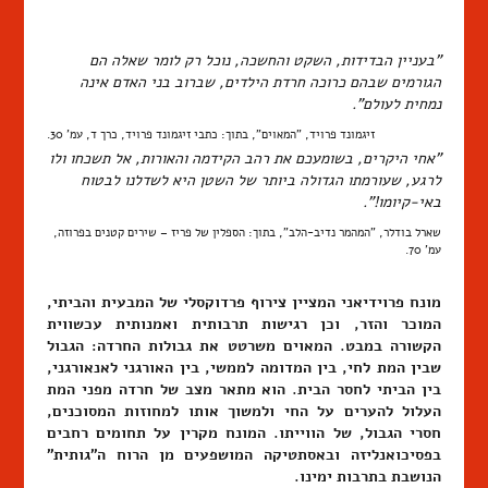
"בעניין הבדידות, השקט והחשכה, נוכל רק לומר שאלה הם
הגורמים שבהם כרוכה חרדת הילדים, שברוב בני האדם אינה
נמחית לעולם".
זיגמונד פרויד, "המאוים", בתוך: כתבי זיגמונד פרויד, כרך ד, עמ' 30.
"אחי היקרים, בשומעכם את רהב הקידמה והאורות, אל תשכחו ולו
לרגע, שעורמתו הגדולה ביותר של השטן היא לשדלנו לבטוח
באי-קיומו!".
שארל בודלר, "המהמר נדיב-הלב", בתוך: הספלין של פריז – שירים קטנים בפרוזה,
עמ' 70.
מונח פרוידיאני המציין צירוף פרדוקסלי של המבעית והביתי,
המוכר והזר, וכן רגישות תרבותית ואמנותית עכשווית
הקשורה במבט. המאוים משרטט את גבולות החרדה: הגבול
שבין המת לחי, בין המדומה לממשי, בין האורגני לאנאורגני,
בין הביתי לחסר הבית. הוא מתאר מצב של חרדה מפני המת
העלול להערים על החי ולמשוך אותו למחוזות המסוכנים,
חסרי הגבול, של הווייתו. המונח מקרין על תחומים רחבים
בפסיכואנליזה ובאסתטיקה המושפעים מן הרוח ה"גותית"
הנושבת בתרבות ימינו.