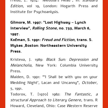
Freud, Z. 1974: "Medusa's Head", in:
standard
Edition
, vol 19, London: Hogarth Press and
Institute for Psychoanlysis.
Gilmore, M. 1997: "
Lost Highway – Lynch
Interview",
Rolling Stone
, no. 755, March 6,
1997
.
Kofman, S. 1991:
Freud and Fiction
, trans. S.
Wykes ,Boston: Northeastern University
Press.
Kristeva, J. 1989:
Black Sun: Depression and
Melancholia
, New York: Columbia University
Press.
Maiden, D. 1991: "'I Shall be with you on your
Wedding Night', Lacan and Uncanny",
October
,
5, 1991.
Todorov, T. [1970] 1982:
The Fantastic, a
structural Approach to Literary Genere
, trans. R
Howard, Cleveland, Ohio: Case Western Reserve