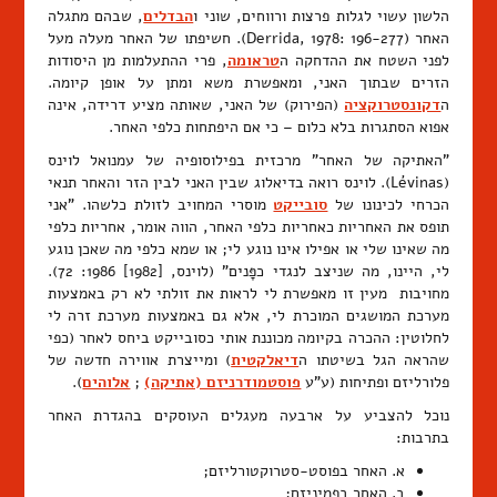
הלשון עשוי לגלות פרצות ורווחים, שוני ו
הבדלים
, שבהם מתגלה
האחר (Derrida, 1978: 196-277). חשיפתו של האחר מעלה מעל
לפני השטח את ההדחקה ה
טראומה
, פרי ההתעלמות מן היסודות
הזרים שבתוך האני, ומאפשרת משא ומתן על אופן קיומה.
ה
דקונסטרוקציה
(הפירוק) של האני, שאותה מציע דרידה, אינה
אפוא הסתגרות בלא כלום – כי אם היפתחות כלפי האחר.
"האתיקה של האחר" מרכזית בפילוסופיה של עמנואל לוינס
(Lévinas). לוינס רואה בדיאלוג שבין האני לבין הזר והאחר תנאי
הכרחי לכינונו של
סובייקט
מוסרי המחויב לזולת כלשהו. "אני
תופס את האחריות כאחריות כלפי האחר, הווה אומר, אחריות כלפי
מה שאינו שלי או אפילו אינו נוגע לי; או שמא כלפי מה שאכן נוגע
לי, היינו, מה שניצב לנגדי כפָּנים" (לוינס, [1982] 1986: 72).
מחויבות מעין זו מאפשרת לי לראות את זולתי לא רק באמצעות
מערכת המושגים המוכרת לי, אלא גם באמצעות מערכת זרה לי
לחלוטין: ההכרה בקיומה מכוננת אותי כסובייקט ביחס לאחר (כפי
שהראה הגל בשיטתו ה
דיאלקטית
) ומייצרת אווירה חדשה של
פלורליזם ופתיחות (ע"ע
פוסטמודרניזם (אתיקה)
;
אלוהים
).
נוכל להצביע על ארבעה מעגלים העוסקים בהגדרת האחר
בתרבות:
א. האחר בפוסט-סטרוקטורליזם;
ב. האחר בפמיניזם;