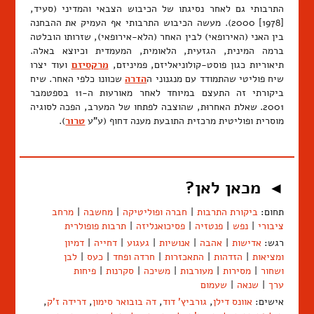
התרבותי גם לאחר נסיגתו של הכיבוש הצבאי והמדיני (סעיד,
[1978] 2000). מעשה הכיבוש התרבותי אף העמיק את ההבחנה
בין האני (האירופאי) לבין האחר (הלא-אירופאי), שזרותו הובלטה
ברמה המינית, הגזעית, הלאומית, המעמדית וכיוצא באלה.
תיאוריות כגון פוסט-קולוניאליזם, פמיניזם,
מרקסיזם
ועוד יצרו
שיח פוליטי שהתמודד עם מנגנוני ה
הדרה
שכוונו כלפי האחר. שיח
ביקורתי זה התעצם במיוחד לאחר מאורעות ה-11 בספטמבר
2001. שאלת האחרוּת, שהוצבה לפתחו של המערב, הפכה לסוגיה
מוסרית ופוליטית מרכזית התובעת מענה דחוף (ע"ע
טרור
).
מכאן לאן?
◄
תחום:
ביקורת התרבות
|
חברה ופוליטיקה
|
מחשבה
|
מרחב
ציבורי
|
נפש
|
פנטזיה
|
פסיכואנליזה
|
תרבות פופולרית
רגש:
אדישות
|
אהבה
|
אנושיות
|
געגוע
|
דחייה
|
דמיון
ומציאות
|
הזדהות
|
התאכזרות
|
חרדה ופחד
|
כעס
|
לבן
ושחור
|
מסירות
|
מעורבות
|
משיכה
|
סקרנות
|
פיחות
ערך
|
שנאה
|
שעמום
אישים:
אוונס דילן
,
גורביץ' דוד
,
דה בובואר סימון
,
דרידה ז'ק
,