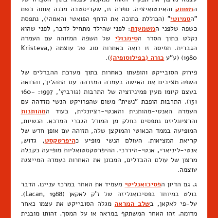
ה
משחק
והאינטואיציה. ספרה זו, שקריסטבה מכנה אותה בשם
"ה
סמיוטי
" (הכוללת בתוכה את הדחף הפואטי והאמהי), נתפסת
כשפה שלפני ה
משמעות
: לפני שהילד מתחיל לדבר, לפני שהוא
נקלט בתוך הסדר ה
סימבולי
של השפה המזוהה עם העמדה
הגברית. תפיסה זו רואה באחרות סוג של עוצמה (Kristeva,
1980) (ע"ע
כורה (בפילוסופיה)
).
פירוק הסובייקט והופעתו כאחרות בתוך מערכת ההבדלים של
השפה מציבים את האישה בעמדה המזדהה עם התהליך, והרואה
בעצם קיומו מעין פמיניזציה של התרבות (גורביץ', 1997: 160-
131). התרבות הופכת "נשית" משום שהפרויקט הנשי מזדהה עם
העמדה האנטי-מהותנית והאנטי-רציונלית, בעוד ה
מהותנות
והרציונליזם נתפסים כחלק מן המודל הגברי המדכא. הנשיות,
המופיעה בממד הכאוטי והמוקצן שלה, תזוהה עם אופן חדש של
קריאת המציאות. העולם הנשי מופיע כ
היפרטקסט
, גדוש,
אנטי-ליניארי, אנטי-היררכי. ההיפרטקסטואליות מופיעה כקבלה
מרצון של עולם ההבדלים, המכונן את האחרות כעמדה המייצגת
עוצמה.
ג. גם הדיון ה
פסיכואנליטי
מעמיד את האחר במרכז עניינו. הדבר
בולט במיוחד בפסיכואנליזה של ז'ק לאקאן (Lacan, 1988).
על-פי לאקאן, ב
שלב המראה
מגלה הסובייקט את עצמו כאחר
מדומה. זהו האחר המשתקף במראה או על המסך. זהותו מובנית