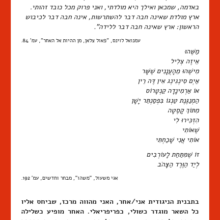
באדמה, שמכאן ואילך היא מולדתי, ואני פרוק מכל כובד זהותי.
ארץ מולדת שאינה חבה דבר להשתרשות, אינה חבה דבר לכיבוש
הראשון: ארץ שאינה חבה דבר ללידה".
עמנואל לוינס, "פאול צלאן, מן ההיות אל האחר", עמ' 84.
מַשֶּׁהוּ
אֵיזֶה צְלִיל
מִישֶׁהוּ מֵהָעֲנָנִים שֶׁשָּׁר
אַיְם סִינְגִינְג אִין דֶּה רֵין
אוֹ אַרְמִינָדָה קַנְטָרוֹס
הַמְנַגֶּנֶת טַנְגוֹ בִּפְסַנְתֵּר יָשָׁן
מִתּוֹךְ קָסֶטָה
הִזְכִּירוּ לִי
שֶׁאוֹתִי
אוֹתִי אֲנִי שָׁכַחְתִּי
זוֹ שֶׁמִּתַּחַת לָעוֹרְבִים
לְיַד הַוֶּרֶד הַצָּהֹב
אגי משעול, "משהו", מבחר וחדשים, עמ' 192.
בתבנית הניגודית אני/אחר, האני מהווה מרכז, שביחס אליו
כל השאר מוגדר כשולי, כפריפריאלי. האחר מופיע כשלילה