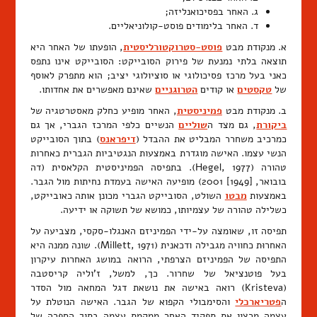
ג. האחר בפסיכואנליזה;
ד. האחר בלימודים פוסט-קולוניאליים.
א. מנקודת מבט
פוסט-סטרוקטורליסטית
, הופעתו של האחר היא
תוצאה בלתי נמנעת של פירוק הסובייקט: הסובייקט אינו נתפס
כאני בעל מרכז פסיכולוגי או סוציולוגי יציב; הוא מתפרק לאוסף
של
טקסטים
או קודים
הטרוגניים
שאינם מאפשרים את אחדותו.
ב. מנקודת מבט
פמיניסטית
, האחר מופיע כחלק מאסטרטגיה של
ביקורת
, גם מצד ה
שוליים
הנשיים כלפי המרכז הגברי, אך גם
כמרכיב משחרר המבליט את ההבדל (
דיפראנס
) בתוך הסובייקט
הנשי עצמו. האישה מוגדרת באמצעות הנגטיביות הגברית כאחרות
טהורה (Hegel, 1977). בתפיסה הפמיניסטית הקלאסית (דה
בובואר, [1949] 2001) מופיעה האישה בעמדת נחיתות מול הגבר.
באמצעות
מבטו
השולט, הסובייקט הגברי מכונן אותה כאובייקט,
כשלילה טהורה של עצמיותו, כמושא של תשוקה או ידיעה.
תפיסה זו, שאומצה על-ידי הפמיניזם האנגלו-סקסי, מצביעה על
האחרוּת כחוויה מגבילה ודכאנית (Millett, 1971). שונה ממנה היא
התפיסה של הפמיניזם הצרפתי, הרואה במושג האחרות עיקרון
בעל פוטנציאל של שחרור. כך, למשל, ז'וליה קריסטבה
(Kristeva) רואה באישה את נושאת דגל המחאה מול הסדר
ה
פטריארכלי
והסימבולי הקפוא של הגבר. האישה הנוטלת על
עצמה מרצון את תפקיד האחר ממקמת עצמה בתוך הספֵרה של