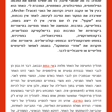
טהורה: כל מה שהאני איננו; כל מה שאינו תואם את הסכמה
הפילוסופית, הפסיכולוגית, האסתטית, המוכרת לי. האחר הוא
כעין צל או עקבה דהויה וקדומה של האני (Arche-Trace),
שאיבדה את המקור ואת הסיבה לקיומה. לאחר אין נוכחות,
הוא "שקוף". אין לו שם פרטי; אין לו ייצוג בשפה,
בפוליטיקה, בתרבות. ההמשגה של האחר מופיעה בתיאוריות
ביקורתיות של התרבות כגון בדיאלקטיקה ההגליאנית,
בדקונסטרוקציה, בפסיכואנליזה, בפמיניזם,
בפוסט-סטרוקטורליזם ובפוסט-קולוניאליזם. תיאוריות אלה
חוקרות את "אזורי ההשתקה", במגמה לאפשר למיעוטים
פוליטיים או סימבוליים לדבר.
תהליך החשיפה של האחר מלווה ב
אי-נחת
ובכאב. דבר זה נכון הן
לגבי האחר כנגזרת נפשית או פילוסופית של האני (זהו האחר
הפנימי שבתוכי) והן לגבי האחר כאדם שונה, המצוי מחוץ לאני.
אשר לאחר הפנימי, הוא מצוי באזורים המוכחשים של הוויית
האני. האחר מופיע בתוך השלילה של עצמו, ולכן אינו יכול להיות
נוכח מחדש (re-present). האני המוכחש ניתן לביטוי באמצעות
תהליך פרדוקסלי שמאשר ומוחק אותו כאחד. לתהליך זה קורא ז'ק
דרידה בשם
כתיבה
. ארוע זה עשוי להופיע כתהליך של ריפוי
מוסרי: הורדת מפלס ההומוגניות האלימה, פרי התביעה לאחדות,
שהביאה להשתקתו של האחר. דווקא הממד הכאוטי, המפורק, של