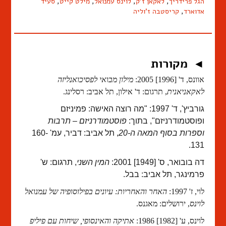
הגל פרידריך
,
לאקאן ז'ק
,
לוינס עמנואל
,
מילט קייט
,
סעיד
אדוארד
,
קריסטבה ז'וליה
מקורות
◄
אוונס, ד' [1996] 2005:
מילון מבואי לפסיכואנליזה
לאקאניאנית
, תרגום: ד' אילון, תל אביב: רסלינג.
גורביץ', ד' 1997: "מה רוצה האישה: פמיניזם
ופוסטמודרניזם", בתוך:
פוסטמודרניזם – תרבות
וספרות בסוף המאה ה-20
, תל אביב: דביר, עמ' 160-
131.
דה בובואר, ס' [1949] 2001:
המין השני
, תרגום: ש'
פרמינגר, תל אביב: בבל.
לוי, ז' 1997:
האחר והאחריות: עיונים בפילוסופיה של עמנואל
לוינס
, ירושלים: מאגנס.
לוינס, ע' [1982] 1986:
אתיקה והאינסופי, שיחות עם פיליפ