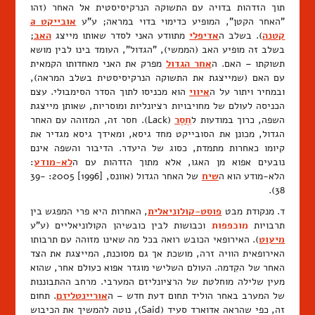
תוך הזדהות בדויה עם התשוקה הנרקיסיסטית אל האחר (זהו
"האחר הקטן", המופיע כדימוי בדוי במראה; ע"ע
אובייקט a
קטנה
). בשלב ה
אדיפלי
מתוודע האני לסדר שאותו מייצג
האב
;
בשלב זה מופיע האב (הממשי), "הגדול", העומד בינו לבין מושא
תשוקתו – האם. ה
אחר הגדול
מפרק את האני מאחדותו הקמאית
עם האם (שמייצגת את התשוקה הנרקיסיסטית בשלב המראה),
ובמחיר ויתור על ה
איווי
הוא מכניסו לתוך הסדר הסימבולי. עצם
הכניסה לעולם של מחויבויות רציונליות ומוסריות, שאותן מייצגת
השפה, כרוך במודעות ל
חֶסֶר
(Lack). חסר זה, המזוהה עם האחר
הגדול, מכונן את הסובייקט מחד גיסא, ומאידך גיסא מגדיר את
קיומו כאחרות מתמדת, כסוג של היעדר. הדיבור והשפה אינם
נובעים אפוא מן האגו, אלא מתוך הזדהות עם ה
לא-מודע
:
הלא-מודע הוא ה
שיח
של האחר הגדול (אוונס, [1996] 2005: 39-
38).
ד. מנקודת מבט
פוסט-קולוניאלית
, האחרות היא פרי המפגש בין
תרבויות
מוכפפות
וכבושות לבין כובשיהן הקולוניאליים (ע"ע
מיעוט
). האירופאי הכובש רואה בכל מה שאינו מזוהה עם תרבותו
האירופאית הוויה זרה, מושכת אך גם מסוכנת, המייצגת את הצד
האחר של הקִדמה. העולם השלישי מוגדר אפוא כעולם אחר, שהוא
מעין שלילה מוחלטת של הרציונליזם המערבי. מרחב ההתבוננות
של המערב באחר הוליד תחום דעת חדש – ה
אוריינטליזם
. תחום
זה, כפי שהראה אדוארד סעיד (Said), נוטה להמשיך את הכיבוש