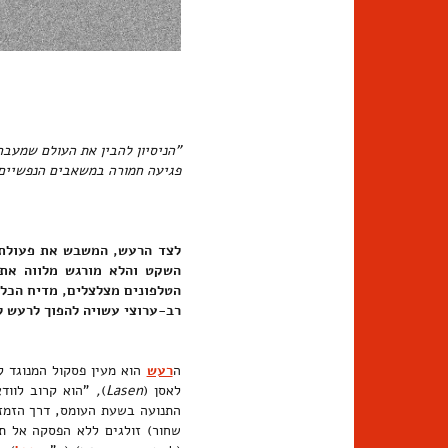
"הניסיון להבין את העולם שמעבר
פגיעה חמורה במשאבים הנפשיים 
לצד הרעש, המשבש את פעולת ה
השקט והלא מורגש מלווה את 
הטלפונים מצלצלים, מדיח הכלי
רב-ערוצי עשויה להפוך לרעש ל
ה
רעש
הוא מעין פסקול המנוגד ל
לאסן (
Lasen
)
,
"הוא קרוב לווד
התנועה בשעת העומס, דרך הזמזו
שחור) זולגים ללא הפסקה אל תו