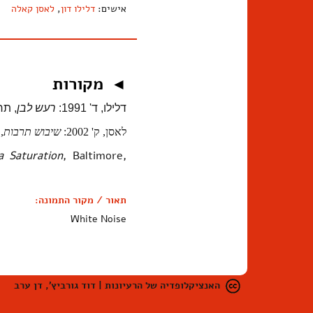
אישים:
דלילו דון
,
לאסן קאלה
מקורות
◄
דלילו, ד' 1991:
רעש לבן
, תר
לאסן, ק' 2002:
שיבוש תרבות
,
a Saturation
, Baltimore,
תאור / מקור התמונה:
White Noise
האנציקלופדיה של הרעיונות | דוד גורביץ', דן ערב