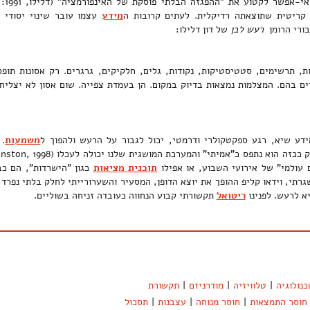
קריטית שתוצאתה רדיקלית. לעתים קרובות ה
מידע
עצמו עובר שינוי יסודי 
בורי הרומן
רעש לבן
של דון דלילו:
ות, תרשימים, סטטיסטיקות, נקודות, גלים, חלקיקים, גרגרים. רק אסונות תופס
יים בהם. המצלמות נמצאות בדיוק במקום. הן בעמדת צפייה. שום אסון לא יצליח
מידע שיא, רגע ספקטקולרי ודרמטי, יכול לגבור על הרעש ולהפוך ל
משמעות
. 
כזה הוא נתפס כ"אמיתי" והמערכת המושגית שלנו יכולה לעכלו (Johnston, 1998). האסון ה
ם עולמי" של אירועי השבוע, או אפילו
תוכנית מציאות
כגון "הישרדות", הם כ
רתי, וידאו קליפ ההופך את יוצא הדופן, המסעיר והשערורייתי לחלק בלתי נפרד
א לרעש. לפנינו
ריטואל
תקשורתי קבוע הנחווה כעובדה זניחה בשוליים.
כנולוגיה
|
טלוויזיה
|
מודרניזם
|
תקשורת
חוסר התמצאות
|
חוסר מנוחה
|
עצבנות
|
תסכול