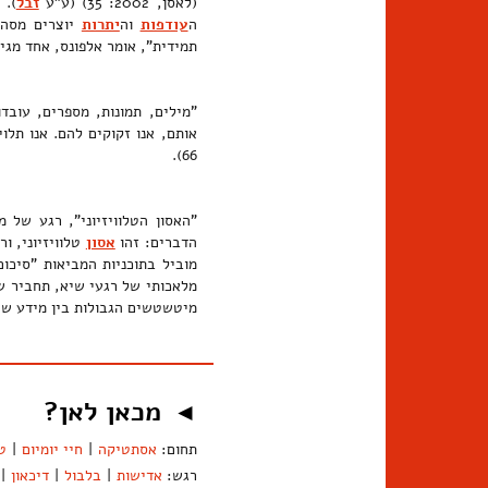
(לאסן, 2002: 35) (ע"ע
זבל
ה
עודפות
וה
יתרות
יוצרים מסה 
תמידית", אומר אלפונס, אחד מגי
"מילים, תמונות, מספרים, עובד
אותם, אנו זקוקים להם. אנו תלו
66).
"האסון הטלוויזיוני", רגע של 
הדברים: זהו
אסון
טלוויזיוני, ורק כ
מוביל בתוכניות המביאות "סיכו
מלאכותי של רגעי שיא, תחביר שג
מיטשטשים הגבולות בין מידע שי
מכאן לאן?
◄
תחום:
אסתטיקה
|
חיי יומיום
|
ט
רגש:
אדישות
|
בלבול
|
דיכאון
|