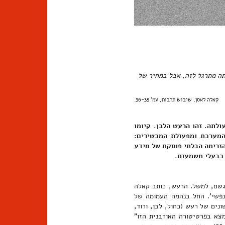
אתה מתרגל לזה, אבל במחיר של
קאלה לאסן, שיבוש תרבות, עמ' 36-35.
לתה. זהו הרעש הלבן. קיומו
המערכת ומפעולת המכשירים:
הזרימה הבלתי פוסקת של מידע
 כבעלי משמעות.
הגשם, למשל. הרעש, כותב קאלה
נפשי'. החל בנהמה העמומה של
ים של רעש (כחול, לבן, ורוד,
מצא בפרטיטורה האורבנית הזו"