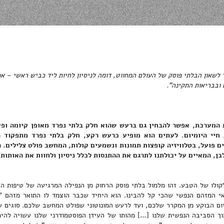
 לשאון הבלתי פוסק של העולם המחווט, דומה לניסיון לחיות ליד כביש ראשי – 
ובבריאות התקינה".
מערכת, אפשר להבחין גם ברעש שהוא חלק בלתי נפרד מאופן קיומה ופעו
חיי היומיום. לעתים הוא מופיע כרעש רקע, חלק בלתי נפרד מתפקוד 
ם פועל, בטלוויזיה קופצות תמונות ונשמעים קולות, המחשב פולט צלילים. 
בן, המאיים על יכולתנו לתרגם את ההתנסות לכלל ניסיון ולחוות את האותות
קולו של הטבע. זהו מלמול בלתי פוסק הרחוק מן הנפילה המרגיעה של טיפות 
אי המזהם הנפשי שהכי קל להבינו. הוא היחיד שכבר הוצמד לו התואר מזהם '
ם הבוקע מן המקרר שלכם, ועד לרעש המונוטוני שפולט המחשב שלכם. סוגים שונ
ך הסביבה הנפשית שלנו […] מהותו של העידן הפוסטמודרני שלנו עשויה להי