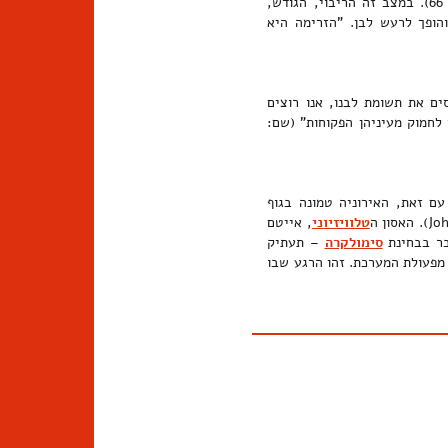
). אי-אפשר לקטוע את "ההפגזה הבלתי פוסקת של האינפורמציה" (דלילו, 1991: 66). במצב זה הריבוי, הגודש,
והופך לרעש לבן. "הזרימה היא
ים את תשומת לבנו, אנו רוצים
 לחמוק מעיניהן הפקוחות" (שם:
עם זאת, האירוניה טמונה בגוף
טלוויזיוני
, אייטם
בר בבחינת
סימולקרה
– תעתיק
 מפעולת המערכת. זהו הרגע שבו