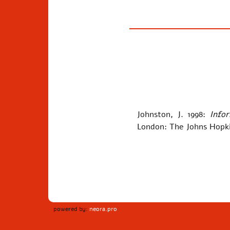
Johnston, J. 1998:
Info
London: The Johns Hopki
powered by:
neora.pro