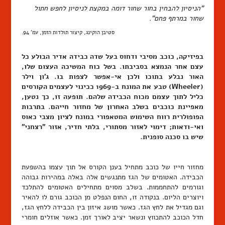
"הניסיון להבחין בחור שחור דומה במקצת לניסיון לחפש חתול
שחור במרתף פחם".
סטיבן הוקינג, קיצור תולדות הזמן, עמ' 94.
בפיזיקה, כוכב מסיבי ודחוס בעל שדה כבידה אדיר הבולע כל
עצם אחר הנמצא בסביבתו. בשל כוח המשיכה העצום שלו,
האור נבלע בתוכו ולכן אי-אפשר לצפות בו. ג'ון וילר
(Wheeler) טבע את המונח ב-1969 ככינוי לעצמים הקורסים
כליל לתוך עצמם מכוח הכבידה שלהם. תופעה זו, כך נטען,
מאפיינת כוכבים בשלב האחרון של מחזור חייהם. בתרבות
הפופולרית רווח השימוש המטאפורי במונח לציון מצבי כאוס
ואי-ודאות; דימוי לאזור מסתורי, בלתי חדיר, אזור "רצחני"
שיש בו סכנה סופנית.
מחזור חייו של כוכב מתחיל בענן הקורס אל תוך עצמו בהשפעת
הכבידה. האטומים של הגז מתנגשים אלה באלה במהירות גבוהה
וגורמים להתחממות. בשלב מסוים מתחילים האטומים להתלכד
ויוצרים הליום. בנקודה זו, החום הנפלט מן הכוכב גורם לו להאיר
וגם מגדיל את לחץ הגז. כאשר מושג איזון בין הכבידה ללחץ הגז,
חדל הכוכב להתכווץ ונשאר יציב לאורך זמן. כאשר אוזלים חומרי