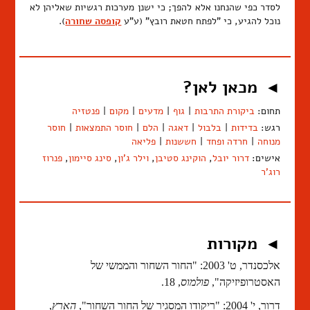
לסדר כפי שהנחנו אלא להפך; כי ישנן מערכות רגשיות שאליהן לא
נוכל להגיע, כי "לפתח חטאת רובץ" (ע"ע
קופסה שחורה
).
מכאן לאן?
◄
תחום:
ביקורת התרבות
|
גוף
|
מדעים
|
מקום
|
פנטזיה
רגש:
בדידות
|
בלבול
|
דאגה
|
הלם
|
חוסר התמצאות
|
חוסר
מנוחה
|
חרדה ופחד
|
חששנות
|
פליאה
אישים:
דרור יובל
,
הוקינג סטיבן
,
וילר ג'ון
,
סינג סיימון
,
פנרוז
רוג'ר
מקורות
◄
אלכסנדר, ט' 2003: "החור השחור והממשי של
האסטרופיזיקה",
פולמוס
, 18.
דרור, י' 2004: "ריקודו המסגיר של החור השחור",
הארץ
,