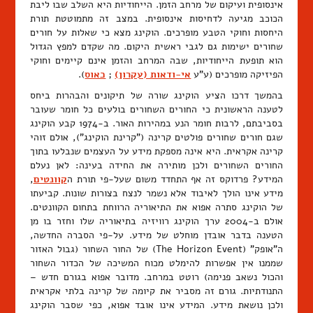
אינסופית ועיקום של מרחב הזמן. הייחודיות היא השלב שבו ליבת
הכוכב מגיעה לדחיסות אינסופית. במצב זה מתמוטטת תורת
היחסות וחוקי הטבע מופרכים. הוקינג מצא כי שאלות על חורים
שחורים ישימות גם לגבי ראשית היקום. מה שקדם למפץ הגדול
הוא תופעת הייחודיות, שבה המרחב והזמן אינם קיימים וחוקי
הפיזיקה מופרכים (ע"ע
אי-ודאות (עקרון)
;
כאוס
).
בהמשך דרכו הציע הוקינג שורה של תיקונים והבהרות ביחס
לטענה הראשונית כי החורים השחורים בולעים כל חומר שעובר
בסביבתם, לרבות חומר הנע במהירות האור. ב-1974 קבע הוקינג
שגם חורים שחורים פולטים קרינה ("קרינת הוקינג"), אולם זוהי
קרינה אקראית. היא אינה מספקת מידע על העצמים שנבלעו בתוך
החורים השחורים ולכן מותירה את החידה בעינה: לאן נעלם
המידע? פרדוקס זה אף התחדד משום שעל-פי תורת ה
קוונטים
,
מידע אינו הולך לאיבוד אלא נשמר לנצח בצורות שונות. קביעתו
של הוקינג סתרה אפוא את התיאוריה הרווחת בתחום הקוונטים.
אולם ב-2004 ערך הוקינג רוויזיה בתיאוריה שלו וחזר בו מן
הטענה בדבר אובדן מוחלט של מידע. על-פי הסברה החדשה,
ה"אופק" (The Horizon Event) של החור השחור (גבול האזור
שממנו אין אפשרות להימלט מכוח המשיכה של הכדור השחור
והכול נשאב פנימה) רוטט במרחב. מדובר אפוא בגורם חדש –
התנודתיות. גורם זה מסביר את קיומה של קרינה בלתי אקראית
ולכן נושאת מידע. המידע אינו אובד אפוא, כפי שסבר הוקינג