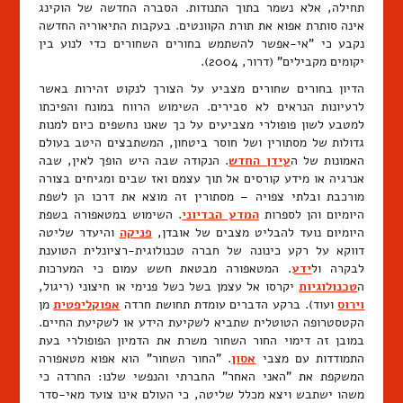
תחילה, אלא נשמר בתוך התנודות. הסברה החדשה של הוקינג
אינה סותרת אפוא את תורת הקוונטים. בעקבות התיאוריה החדשה
נקבע כי "אי-אפשר להשתמש בחורים השחורים כדי לנוע בין
יקומים מקבילים" (דרור, 2004).
הדיון בחורים שחורים מצביע על הצורך לנקוט זהירות באשר
לרעיונות הנראים לא סבירים. השימוש הרווח במונח והפיכתו
למטבע לשון פופולרי מצביעים על כך שאנו נחשפים כיום למנות
גדולות של מסתורין ושל חוסר ביטחון, המשתבצים היטב בעולם
האמונות של ה
עידן החדש
. הנקודה שבה היש הופך לאין, שבה
אנרגיה או מידע קורסים אל תוך עצמם ואז שבים ומגיחים בצורה
מורכבת ובלתי צפויה – מסתורין זה מוצא את דרכו הן לשפת
היומיום והן לספרות
המדע הבדיוני
. השימוש במטאפורה בשפת
היומיום נועד להבליט מצבים של אובדן,
פניקה
והיעדר שליטה
דווקא על רקע כינונה של חברה טכנולוגית-רציונלית הטוענת
לבקרה ול
ידע
. המטאפורה מבטאת חשש עמום כי המערכות
ה
טכנולוגיות
יקרסו אל עצמן בשל כשל פנימי או חיצוני (ריגול,
וירוס
ועוד). ברקע הדברים עומדת תחושת חרדה
אפוקליפטית
מן
הקטסטרופה הטוטלית שתביא לשקיעת הידע או לשקיעת החיים.
במובן זה דימוי החור השחור משרת את הדמיון הפופולרי בעת
התמודדות עם מצבי
אסון
. "החור השחור" הוא אפוא מטאפורה
המשקפת את "האני האחר" החברתי והנפשי שלנו: החרדה כי
משהו ישתבש ויצא מכלל שליטה, כי העולם אינו צועד מאי-סדר