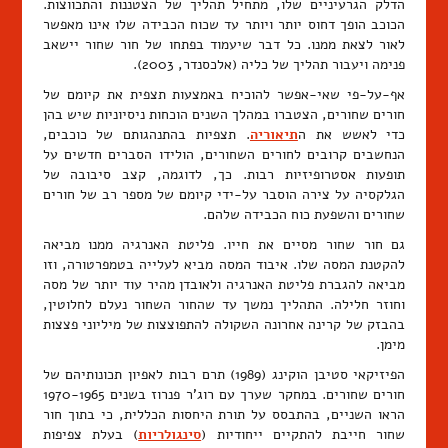
הדלק הגרעיניים שלו, מתחיל תהליך של הצטננות והתכווצות.
הכוכב הופך דחוס יותר ויותר עד שכוח הכבידה שלו אינו מאפשר
לאור לצאת ממנו. כל דבר שיעמוד בפתחו של חור שחור יישאב
פנימה ויעבור תהליך של כליה (אלכסנדר, 2003).
אף-על-פי שאי-אפשר להוכיח באמצעות תצפית את קיומם של
חורים שחורים, הצטברו במהלך השנים הוכחות ניסיוניות שיש בהן
כדי לאשש את ה
תיאוריה
. תצפיות בהתנהגותם של כוכבים,
הנחשבים קרובים לחורים השחורים, הולידו הסברים חדשים על
תופעות אסטרופיזיות רבות. כך, לדוגמה, קצב סיבובה של
הגלקסיה על צירה הוסבר על-ידי קיומם של מספר רב של חורים
שחורים והשפעת כוח הכבידה שלהם.
גם חור שחור מסיים את חייו. פליטת האנרגיה ממנו מביאה
להקטנת המסה שלו. איבוד המסה מביא לעלייה בטמפרטורה, וזו
מביאה להגברת פליטת האנרגיה ולאובדן מהיר עוד יותר של מסה
וחוזר חלילה. התהליך נמשך עד שהחור השחור נעלם לחלוטין,
בהבזק של קרינה אחרונה השקולה להתפוצצות של מיליוני פצצות
מימן.
הפיזיקאי סטיבן הוקינג (1989) תרם רבות לאפיון תכונותיהם של
חורים שחורים. במחקר שערך עם רוג'ר פנרוז בשנים 1970-1965
הראו השניים, בהתבסס על תורת היחסות הכללית, כי בתוך חור
שחור חייבת להתקיים ייחודיות (
סינגולריות
) בעלת צפיפות