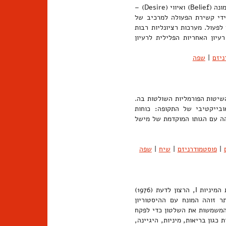
לפעול כך או אחרת, כעת או בעתיד. במקרה כזה יש בהתכוונות מרכיב של אמונה (Belief) ואיווי (Desire) –
-ידי קשירת הפעולה למרכיב של
לפעול. מערכות רציונליות רבות
יון האחריות הפלילית לרעיון
ניזם
|
שפה
יטות הפורמליות השולטות בה.
בייקטיבי של התקופה: כוחות
הה עם הגותו המוקדמת של מישל
|
פוסטמודרניזם
|
שיח
|
שפה
פוליטיקה של ניהול חיים. מונח שטבע הפילוסוף מישל פוקו בספרו תולדות המיניות I, הרצון לדעת (1976)
ז' דה-פראנס בשנים 1979-1978. מאוחר יותר זוהה המונח עם ההיסטוריון
רציונליות המשמשות את השלטון כדי לפקח
כגון בריאות, מיניות, היגיינה,