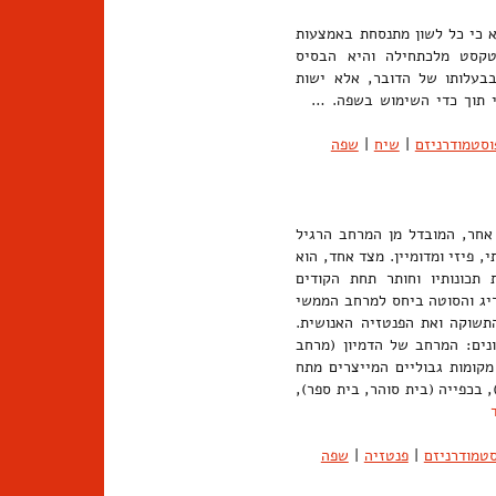
ריבוי; Glossia=לשון). ההנחה היא כי כל לשון מתנסחת באמצעות
טקסט מלכתחילה והיא הבסיס
בבעלותו של הדובר, אלא ישות
גי תוך כדי השימוש בשפה. …
וסטמודרניזם
|
שיח
|
שפה
 פוקו (Foucault). מקום או מרחב אחר, המובדל מן המרחב הרגיל
 פיזי ומדומיין. מצד אחד, הוא
תכונותיו וחותר תחת הקודים
ריג והסוטה ביחס למרחב הממשי
תשוקה ואת הפנטזיה האנושית.
נים: המרחב של הדמיון (מרחב
מקומות גבוליים המייצרים מתח
, בכפייה (בית סוהר, בית ספר),
סטמודרניזם
|
פנטזיה
|
שפה