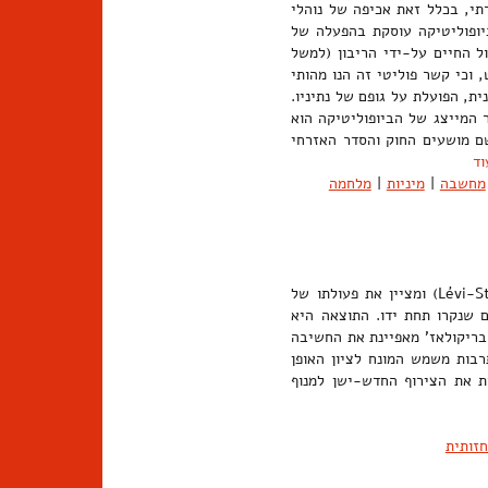
רתי, בכלל זאת אכיפה של נוהלי
ביופוליטיקה עוסקת בהפעלה של
ל החיים על-ידי הריבון (למשל
 וכי קשר פוליטי זה הנו מהותי
ת, הפועלת על גופם של נתיניו.
ר המייצג של הביופוליטיקה הוא
וז, שם מושעים החוק והסדר האזרחי
וד
מחשבה
|
מיניות
|
מלחמה
מונח המזוהה עם החשיבה הסטרוקטורלית של קלוד לוי-שטראוס (Lévi-Strauss) ומציין את פעולתו של
שנקרו תחת ידו. התוצאה היא
בריקולאז' מאפיינת את החשיבה
רבות משמש המונח לציון האופן
ות את הצירוף החדש-ישן למנוף
חזותית