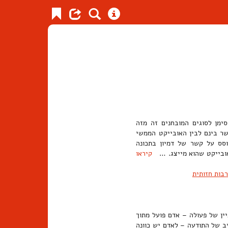
טיקאי סנדרס פירס (Peirce) חילק את הסימן לסוגים המובחנים זה מזה
שר בינם לבין האובייקט הממשי
סס על קשר של דמיון בתכונה
האובייקט שהוא מייצג. …
קיראו
בות חזותית
ין של פעולה – אדם פועל מתוך
יב של התודעה – לאדם יש כוונה