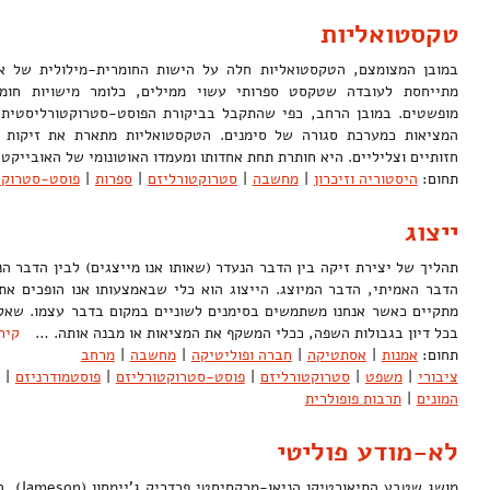
טקסטואליות
במובן המצומצם, הטקסטואליות חלה על הישות החומרית-מילולית של או
מתייחסת לעובדה שטקסט ספרותי עשוי ממילים, כלומר מישויות חומר
מופשטים. במובן הרחב, כפי שהתקבל בביקורת הפוסט-סטרוקטורליסטית,
המציאות כמערכת סגורה של סימנים. הטקסטואליות מתארת את זיקות הג
חזותיים וצליליים. היא חותרת תחת אחדותו ומעמדו האוטונומי של האוביי
תחום:
היסטוריה וזיכרון
|
מחשבה
|
סטרוקטורליזם
|
ספרות
|
פוסט-סטרוקט
ייצוג
תהליך של יצירת זיקה בין הדבר הנעדר (שאותו אנו מייצגים) לבין הדבר הנ
הדבר האמיתי, הדבר המיוצג. הייצוג הוא כלי שבאמצעותו אנו הופכים את ר
מתקיים כאשר אנחנו משתמשים בסימנים לשוניים במקום בדבר עצמו. שאלת
בכל דיון בגבולות השפה, ככלי המשקף את המציאות או מבנה אותה. …
קיר
תחום:
אמנות
|
אסתטיקה
|
חברה ופוליטיקה
|
מחשבה
|
מרחב
ציבורי
|
משפט
|
סטרוקטורליזם
|
פוסט-סטרוקטורליזם
|
פוסטמודרניזם
|
המונים
|
תרבות פופולרית
לא-מודע פוליטי
מושג שטבע