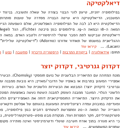
דיאלקטיקה
בפילוסופיה יוונית, טיעון לוגי הבנוי בצורה של שאלה ותשובה. בניגוד 
המשכנע, הדיאלקטיקה היא שיטה הבנויה מסדרה של טענות סותרות
הדיאלקטית היא לב לבה של הפילוסופיה האפלטונית, אולם השפעתה הגיעה
ההגליאנית במשנתו של תאודור אדורנו (dorno
(Lacan). …
קיראו עוד
תחום:
אידאולוגיה
|
ביקורת התרבות
|
היסטוריה וזיכרון
|
מחשבה
|
נפש
|
ס
דקדוק גנרטיבי, דקדוק יוצר
מונח המזוהה עם התיאו
אמפירי המעוגן בתרבות או באופיו של הדובר/מאזין; היא נובעת ממבנה עו
גנרטיבי (דקדוק יוצר) המבטא את הכשירות הלשונית של האדם. כשירות ז
הלשוני הגלוי. המעבר ממבנה העומק למבנה השטח נעשה באמצעות הפונק
את הדקדוק היוצר. התיאוריה החומסיקיאנית דוחה את האמפיריציזם הלוגי
ומעדיפה במובהק עמדה רציונליסטית המעוגנת בהגותם של אפלטון ודקארט
השנייה של המאה ה-20 ומתפרשת לשטחים רחבים כגון פילוסופ
סטרוקטורליזם, חקר הספרות ועוד. מנקודת מבט פוסט-סטרוקטורליסטית, 
כי היא סגורה בתוך אורח חשיבה טוטלי ודטרמיניסטי ואינה מותירה מקום 
שחווים המשתמשים. …
קיראו עוד