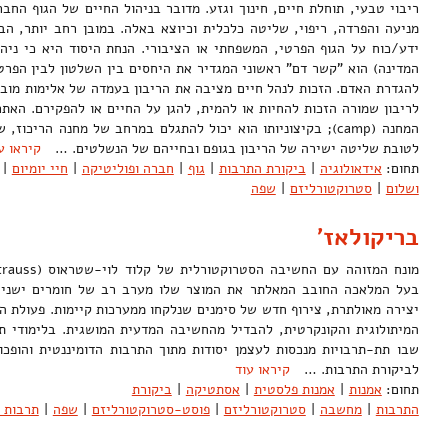
ריבוי טבעי, תוחלת חיים, חינוך וגזע. מדובר בניהול החיים של הגוף החב
מניעה והפרדה, ריפוי, שליטה כלכלית וכיוצא באלה. במובן רחב יותר, ה
ידע/כוח על הגוף הפרטי, המשפחתי או הציבורי. הנחת היסוד היא כי ניהו
המדינה) הוא "קשר דם" ראשוני המגדיר את היחסים בין השלטון לבין הפרט,
להגדרת האדם. הזכות לנהל חיים מציבה את הריבון בעמדה של אלימות מובני
לריבון שמורה הזכות להחיות או להמית, להגן על החיים או להפקירם. האת
המחנה (camp); בקיצוניותו הוא יכול להתגלם במרחב של מחנה הריכ
לטובת שליטה ישירה של הריבון בגופם ובחייהם של הנשלטים. …
קיראו ע
תחום:
אידאולוגיה
|
ביקורת התרבות
|
גוף
|
חברה ופוליטיקה
|
חיי יומיום
|
ושלום
|
סטרוקטורליזם
|
שפה
בריקולאז'
בעל המלאכה החובב המאלתר את המוצר שלו מערב רב של חומרים ישנים 
יצירה מאולתרת, צירוף חדש של סימנים שנלקחו ממערכות קיימות. פעולת ה
המיתולוגית והקונקרטית, להבדיל מהחשיבה המדעית המושגית. בלימודי ת
שבו תת-תרבויות מנכסות לעצמן יסודות מתוך התרבות הדומיננטית והופכ
לביקורת התרבות. …
קיראו עוד
תחום:
אמנות
|
אמנות פלסטית
|
אסתטיקה
|
ביקורת
התרבות
|
מחשבה
|
סטרוקטורליזם
|
פוסט-סטרוקטורליזם
|
שפה
|
תרבות 