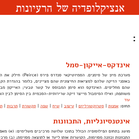
:
אינדקס-אייקון-סמל
מערכת מיון של סימנים. הסמיו
באופני הזיקה שלהם למציאות החיצונית שהם מציינים, כלומר בהגדרת הק
שהם מחליפים. האינדקס הוא סימן המבוסס על קשר טבעי; האייקון מבו
משותפת; ואילו הסימבול מייצר זיקה שרירותית-הסכמית בין הסימן לבין 
עוד
תחום:
אמנות
|
סטרוקטורליזם
|
עיצוב
|
שיח
|
שפה
|
תקשורת
|
תרבות
|
תר
אינטנסיונליות, התכוונות
מושג בתחום הפילוסופיה הכולל בתוכו שלושה מרכיבים משלימים: (א) מאפי
התכוונות וכוונה מסוימות, הקושרות אותו ליעד או לתוצאה מסוימת; (ב) מרכ