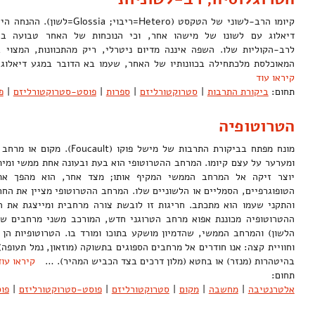
קיומו הרב-לשוני של הטקסט (Hetero=
דיאלוג עם לשונו של מישהו אחר, וכי הנוכחות של האחר טבועה ב
לרב-הקוליות שלו. השפה איננה מדיום ניטרלי, ריק מהתכוונות, המצוי 
המאוכלסת מלכתחילה בכוונותיו של האחר, שעמו בא הדובר במגע דיאלו
קיראו עוד
תחום:
ביקורת התרבות
|
סטרוקטורליזם
|
ספרות
|
פוסט-סטרוקטורליזם
|
פ
הטרוטופיה
מונח מפתח בביקורת התרבות של מישל
ומערער על עצם קיומו. המרחב ההטרוטופי הוא בעת ובעונה אחת ממשי ומיתי,
יוצר זיקה אל המרחב הממשי המקיף אותו; מצד אחר, הוא מהפך את 
הטופוגרפיים, הסמליים או הלשוניים שלו. המרחב ההטרוטופי מציין את הח
והתקני שעמו הוא מתכתב. חריגות זו לובשת צורה מרחבית ומייצגת את ה
ההטרוטופיה מכוננת אפוא מרחב הטרוגני חדש, המורכב משני מרחבים שו
הלשון) והמרחב הממשי, שהדמיון מושקע בתוכו ומורד בו. הטרוטופיות הן 
וחוויית קצה: אנו חודרים אל מרחבים הספוגים בתשוקה (מוזאון, נמל תעופה)
בהיטהרות (מנזר) או בחטא (מלון דרכים בצד הכביש המהיר). …
קיראו עוד
תחום:
אלטרנטיבה
|
מחשבה
|
מקום
|
סטרוקטורליזם
|
פוסט-סטרוקטורליזם
|
פו