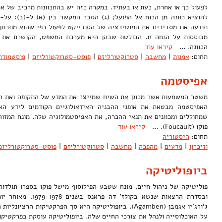
להוציא כוונה מן הכוח אל הפועל; (ג) הסבר המקשר בין (א) ל-(ב): על
תודעה אנו מסבירים את המוטיבציה של הסובייקט לפעול כפי שהוא מתכוון 
מבוססות על הנחה זו. הבולטת שבהן היא מערכת המשפט, הקושרת את רע
הכוונה. …
קיראו עוד
תחום:
אמנות
|
מחשבה
|
סטרוקטורליזם
|
פוסט-סטרוקטורליזם
|
פוסטמודר
אפיסטמה
משטר המשמעות אשר מכונן את השיח שמייצר את המדע של התקופה ואת הש
האפיסטמה מבטאת את אופני ההבניה האידאולוגיים הקודמים לידע האו
שמחוללים ומכוונים את תנאי ההכרה, את האפיסטמולוגיה שלה. מונח המזו
פוקו (Foucault). …
קיראו עוד
תחום:
היסטוריה
וזיכרון
|
מדעים
|
מהפכה
|
מחשבה
|
סטרוקטורליזם
|
פוסט-סטרוקטורליזם
ביופוליטיקה
ובסדרת הרצאות שנשא בקול
ג'ורג'יו אגמבן (Agamben). ביופוליטיקה היא סך הפרקטיקות ה
על האוכלוסייה ולנהל את צורכי החיים שלה. ביופוליטיקה עוסקת בפרקטיקות 