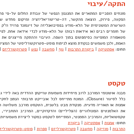
התקה/עיבוי
מונחים הופכיים המתארים את המנגנון הנפשי של עבודת החלום על-פי פרו
הפקעה, פירוק, הוצאה מהקשר, דה-טריטוריאליזציה ומיקום מחדש ש
השרשרת המטונימית של הלא-מודע בפסיכואנליזה של זיגמונד פרויד וז'ק לאק
של חומרים רבים (או אידאות רבות) של הלא-מודע לכדי אידאה אחת. לפי
מטאפורה המופיעה כסימפטום בתוך השפה. העיבוי וההתקה מייצגים את 
האמת, ולכן משמשים כנקודת מוצא לניתוח פוסט-סטרוקטורליסטי של המצ
תחום:
אסתטיקה
|
ביקורת התרבות
|
גוף
|
מחשבה
|
נפש
|
סטרוקטורליזם
|
טקסט
מבנה אוטונומי המורכב לרוב מיחידות משמעות שזיקתן ההדדית באה לידי ג
כלל לסיגור (Closure). המונח מתייחס לכל אובייקט תרבותי הנתו
אמנות או תאוריה מדעית. מנקודת מבט בלשנית, הטקסט מורכב משלושה רב
את האלמנטים הפונולוגיים (הצליליים) והדקדוקיים, המרכיב התחבירי, 
טקסטואליות, והמרכיב הסמנטי, המתייחס לטקסט כמקור ליצירת משמעויו
תחום:
אמנות
|
אסתטיקה
|
ביקורת
התרבות
|
מוזיקה
|
מחשבה
|
סטרוקטורליזם
|
ספרות
|
פוסט-סטרוקטורליז