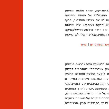
לרטוריקה, שהיא אמנות הטיעון
 המובילות אל האמת. השיטה
 לשיאה בעידן המודרני, בסוף
המאה ה-18 ובמאה ה-19. פילוסופים כגון פיכטה (Fichte), הגל (Hegel) ומרקס (Marx) יצרו שיטות
דיאלקטיות שביקשו לתת הסבר טוטלי להיסטוריה ולטבע האדם. במאה ה-20 חזרה ובלטה הדיאלקטיקה
A) ("דיאלקטיקה שלילית") ובפסיכואנליזה של ז'ק לאקאן
טרוקטורליזם
|
שיח
ריה הבלשנית של נועם חומסקי (Chomsky). הכשירות הלשונית אינה נרכשת בניסיון
מק אוניברסלי: מאגר של דקדוק
ו בוקעת החוצה ומתגלה במופע
ציה הטרנספורמטיבית המייחדת
 ואת הביהביוריזם הפסיכולוגי
. השפעתה ניכרת לאורך המחצית
יה, פסיכולוגיה, מדעים קוגניטיביים,
נמתחת ביקורת על השיטה בטענה
לדיון בהבדלים הבין-תרבותיים