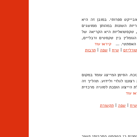
בייקט ספרותי. במובן זה היא
יות השונות במהותן ממושגים
 טקסטואליות היא הקריאה של
ומלין בין טקסטים ורבליים,
קט האסתטי. …
קיראו עוד
ורליזם
|
שיח
|
שפה
|
תרבות
וכח. הסימן המייצג עומד במקום
צוננו לגלוי ולידוע. תהליך זה
 הייצוג הופכת לסוגיה מרכזית
או עוד
שיח
|
שפה
|
תקשורת
 התיאורטיקן הניאו-מרקסיסטי פרדריק ג'יימסון (Jameson), המניח כי הטקסט התרבותי קשור