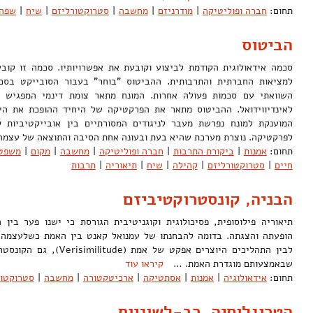
תחום:
חברה ופוליטיקה
|
מודרניזם
|
מחשבה
|
סטרוקטורליזם
|
שיח
|
שפה
הביטוס
סכמה אידאולוגית הקודמת לביצוע וקובעת את אפשרויותיו. סכמה זו קוב
למציאות החברתית והתרבותית. ההביטוס "בוחר" בעבור הסובייקט בסכ
השוואתי עם סכמות פעולה אחרות. המונח מתאר צומת דינמי המפגיש ב
לאינדיווידואל. ההביטוס מתאר את הפרקטיקה של היחיד ההופכת את הי
המוענקת למונח נפרשת מעבר לניגודים המסורתיים בין אובייקטיביות לס
לפרקטיקה. נוצרת מערכת שהיא בעת ובעונה אחת הסיבה והתוצאה של עצ
תחום:
אמנות
|
ביקורת התרבות
|
חברה ופוליטיקה
|
מחשבה
|
מקום
|
משפט
חיים
|
סטרוקטורליזם
|
קהילה
|
שיח
|
תיאוריה
|
תרבות
הבניה, קונסטרוקטיביזם
תיאוריה פילוסופית, פסיכולוגית וקוגניטיבית הגורסת כי ישנו פער בין 
הופעתה והצגתה. בדומה להבחנתו של עמנואל קאנט בין האמת כשלעצמה 
לבין התהליכים היוצרים אפקט ש
שבאמצעותם מוגדרת האמת. …
קיראו עוד
תחום:
אידאולוגיה
|
אמנות
|
אסתטיקה
|
ארכיטקטורה
|
מחשבה
|
סטרוקטור
הטרוגלוסיה, רב-לשוניות