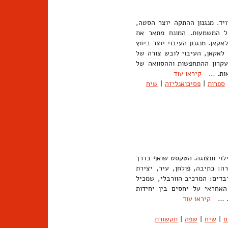
יד. מנגנון ההתקה יוצר הסטה,
ל המשמעות. המונח מתאר את
אן. מנגנון העיבוי יוצר כיווץ
 לאקאן, העיבוי לובש צורה של
עקרון ההתחפשות וההסוואה של
יאות. …
קיראו עוד
ספרות
|
פסיכואנליזה
|
שיח
ילוי ותצוגה. הטקסט שואף בדרך
ן לחקירה: כתיבה, פולחן, עיר, יצירת
דים: המרכיב הוורבלי, שמכיל
האחראי על יחסים בין יחידות
ת. …
קיראו עוד
ם
|
שיח
|
שפה
|
תקשורת