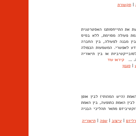
|
תקשורת
עת את התייחסותנו האסטרטגית
מת פעולה מסוימת, ללא בסיס
ין מבנה לפעולה, בין החברה
דע לאפשרי. המשמעות הכפולה
ובייקטיביות או בין תיאוריה
מה. …
קיראו עוד
|
סגנון
האמת (היש המהותי) לבין אופן
לבין האמת כתופעה, בין האמת
ל אמת (Verisimilitude), גם הקונסטרוקטיביזם מתאר תהליכי הבניה
ליזם
|
עיצוב
|
שפה
|
תיאוריה