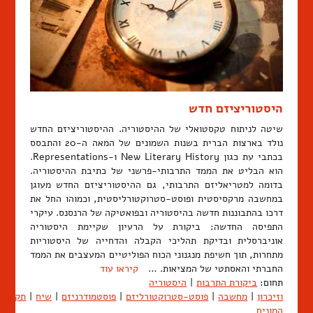
היסטוריציזם חדש
שיטה לניתוח טקסטואלי של ההיסטוריה. ההיסטוריציזם החדש
נולד בארצות הברית בשנות השמונים של המאה ה-20 והתבסס
בכתבי עת כגון New Literary History ו-Representations.
הוא הבליט את הממד התרבותי-פרשני של כתיבת ההיסטוריה.
בדומה למטריאליזם התרבותי, גם ההיסטוריציזם החדש מעוגן
במחשבה מרקסיסטית ופוסט-סטרוקטורליסטית, וכמוהו החל את
דרכו בהתבוננות חדשה בהיסטוריה ובפואטיקה של הרנסנס. עיקרי
התפיסה החדשה: ביקורת על הרעיון שקיימת היסטוריה
אוניברסלית ובדיקת תהליכי הקבלה והדחייה של היסטוריות
מתחרות, תוך חשיפת מנגנוני הכוח הפוליטיים המעצבים את הממד
החברתי והאסתטי של המציאות. …
קיראו עוד
תחום:
ביקורת התרבות
|
היסטוריה
וזיכרון
|
מחשבה
|
פוסט-סטרוקטורליזם
|
פוסטמודרניזם
|
שיח
|
תקשור
המונים