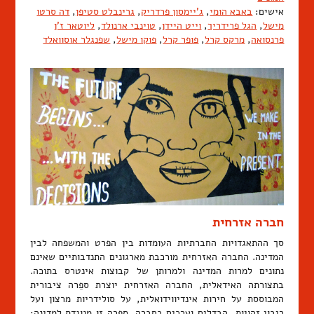
אישים:
באבא הומי
,
ג'יימסון פרדריק
,
גרינבלט סטיפן
,
דה סרטו
מישל
,
הגל פרידריך
,
וייט היידן
,
טוינבי ארנולד
,
ליוטאר ז'ן
פרנסואה
,
מרקס קרל
,
פופר קרל
,
פוקו מישל
,
שפנגלר אוסוואלד
חברה אזרחית
סך ההתאגדויות החברתיות העומדות בין הפרט והמשפחה לבין
המדינה. החברה האזרחית מורכבת מארגונים התנדבותיים שאינם
נתונים למרות המדינה ולמרותן של קבוצות אינטרס בתוכה.
בתצורתה האידאלית, החברה האזרחית יוצרת ספֵרה ציבורית
המבוססת על חירות אינדיווידואלית, על סולידריות מרצון ועל
ריבוי זהויות, הבדלים וערכים בחברה. ספרה זו מנוגדת למדינה: