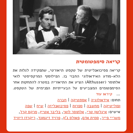
קריאה סימפטומטית
קריאה פסיכואנליטית של טקסט תיאורטי, שתפקידה לגלות את
הלא-מודע האידאולוגי החבוי בו. הפילוסוף המרקסיסטי לואי
אלתוסר (Althusser) הציע את התיאוריה במטרה להתחקות אחר
הסימפטומים המצביעים על הבעייתיות הפנימית של הטקסט.
…
קיראו עוד
תחום:
אידאולוגיה
|
אסתטיקה
|
חברה
ופוליטיקה
|
מחשבה
|
ספרות
|
פסיכואנליזה
|
שיח
|
שפה
אישים:
איגלטון טרי
,
אלתוסר לואי
,
בליבר אטיין
,
מרקס קרל
,
משריי פייר
,
סמית אדם
,
פאולס ג'ון
,
פרויד זיגמונד
,
ריקרדו דיוויד