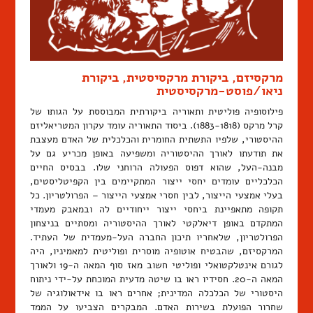
מרקסיזם, ביקורת מרקסיסטית, ביקורת
ניאו/פוסט-מרקסיסטית
פילוסופיה פוליטית ותאוריה ביקורתית המבוססת על הגותו של
קרל מרקס (1883-1818). ביסוד התאוריה עומד עקרון המטריאליזם
ההיסטורי, שלפיו התשתית החומרית והכלכלית של האדם מעצבת
את תודעתו לאורך ההיסטוריה ומשפיעה באופן מכריע גם על
מבנה-העל, שהוא דפוס הפעולה הרוחני שלו. בבסיס החיים
הכלכליים עומדים יחסי ייצור המתקיימים בין הקפיטליסטים,
בעלי אמצעי הייצור, לבין חסרי אמצעי הייצור – הפרולטריון. כל
תקופה מתאפיינת ביחסי ייצור ייחודיים לה ובמאבק מעמדי
המתקדם באופן דיאלקטי לאורך ההיסטוריה ומסתיים בניצחון
הפרולטריון, שלאחריו תיכון החברה העל-מעמדית של העתיד.
המרקסיזם, שהבטיח אוטופיה מוסרית ופוליטית למאמיניו, היה
לגורם אינטלקטואלי ופוליטי חשוב מאז סוף המאה ה-19 ולאורך
המאה ה-20. חסידיו ראו בו שיטה מדעית המוכחת על-ידי ניתוח
היסטורי של הכלכלה המדינית; אחרים ראו בו אידאולוגיה של
שחרור הפועלת בשירות האדם. המבקרים הצביעו על הממד