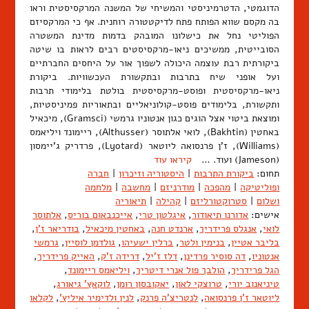
הדוגמטי, הדטרמיניסטי והמשיחי של המשנה המרקסיסטית וראו
בה מקסם שווא הפותח פתח לדיקטטורה רוחנית. אף כי המרקסיזם
הפוליטי נחל את כישלונו המובהק בדמות מדינת המשטרה
הסובייטית, ממשיכים ניאו-מרקסיסטים רבים לראות בו שיטה
ביקורתית רבת עוצמה היכולה לשפוך אור על היחסים החברתיים
ועל אופני שיח בתרבות ובתקשורת העכשוויות. ביקורת
ניאו-מרקסיסטית ופוסט-מרקסיסטית בולטת בלימודי תרבות
ותקשורת, בלימודים פוסט-קולוניאליים ובתאוריות פמיניסטיות,
ומוצאת ביטוי אצל הוגים כגון אנטוניו גרמשי (Gramsci), מיכאיל
באחטין (Bakhtin), לואי אלתוסר (Althusser), ריימונד ויליאמס
(Williams), ז'ן פרנסואה ליוטאר (Lyotard), פרדריק ג'יימסון
(Jameson) ועוד. …
קיראו עוד
תחום:
ביקורת התרבות
|
היסטוריה וזיכרון
|
חברה
ופוליטיקה
|
מהפכה
|
מודרניזם
|
מחשבה
|
מלחמה
ושלום
|
סטרוקטורליזם
|
קהילה
|
תיאוריה
אישים:
אדורנו תיאודור
,
איגלטון טרי
,
אייכנבאום בוריס
,
אלתוסר
לואי
,
אנגלס פרידריך
,
ארנדט חנה
,
באחטין מיכאיל
,
בודריאר ז'ן
,
בליבר אטיין
,
בנימין ולטר
,
ברלין ישעיהו
,
גולדמן לוסיין
,
גרמשי
אנטוניו
,
דה סוסיר פרדינן
,
דלז ז'יל
,
דרידה ז'ק
,
האייק פרידריך
,
הגל פרידריך
,
הולבך פול אנרי דיטריך
,
ויליאמס ריימונד
,
טיניאנוב יורי
,
טרוצקי לאון
,
יאקובסון רומן
,
לוקאץ' גיאורג
,
ליוטאר ז'ן פרנסואה
,
לנטריצ'ה פרנק
,
לנין ולדימיר איליץ'
,
לקלאו