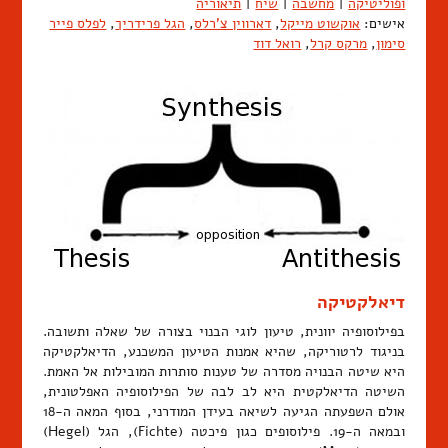
ופוליטיקה
|
מחשבה
|
שיח
|
תיאוריה
אישים:
אוקשוט מייקל
,
דארווין צ'רלס
,
הגל פרידריך
,
לפלס פייר
סימון
,
מרקס קרל
,
רואל דוד
דיאלקטיקה
בפילוסופיה יוונית, טיעון לוגי הבנוי בצורה של שאלה ותשובה.
בניגוד לרטוריקה, שהיא אמנות הטיעון המשכנע, הדיאלקטיקה
היא שיטה הבנויה מסדרה של טענות סותרות המובילות אל האמת.
השיטה הדיאלקטית היא לב לבה של הפילוסופיה האפלטונית,
אולם השפעתה הגיעה לשיאה בעידן המודרני, בסוף המאה ה-18
ובמאה ה-19. פילוסופים כגון פיכטה (Fichte), הגל (Hegel)