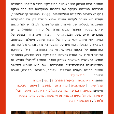
תחושת זרות ומרחק נפשי שחווה הסובייקט כלפי סביבתו. תיאוריה
חברתית המזוהה בעיקר עם כתיבתו המוקדמת של קרל מרקס
(בקובץ כתבים כלכליים ופילוסופיים, 1844). במשטר קפיטליסטי,
האדם חש מנוכר לעצמו משום שהוא משרת רק את הפונקציה
האינסטרומנטלית של הייצור. הפועל מנוכר למוצר שייצר משום
שאינו בעליו. המוצר לובש צורה של סחורה ומתחיל בחיים
מנוכרים וזרים משל עצמו. תהליך העבודה אינו נחווה כאקט של
הנאה ויצירתיות, אלא כהליך של אובדן וניתוק מעולם המציאות.
רק ביטול הבעלות הפרטית על אמצעי הייצור, וכן ביטול השיטה
המבוססת על הקסם הפטישיסטי של הסחורה, יובילו למחיקת
הניכור וישיבו את האדם למעמדו כסובייקט בעל תודעה, המתחבר
מחדש למציאות האנושית שנותק ממנה. המושג "ניכור" מופיע גם
בסוציולוגיה ובפסיכולוגיה החברתית, שם הוא משמש לתיאור
חוויית החיים בעולם האורבני: עבודה, מגורים, סביבה, סטרס
וכדומה. …
קיראו עוד
תחום:
אידאולוגיה
|
ביקורת התרבות
|
גוף
|
חברה
ופוליטיקה
|
טכנולוגיה
|
מודרניזם
|
מחשבה
|
מקום
|
סביבה
אישים:
בלאונר רוברט
,
דבור גי
,
הגל פרידריך
,
ובר מקס
,
יובל
ירמיהו
,
לוקאץ' גיאורג
,
מזארוס אישטוון
,
מרקס קרל
,
צ'פלין
צ'ארלי
,
רוטנשטרייך נתן