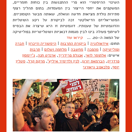
השינוי ההיסטורי הוא פרי ההתנגשות בין כוחות חומריים,
המשקפים את יחסי הייצור בין המעמדות. בתום תהליך רצוף
סתירות נולדת מציאות חדשה וגואלת, שאותה מבשר הקומוניזם.
המטריאליזם הדיאלקטי זכה לביקורת על רקע הטוטליות
והדוגמטיות של טענותיו. דוגמטיות זו היא שיצרה את הבסיס
לשיתוף פעולה בינו לבין מגמות דכאניות וטוטליטריות בפוליטיקה
של המאה ה-20. …
קיראו עוד
תחום:
אידאולוגיה
|
ביקורת התרבות
|
היסטוריה וזיכרון
|
חברה
ופוליטיקה
|
מהפכה
|
מחשבה
|
מלחמה ושלום
|
תרבות
אישים:
אלתוסר לואי
,
אנגלס פרידריך
,
ארנדט חנה
,
ג'יימסון
פרדריק
,
הברמאס יורגן
,
לנין ולדימיר איליץ'
,
מרקס קרל
,
סטלין
יוסף
,
פלכאנוב גיאורגי