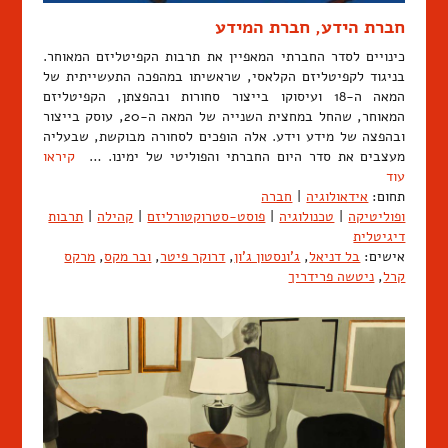
חברת הידע, חברת המידע
כינויים לסדר החברתי המאפיין את תרבות הקפיטליזם המאוחר.
בניגוד לקפיטליזם הקלאסי, שראשיתו במהפכה התעשייתית של
המאה ה-18 ועיסוקו בייצור סחורות ובהפצתן, הקפיטליזם
המאוחר, שהחל במחצית השנייה של המאה ה-20, עוסק בייצור
ובהפצה של מידע וידע. אלה הופכים לסחורה מבוקשת, שבעליה
מעצבים את סדר היום החברתי והפוליטי של ימינו. …
קיראו
עוד
תחום:
אידאולוגיה
|
חברה
ופוליטיקה
|
טכנולוגיה
|
פוסט-סטרוקטורליזם
|
קהילה
|
תרבות
דיגיטלית
אישים:
בל דניאל
,
ג'ונסטון ג'ון
,
דרוקר פיטר
,
ובר מקס
,
מרקס
קרל
,
ניטשה פרידריך