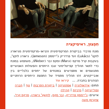
חִפְצוּן, ראיפיקציה
מונח מרכזי בביקורת המרקסיסטית והניאו-מרקסיסטית מגיאורג
לוקץ' (Lukács) ועד פרדריק ג'יימסון (Jameson). גיאורג לוקץ',
בעקבות קרל מרקס (Marx) ומקס ובר (Weber), משתמש במונח
כדי לתאר תהליך קפיטליסטי שבו היחסים והפעולות האנושיים
מתגשמים או מתפרשים במונחים של יחסים כלכליים בין
אובייקטים. זהו תהליך מתמיד של החפצת היחסים הרוחניים
הנוהגים בחברה. …
קיראו עוד
תחום:
אידאולוגיה
|
אסתטיקה
|
ביקורת התרבות
|
גוף
|
חברה
ופוליטיקה
|
מיניות
|
קהילה
אישים:
ג'יימסון פרדריק
,
ובר מקס
,
לוקאץ' גיאורג
,
מרקס קרל
,
צוקרמן משה