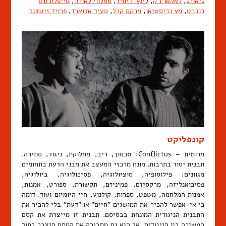
גיאורג
,
לאקאן ז'ק
,
לינץ' דיוויד
,
מאלווי לאורה
,
מייפלת'ורפ
רוברט
,
מץ כריסטיאן
,
מרקס קרל
,
סעיד אדוארד
,
פרויד זיגמונד
קונפליקט
מרומית – Conflictus: סכסוך, ריב, מחלוקת, ניגוד, סתירה.
תבנית יסוד בתרבות. מונח מרכזי המעצב את מבני הדעת בתחומים
מגוונים: פילוסופיה, סוציולוגיה, פסיכולוגיה, ביולוגיה,
פסיכואנליזה, מרקסיזם, פמיניזם, תקשורת, ספורט, אמנות,
אמנות המלחמה, משפט, ספרות, קולנוע, חיי היומיום ועוד. דומה
כי אי-אפשר להכיר את המושגים "חיים" או "דעת" בלי להכיר את
התבנית הניגודית המונחת בבסיסם. תבנית זו מייצרת את קסם
המשיכה בין הניגודים, אך היא גם מסבירה את המתח הנצבר בתוך