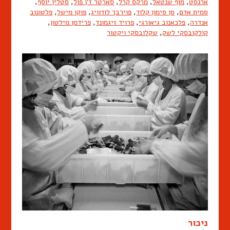
ארנסט
,
מוף שנטאל
,
מרקס קרל
,
סארטר ז'ן פול
,
סטלין יוסף
,
סמית אדם
,
סן סימון קלוד
,
פוירבך לודוויג
,
פוקו מישל
,
פלטונוב
אנדרה
,
פלכאנוב גיאורגי
,
פרויד זיגמונד
,
פרידמן מילטון
,
קולקובסקי לשק
,
שקלובסקי ויקטור
ניכור