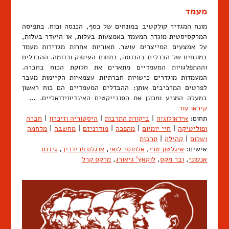
מעמד
מונח המגדיר קולקטיב במונחים של כסף, הכנסה וכוח. בתפיסה
המרקסיסטית מוגדר המעמד באמצעות בעלות, או היעדר בעלות,
על אמצעים המייצרים עושר. תאוריות אחרות מגדירות מעמד
במונחים של הבדלים בהכנסה, בתחום העיסוק וכדומה. ההבדלים
וההתפלגויות המעמדיים מתארים את חלוקת הכוח בחברה.
המעמדות מוגדרים כישויות חברתיות עצמאיות הקיימות מעבר
לפרטים המרכיבים אותן: ההבדלים המעמדיים הם כוח ראשון
במעלה המניע ומכונן את הסובייקטים האינדיווידואליים. …
קיראו עוד
תחום:
אידאולוגיה
|
ביקורת התרבות
|
היסטוריה וזיכרון
|
חברה
ופוליטיקה
|
חיי יומיום
|
מהפכה
|
מודרניזם
|
מחשבה
|
מלחמה
ושלום
|
קהילה
|
תרבות
אישים:
איגלטון טרי
,
אלתוסר לואי
,
אנגלס פרידריך
,
גידנס
אנטוני
,
ובר מקס
,
לוקאץ' גיאורג
,
מרקס קרל