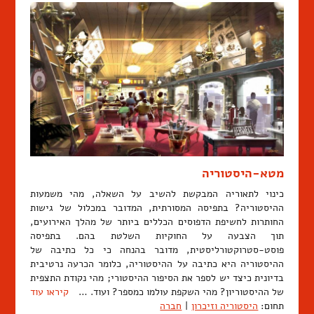
מטא-היסטוריה
כינוי לתאוריה המבקשת להשיב על השאלה, מהי משמעות
ההיסטוריה? בתפיסה המסורתית, המדובר במכלול של גישות
החותרות לחשיפת הדפוסים הכללים ביותר של מהלך האירועים,
תוך הצבעה על החוקיות השלטת בהם. בתפיסה
פוסט-סטרוקטורליסטית, מדובר בהנחה כי כל כתיבה של
ההיסטוריה היא כתיבה על ההיסטוריה, כלומר הכרעה נרטיבית
בדיונית כיצד יש לספר את הסיפור ההיסטורי; מהי נקודת התצפית
של ההיסטוריון? מהי השקפת עולמו כמספר? ועוד. …
קיראו עוד
תחום:
היסטוריה וזיכרון
|
חברה