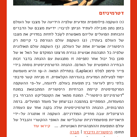
דטרמיניזם
(1) השקפה פילוסופית ומדעית שלפיה הידיעה על מצבו של העולם
בזמן נתון מובילה לעתיד הניתן לניבוי: ידיעת מצבם של הדברים
והכוחות הפועלים עליהם מאפשרת לשֵׂכל לחזות במדויק את מצבו
של העולם בעתיד; (2) השקפת עולם הגורסת כי קיימת רק
היסטוריה אפשרית אחת של העולם; (3) השקפת עולם תאולוגית
שלפיה כל התנהגות אנושית נגזרת מרצונו המוקדם של האל או של
סוכן כול יכול אחר (תפיסה זו מתנגשת עם ההנחה בדבר זכות
הבחירה החופשית של האדם). ההנחה הדטרמיניסטית נוסחה בידי
פייר סימון לפלס (Laplace) בתחילת המאה ה-19 והיא משמשת
יסוד לפעילות המדעית בהגדרתה הקלאסית. זו מניחה קשר סיבתי
בלתי ניתן לערעור בין תופעות בעולם. לדוגמה, על-פי ההשקפה
המרקסיסטית קיימת הכרחיות היסטורית המתבטאת במונח
"דטרמיניזם היסטורי". המונח מתאר את הקונפליקט ההכרחי בין
המעמדות, המסתיים במהפכה ובניצחון של מעמד הפועלים. ברמה
התרבותית, ההנחה הדטרמיניסטית עולה בקנה אחד עם העמדה
הרציונלית שבה מחזיק המודרניזם. השקפה זו אותגרה על-ידי
תיאוריות פוסטמודרניות שהבליטו את האופי ההקשרי והנבדל של
עולם התופעות וההתנהגויות האנושיות. …
קיראו עוד
תחום:
היסטוריה וזיכרון
|
חברה