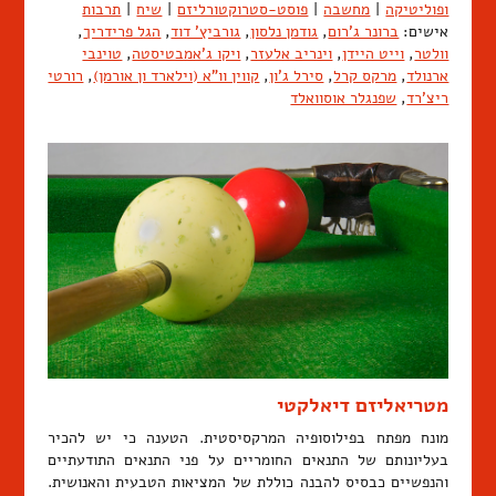
ופוליטיקה
|
מחשבה
|
פוסט-סטרוקטורליזם
|
שיח
|
תרבות
אישים:
ברונר ג'רום
,
גודמן נלסון
,
גורביץ' דוד
,
הגל פרידריך
,
וולטר
,
וייט היידן
,
וינריב אלעזר
,
ויקו ג'אמבטיסטה
,
טוינבי
ארנולד
,
מרקס קרל
,
סירל ג'ון
,
קווין וו"א (וילארד ון אורמן)
,
רורטי
ריצ'רד
,
שפנגלר אוסוואלד
מטריאליזם דיאלקטי
מונח מפתח בפילוסופיה המרקסיסטית. הטענה כי יש להכיר
בעליונותם של התנאים החומריים על פני התנאים התודעתיים
והנפשיים כבסיס להבנה כוללת של המציאות הטבעית והאנושית.