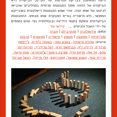
גישה המעוגנת בבדיקת הנורמות של הקיים; הביקורת היא
הביקורת של ההווה מתוך התבוננות פנימית בתהליכים שהביאו
לכינונו של אותו הווה. זוהי אפוא התבוננות דיאלקטית באובייקט
המתואר, ולא תיאוריה נגדית המבקרת אותו מבחוץ. ההתבוננות
הביקורתית עוסקת בתנאי הידיעה ובגבולותיה כפי שהם נתפסים
על-ידי השכל והניסיון. …
קיראו עוד
תחום:
אידאולוגיה
|
אקטיביזם
|
חברה
ופוליטיקה
|
מחשבה
|
משפט
|
תיאוריה
|
תקשורת
|
תרבות
אישים:
אדורנו תיאודור
,
באבא הומי
,
באטלר ג'ודית
,
ג'יימסון
פרדריק
,
דרידה ז'ק
,
הברמאס יורגן
,
הגל פרידריך
,
הורקהיימר
מקס
,
ווד אלן
,
מרקס קרל
,
ספיבק גיאטרי צ'קרוורטי
,
פוקו מישל
,
פרייזר ננסי
,
קאנט עמנואל
,
קופרניקוס
,
קלי מייקל
,
רונאל אביטל