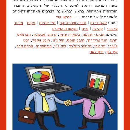
בעוד המדינה דואגת לאינטרס הכללי של הקהילה, החברה
האזרחית מתייחסת בראש ובראשונה לצרכים האינדיווידואליים
ה"אנוכיים" של חבריה. …
קיראו עוד
תחום:
אקטיביזם
|
חברה ופוליטיקה
|
חיי יומיום
|
מקום
|
מרחב
ציבורי
|
קהילה
|
שיח
|
תקשורת המונים
אישים:
אבינרי שלמה
,
בשארה עזמי
,
גרמשי אנטוניו
,
הברמאס
יורגן
,
הגל פרידריך
,
הובס תומס
,
הול ג'ון
,
הונט אקסל
,
הנט
ג'ופרי
,
ווד אלן
,
טיילור ריצ'רד
,
לוק ג'ון
,
מונטסקיה
,
מרקס קרל
,
קין ג'ון
,
רוזן לאה