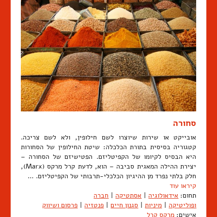
סחורה
אובייקט או שירות שיוצרו לשם חילופין, ולא לשם צריכה.
קטגוריה בסיסית בתורת הכלכלה: שיטת החילופין של הסחורות
היא הבסיס לקיומו של הקפיטליזם. הפטישיזם של הסחורה –
יצירת ההילה המאגית סביבה – הוא, לדעת קרל מרקס (Marx),
חלק בלתי נפרד מן ההיגיון הכלכלי-תרבותי של הקפיטליזם. …
קיראו עוד
תחום:
אידאולוגיה
|
אסתטיקה
|
חברה
ופוליטיקה
|
מיניות
|
סגנון חיים
|
פנטזיה
|
פרסום ושיווק
אישים:
מרקס קרל