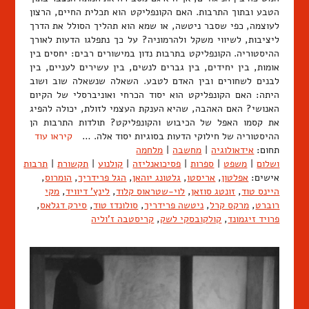
הטבע ובתוך התרבות. האם הקונפליקט הוא תכלית החיים, הרצון
לעוצמה, כפי שסבר ניטשה, או שמא הוא תהליך הסולל את הדרך
ליציבות, לשיווי משקל ולהרמוניה? על כך נתפלגו הדעות לאורך
ההיסטוריה. הקונפליקט בתרבות נדון במישורים רבים: יחסים בין
אומות, בין יחידים, בין גברים לנשים, בין עשירים לעניים, בין
לבנים לשחורים ובין האדם לטבע. השאלה שנשאלה שוב ושוב
היתה: האם הקונפליקט הוא יסוד הכרחי ואוניברסלי של הקיום
האנושי? האם האהבה, שהיא הענקת העצמי לזולת, יכולה להפיג
את קסמו האפל של הכיבוש והקונפליקט? תולדות התרבות הן
ההיסטוריה של חילוקי הדעות בסוגיות יסוד אלה. …
קיראו עוד
תחום:
אידאולוגיה
|
מחשבה
|
מלחמה
ושלום
|
משפט
|
ספרות
|
פסיכואנליזה
|
קולנוע
|
תקשורת
|
תרבות
אישים:
אפלטון
,
אריסטו
,
גלטונג יוהאן
,
הגל פרידריך
,
הומרוס
,
היינס טוד
,
זונטג סוזאן
,
לוי-שטראוס קלוד
,
לינץ' דיוויד
,
מקי
רוברט
,
מרקס קרל
,
ניטשה פרידריך
,
סולונדז טוד
,
סירק דגלאס
,
פרויד זיגמונד
,
קולקובסקי לשק
,
קריסטבה ז'וליה