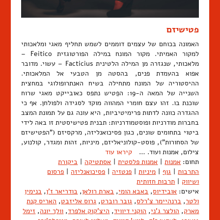
פטישיזם
האמונה בכוחם של עצמים דוממים לשמש תחליף מאגי ומלאכותי
למקור האמיתי. מקור המונח במילה הפורטוגזית Feitico –
מלאכותי, שנגזרה מן המילה הלטינית Facticius – עשוי. מדובר
אפוא בהעמדת פנים, בהסטה מן הטבעי אל המלאכותי.
ההיסטוריה של המונח מתחילה בשיח האנתרופולוגי במחצית
השנייה של המאה ה-19: הפֵטיש נתפס כאובייקט מאגי שרוח
שוכנת בו. זהו עצם חומרי המהווה מוקד לסגידה ולפולחן. אף כי
ההגדרה כוונה לדתות פרימיטיביות, היא עונה גם על תמונת המצב
בחברות מודרניות ופוסטמודרניות: תבנית פטישיסטית זו באה לידי
ביטוי בתחומים שונים, כגון פסיכואנליזה, מרקסיזם ("הפטישיזם
של הסחורות"), פוסט-קולוניאליזם, מיניות, זהות ומגדר, קולנוע,
צילום, אמנות ועוד. …
קיראו עוד
תחום:
אמנות
|
אמנות פלסטית
|
אסתטיקה
|
ביקורת
התרבות
|
גוף
|
מיניות
|
פנטזיה
|
פסיכואנליזה
|
פרסום
ושיווק
|
תרבות חזותית
אישים:
אובידיוס
,
באבא הומי
,
בארת רולאן
,
בודריאר ז'ן
,
בנימין
ולטר
,
ברנהיימר צ'רלס
,
גובר רוברט
,
גרוס אליזבט
,
האריס קנת
מארק
,
הולצר ג'ני
,
הוקני דיוויד
,
היצ'קוק אלפרד
,
וולך יונה
,
זימל