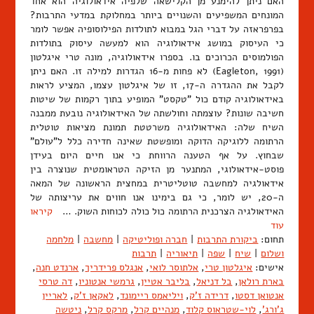
האם ניתן להימנע מן הקלישאה שלפיה אידאולוגיה הוא אחד
המונחים המשפיעים והשנויים ביותר במחלוקת במדעי התרבות?
בפרפראזה על דברי הגל במבוא לתולדות הפילוסופיה אפשר לומר
כי העיסוק במושג אידאולוגיה הוא למעשה עיסוק בתולדות
הפולמוסים הכרוכים בו. בספרו אידאולוגיה, מונה טרי איגלטון
(Eagleton, 1991) לא פחות מ-16 הגדרות למילה זו. האם ניתן
לקבל את ההגדרה ה-17, זו של איגלטון עצמו, המציע לראות
באידאולוגיה קודם כול "טקסט" המופיע בתוך רקמות של שיטות
חשיבה שונות? עוצמתה וחולשתה של האידאולוגיה נובעת ממבנה
השיח שלה: האידאולוגיה משרטטת תמונת מציאות טוטלית
הרתומה ללוגיקה הדוקה ומופשטת שאינה חדירה כלל ל"עולם"
שבחוץ. על אף הטענה הרווחת כי אנו חיים היום בעידן
פוסט-אידאולוגי, המתנער מן הזיקה הטראומטית שנוצרה בין
אידאולגיה למחשבה טוטליטרית במחצית הראשונה של המאה
ה-20, יש לומר, כי גם בימינו אנו חווים את עריצותה של
האידאולגיה הצרכנית הרתומה כול כולה לכוחות השוק. …
קיראו
עוד
תחום:
ביקורת התרבות
|
חברה ופוליטיקה
|
מחשבה
|
מלחמה
ושלום
|
שיח
|
שפה
|
תיאוריה
|
תרבות
אישים:
איגלטון טרי
,
אלתוסר לואי
,
אנגלס פרידריך
,
ארנדט חנה
,
בארת רולאן
,
בל דניאל
,
בליבר אטיין
,
גרמשי אנטוניו
,
דה טרסי
אנטואן דסטו
,
דרידה ז'ק
,
ויליאמס ריימונד
,
לאקאן ז'ק
,
לאריין
ג'ורג'
,
לוי-שטראוס קלוד
,
מנהיים קרל
,
מרקס קרל
,
ניטשה