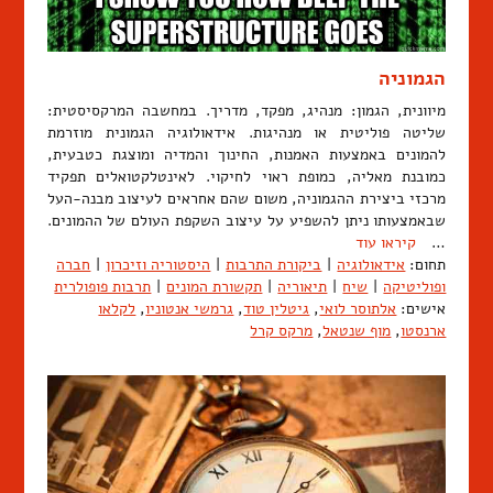
הגמוניה
מיוונית, הגמון: מנהיג, מפקד, מדריך. במחשבה המרקסיסטית:
שליטה פוליטית או מנהיגות. אידאולוגיה הגמונית מוזרמת
להמונים באמצעות האמנות, החינוך והמדיה ומוצגת כטבעית,
כמובנת מאליה, כמופת ראוי לחיקוי. לאינטלקטואלים תפקיד
מרכזי ביצירת ההגמוניה, משום שהם אחראים לעיצוב מבנה-העל
שבאמצעותו ניתן להשפיע על עיצוב השקפת העולם של ההמונים.
…
קיראו עוד
תחום:
אידאולוגיה
|
ביקורת התרבות
|
היסטוריה וזיכרון
|
חברה
ופוליטיקה
|
שיח
|
תיאוריה
|
תקשורת המונים
|
תרבות פופולרית
אישים:
אלתוסר לואי
,
גיטלין טוד
,
גרמשי אנטוניו
,
לקלאו
ארנסטו
,
מוף שנטאל
,
מרקס קרל