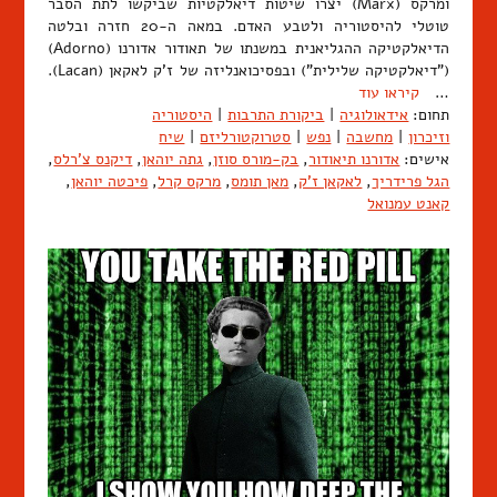
ומרקס (Marx) יצרו שיטות דיאלקטיות שביקשו לתת הסבר
טוטלי להיסטוריה ולטבע האדם. במאה ה-20 חזרה ובלטה
הדיאלקטיקה ההגליאנית במשנתו של תאודור אדורנו (Adorno)
("דיאלקטיקה שלילית") ובפסיכואנליזה של ז'ק לאקאן (Lacan).
…
קיראו עוד
תחום:
אידאולוגיה
|
ביקורת התרבות
|
היסטוריה
וזיכרון
|
מחשבה
|
נפש
|
סטרוקטורליזם
|
שיח
אישים:
אדורנו תיאודור
,
בק-מורס סוזן
,
גתה יוהאן
,
דיקנס צ'רלס
,
הגל פרידריך
,
לאקאן ז'ק
,
מאן תומס
,
מרקס קרל
,
פיכטה יוהאן
,
קאנט עמנואל