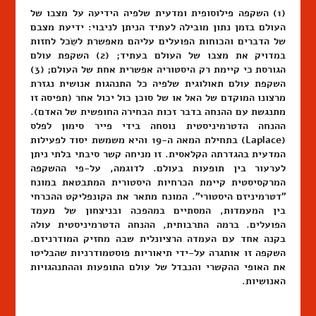
(1) השקפה פילוסופית ומדעית שלפיה הידיעה על מצבו של
העולם בזמן נתון מובילה לעתיד הניתן לניבוי: ידיעת מצבם
של הדברים והכוחות הפועלים עליהם מאפשרת לשֵׂכל לחזות
במדויק את מצבו של העולם בעתיד; (2) השקפת עולם
הגורסת כי קיימת רק היסטוריה אפשרית אחת של העולם; (3)
השקפת עולם תאולוגית שלפיה כל התנהגות אנושית נגזרת
מרצונו המוקדם של האל או של סוכן כול יכול אחר (תפיסה זו
מתנגשת עם ההנחה בדבר זכות הבחירה החופשית של האדם).
ההנחה הדטרמיניסטית נוסחה בידי פייר סימון לפלס
(Laplace) בתחילת המאה ה-19 והיא משמשת יסוד לפעילות
המדעית בהגדרתה הקלאסית. זו מניחה קשר סיבתי בלתי ניתן
לערעור בין תופעות בעולם. לדוגמה, על-פי ההשקפה
המרקסיסטית קיימת הכרחיות היסטורית המתבטאת במונח
"דטרמיניזם היסטורי". המונח מתאר את הקונפליקט ההכרחי
בין המעמדות, המסתיים במהפכה ובניצחון של מעמד
הפועלים. ברמה התרבותית, ההנחה הדטרמיניסטית עולה
בקנה אחד עם העמדה הרציונלית שבה מחזיק המודרניזם.
השקפה זו אותגרה על-ידי תיאוריות פוסטמודרניות שהבליטו
את האופי ההקשרי והנבדל של עולם התופעות וההתנהגויות
האנושיות.