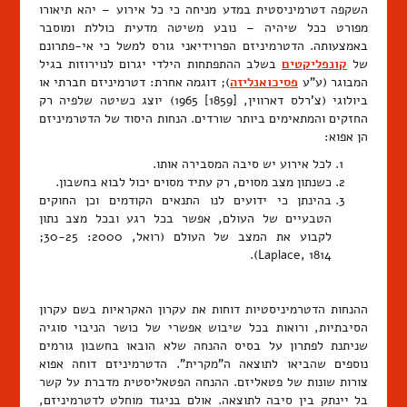
השקפה דטרמיניסטית במדע מניחה כי כל אירוע – יהא תיאורו
מפורט ככל שיהיה – נובע משיטה מדעית כוללת ומוסבר
באמצעותה. הדטרמיניזם הפרוידיאני גורס למשל כי אי-פתרונם
של
קונפליקטים
בשלב ההתפתחות הילדי יגרום לנוירוזות בגיל
המבוגר (ע"ע
פסיכואנליזה
); דוגמה אחרת: דטרמיניזם חברתי או
ביולוגי (צ'רלס דארווין, [1859] 1965) יוצג כשיטה שלפיה רק
החזקים והמתאימים ביותר שורדים. הנחות היסוד של הדטרמיניזם
הן אפוא:
לכל אירוע יש סיבה המסבירה אותו.
כשנתון מצב מסוים, רק עתיד מסוים יכול לבוא בחשבון.
בהינתן כי ידועים לנו התנאים הקודמים וכן החוקים
הטבעיים של העולם, אפשר בכל רגע ובכל מצב נתון
לקבוע את המצב של העולם (רואל, 2000: 30-25;
Laplace, 1814).
ההנחות הדטרמיניסטיות דוחות את עקרון האקראיות בשם עקרון
הסיבתיות, ורואות בכל שיבוש אפשרי של כושר הניבוי סוגיה
שניתנת לפתרון על בסיס ההנחה שלא הובאו בחשבון גורמים
נוספים שהביאו לתוצאה ה"מקרית". הדטרמיניזם דוחה אפוא
צורות שונות של פטאליזם. ההנחה הפטאליסטית מדברת על קשר
בל יינתק בין סיבה לתוצאה. אולם בניגוד מוחלט לדטרמיניזם,