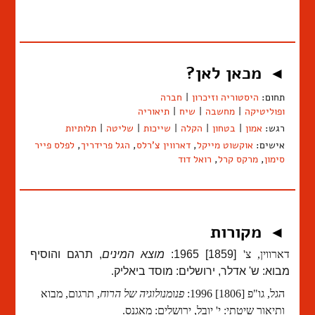
מכאן לאן?
◄
תחום:
היסטוריה וזיכרון
|
חברה
ופוליטיקה
|
מחשבה
|
שיח
|
תיאוריה
רגש:
אמון
|
בטחון
|
הקלה
|
שייכות
|
שליטה
|
תלותיות
אישים:
אוקשוט מייקל
,
דארווין צ'רלס
,
הגל פרידריך
,
לפלס פייר
סימון
,
מרקס קרל
,
רואל דוד
מקורות
◄
דארווין, צ'
[1859] 1965:
מוצא המינים
, תרגם והוסיף
מבוא: ש' אדלר, ירושלים: מוסד ביאליק
.
הגל, גו"פ [1806] 1996:
פנומנולוגיה של הרוח
, תרגום, מבוא
ותיאור שיטתי: י' יובל, ירושלים: מאגנס.