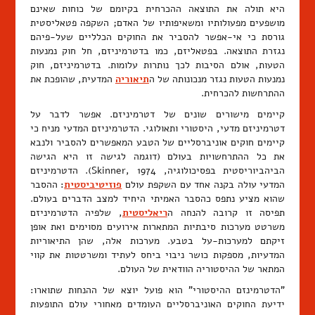
היא תולה את התוצאה ההכרחית בקיומם של כוחות שאינם
מושפעים מפעולותיו ומשאיפותיו של האדם; השקפה פטאליסטית
גורסת כי אי-אפשר להסביר את החוקים הכלליים שעל-פיהם
נגזרת התוצאה. בפטאליזם, כמו בדטרמיניזם, חל חוק נמנעות
הטעות, אולם הסיבות לכך נותרות עלומות. בדטרמיניזם, חוק
נמנעות הטעות נגזר מנכונותה של ה
תיאוריה
המדעית, שהופכת את
ההתרחשות להכרחית.
קיימים מישורים שונים של דטרמיניזם. אפשר לדבר על
דטרמיניזם מדעי, היסטורי ותאולוגי. הדטרמיניזם המדעי מניח כי
קיימים חוקים אוניברסליים של הטבע המאפשרים להסביר ולנבא
את כל ההתרחשויות בעולם (דוגמה לגישה זו היא הגישה
הביהביוריסטית בפסיכולוגיה, Skinner, 1974). הדטרמיניזם
המדעי עולה בקנה אחד עם השקפת עולם
פוזיטיביסטית
: ההסבר
שהוא מציע נתפס כהסבר האמיתי היחיד למצב הדברים בעולם.
תפיסה זו קרובה להנחה ה
ריאליסטית
, שלפיה הדטרמיניזם
משרטט מערכות סיבתיות המתארות אירועים מסוימים ואת אופן
זיקתם למערכות-על בטבע. מערכות אלה, שהן התיאוריות
המדעיות, מספקות כושר ניבוי ביחס לעתיד ומשרטטות את קווי
המתאר של ההיסטוריה הוודאית של העולם.
"הדטרמינזם ההיסטורי" הוא פועל יוצא של ההנחות שתוארו:
ידיעת החוקים האוניברסליים העומדים מאחורי עולם התופעות