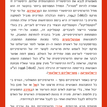
מאפשרת לנבא את ההיסטוריה ההתנהגותית שלהם. היסטוריה זו
אמורה להיות "סגורה". המודל המפורסם ביותר בהקשר זה הוא
מודל הדטרמיניזם ההיסטורי המזוהה עם ה
מרקסיזם
. על-פי קרל
מרקס ([1867] 1947), ניתוח הכלכלה המדינית מוביל למסקנה
מדעית כי ההיסטוריה היא בימת ההתרחשות שעליה עולה המחזה
"הקונפליקט": הקונפליקט הנצחי בין עשירים לעניים, בין בעלי
אמצעי הייצור לעובדים. קונפליקט זה, המוּנע על-ידי חוקי
התפתחות דטרמיניסטיים, מוביל בהכרח להחרפת המאבק, עד
להתנגשות
אפוקליפטית
בלתי נמנעת שמסמנת המהפכה.
בפרספקטיבה של ראשית המאה ה-21 אפשר לומר שכישלונו של
מרקס יכול לשמש עדות מרשיעה לקוצר ידו של הדטרמיניזם
ההיסטורי לשרטט מפה עתידית של העולם. באופן דומה אפשר
לבקר את שיטתו הדטרמיניסטית של גו"פ הגל (שממנה הושפע
מרקס), שראתה ב"רוח ההיסטוריה" מעין צופן גנטי שאליו מכוונת
האנושות בזרימתה ההיסטורית הרגילה (הגל, [1806] 1996) (ע"ע
דיאלקטיקה
;
מטריאליזם דיאלקטי
).
קיים כאמור דטרמיניזם נוסף – הדטרמיניזם התאולוגי, הגורס כי
כל ההתנהגות האנושית נגזרת מרצונו של ה
אל
או של סוכן כול
יכול אחר, בלי שניתנת לאדם זכות הערעור או ה
בחירה
החופשית
בין חלופות ראויות. סוגיה זו נוגעת לאוטונומיה האישית של האדם
וליכולתו לקבל החלטות ואחר-כך לקבל אחריות לבחירותיו.
מנקודת מבט תרבותית,
ערכי
הדטרמיניזם הם גם ערכיו של