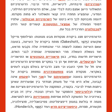
ה
מודרניזם
: סיבתיות, ליניאריות, חיזוי וניבוי. הדטרמיניזם
התאולוגי הישן אמנם נזנח לבלי שוב, אולם הדטרמיניזם החילוני,
המדעי, שהפציע תחתיו היה קנאי ותאולוגי לא פחות מקודמו.
דוגמה מובהקת לכך היא כינונו של
דטרמיניזם טכנולוגי
, שלפיו
דפוסי הפעולה של
אמצעי התקשורת
קשורים קשר הדוק
ל
טכנולוגיה
המרכזית בכל עת.
הדטרמיניזם ספג ביקורת מנקודות מבט מגוונות: הפילוסוף מייקל
אוקשוט (Oakeshott, 1975) מותח ביקורת על השיטה, בטענה
שאם השיטה נאמנה לעצמה הרי שהנחותיה שלה נקבעו מראש,
ואז נשאלת השאלה מהי האוטונומיה שנותרה לבני האדם.
תיאוריות חדשות במדע, כגון
תיאוריית הקוונטים
או התיאוריה
של ה
פרקטלים
, מניחות אף הן כי במקרים מסוימים הדטרמיניזם
אינו חל על חוקי הטבע וכי מצב הדברים בעולם נקבע לעתים
באקראי. מנקודת מבט
פוסטמודרנית
נמתחת ביקורת על
הדטרמיניזם בטענה ש
משמעותם
של ה
אני
ושל ה
טקסט
אינה
קבועה, אלא היא פרי של משחק תנודתי בין אפשרויות שאינן
ניתנות תמיד לניבוי. בקצרה, המתקפה על הדטרמיניזם מציינת את
אופיו ה
רלטיביסטי
והספקני של העידן הנוכחי. עידן זה מביט
באירוניה על התשוקה לגלות אמיתות
מטאפיזיות
ביחס למציאות.
מגמה זו בולטת במגוון דיסציפלינות: פסיכואנליזה, סוציולוגיה,
תקשורת, ספרות,
היסטוריציזם חדש
ועוד (Honderich, 1993).