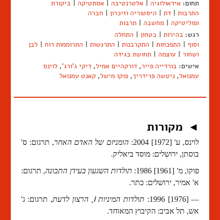
תחום:
אידאולוגיה
|
אלטרנטיבה
|
אסתטיקה
|
ביקורת
התרבות
|
דת
|
היסטוריה וזיכרון
|
חברה
ופוליטיקה
|
מחשבה
|
תרבות
רגש:
בהירות
|
בטחון
|
התחלה
וסוף
|
התפכחות
|
התקרבנות
|
התרגשות
|
התרוממות רוח
|
לבן
ושחור
|
עוצמה
|
תחושת בגידה
אישים:
בורדייה פייר
,
דורקהיים אמיל
,
דיקי ג'ורג'
,
לוינס
עמנואל
,
ניטשה פרידריך
,
פוקו מישל
,
קאנט עמנואל
מקורות
◄
לוינס, ע' [1972] 2004:
הומניזם של האדם האחר
, תרגום: ס'
בוסתן, ירושלים: מוסד ביאליק.
פוקו, מ' [1961] 1986:
תולדות השגעון בעידן התבונה
, תרגום:
א' אמיר, ירושלים: כתר.
I
— [1976] 1996:
תולדות המיניות
, הרצון לדעת
, תרגום: ג'
אש, תל אביב: הקיבוץ המאוחד.