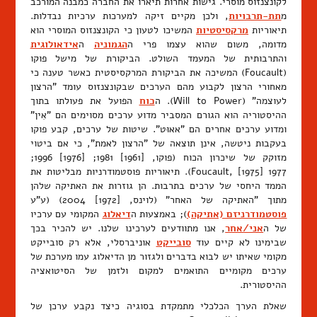
לקונצנזוס מוסרי. גישות אחרות תיארו את החברה כמבנה המורכב
מ
תת-תרבויות
, ולכן מקיים זיקה למערכות ערכיות נבדלות.
תיאוריות
מרקסיסטיות
המשיכו לטעון כי הקונצנזוס המוסרי הוא
מדומה, משום שהוא עצמו פרי ה
הגמוניה
ה
אידאולוגית
והתרבותית של המעמד השולט. הביקורת של מישל פוקו
(Foucault) המשיכה את הביקורת המרקסיסטית כאשר טענה כי
מאחורי הרצון לקבוע מהם הערכים שבקונצנזוס עומד "הרצון
לעוצמה" (Will to Power). ה
כוח
הפועל את פעולתו בתוך
ההיסטוריה הוא הגורם המסביר מדוע ערכים מסוימים הם "אִין"
ומדוע ערכים אחרים הם "אאוּט". שיטות של ערכים, קבע פוקו
בעקבות ניטשה, אינן תוצאה של "הרצון לאמת", כי אם ביטוי
מזוקק של שיכרון הכוח (פוקו, [1961] 1981; [1976] 1996;
Foucault, [1975] 1977). תיאוריות פוסטמודרניות מבליטות את
הממד היחסי של ערכים בתרבות. הן גוזרות את האתיקה שלהן
מתוך "האתיקה של האחר" (לוינס, [1972] 2004) (ע"ע
פוסטמודרניזם (אתיקה)
); באמצעות ה
דיאלוג
המקומי עם ערכיו
של ה
אני/אחר
, אנו מתוודעים לערכינו שלנו. יש להכיר בכך
שבימינו לא קיים עוד
סובייקט
אוניברסלי, אלא רק סובייקט
מקומי שאיתו יש לבוא בדברים ולגזור מן הדיאלוג עמו מערכת של
ערכים מקומיים התואמים למקום ולזמן של הסיטואציה
ההיסטורית.
שאלת הערך הכלכלי מתמקדת בסוגיה כיצד נקבע ערכן של