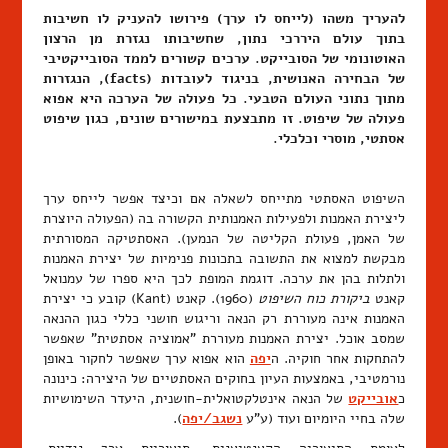
להעריך משהו (לייחס לו ערך) פירושו להעניק לו חשיבות
בתוך עולם היררכי נתון, שחשיבותו נגזרת מן הרצון
האוטונומי של הסובייקט. ערכים קשורים לממד הסובייקטיבי
של הבחירה האנושית, בניגוד לעובדות (facts), הנגזרות
מתוך נתוני העולם הטבעי. כל פעולה של הערכה היא אפוא
פעולה של שיפוט. זו מתבצעת במישורים שונים, כגון שיפוט
אסתטי, מוסרי וכלכלי.
השיפוט האסתטי מתייחס לשאלה אם וכיצד אפשר לייחס ערך
ליצירת האמנות ולפעילות האמנותית הקשורה בה (הפעולה היוצרת
של האמן, פעולת הקליטה של הנמען). האסתטיקה המסורתית
מבקשת למצוא את התשובה בתכונות פנימיות של יצירת האמנות
ולתלות בהן את ערכה. דוגמת המופת לכך היא ספרו של עמנואל
קאנט
ביקורת כוח השיפוט
(1960). קאנט (Kant) קובע כי יצירת
האמנות אינה מעוררת רק הנאה וריגוש חושני כללי כגון ההנאה
שמסב אוכל. יצירת האמנות מעוררת "אמוציה אסתטית" שאפשר
להתחקות אחר חוקיה. ה
יפה
הוא אפוא ערך שאפשר לחקור באופן
נורמטיבי, באמצעות העיון בחוקים האסתטיים של היצירה: כינונה
כ
אובייקט
של הנאה אינטלקטואלית-חושנית, היעדר השימושיות
שלה בחיי היומיום ועוד (ע"ע
נשגב/יפה
).