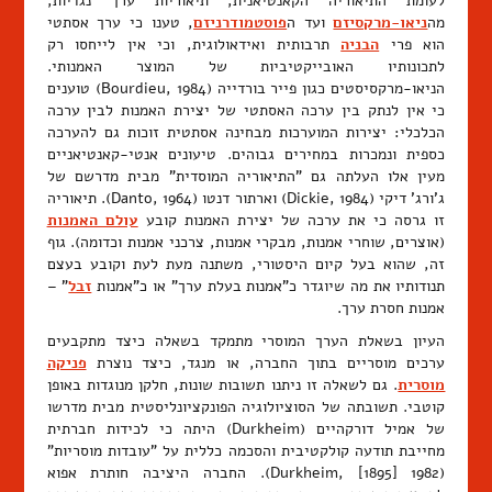
לעומת התיאוריה הקאנטיאנית, תיאוריות ערך נגדיות,
מה
ניאו-מרקסיזם
ועד ה
פוסטמודרניזם
, טענו כי ערך אסתטי
הוא פרי
הבניה
תרבותית ואידאולוגית, וכי אין לייחסו רק
לתכונותיו האובייקטיביות של המוצר האמנותי.
הניאו-מרקסיסטים כגון פייר בורדייה (Bourdieu, 1984) טוענים
כי אין לנתק בין ערכה האסתטי של יצירת האמנות לבין ערכה
הכלכלי: יצירות המוערכות מבחינה אסתטית זוכות גם להערכה
כספית ונמכרות במחירים גבוהים. טיעונים אנטי-קאנטיאניים
מעין אלו העלתה גם "התיאוריה המוסדית" מבית מדרשם של
ג'ורג' דיקי (Dickie, 1984) וארתור דנטו (Danto, 1964). תיאוריה
זו גרסה כי את ערכה של יצירת האמנות קובע
עולם האמנות
(אוצרים, שוחרי אמנות, מבקרי אמנות, צרכני אמנות וכדומה). גוף
זה, שהוא בעל קיום היסטורי, משתנה מעת לעת וקובע בעצם
תנודותיו את מה שיוגדר כ"אמנות בעלת ערך" או כ"אמנות
זבל
" –
אמנות חסרת ערך.
העיון בשאלת הערך המוסרי מתמקד בשאלה כיצד מתקבעים
ערכים מוסריים בתוך החברה, או מנגד, כיצד נוצרת
פניקה
מוסרית
. גם לשאלה זו ניתנו תשובות שונות, חלקן מנוגדות באופן
קוטבי. תשובתה של הסוציולוגיה הפונקציונליסטית מבית מדרשו
של אמיל דורקהיים (Durkheim) היתה כי לכידות חברתית
מחייבת תודעה קולקטיבית והסכמה כללית על "עובדות מוסריות"
(Durkheim, [1895] 1982). החברה היציבה חותרת אפוא