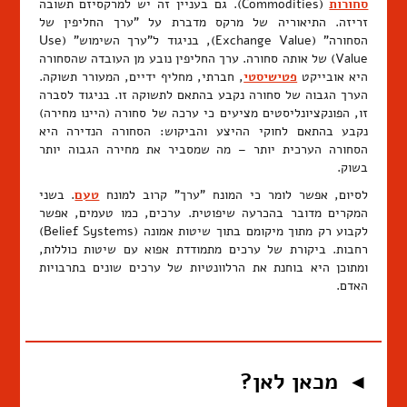
סחורות
(Commodities). גם בעניין זה יש למרקסיזם תשובה
זריזה. התיאוריה של מרקס מדברת על "ערך החליפין של
הסחורה" (Exchange Value), בניגוד ל"ערך השימוש" (Use
Value) של אותה סחורה. ערך החליפין נובע מן העובדה שהסחורה
היא אובייקט
פטישיסטי
, חברתי, מחליף ידיים, המעורר תשוקה.
הערך הגבוה של סחורה נקבע בהתאם לתשוקה זו. בניגוד לסברה
זו, הפונקציונליסטים מציעים כי ערכה של סחורה (היינו מחירה)
נקבע בהתאם לחוקי ההיצע והביקוש: הסחורה הנדירה היא
הסחורה הערכית יותר – מה שמסביר את מחירה הגבוה יותר
בשוק.
לסיום, אפשר לומר כי המונח "ערך" קרוב למונח
טעם
. בשני
המקרים מדובר בהכרעה שיפוטית. ערכים, כמו טעמים, אפשר
לקבוע רק מתוך מיקומם בתוך שיטות אמונה (Belief Systems)
רחבות. ביקורת של ערכים מתמודדת אפוא עם שיטות כוללות,
ומתוכן היא בוחנת את הרלוונטיות של ערכים שונים בתרבויות
האדם.
מכאן לאן?
◄