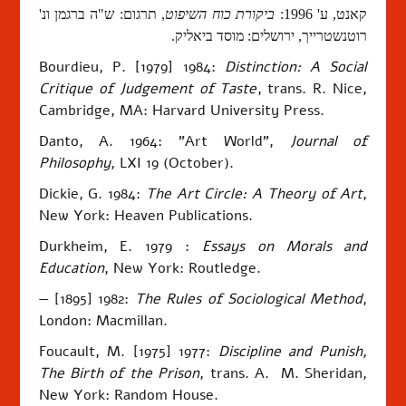
קאנט, ע' 1996:
ביקורת כוח השיפוט
, תרגום: ש"ה ברגמן ונ'
רוטנשטרייך, ירושלים: מוסד ביאליק.
Bourdieu, P. [1979] 1984:
Distinction: A Social
Critique of Judgement of Taste
, trans. R. Nice,
Cambridge, MA: Harvard University Press.
Danto, A. 1964: "Art World",
Journal of
Philosophy
, LXI 19 (October).
Dickie, G. 1984:
The Art Circle: A Theory of Art
,
New York
: Heaven Publications.
Durkheim, E. 1979 :
Essays on Morals and
Education
, New York: Routledge.
— [1895] 1982:
The Rules of Sociological Method
,
London: Macmillan.
Foucault, M.
[1975] 1977:
Discipline and Punish,
The Birth of the Prison
, trans. A. M. Sheridan,
New York: Random House.