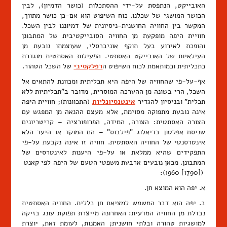
האובייקט, הנתפסת על-ידי ההסתכלות (כושר הדמיון), לבין
הכושר המושגי של שכלנו. כוח השיפוט הוא אם-כן כושר מתווך,
המקשר בין החוויה החושנית-ניסיונית של דמיוננו לבין השכל.
חוויית היפה מופקעת מן החוויה הסובייקטיבית של המתבונן
והופכת לאירוע בעל תוקף אוניברסלי, שעוצמתו נובעת מן
העילאיות של האובייקט האסתטי. הפעילות האסתטית מוגדרת
כתכליתית וכמותאמת לכוח השיפוט ה
רפלקסיבי
של השכל הטהור.
אף-על-פי שהחוויה של היפה היא תכליתית ומכוונת להתאים אל
השכל, הרי בשונה מן ההערכה המוסרית, מדובר ב"תכליתיות ללא
תכלית" ובניסיון להגדיר
אינטנסיונליות
(התכוונות); חוויית היפה
אינה נובעת מתפוקה מסוימת, אלא מעצם ההנאה מן המפגש עם
הצורה האסתטית: הצורה, המידה, הפרופורציה – קריטריונים
שניסח אפלטון בדיאלוג "פילבוס" – הם המוקד או היעד הלא
אינטרסנטי של החוויה האסתטית. חוויה זו אינה נקבעת על-פי
התפקידים שהיא ממלאת או על-פי היענות לאינטרסים של
המתבונן. מכאן נובעים ארבעת משפטי הטעם של היפה לפי קאנט
([1790] 1960):
א. יפה הוא המוצא חן.
ב. יפה הוא דבר המשמש למציאת חן כללית. החוויה האסתטית
נבדלת מן החוויה המדעית: האחרונה מייצרת תפוקת עונג בזיקה
למושגיות טהורה ובלתי חושנית; האמנות, לעומת זאת, יוצרת