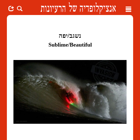
Toggle
navigation
נשגב/יפה
Sublime/Beautiful