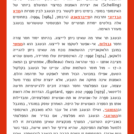
(Schelling) את יצירת האמנות כמיצוי המושלם ביותר של
האינסופי בסופי. בימינו ניתן לקשור בין הנשגב לבין ספרות ה
מדע
הבדיוני
ותרבות ה
סייברפאנק
(גיבסון, [1984] 1994). בתחומים
אלה בולטים יסודת תמטיים של הפנטסטי שששורשו בנשגב
מעורר האימה.
הנשגב תר אחר מה שאינו ניתן לייצוג. בהיותו יסוד חסר צורה
וחסר
גבולות
, אי-אפשר לשקפו או לייצגו. הנשגב הוא ה
ממשי
במובן הלאקאנייני; ההשתאות נוכח מה שאינו ניתן להגייה
(לאקאן, [1974] 1992: 7). האינסופיות שלו מחרידה, משום שהיא
מציבה אותנו – כפי שהראה בואלו (Boileau), אסתטיקן בן המאה
ה-17 – מול חוסר השלמות שלנו. עניינו של הנשגב בקלקול
הטעם, אפילו במכוער. הכול חותר לאפקט של תדהמה והלם.
האמנות אינה מחקה את הטבע, אלא יוצרת עולם נפרד משל
עצמה, שבו המפלצתי וחסר הצורה זוכים ללגיטימיות חדשה
(ליוטאר, [1979] 1999; Lyotard, 1991: 202). הגדרות אלה רואות
בנשגב ספֵרה על-אנושית או תת-אנושית (מפלצתית), ומבדילות
אותו מן הספרה האנושית של היפה. האחרון עוסק במוגדר, במוגבל
וב
הומוגני
, ואילו הנשגב חורג אל עבר הלא מאובחן, האינסופי
וה
הטרוגני
. הנשגב הוא מפלצתי, אם נגדיר את המפלצתי
כאובייקט הטרוגני, המצרף פונקציות שאינן מתחברות זו לזו
(למשל מפלצת הספינקס, שהיא צירוף של ראש אישה, כנפי נשר
וגוף אריה). התייחסות זו יוצרת קרבה בין הנשגב לגרוטסקי, שהנו