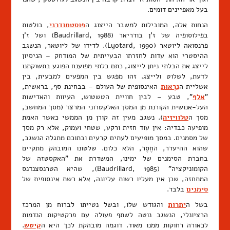
בעל מאפיינים דומים.
הנחות אלה, המובילות למשבר הייצוג ה
פוסטמודרני
, בולטות
בפילוסופיה של ז'ן בודריאר (Baudrillard, 1988) ושל ז'ן
פרנסואה ליוטאר (Lyotard, 1990). לדידו של ליוטאר, הנשגב
ההיסטרי הוא עדות לחזרתו הבעייתית של המודחק – הניסיון
לייצג את הבלתי ניתן לייצוג, כתם בלתי מפוענח הפוגע בתשוקתנו
לדעת, לשלוט ולייצג. זהו מפגש בין המפעים למבעית, בין
אשליית ה
נִרְאוּת
האינסופית של העולם – בבחינת סף, בראשית,
"
אלף
", טבע – לבין חוויית הטשטוש, העיוות והאדישות
העל-אנושית הקורנת מן המסך האלקטרוני המרצד (מסך המחשב,
מסך ה
טלוויזיה
). נשגב מעין זה קורן מן הממשי כאשר האמת
מופיעה כבדיה: אין עוד חזית ורקע, שטחי ועמוק, אלא רק מסך
של מסמנים. במסך מופיעים לעתים קרעים ובתוכם מתגלה הנשגב,
שהוא ההיעדר, החֶסֶר, הלא כלום. שלטונו המובהק מתקיים
בחברת הסימנים של ימינו, המשדרת את "האקסטזה של
הקומוניקציה" (Baudrillard, 1985), שהיא הטרנסצנדנס
המתחזה, שכן אין מעליו רשות עליונה, אלא רשת אינסופית של
סימנים
בלבד.
בשל ה
יתרות
והגודש שלו, ובשל נטייתו לברוח מן המרכז
הרציונלי, הנשגב נוטה לשתף פעולה עם פרקטיקות הנדמות
לכאורה רחוקות ממנו מאוד. דוגמה מובהקת לכך היא ה
קיטש
.