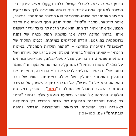
הרומן
המינה ליזה
לאורלי קסטל-בלום (1995) מציג צירוף בין
הנשגב למגוחך.
המינה ליזה
הוא דוגמה אופיינית לכך שאובייקט
הייצוג האמיתי של הפוסטמודרניזם הוא הנשגב ההיסטרי. בנשגב,
אומר ליוטאר, מדבר ה"קול". הקול תובע ממך לעשות את הדבר
הנכון, אך אינו אומר לך מהו. הוא אינו מגלה לך כיצד עליך לשפוט
אותו. ברומן
המינה ליזה
אכן מושמע הקול מפיה של זקנה
גרוטסקית בת 203, זוללת תסריטים כפייתית. לפנינו תהליך של
"אנמנזה" (היזכרות מחדש) – "סיפור תולדות המחלה", במינוח
הרפואי – שאינו מתחיל בראייה צלולה, אלא ברגע של עיוורון ושל
השתטות פתטית. הגיבורים, אצל קסטל-בלום, ממריאים ונוחתים
על כנפי "השטות הנצחית" (שם: 79). ההמראה אל מקורות "החומר
התסריטי", הניסיון הבולימי לבלוע את דפי הכתיבה, מתארים את
התהליך האמנותי כתהליך של זלילה כפייתית. בסופו של דבר
ההמראה היא אל ה"הפרש", אל הבלתי ניתן להיאמר, אל הנשגב
המגוחך: הנשגב המהול מלכתחילה ב"
נמוך
", בגופני, במשוטח
והלעוס. הכמיהה אל ההפרש נשמעת כגעגוע שלא בזמנו: "היינו
רק אנחנו והמרחבים הזרוקים של שדות בהפרש בין המציאות
לאשליה ובין האשליה למציאות והמופרכות הגדולה והיפה
שביניהם" (שם: 101-100).