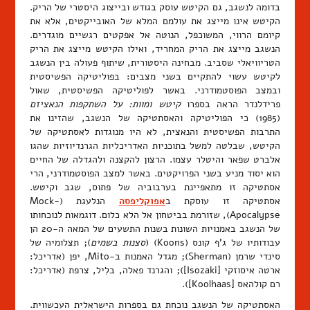
בדומה לנשגב, גם הקיטש עוסק בגודש ובייצוג היסטרי של הריק.
הקיטש אינו מייצג את עולמם המלא של האובייקטים, אלא את
קיומם הרווי, המשוכפל, הנוטה אל אפקטים רגשיים מוגדרים.
הנשגב מייצג את הריק המחריד, ואילו הקיטש מייצג את הריק
הטריוויאלי שסביב. מבחינה היסטורית, שיתוף פעולה בין הנשגב
לקיטש עשוי להתקיים בשני מצבים: בפוליטיקה הפשיסטית
ובמצב הפוסטמודרני. באשר לפוליטיקה הפשיסטית, שאול
פרידלנדר הראה בספרו
קיטש ומוות: על השתקפות הנאציזם
(1985) כי הפוליטיקה והאסתטיקה של הנשגב, שהזינו את
התרבות הפשיסטית והנאצית, לא היו מנוגדות לאסתטיקה של
הקיטש, שבלטה למשל בתוכניות האדריכליות הגרנדיוזיות שהגו
אלברט שפאר והיטלר עצמו. הרצון להקצנה ולהגדלה של החיים
הוא יסוד מניע בשני הפרויקטים. באשר למצב הפוסטמודרני, הרי
אסתטיקה זו מתאפיינת בערבוביה של פתוס, שגב וקיטש.
אסתטיקה זו עוסקת ב
אפוקליפסה
הנלעגת (Mock-
Apocalypse), שזורמת בביטחון אל הלא כלום. דוגמאות לנוכחותו
של הנשגב באמנויות השונות בשנות התשעים של המאה ה-20 הן
עבודותיו של ג'ף קונס (Koons) (
סצנות בשמים
); תצלומיה של
סינדי שרמן (Sherman); מגדל האמנות ב-Mito, יפן (אדריכל:
ארטה איסוזקי [Isozaki]); והגרנד פאלה, בלִיל, צרפת (אדריכל:
רם קולהאס [Koolhaas]).
האסתטיקה של הנשגב נוכחת גם בספרות הישראלית העכשווית.