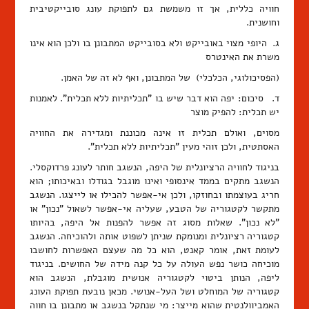
חוויה כללית, אך זו משמשת גם לתפוקת עונג סובייקטיבית
וחושנית.
ג. היופי מצוי באובייקט ולא בסובייקט המתבונן בו ולכן הוא אינו
משרת את האינטרס
(הפסיכולוגי, הכלכלי) של המתבונן, ואף לא זה של האמן.
ד. סיכום: יפה הוא דבר שיש בו "תכליתיות ללא תכלית". לאמנות
יש תכלית: להפיק מוצר
מסוים, ואולם תכלית זו אינה מכוננת ומגדירה את החוויה
האסתטית, ולכן זוהי מעין "תכליתיות ללא תכלית".
בניגוד לחוויה הרציונלית של היפה, הנשגב חותר לעונג פרדוקסלי.
הנשגב מתקים בממד אינסופי ואינו מוגבל בגודלו ובאיכותו; הוא
חריג בעוצמתו ובחוזקו, ולכן אי-אפשר להכילו או לייצגו. הנשגב
מתקשר לקטגוריה של הטבע, שעליה אי-אפשר לשאול "נכון" או
"לא נכון". שאלות מסוג זה אפשר להפנות אל היפה, בהיותו
קטגוריה רציונלית ומנומקת שניתן לשפוט אותה ולהוכיחה. הנשגב
לעומת זאת, אומר קאנט, הוא כל מה שעצם האפשרות לחושבו
מוכיחה כושר נפש העולה על כל קנה מידה של החושים. בניגוד
ליפה, הנותן ביטוי לקטגוריה אנושית מוגבלת, הנשגב הוא
קטגוריה של המוחלט ושל העל-אנושי. מכאן נובעת תפוקת העונג
האמביוולנטית שהוא מייצר: מי שנתקל בנשגב או מתבונן בו חווה