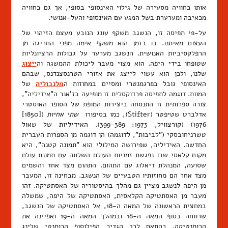
אותו כחוויה מסעירה של גילוי האינסופי בסופי, אך גם כחוויה
מכאיבה ומערערת בשל המגע עם האינסופי והעל-אנושי.
על-פי תפיסה זו, הנשגב משקף עונג הנובע מעצם הזיהוי של
העצום מאיתנו. בו בזמן הוא משקף אימה מפני החריגה מן
הרפלקסיביות האנושית. הנשגב מערער על גבולות הרציונליות
שטופחו בידי היפה. הוא מצוי מעבר ליכולת ההמשגה וה
ייצוג
שלנו, ולכן הוא עשוי לייצג את אזורי הטרנסצנדנס, שבהם
האינסופי גובל בפרגמנטרי ומסיים במחוזות ה
מלנכוליה
של
המוות. דוגמה לתפיסה פרדוקסלית זו מופיעה בז'אנר ה"אידיליה",
צורה ספרותית זו התנסחה ביצירות המופת של הסופר האוסטרי
אדלברט שטיפטר (Stifter), כמו בסיפורו
שתי אחיות
([1850]
1976) (קורצוויל, 1973: 399-389). האידיליות של שאול
טשרניחובסקי ("לביבות", לדוגמה) הן דוגמה מן הספרות העברית
החדשה. האידיליה, שפירושה המילולי הוא "תמונה קטנה", היא
מקום קלאסי שבו נפגשת זמניות העולם השלווה עם תמונת עולם
שסועה, המנהלת דיאלוג עם התהום. התהום מצד אחד והשמים
מצד אחר הם מחוזותיו הטבעיים של הנשגב. מבחינה זו, המעבר
מן היפה לנשגב מציין גם מהלך בהיסטוריה של האסתטיקה. זהו
מעבר מן האסתטיקה הקלאסית, האסתטיקה של היפה, שמשלה
במחצית הראשונה של המאה ה-18, אל האסתטיקה של הנשגב,
שרווחה בסוף המאה ה-18 ובמהלך המאה ה-19 ואפיינה את
הרומנטיקה. בהתאם לכך הגדיר הפילוסוף הרומנטי שלינג