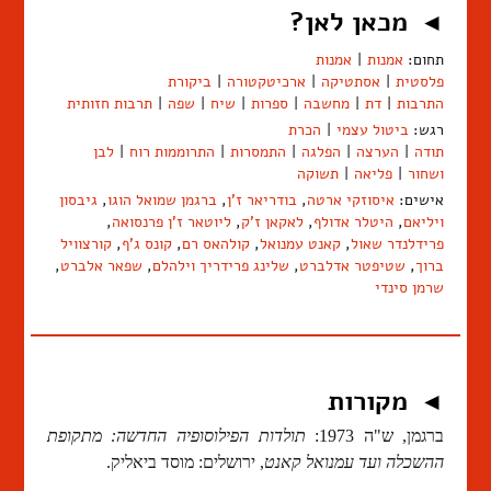
מכאן לאן?
◄
תחום:
אמנות
|
אמנות
פלסטית
|
אסתטיקה
|
ארכיטקטורה
|
ביקורת
התרבות
|
דת
|
מחשבה
|
ספרות
|
שיח
|
שפה
|
תרבות חזותית
רגש:
ביטול עצמי
|
הכרת
תודה
|
הערצה
|
הפלגה
|
התמסרות
|
התרוממות רוח
|
לבן
ושחור
|
פליאה
|
תשוקה
אישים:
איסוזקי ארטה
,
בודריאר ז'ן
,
ברגמן שמואל הוגו
,
גיבסון
ויליאם
,
היטלר אדולף
,
לאקאן ז'ק
,
ליוטאר ז'ן פרנסואה
,
פרידלנדר שאול
,
קאנט עמנואל
,
קולהאס רם
,
קונס ג'ף
,
קורצוויל
ברוך
,
שטיפטר אדלברט
,
שלינג פרידריך וילהלם
,
שפאר אלברט
,
שרמן סינדי
מקורות
◄
ברגמן, ש"ה 1973:
תולדות הפילוסופיה החדשה: מתקופת
ההשכלה ועד עמנואל קאנט
, ירושלים: מוסד ביאליק.