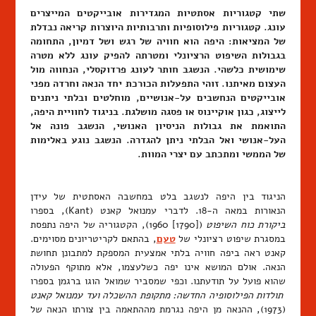
שתי קטגוריות אסתטיות המגדירות אובייקטים המייצרים
עונג. קטגוריות פילוסופיות ותרבותיות היוצרות קריאה נבדלת
של המציאות: היפה הוא חוויה של רגש ושל דמיון, התחומה
בגבולות השיפוט הרציונלי ומטרתה להפיק עונג ללא מטרה
שימושית כלשהי. הנשגב חותר לעונג פרדוקסלי, הנחווה מול
העצום מאיתנו. זוהי התפעלות הכורכת יחד הנאה וחרדה מפני
אובייקטים הנחשבים על-אנושיים, מוחלטים ובלתי ניתנים
לייצוג, כגון אוקיינוס או פסגה מושלגת. בניגוד לחוויית היפה,
התואמת את גבולות הניסיון האנושי, הנשגב פונה אל
העל-אנושי ואל הבלתי ניתן להגדרה. הנשגב נוגע באלימות
של הממשי ומתכתב עם יצרי המוות.
הניגוד בין היפה לנשגב בלט במחשבה האסתטית של עידן
הנאורות במאה ה-18. לדברי עמנואל קאנט (Kant), בספרו
ביקורת כוח השיפוט
([1790] 1960), הקטגוריה של היפה נתפסת
במסגרת שיפוט רציונלי של
טעם
, בהתאם לקריטריונים מסוימים.
קאנט ראה ביפה חוויה בלתי אמצעית המספקת למתבונן תחושת
הנאה. אולם המושא אינו יפה כשלעצמו, אלא מתוקף הפעולה
שהוא פועל על תודעתנו. וכפי שמסביר שמואל הוגו ברגמן בספרו
תולדות הפילוסופיה החדשה: מתקופת ההשכלה ועד עמנואל קאנט
(1973), ההנאה מן היפה נגרמת מההתאמה בין צורתו הנאה של