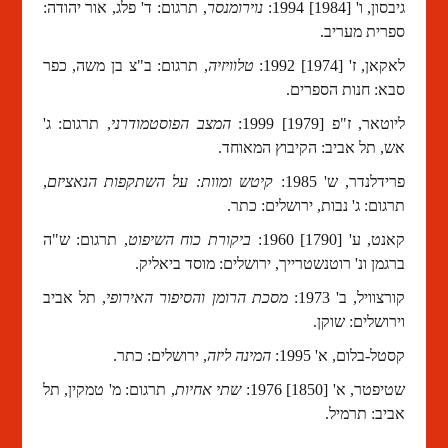
גיבסון, ו' [1984] 1994:
נוירומנסר
, תרגום: ד' פלג, אור יהודה:
ספרית מעריב.
לאקאן, ז' [1974] 1992:
טלוויזיה
, תרגום: ב"צ בן משה, כפר
סבא: חנות הספרים.
ליוטאר, ז"פ [1979] 1999:
המצב הפוסטמודרני
, תרגום: ג'
אש, תל אביב: הקיבוץ המאוחד.
פרידלנדר, ש' 1985:
קיטש ומוות: על השתקפות הנאציזם
,
תרגום: ג' נבות, ירושלים: כתר.
קאנט, ע' [1790] 1960:
ביקורת כוח השיפוט
, תרגום: ש"ה
ברגמן ונ' רוטנשטרייך, ירושלים: מוסד ביאליק.
קורצוויל, ב' 1973:
מסכת הרומן והסיפור האירופי
, תל אביב
וירושלים: שוקן.
קסטל-בלום, א' 1995:
המינה ליזה
, ירושלים: כתר.
שטיפטר, א' [1850] 1976:
שתי אחיות
, תרגום: מ' טמקין, תל
אביב: תרמיל.