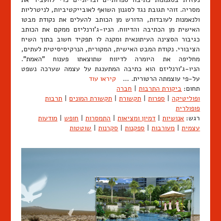
מסריה. זוהי תגובת נגד לסגנון השואף לאובייקטיביות, לניטרליות
ולנאמנות לעובדות, הדורש מן הכותב להעלים את נקודת מבטו
האישית מן הכתיבה והדיווח. הניו-ג'ורנליזם ממקם את הכותב
כגיבור הסצינה העיתונאית ומקנה לו תפקיד חשוב בתוך השיח
הציבורי. נקודת המבט האישית, המקורית, הנרקיסיסיטית לעתים,
מחליפה את היומרה לדיווח שתוצאתו פענוח "האמת".
הניו-ג'ורנליזם הוא כתיבה המתענגת על עצמה שערכה נשפט
על-פי עוצמתה הרטורית. …
קיראו עוד
תחום:
ביקורת התרבות
|
חברה
ופוליטיקה
|
ספרות
|
תקשורת
|
תקשורת המונים
|
תרבות
פופולרית
רגש:
אנושיות
|
דמיון ומציאות
|
התמסרות
|
חופש
|
מודעות
עצמית
|
מעורבות
|
ספקנות
|
סקרנות
|
שוטטות