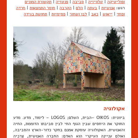
ופוליטיקה
|
טלוויזיה
|
סביבה
|
פנטזיה
|
תקשורת המונים
רגש:
אנושיות
|
בעתה
|
הלם
|
הקרבה
|
חוסר התמצאות
|
חרדה
ופחד
|
ייאוש
|
כאב
|
לבן ושחור
|
פסימיות
|
תחושת בגידה
אקולוגיה
ביוונית: OIKOS –הבית, השלם; LOGOS – לימוד, מדע. מדע
החוקר את היחסים שבין הגוף החי לבין סביבתו הדוממת, החיה
והאנושית. האקולוגיה עוסקת אמנם בחקר כדור-הארץ והסביבה,
ואולם עניינה העיקרי הוא האדם: החברה האנושית, צרכיה