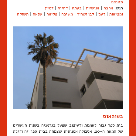
חזותית
רגש:
אהבה
|
אנושיות
|
בעתה
|
דחייה
|
דמיון
ומציאות
|
זעם
|
לבן ושחור
|
משיכה
|
פליאה
|
שנאה
|
תשוקה
באוהאוס
בית ספר גבוה לאמנות ולעיצוב שפעל בגרמניה בשנות העשרים
של המאה ה-20. אסכולה אמנותית שצמחה בבית ספר זה ודגלה