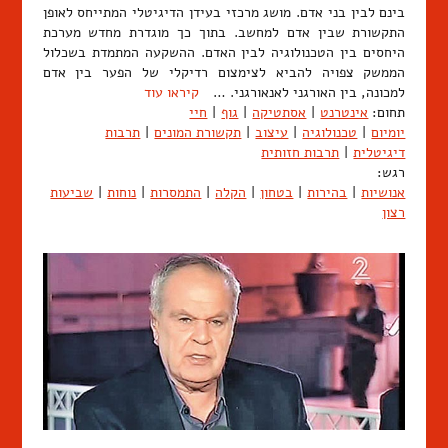
בינם לבין בני אדם. מושג מרכזי בעידן הדיגיטלי המתייחס לאופן
התקשורת שבין אדם למחשב. בתוך כך מוגדרת מחדש מערכת
היחסים בין הטכנולוגיה לבין האדם. ההשקעה המתמדת בשכלול
הממשק צפויה להביא לצימצום רדיקלי של הפער בין אדם
למכונה, בין האורגני לאנאורגני. …
קיראו עוד
תחום:
אינטרנט
|
אסתטיקה
|
גוף
|
חיי
יומיום
|
טכנולוגיה
|
עיצוב
|
תקשורת המונים
|
תרבות
דיגיטלית
|
תרבות חזותית
רגש:
אנושיות
|
בהירות
|
בטחון
|
הקלה
|
התמסרות
|
נוחות
|
שביעות
רצון