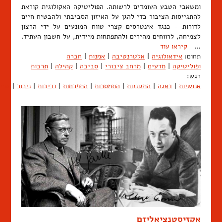
ומשאבי הטבע העומדים לרשותה. הפוליטיקה האקולוגית קוראת
להתגייסות הציבור כדי להגן על האיזון הסביבתי ולהבטיח חיים
לדורות – כנגד אינטרסים קצרי טווח המונעים על-ידי הרצון
לצמיחה, לרווחים מהירים ולהתפתחות מיידית, על חשבון העתיד.
…
קיראו עוד
תחום:
אידאולוגיה
|
אלטרנטיבה
|
אמנות
|
חברה
ופוליטיקה
|
מדעים
|
מרחב ציבורי
|
סביבה
|
קהילה
|
תרבות
רגש:
אנושיות
|
דאגה
|
התגוננות
|
התמסרות
|
התפכחות
|
נדיבות
|
ניכור
|
שייכ
אקזיסטנציאליזם