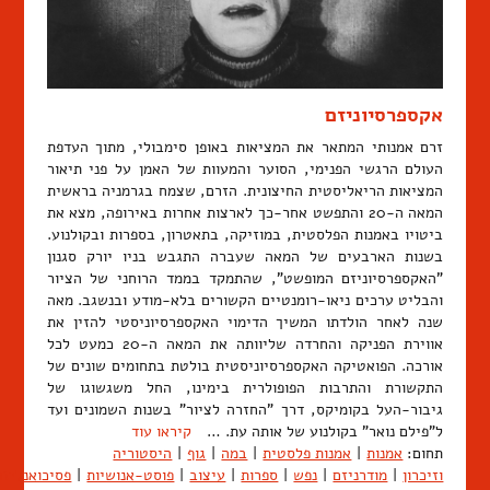
אקספרסיוניזם
זרם אמנותי המתאר את המציאות באופן סימבולי, מתוך העדפת
העולם הרגשי הפנימי, הסוער והמעוות של האמן על פני תיאור
המציאות הריאליסטית החיצונית. הזרם, שצמח בגרמניה בראשית
המאה ה-20 והתפשט אחר-כך לארצות אחרות באירופה, מצא את
ביטויו באמנות הפלסטית, במוזיקה, בתאטרון, בספרות ובקולנוע.
בשנות הארבעים של המאה שעברה התגבש בניו יורק סגנון
"האקספרסיוניזם המופשט", שהתמקד בממד הרוחני של הציור
והבליט ערכים ניאו-רומנטיים הקשורים בלא-מודע ובנשגב. מאה
שנה לאחר הולדתו המשיך הדימוי האקספרסיוניסטי להזין את
אווירת הפניקה והחרדה שליוותה את המאה ה-20 כמעט לכל
אורכה. הפואטיקה האקספרסיוניסטית בולטת בתחומים שונים של
התקשורת והתרבות הפופולרית בימינו, החל משגשוגו של
גיבור-העל בקומיקס, דרך "החזרה לציור" בשנות השמונים ועד
ל"פילם נואר" בקולנוע של אותה עת. …
קיראו עוד
תחום:
אמנות
|
אמנות פלסטית
|
במה
|
גוף
|
היסטוריה
וזיכרון
|
מודרניזם
|
נפש
|
ספרות
|
עיצוב
|
פוסט-אנושיות
|
פסיכואנליזה