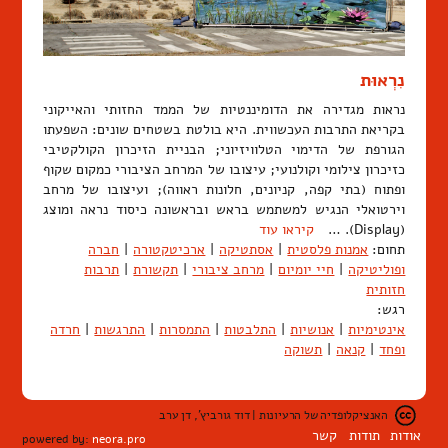
נִרְאוּת
נראות מגדירה את הדומיננטיות של הממד החזותי והאייקוני
בקריאת התרבות העכשווית. היא בולטת בשטחים שונים: השפעתו
הגורפת של הדימוי הטלוויזיוני; הבניית הזיכרון הקולקטיבי
כזיכרון צילומי וקולנועי; עיצובו של המרחב הציבורי כמקום שקוף
ופתוח (בתי קפה, קניונים, חלונות ראווה); ועיצובו של מרחב
וירטואלי הנגיש למשתמש בראש ובראשונה כיסוד נראה ומוצג
(Display). …
קיראו עוד
תחום:
אמנות פלסטית
|
אסתטיקה
|
ארכיטקטורה
|
חברה
ופוליטיקה
|
חיי יומיום
|
מרחב ציבורי
|
תקשורת
|
תרבות
חזותית
רגש:
אינטימיות
|
אנושיות
|
התלבטות
|
התמסרות
|
התרגשות
|
חרדה
ופחד
|
קנאה
|
תשוקה
האנציקלופדיה של הרעיונות | דוד גורביץ', דן ערב
אודות
תודות
קשר
powered by:
neora.pro