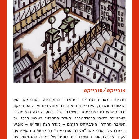
אובייקט/סובייקט
תבנית בינארית מרכזית במחשבה המערבית. הסובייקט הוא
הרשות החושבת, האובייקט הוא הדבר שחושבים עליו. הסובייקט
יכול לשמש גם כאובייקט לחשיבתו שלו. במקרה כזה הוא מוגדר
באמצעות כושרו הרפלקטיבי: האדם המתבונן בעצמו ככלי של
חשיבה טהורה. האובייקט הדומם – נעדר רצון ואדיש – מופיע
כניגודו של הסובייקט. "משבר הסובייקט" בפילוסופיה מאפיין את
עקרון אי-הוודאות בחשיבה התרבותית של ימינו. הוא מסמן את