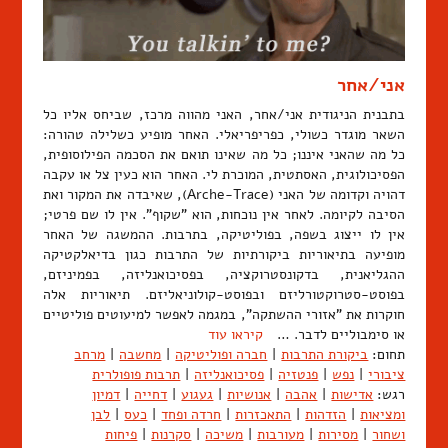
אני/אחר
בתבנית הניגודית אני/אחר, האני מהווה מרכז, שביחס אליו כל
השאר מוגדר כשולי, כפריפריאלי. האחר מופיע כשלילה טהורה:
כל מה שהאני איננו; כל מה שאינו תואם את הסכמה הפילוסופית,
הפסיכולוגית, האסתטית, המוכרת לי. האחר הוא כעין צל או עקבה
דהויה וקדומה של האני (Arche-Trace), שאיבדה את המקור ואת
הסיבה לקיומה. לאחר אין נוכחות, הוא "שקוף". אין לו שם פרטי;
אין לו ייצוג בשפה, בפוליטיקה, בתרבות. ההמשגה של האחר
מופיעה בתיאוריות ביקורתיות של התרבות כגון בדיאלקטיקה
ההגליאנית, בדקונסטרוקציה, בפסיכואנליזה, בפמיניזם,
בפוסט-סטרוקטורליזם ובפוסט-קולוניאליזם. תיאוריות אלה
חוקרות את "אזורי ההשתקה", במגמה לאפשר למיעוטים פוליטיים
או סימבוליים לדבר. …
קיראו עוד
תחום:
ביקורת התרבות
|
חברה ופוליטיקה
|
מחשבה
|
מרחב
ציבורי
|
נפש
|
פנטזיה
|
פסיכואנליזה
|
תרבות פופולרית
רגש:
אדישות
|
אהבה
|
אנושיות
|
געגוע
|
דחייה
|
דמיון
ומציאות
|
הזדהות
|
התאכזרות
|
חרדה ופחד
|
כעס
|
לבן
ושחור
|
מסירות
|
מעורבות
|
משיכה
|
סקרנות
|
פיחות