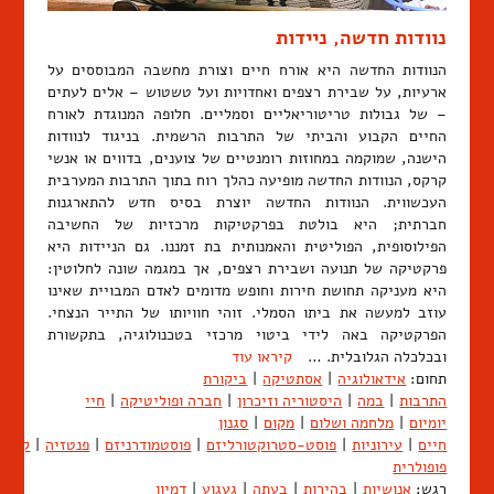
נוודות חדשה, ניידות
הנוודות החדשה היא אורח חיים וצורת מחשבה המבוססים על
ארעיות, על שבירת רצפים ואחדויות ועל טשטוש – אלים לעתים
– של גבולות טריטוריאליים וסמליים. חלופה המנוגדת לאורח
החיים הקבוע והביתי של התרבות הרשמית. בניגוד לנוודות
הישנה, שמוקמה במחוזות רומנטיים של צוענים, בדווים או אנשי
קרקס, הנוודות החדשה מופיעה כהלך רוח בתוך התרבות המערבית
העכשווית. הנוודות החדשה יוצרת בסיס חדש להתארגנות
חברתית; היא בולטת בפרקטיקות מרכזיות של החשיבה
הפילוסופית, הפוליטית והאמנותית בת זמננו. גם הניידות היא
פרקטיקה של תנועה ושבירת רצפים, אך במגמה שונה לחלוטין:
היא מעניקה תחושת חירות וחופש מדומים לאדם המבויית שאינו
עוזב למעשה את ביתו הסמלי. זוהי חוויותו של התייר הנצחי.
הפרקטיקה באה לידי ביטוי מרכזי בטכנולוגיה, בתקשורת
ובכלכלה הגלובלית. …
קיראו עוד
תחום:
אידאולוגיה
|
אסתטיקה
|
ביקורת
התרבות
|
במה
|
היסטוריה וזיכרון
|
חברה ופוליטיקה
|
חיי
יומיום
|
מלחמה ושלום
|
מקום
|
סגנון
חיים
|
עירוניות
|
פוסט-סטרוקטורליזם
|
פוסטמודרניזם
|
פנטזיה
|
קולנו
פופולרית
רגש:
אנושיות
|
בהירות
|
בעתה
|
געגוע
|
דמיון