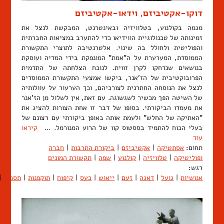
דוקו-אקטיביזם, וידאו-אקטיביזם
מגמה בקולנוע, בטלוויזיה ובאינטרנט, המבקשת לנצל את
זמינותה של טכנולוגיית הווידיאו כדי להתערב במציאות החברתית
והפוליטית ולחולל בה שינוי. אלטרנטיבה לתוצרי התקשורת
הממוסדת, המערערת על ה"אמת" המונפקת בידי המדיה ועוסקת
בנושאים שנדחקו לקרן זווית. לנוכח הצלחתה של התדמית
הפרובוקטיבית של הז'אנר, ביקשו אמצעי התקשורת הממוסדים
לנצל את הנוסחה החתרנית לצורכיהם, וכך הערעור על עוולותיה
של השיטה הפך מכשיר לשגשוגה. עם זאת, אין לשלול מן הז'אנר
את מעמדו הביקורתי. בסופו של דבר זו אחת הצורות להציג את
"האתיקה של החלש" ולעמת אותה באופן ביקורתי עם רצונם של
בעלי הכוח להתמיד בססטוס קוו של הרוע המנורמל. …
קיראו
עוד
תחום:
אסתטיקה
|
אקטיביזם
|
ביקורת התרבות
|
חברה
ופוליטיקה
|
טלוויזיה
|
קולנוע
|
שפה
|
תקשורת המונים
רגש:
אנושיות
|
גועל
|
דאגה
|
זעם
|
ייאוש
|
כעס
|
קיפוח
|
תוקפנות
|
תסכול
|