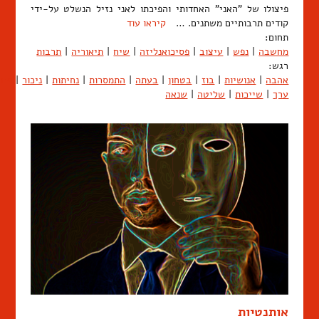
פיצולו של "האני" האחדותי והפיכתו לאני נזיל הנשלט על-ידי
קודים תרבותיים משתנים. …
קיראו עוד
תחום:
מחשבה
|
נפש
|
עיצוב
|
פסיכואנליזה
|
שיח
|
תיאוריה
|
תרבות
רגש:
אהבה
|
אנושיות
|
בוז
|
בטחון
|
בעתה
|
התמסרות
|
נחיתות
|
ניכור
|
פיח
ערך
|
שייכות
|
שליטה
|
שנאה
אותנטיות