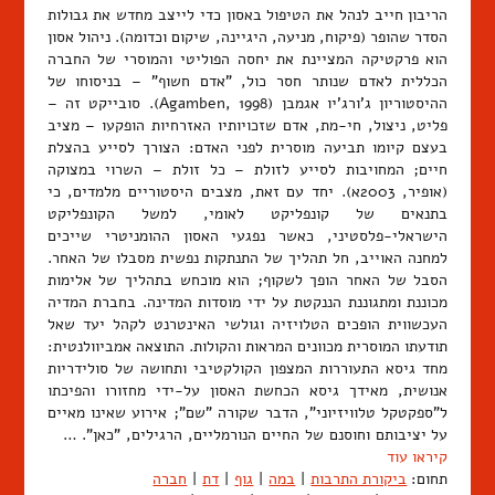
הריבון חייב לנהל את הטיפול באסון כדי לייצב מחדש את גבולות
הסדר שהופר (פיקוח, מניעה, היגיינה, שיקום וכדומה). ניהול אסון
הוא פרקטיקה המציינת את יחסה הפוליטי והמוסרי של החברה
הכללית לאדם שנותר חסר כול, "אדם חשוף" – בניסוחו של
ההיסטוריון ג'ורג'יו אגמבן (Agamben, 1998). סובייקט זה –
פליט, ניצול, חי-מת, אדם שזכויותיו האזרחיות הופקעו – מציב
בעצם קיומו תביעה מוסרית לפני האדם: הצורך לסייע בהצלת
חיים; המחויבות לסייע לזולת – כל זולת – השרוי במצוקה
(אופיר, 2003א). יחד עם זאת, מצבים היסטוריים מלמדים, כי
בתנאים של קונפליקט לאומי, למשל הקונפליקט
הישראלי-פלסטיני, כאשר נפגעי האסון ההומניטרי שייכים
למחנה האוייב, חל תהליך של התנתקות נפשית מסבלו של האחר.
הסבל של האחר הופך לשקוף; הוא מוכחש בתהליך של אלימות
מכוננת ומתגוננת הננקטת על ידי מוסדות המדינה. בחברת המדיה
העכשווית הופכים הטלויזיה וגולשי האינטרנט לקהל יעד שאל
תודעתו המוסרית מכוונים המראות והקולות. התוצאה אמביוולנטית:
מחד גיסא התעוררות המצפון הקולקטיבי ותחושה של סולידריות
אנושית, מאידך גיסא הכחשת האסון על-ידי מחזורו והפיכתו
ל"ספקטקל טלוויזיוני", הדבר שקורה "שם"; אירוע שאינו מאיים
על יציבותם וחוסנם של החיים הנורמליים, הרגילים, "כאן". …
קיראו עוד
תחום:
ביקורת התרבות
|
במה
|
גוף
|
דת
|
חברה