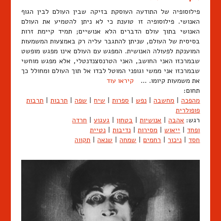
פילוסופיה של התודעה העוסקת בזיקה שבין העולם לבין הגוף
האנושי. פילוסופיה זו טוענת כי לא ניתן להטמיע את העולם
האנושי בתוך עולם הדברים הלא אנושיים; תמיד קיימת זרות
בסיסית של העולם, שניתן להתגבר עליה רק באמצעות המשמעות
המוענקת לפעולה האנושית. המפגש עם העולם אינו מפגש מופשט
שבמרכזו האני החושב, האני הטרנסצנדנטלי, אלא מפגש מוחשי
שבמרכזו אני ממשי וגופני המוטל לבדו אל תוך העולם ומחולל כך
את משמעות קיומו. …
קיראו עוד
תחום:
מהפכה
|
מחשבה
|
נפש
|
ספרות
|
שיח
|
שפה
|
תרבות
|
תרבות
פופולרית
רגש:
אהבה
|
אנושיות
|
בטחון
|
געגוע
|
חרדה
ופחד
|
ייאוש
|
מסירות
|
נדיבות
|
נטיית
חסד
|
ניכור
|
רחמים
|
שמחה
|
שנאה
|
תקווה