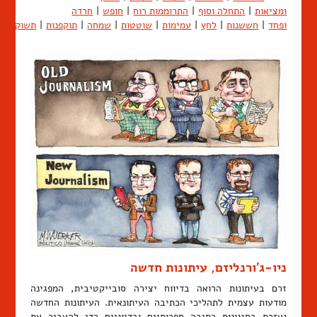
ומציאות
|
התחלה וסוף
|
התרוממות רוח
|
חופש
|
חרדה
ופחד
|
חששנות
|
לחץ
|
עמימות
|
שוטטות
|
שמחה
|
תוקפנות
|
תשוקה
ניו-ג'ורנליזם, עיתונות חדשה
זרם בעיתונות הרואה בדיווח יצירה סובייקטיבית, המפגינה
מודעות עצמית לתהליכי הכתיבה העיתונאית. העיתונות החדשה
נעזרת בסגנונות כתיבה ספרותיים ובדיוניים כדי להעביר את