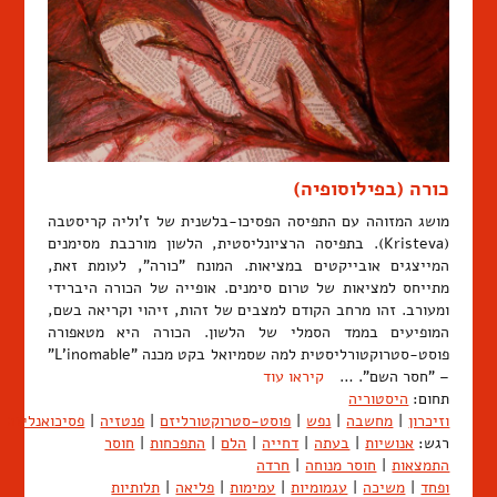
כורה (בפילוסופיה)
מושג המזוהה עם התפיסה הפסיכו-בלשנית של ז'וליה קריסטבה
(Kristeva). בתפיסה הרציונליסטית, הלשון מורכבת מסימנים
המייצגים אובייקטים במציאות. המונח "כורה", לעומת זאת,
מתייחס למציאות של טרום סימנים. אופייה של הכורה היברידי
ומעורב. זהו מרחב הקודם למצבים של זהות, זיהוי וקריאה בשם,
המופיעים בממד הסמלי של הלשון. הכורה היא מטאפורה
פוסט-סטרוקטורליסטית למה שסמיואל בקט מכנה "L'inomable"
– "חסר השם". …
קיראו עוד
תחום:
היסטוריה
וזיכרון
|
מחשבה
|
נפש
|
פוסט-סטרוקטורליזם
|
פנטזיה
|
פסיכואנליזה
|
רגש:
אנושיות
|
בעתה
|
דחייה
|
הלם
|
התפכחות
|
חוסר
התמצאות
|
חוסר מנוחה
|
חרדה
ופחד
|
משיכה
|
עגמומיות
|
עמימות
|
פליאה
|
תלותיות