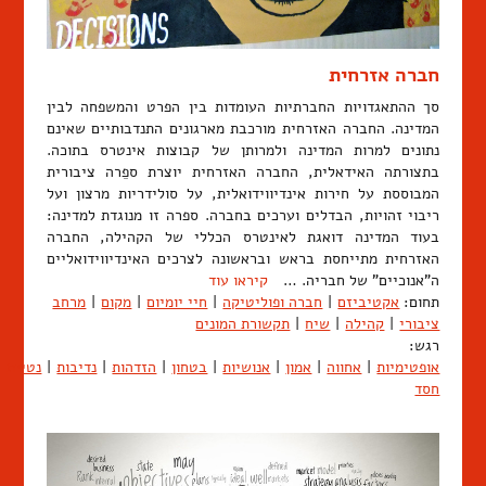
חברה אזרחית
סך ההתאגדויות החברתיות העומדות בין הפרט והמשפחה לבין
המדינה. החברה האזרחית מורכבת מארגונים התנדבותיים שאינם
נתונים למרות המדינה ולמרותן של קבוצות אינטרס בתוכה.
בתצורתה האידאלית, החברה האזרחית יוצרת ספֵרה ציבורית
המבוססת על חירות אינדיווידואלית, על סולידריות מרצון ועל
ריבוי זהויות, הבדלים וערכים בחברה. ספרה זו מנוגדת למדינה:
בעוד המדינה דואגת לאינטרס הכללי של הקהילה, החברה
האזרחית מתייחסת בראש ובראשונה לצרכים האינדיווידואליים
ה"אנוכיים" של חבריה. …
קיראו עוד
תחום:
אקטיביזם
|
חברה ופוליטיקה
|
חיי יומיום
|
מקום
|
מרחב
ציבורי
|
קהילה
|
שיח
|
תקשורת המונים
רגש:
אופטימיות
|
אחווה
|
אמון
|
אנושיות
|
בטחון
|
הזדהות
|
נדיבות
|
נטיית
חסד