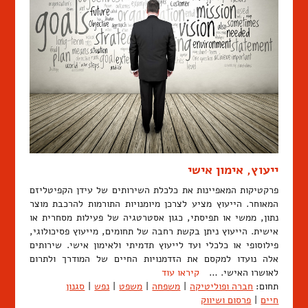
ייעוץ, אימון אישי
פרקטיקות המאפיינות את כלכלת השירותים של עידן הקפיטליזם
המאוחר. הייעוץ מציע לצרכן מיומנויות התורמות להרכבת מוצר
נתון, ממשי או תפיסתי, כגון אסטרטגיה של פעילות מסחרית או
אישית. הייעוץ ניתן בקשת רחבה של תחומים, מייעוץ פסיכולוגי,
פילוסופי או כלכלי ועד לייעוץ תדמיתי ולאימון אישי. שירותים
אלה נועדו למקסם את הזדמנויות החיים של המודרך ולתרום
לאושרו האישי. …
קיראו עוד
תחום:
חברה ופוליטיקה
|
משפחה
|
משפט
|
נפש
|
סגנון
חיים
|
פרסום ושיווק