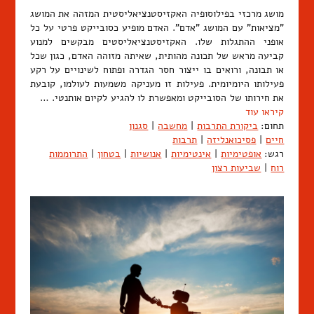
מושג מרכזי בפילוסופיה האקזיסטנציאליסטית המזהה את המושג
"מציאות" עם המושג "אדם". האדם מופיע כסובייקט פרטי על כל
אופני ההתגלות שלו. האקזיסטנציאליסטים מבקשים למנוע
קביעה מראש של תכונה מהותית, שאיתה מזוהה האדם, כגון שכל
או תבונה, ורואים בו ייצור חסר הגדרה ופתוח לשינויים על רקע
פעילותו היומיומית. פעילות זו מעניקה משמעות לעולמו, קובעת
את חירותו של הסובייקט ומאפשרת לו להגיע לקיום אותנטי. …
קיראו עוד
תחום:
ביקורת התרבות
|
מחשבה
|
סגנון
חיים
|
פסיכואנליזה
|
תרבות
רגש:
אופטימיות
|
אינטימיות
|
אנושיות
|
בטחון
|
התרוממות
רוח
|
שביעות רצון