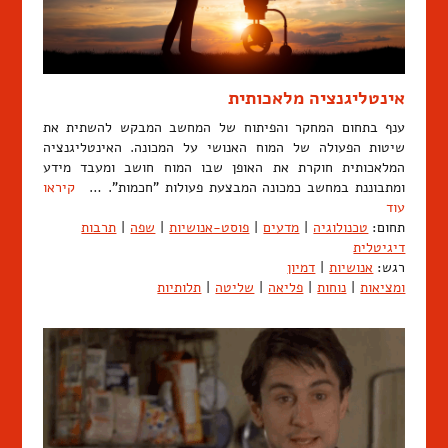
אינטליגנציה מלאכותית
ענף בתחום המחקר והפיתוח של המחשב המבקש להשתית את
שיטות הפעולה של המוח האנושי על המכונה. האינטליגנציה
המלאכותית חוקרת את האופן שבו המוח חושב ומעבד מידע
ומתבוננת במחשב כמכונה המבצעת פעולות "חכמות". …
קיראו
עוד
תחום:
טכנולוגיה
|
מדעים
|
פוסט-אנושיות
|
שפה
|
תרבות
דיגיטלית
רגש:
אנושיות
|
דמיון
ומציאות
|
נוחות
|
פליאה
|
שליטה
|
תלותיות