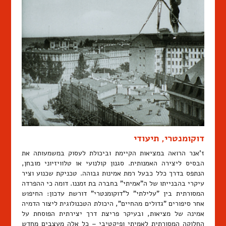
דוקומנטרי, תיעודי
ז'אנר הרואה במציאות הקיימת וביכולת לעסוק במשמעותה את
הבסיס ליצירה האמנותית. סגנון קולנועי או טלוויזיוני מובחן,
הנתפס בדרך כלל כבעל רמת אמינות גבוהה. טכניקת שכנוע וציר
עיקרי בהבנייתו של ה"אמיתי" בחברה בת זמננו. דומה כי ההפרדה
המסורתית בין "עלילתי" ל"דוקומנטרי" דורשת עדכון: החיפוש
אחר סיפורים "גדולים מהחיים", היכולת הטכנולוגית ליצור הדמיה
אמינה של מציאות, ובעיקר פריצת דרך יצירתית הפוסחת על
החלוקה המסורתית לאמיתי ופיקטיבי – כל אלה מעצבים מחדש