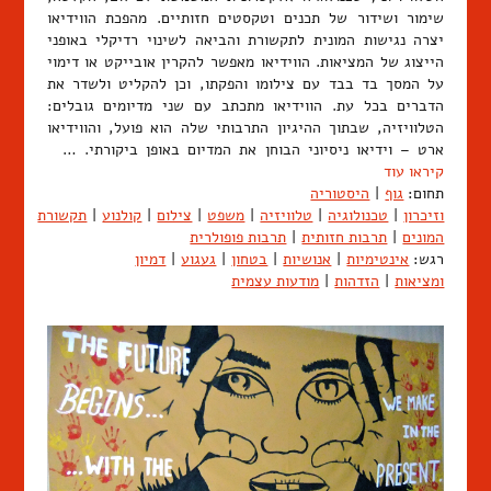
שימור ושידור של תכנים וטקסטים חזותיים. מהפכת הווידיאו
יצרה נגישות המונית לתקשורת והביאה לשינוי רדיקלי באופני
הייצוג של המציאות. הווידיאו מאפשר להקרין אובייקט או דימוי
על המסך בד בבד עם צילומו והפקתו, וכן להקליט ולשדר את
הדברים בכל עת. הווידיאו מתכתב עם שני מדיומים גובלים:
הטלוויזיה, שבתוך ההיגיון התרבותי שלה הוא פועל, והווידיאו
ארט – וידיאו ניסיוני הבוחן את המדיום באופן ביקורתי. …
קיראו עוד
תחום:
גוף
|
היסטוריה
וזיכרון
|
טכנולוגיה
|
טלוויזיה
|
משפט
|
צילום
|
קולנוע
|
תקשורת
המונים
|
תרבות חזותית
|
תרבות פופולרית
רגש:
אינטימיות
|
אנושיות
|
בטחון
|
געגוע
|
דמיון
ומציאות
|
הזדהות
|
מודעות עצמית