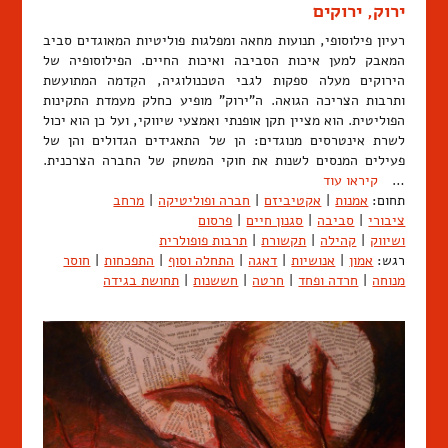
ירוק, ירוקים
רעיון פילוסופי, תנועות מחאה ומפלגות פוליטיות המאוגדים סביב
המאבק למען איכות הסביבה ואיכות החיים. הפילוסופיה של
הירוקים מעלה ספקות לגבי הטכנולוגיה, הקִדמה המתועשת
ותרבות הצריכה הגואה. ה"ירוק" מופיע כחלק מעמדת התקינות
הפוליטית. הוא מציין תקן אופנתי ואמצעי שיווקי, ועל כן הוא יכול
לשרת אינטרסים מנוגדים: הן של התאגידים הגדולים והן של
פעילים המנסים לשנות את חוקי המשחק של החברה הצרכנית.
…
קיראו עוד
תחום:
אמנות
|
אקטיביזם
|
חברה ופוליטיקה
|
מרחב
ציבורי
|
סביבה
|
סגנון חיים
|
פרסום
ושיווק
|
קהילה
|
תקשורת
|
תרבות פופולרית
רגש:
אמון
|
אנושיות
|
דאגה
|
התחלה וסוף
|
התפכחות
|
חוסר
מנוחה
|
חרדה ופחד
|
חרטה
|
חששנות
|
תחושת בגידה