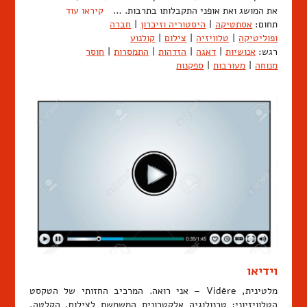
את המושג ואת אופני התקבלותו בתרבות. …
קיראו עוד
תחום:
אסתטיקה
|
היסטוריה וזיכרון
|
חברה
ופוליטיקה
|
טלוויזיה
|
צילום
|
קולנוע
רגש:
אנושיות
|
דאגה
|
הזדהות
|
התמסרות
|
חוסר
מנוחה
|
מעורבות
|
ספקנות
וידיאו
מלטינית, Vidēre – אני רואה. המרכיב החזותי של הטקסט
הטלוויזיוני; טכנולוגיה אלקטרונית המשמשת לצילום, הקלטה,