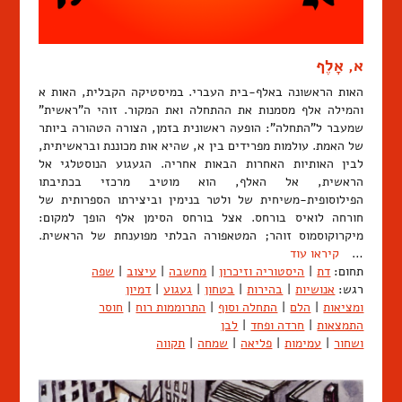
א, אָלֶף
האות הראשונה באלף-בית העברי. במיסטיקה הקבלית, האות א
והמילה אלף מסמנות את ההתחלה ואת המקור. זוהי ה"ראשית"
שמעבר ל"התחלה": הופעה ראשונית בזמן, הצורה הטהורה ביותר
של האמת. עולמות מפרידים בין א, שהיא אות מכוננת ובראשיתית,
לבין האותיות האחרות הבאות אחריה. הגעגוע הנוסטלגי אל
הראשית, אל האלף, הוא מוטיב מרכזי בכתיבתו
הפילוסופית-משיחית של ולטר בנימין וביצירתו הספרותית של
חורחה לואיס בורחס. אצל בורחס הסימן אלף הופך למקום:
מיקרוקוסמוס זוהר; המטאפורה הבלתי מפוענחת של הראשית.
…
קיראו עוד
תחום:
דת
|
היסטוריה וזיכרון
|
מחשבה
|
עיצוב
|
שפה
רגש:
אנושיות
|
בהירות
|
בטחון
|
געגוע
|
דמיון
ומציאות
|
הלם
|
התחלה וסוף
|
התרוממות רוח
|
חוסר
התמצאות
|
חרדה ופחד
|
לבן
ושחור
|
עמימות
|
פליאה
|
שמחה
|
תקווה