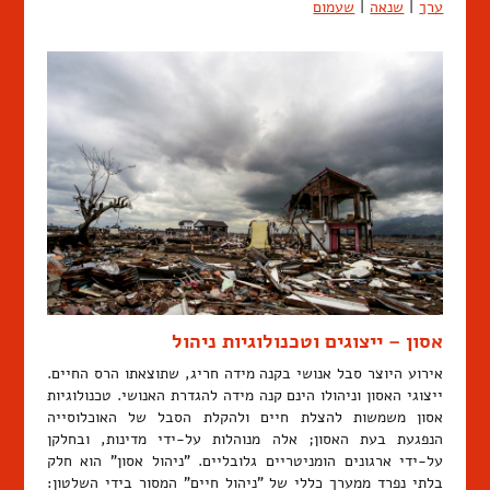
ערך
|
שנאה
|
שעמום
אסון – ייצוגים וטכנולוגיות ניהול
אירוע היוצר סבל אנושי בקנה מידה חריג, שתוצאתו הרס החיים.
ייצוגי האסון וניהולו הינם קנה מידה להגדרת האנושי. טכנולוגיות
אסון משמשות להצלת חיים ולהקלת הסבל של האוכלוסייה
הנפגעת בעת האסון; אלה מנוהלות על-ידי מדינות, ובחלקן
על-ידי ארגונים הומניטריים גלובליים. "ניהול אסון" הוא חלק
בלתי נפרד ממערך כללי של "ניהול חיים" המסור בידי השלטון: