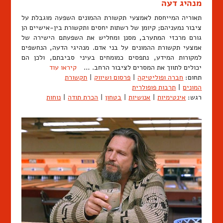
מנהיג דעה
תאוריה המייחסת לאמצעי תקשורת ההמונים השפעה מוגבלת על
ציבור נמעניהם; קיומן של רשתות יחסים ותקשורת בין-אישיים הן
גורם מרכזי המתערב, מסנן ומחליש את השפעתם הישירה של
אמצעי תקשורת ההמונים על בני אדם. מנהיגי הדעה, הנחשפים
למקורות המידע, נתפסים כמומחים בעיני סביבתם, ולכן הם
יכולים לתווך את המסרים לציבור הרחב. …
קיראו עוד
תחום:
חברה ופוליטיקה
|
פרסום ושיווק
|
תקשורת
המונים
|
תרבות פופולרית
רגש:
אינטימיות
|
אנושיות
|
בטחון
|
הכרת תודה
|
נוחות