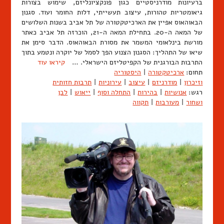
ברעיונות מודרניסטיים כגון פונקציונליזם, שימוש בצורות
גיאומטריות טהורות, עיצוב תעשייתי, דלות החומר ועוד. סגנון
הבאוהאוס אפיין את הארכיטקטורה של תל אביב בשנות השלושים
של המאה ה-20. בתחילת המאה ה-21, הוכרזה תל אביב כאתר
מורשת בינלאומי המשמר את מסורת הבאוהאוס. הדבר סימן את
שיאו של התהליך: הסגנון הצנוע הפך לסמל של יוקרה ונטמע בתוך
התרבות הבורגנית של הקפיטליזם הישראלי. …
קיראו עוד
תחום:
ארכיטקטורה
|
היסטוריה
וזיכרון
|
מודרניזם
|
עיצוב
|
עירוניות
|
תרבות חזותית
רגש:
אנושיות
|
בהירות
|
התחלה וסוף
|
ייאוש
|
לבן
ושחור
|
מעורבות
|
תקווה