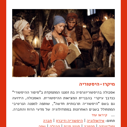
מיקרו-היסטוריה
אסכולה בהיסטוריוגרפיה בת זמננו המתמקדת ב"סיפור ההיסטורי"
כנדבך עיקרי בהבניית המציאות ההיסטורית. האסכולה, הידועה
גם בשם "היסטוריה תרבותית חדשה", שותפה למפנה הנרטיבי
המתחולל בשנים האחרונות במתודולוגיה של מדעי הרוח והחברה.
…
קיראו עוד
תחום:
אידאולוגיה
|
היסטוריה וזיכרון
|
חברה
ופוליטיקה
|
מהפכה
|
סגנון חיים
|
קהילה
|
שפה