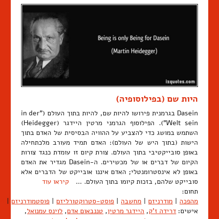
היות שם (בפילוסופיה)
Dasein בגרמנית פירושו להיות שם, להיות בתוך העולם ("in der
Welt sein"). הפילוסוף הגרמני מרטין היידגר (Heidegger)
השתמש במושג כדי להצביע על ההוויה הבסיסית של האדם בתוך
הישות (בתוך היש של העולם): האדם תמיד מעורב מלכתחילה
באופן סובייקטיבי בתוך העולם. צורת קיום זו עומדת כנגד צורות
הקיום של דברים או של מכשירים. ה-Dasein מגדיר את האדם
באופן לא אינסטרומנטלי; האדם איננו אובייקט של הדברים אלא
סובייקט שלהם, בזכות קיומו בתוך העולם. …
קיראו עוד
תחום:
מהפכה
|
מודרניזם
|
מחשבה
|
פוסט-סטרוקטורליזם
|
פוסטמודרניזם
|
פס
אישים:
דרידה ז'ק
,
היידגר מרטין
,
טננבאום אדם
,
לוינס עמנואל
,