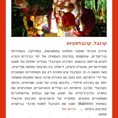
קרנבל, קרנבלסקיות
אירוע חברתי ופומבי המלווה בתחפושות, במוזיקה, בתחרויות
ובריקודים, שהתפתח בתרבות העממית של ימי הביניים והגיע
לשיא פריחתו ברנסנס. האירוע הקרנבלי מבליט יסודות של חופש
ופמיליאריות, פנטזיה ודמיון, דיאלוג בין-תרבותי ומחאה פוליטית.
מאז המאה ה-17 הקרנבל אינו מזוהה רק עם המחזוריות הפומבית
של חיי היומיום; הוא נחגג גם כאירוע פרטי (נשף מסכות) ומאוחר
יותר גם כאירוע מילולי, בלובשו צורה של סוגה ספרותית. הרומן
הקרנבלי מורכב מיסודות רב-קוליים והטרוגניים המדגימים את
החוויה הליבידינלית של חופש ופריצת גבולות אידאולוגיים
ואסתטיים נוקשים. מחקריו של תיאורטיקן התרבות מיכאיל
באחטין (Bakhtin) הפכו את הקרנבל למונח מרכזי בביקורת
התרבות בימינו. …
קיראו עוד
תחום: