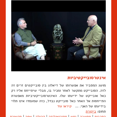
אינטרסובייקטיביות
מושג המסביר את אפשרותו של דיאלוג בין סובייקטים זרים זה
לזה. הסובייקט מתקשר לאחר ומכיר בו, מבלי שיתייחס אליו רק
כאל אובייקט של ידיעתו שלו. האינטרסובייקטיביות מאפשרת
התייחסות אל האחר כאל סובייקט נבדל, כזה שמעמדו אינו תלוי
בידיעתו של האני. …
קיראו עוד
תחום:
ביקורת
התרבות
|
מחשבה
|
נפש
|
פסיכואנליזה
|
קהילה
|
שפה
|
תקשורת