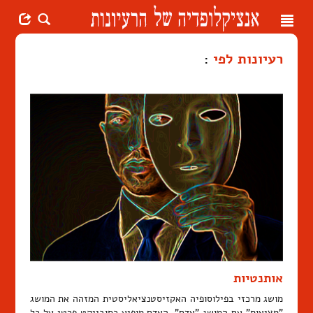
Toggle
navigation
רעיונות לפי
:
אותנטיות
מושג מרכזי בפילוסופיה האקזיסטנציאליסטית המזהה את המושג
"מציאות" עם המושג "אדם". האדם מופיע כסובייקט פרטי על כל