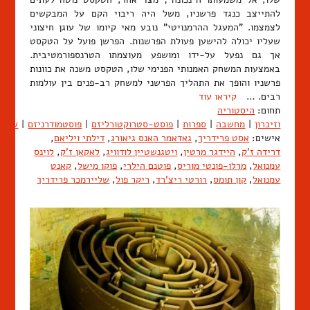
להתייצב כנגד פרשניו, משל היה ריבוי הקם על המבקשים
לצמצמו. "המעגל ההרמנויטי" נובע מאי קיומו של עוגן חיצוני
שעליו יכולה להישען פעולת הפרשנות. הפרשן פועל על הטקסט
אך גם נפעל על-ידו ומושפע מעוצמתו הטרנספורמטיבית.
באמצעות המשחק האמנותי הפנימי שלו, הטקסט משנה את כוונות
פרשניו והופך את התהליך הפרשני למשחק רב-פנים בין עולמות
רבים. …
קיראו עוד
תחום:
היסטוריה
וזיכרון
|
מחשבה
|
ספרות
|
פוסט-סטרוקטורליזם
|
פוסטמודרניזם
|
שיח
אישים:
אסט פרידריך
,
גאדאמר האנס גיאורג
,
דילתי ויליאם
,
דרידה ז'ק
,
היידגר מרטין
,
ויטגנשטיין לודוויג
,
לאקאן ז'ק
,
לוינס
עמנואל
,
מרלו-פונטי מוריס
,
פוטנם הילרי
,
פוקו מישל
,
קאנט
עמנואל
,
קון תומס
,
רורטי ריצ'רד
,
ריקר פול
,
שליירמכר פרידריך