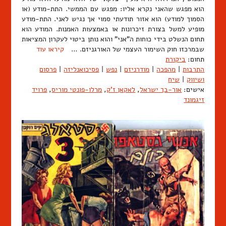
הוא מפגש שהאני נקרא אליו: מפגש עם הממשי. התת-מודע (או
הסמוך למודע) הוא אזור תודעתי סמוי אך נגיש לאני. התת-מודע
מופיע למשל בצורת זיכרונות או באמצעות האמנות. המודע הוא
תחום הנשלט בידי כוחות ה"אני" והוא נותן ביטוי לעקרון המציאות
שבמרכזו חוק השימור העצמי של האורגניזם. …
קיראו עוד
תחום:
ביקורת
התרבות
|
מהפכה
|
מודרניזם
|
נפש
|
פסיכואנליזה
|
פרסום
ושיווק
|
שיח
אישים:
אור-בך ישראל
,
לאקאן ז'ק
,
מרלו-פונטי מוריס
,
פרויד
זיגמונד