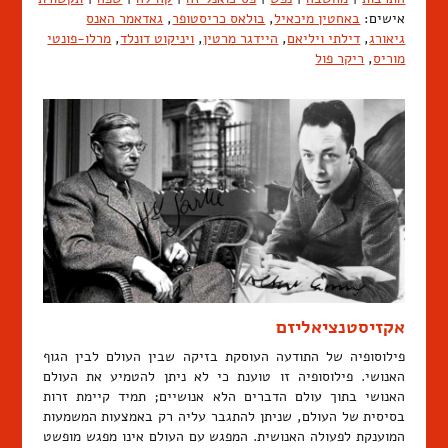
אישים:
באחטין מיכאיל
,
בולאס כריסטופר
,
גאדאמר האנס
גיאורג
,
דילתי ויליאם
,
היידגר מרטין
,
ויניקוט דונלד
,
מרלו-פונטי
מוריס
,
ריקר פול
אקזיסטנציאליזם
פילוסופיה של התודעה העוסקת בזיקה שבין העולם לבין הגוף
האנושי. פילוסופיה זו טוענת כי לא ניתן להטמיע את העולם
האנושי בתוך עולם הדברים הלא אנושיים; תמיד קיימת זרות
בסיסית של העולם, שניתן להתגבר עליה רק באמצעות המשמעות
המוענקת לפעולה האנושית. המפגש עם העולם אינו מפגש מופשט