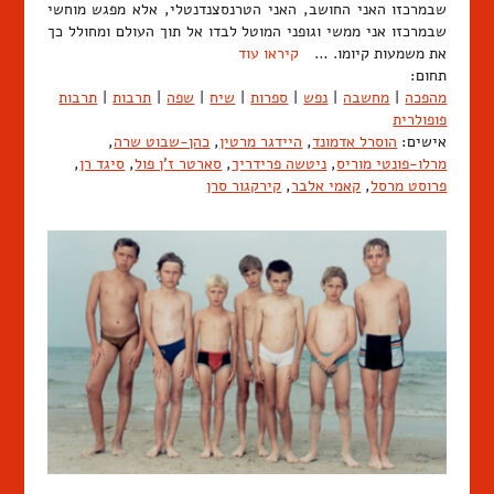
שבמרכזו האני החושב, האני הטרנסצנדנטלי, אלא מפגש מוחשי
שבמרכזו אני ממשי וגופני המוטל לבדו אל תוך העולם ומחולל כך
את משמעות קיומו. …
קיראו עוד
תחום:
מהפכה
|
מחשבה
|
נפש
|
ספרות
|
שיח
|
שפה
|
תרבות
|
תרבות
פופולרית
אישים:
הוסרל אדמונד
,
היידגר מרטין
,
כהן-שבוט שרה
,
מרלו-פונטי מוריס
,
ניטשה פרידריך
,
סארטר ז'ן פול
,
סיגד רן
,
פרוסט מרסל
,
קאמי אלבר
,
קירקגור סרן