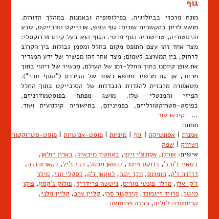
גוף
מונח מרכזי בביולוגיה, בפילוסופיה ובאמנות במהלך הדורות.
מושא לדיון בהקשרים שונים: גוף ונפש, אובייקט וסובייקט, טבע
והיסטוריה, טריטוריה וגוף פרטי. הגוף הוא בעל קיום פרדוקסלי:
מצד אחד זהו עצם התופס מקום בחלל ומסמן גבולות בין הקרוב
לרחוק, בין המעוצב לעמום; מצד אחר זהו מכשיר של ידע המגדיר
את אופן קיומנו בתוך החלל-זמן של העולם, מכשיר של זיהוי בתוך
מרחב, אך גם מכשיר ומושא כאחד של הזיכרון ("הגוף זוכר").
מטאפורה מרכזית להגדרת הנבדלות של הסובייקט בתוך החלל
הפיזי והמנטלי שלו. מושג מפתח בפוסטמודרניזם,
בפוסט-סטרוקטורליזם, בפמיניזם, בתיאוריה קולנועית ועוד.
…
קיראו עוד
תחום:
אמנות
|
אסתטיקה
|
גוף
|
מיניות
|
פוסט-אנושיות
|
פוסט-סטרוקטורליזם
ושיווק
|
שפה
אישים:
אורלן
,
אקונצ'י ויטו
,
באחטין מיכאיל
,
בארת רולאן
,
בטאיי ז'ורז'
,
ברוקס פיטר
,
דושאן מרסל
,
דלז ז'יל
,
דקארט רנה
,
דרידה ז'ק
,
הומרוס
,
וולך יונה
,
לאקאן ז'ק
,
לסקלי חזי
,
מילר
ז'ק-אלן
,
מרלו-פונטי מוריס
,
ניטשה פרידריך
,
פולוק ג'קסון
,
פוקו
מישל
,
פרויד זיגמונד
,
קירקגור סרן
,
קליין איב
,
קליין מלני
,
קריסטבה ז'וליה
,
רבלה פרנסואה