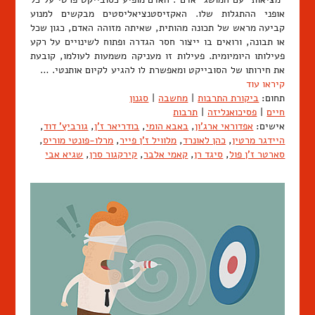
אופני ההתגלות שלו. האקזיסטנציאליסטים מבקשים למנוע
קביעה מראש של תכונה מהותית, שאיתה מזוהה האדם, כגון שכל
או תבונה, ורואים בו ייצור חסר הגדרה ופתוח לשינויים על רקע
פעילותו היומיומית. פעילות זו מעניקה משמעות לעולמו, קובעת
את חירותו של הסובייקט ומאפשרת לו להגיע לקיום אותנטי. …
קיראו עוד
תחום:
ביקורת התרבות
|
מחשבה
|
סגנון
חיים
|
פסיכואנליזה
|
תרבות
אישים:
אפדוראי ארג'ון
,
באבא הומי
,
בודריאר ז'ן
,
גורביץ' דוד
,
היידגר מרטין
,
כהן לאונרד
,
מלוויל ז'ן פייר
,
מרלו-פונטי מוריס
,
סארטר ז'ן פול
,
סיגד רן
,
קאמי אלבר
,
קירקגור סרן
,
שגיא אבי