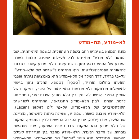
לא-מודע, תת-מודע
מונח הנמצא בשימוש רחב בשפה הטיפולית ובשפה היומיומית. שם
התואר "לא מודע" מתייחס לכל פעילות שאינה נוכחת בשדה
המודע של הנפש ברגע נתון. כשם עצם, הלא-מודע קשור בטבורו
לתיאוריה הפסיכואנליטית. הוא מתייחס ל"שיטה של הלא-מודע".
על-פי פרויד, דרך המלך אל הלא-מודע היא באמצעות ניתוח אופני
הופעתו בחלום (פרויד, [1900] 2007). החלום נותן ביטוי
למשאלות מודחקות ולא מודעות המאיימות על האני, בעיקר בשל
אופיין המיני. אפשר להבחין בין הלא-מודע הפרוידיאני, המתייחס
לרמת הפרט, לבין הלא-מודע היונגיאני, המתייחס לשורשים
הקולקטיביים של הלא-מודע. על-פי ז'ק לאקאן (Lacan),
הלא-מודע מובנה כשפה. שפה זו, שאינה ניתנת לחשיפה, מציינת
את הפער, את הפִּרצה, שבין הסיבה הנפשית לבין התסמין. המקום
של הלא-מודע הוא המקום שבו נוצרת הפתעה, שבו מורגשת
נוכחות של הדבר הנעדר. הלא-מודע מחבר בין הנוירוזה לעולם
הממשי; הנוירוזה היא מעין "צלקת" של הלא-מודע. הלא-מודע