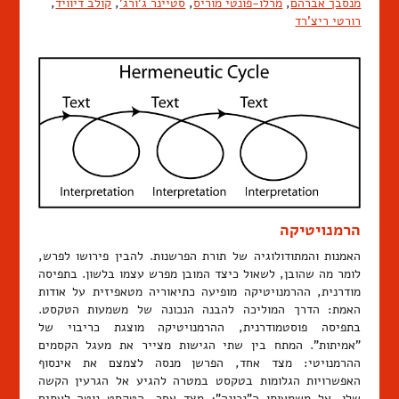
מנסבך אברהם
,
מרלו-פונטי מוריס
,
סטיינר ג'ורג'
,
קולב דיוויד
,
רורטי ריצ'רד
הרמנויטיקה
האמנות והמתודולוגיה של תורת הפרשנות. להבין פירושו לפרש,
לומר מה שהובן, לשאול כיצד המובן מפרש עצמו בלשון. בתפיסה
מודרנית, ההרמנויטיקה מופיעה כתיאוריה מטאפיזית על אודות
האמת: הדרך המוליכה להבנה הנכונה של משמעות הטקסט.
בתפיסה פוסטמודרנית, ההרמנויטיקה מוצגת כריבוי של
"אמיתות". המתח בין שתי הגישות מצייר את מעגל הקסמים
ההרמנויטי: מצד אחד, הפרשן מנסה לצמצם את אינסוף
האפשרויות הגלומות בטקסט במטרה להגיע אל הגרעין הקשה
שלו, אל משמעותו ה"נכונה"; מצד אחר, הטקסט נוטה לעתים