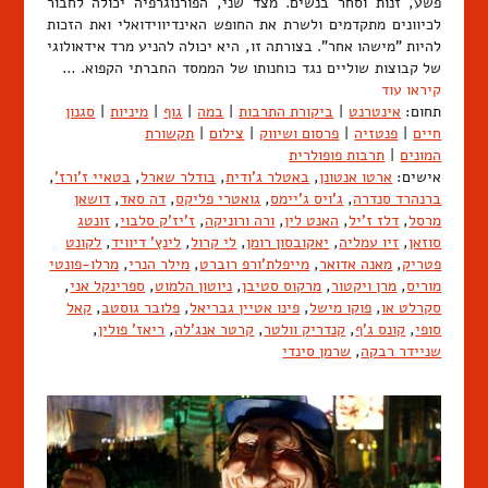
פשע, זנות וסחר בנשים. מצד שני, הפורנוגרפיה יכולה לחבור
לכיוונים מתקדמים ולשרת את החופש האינדיווידואלי ואת הזכות
להיות "מישהו אחר". בצורתה זו, היא יכולה להניע מרד אידאולוגי
של קבוצות שוליים נגד כוחנותו של הממסד החברתי הקפוא. …
קיראו עוד
תחום:
אינטרנט
|
ביקורת התרבות
|
במה
|
גוף
|
מיניות
|
סגנון
חיים
|
פנטזיה
|
פרסום ושיווק
|
צילום
|
תקשורת
המונים
|
תרבות פופולרית
אישים:
ארטו אנטונן
,
באטלר ג'ודית
,
בודלר שארל
,
בטאיי ז'ורז'
,
ברנהרד סנדרה
,
ג'ויס ג'יימס
,
גואטרי פליקס
,
דה סאד
,
דושאן
מרסל
,
דלז ז'יל
,
האנט לין
,
ורה ורוניקה
,
ז'יז'ק סלבוי
,
זונטג
סוזאן
,
זיו עמליה
,
יאקובסון רומן
,
לי קרול
,
לינץ' דיוויד
,
לקונט
פטריק
,
מאנה אדואר
,
מייפלת'ורפ רוברט
,
מילר הנרי
,
מרלו-פונטי
מוריס
,
מרן ויקטור
,
מרקוס סטיבן
,
ניוטון הלמוט
,
ספרינקל אני
,
סקרלט או
,
פוקו מישל
,
פינו אטיין גבריאל
,
פלובר גוסטב
,
קאל
סופי
,
קונס ג'ף
,
קנדריק וולטר
,
קרטר אנג'לה
,
ריאז' פולין
,
שניידר רבקה
,
שרמן סינדי