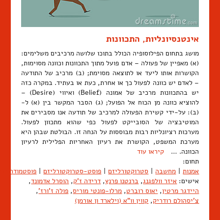
אינטנסיונליות, התכוונות
מושג בתחום הפילוסופיה הכולל בתוכו שלושה מרכיבים משלימים:
(א) מאפיין של פעולה – אדם פועל מתוך התכוונות וכוונה מסוימות,
הקושרות אותו ליעד או לתוצאה מסוימת; (ב) מרכיב של התודעה
– לאדם יש כוונה לפעול כך או אחרת, כעת או בעתיד. במקרה כזה
יש בהתכוונות מרכיב של אמונה (Belief) ואיווי (Desire) –
להוציא כוונה מן הכוח אל הפועל; (ג) הסבר המקשר בין (א) ל-
(ב): על-ידי קשירת הפעולה למרכיב של תודעה אנו מסבירים את
המוטיבציה של הסובייקט לפעול כפי שהוא מתכוון לפעול.
מערכות רציונליות רבות מבוססות על הנחה זו. הבולטת שבהן היא
מערכת המשפט, הקושרת את רעיון האחריות הפלילית לרעיון
הכוונה. …
קיראו עוד
תחום:
אמנות
|
מחשבה
|
סטרוקטורליזם
|
פוסט-סטרוקטורליזם
|
פוסטמודרניזם
אישים:
איזר וולפגנג
,
ברנטנו פרנץ
,
דרידה ז'ק
,
הוסרל אדמונד
,
היידגר מרטין
,
יאוס רוברט
,
מרלו-פונטי מוריס
,
פולה ז'ורז'
,
צ'יסהולם רודריק
,
קווין וו"א (וילארד ון אורמן)