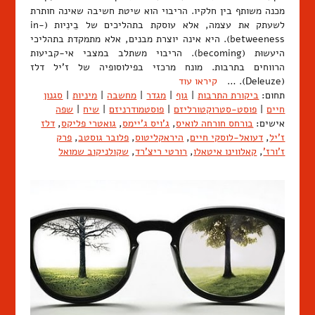
מכנה משותף בין חלקיו. הריבוי הוא שיטת חשיבה שאינה חותרת
לשעתק את עצמה, אלא עוסקת בתהליכים של בֵינִיות (in-
betweeness). היא אינה יוצרת מבנים, אלא מתמקדת בתהליכי
היעשוּת (becoming). הריבוי משתלב במצבי אי-קביעות
הרווחים בתרבות. מונח מרכזי בפילוסופיה של ז'יל דלז
(Deleuze). …
קיראו עוד
תחום:
ביקורת התרבות
|
גוף
|
מגדר
|
מחשבה
|
מיניות
|
סגנון
חיים
|
פוסט-סטרוקטורליזם
|
פוסטמודרניזם
|
שיח
|
שפה
אישים:
בורחס חורחה לואיס
,
ג'ויס ג'יימס
,
גואטרי פליקס
,
דלז
ז'יל
,
דעואל-לוסקי חיים
,
היראקליטוס
,
פלובר גוסטב
,
פרק
ז'ורז'
,
קאלווינו איטאלו
,
רורטי ריצ'רד
,
שקולניקוב שמואל