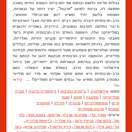
גבולות מדינת הלאום ובוחנת את התרבויות השונות החיות בתוכה
ומחוצה לה. בניגוד למושג "תרבות", יציר רוחה של הנאורות,
המנוסח בלשון יחיד ומציע דגם אוניברסלי ומהותני,
הרב-תרבותיות דוברת בלשון רבים. היא מציעה מצבי הטרוגניות
וריבוי כחלופה לתרבות הומוגנית, היררכית באופייה ודכאנית
בפוליטיקה שלה. השקפת העולם הרב-תרבותית חוקרת כיצד
מאבקי כוח והקשרים היסטוריים מַבְנים זהויות מגדריות,
מעמדיות, גזעיות ולאומיות. מונחים כגון אחרוּת, שוליות, הבדלים
ופוסט-קולוניאליזם משמשים מקור להעצמה ולהתחדשות. מבחינה
פוליטית, ההשקפה הרב-תרבותית מבקשת להגן על זכותם של
מיעוטים לדבוק בנורמות ובאורחות חיים ייחודיים, תוך בידול
אידאולוגי מתרבות הרוב. נשאלת אפוא השאלה: האם
הרב-תרבותיות היא תחום מחקר אקדמי או סדר יום פוליטי
המכתיב חלוקה מחדש של נכסים חומריים וסמליים? …
קיראו
עוד
תחום:
אידאולוגיה
|
ביקורת התרבות
|
היסטוריה וזיכרון
|
חברה
ופוליטיקה
|
מחשבה
|
מקום
|
סגנון
חיים
|
פוסטמודרניזם
|
פנטזיה
|
קהילה
|
תקשורת
המונים
|
תרבות פופולרית
אישים:
אופיר עדי
,
אפדוראי ארג'ון
,
אריסטו
,
באבא הומי
,
בלו
סול
,
בלום אלן
,
בנימין ולטר
,
בק אולריך
,
ג'יימסון פרדריק
,
גור-זאב אילן
,
גידנס אנטוני
,
גירץ קליפורד
,
טודורוב צווטן
,
כשר