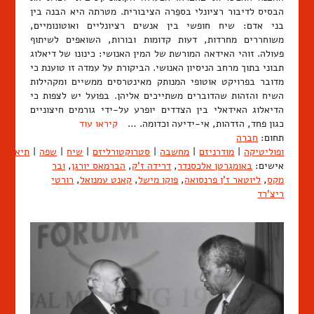
הבסיס לדיבור רציונלי בספֵרה הציבורית. מטרתה היא הבנה בין
בני אדם: שיח חופשי בין אנשים רציונליים ואוטונומיים,
משוחררים מחרדות, דעות קדומות ובורות, השואפים לשיתוף
פעולה. זוהי האידאה המורשת של המין האנושי: כינונו של דיאלוג
תבוני בתוך מרחב הניסיון האנושי. הביקורת על עמדה זו טוענת כי
מדובר בפרויקט אוטופי המנותק מאינטרסים ממשיים ומקהילות
השיח והזהות שהדוברים משתייכים אליהן. בפועל יש לצפות כי
הדיאלוג האידאלי בין הצדדים יופרע על-ידי גורמים חיצוניים
כגון פחד, הזדהות, אי-ידיעה וכדומה. …
קיראו עוד
תחום:
חברה
ופוליטיקה
|
מודרניזם
|
מחשבה
|
סטרוקטורליזם
|
שיח
|
שפה
|
תיאוריה
אישים:
באומגרטן אלכסנדר
,
דרידה ז'ק
,
הברמאס יורגן
,
ובר
מקס
,
ליוטאר ז'ן פרנסואה
,
פוקו מישל
,
קאנט עמנואל
,
רורטי
ריצ'רד