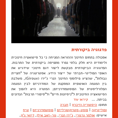
פדגוגיה ביקורתית
אסכולה בתחום החינוך וההוראה המניחה כי כל סיטואציה חינוכית
ולימודית היא חלק בלתי נפרד מתפיסה ביקורתית של התרבות.
הפדגוגיה הביקורתית מבקשת ליצור דגם חינוכי שידגיש את
האופי הפוליטי-חברתי של ייצור הידע. אסטרטגיה של "חציית
גבולות", שהציע פילוסוף החינוך הנרי ג'ירו (Giroux), משלבת
בין המגמה האוטופית המתקנת של המודרניזם לבין המגמה
הפלורליסטית של הפוסטמודרניזם; המטרה היא להפוך את
הסיטואציה החינוכית ל"ניסיונות חיים" ול"סיפורי תרבות" הנדונים
בכיתה. …
קיראו עוד
תחום:
היסטוריה וזיכרון
|
חברה
ופוליטיקה
|
פוסט-סטרוקטורליזם
|
פוסטמודרניזם
|
שיח
אישים:
אולמר גרגורי
,
ג'ירו הנרי
,
גור-זאב אילן
,
דיואי ג'ון
,