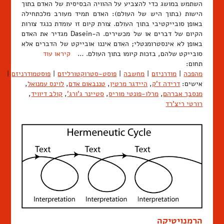
השתמש במושג כדי להצביע על ההוויה הבסיסית של האדם בתוך
הישות (בתוך היש של העולם): האדם תמיד מעורב מלכתחילה
באופן סובייקטיבי בתוך העולם. צורת קיום זו עומדת כנגד צורות
הקיום של דברים או של מכשירים. ה-Dasein מגדיר את האדם
באופן לא אינסטרומנטלי; האדם איננו אובייקט של הדברים אלא
סובייקט שלהם, בזכות קיומו בתוך העולם. …
קיראו עוד
תחום:
מהפכה
|
מודרניזם
|
מחשבה
|
פוסט-סטרוקטורליזם
|
פוסטמודרניזם
|
פס
אישים:
דרידה ז'ק
,
היידגר מרטין
,
טננבאום אדם
,
לוינס עמנואל
,
מנסבך אברהם
,
מרלו-פונטי מוריס
,
סטיינר ג'ורג'
,
קולב דיוויד
,
רורטי ריצ'רד
הרמנויטיקה