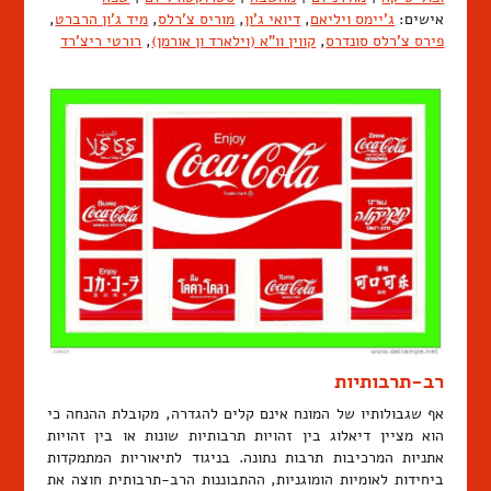
אישים:
ג'יימס ויליאם
,
דיואי ג'ון
,
מוריס צ'רלס
,
מיד ג'ון הרברט
,
פירס צ'רלס סונדרס
,
קווין וו"א (וילארד ון אורמן)
,
רורטי ריצ'רד
רב-תרבותיות
אף שגבולותיו של המונח אינם קלים להגדרה, מקובלת ההנחה כי
הוא מציין דיאלוג בין זהויות תרבותיות שונות או בין זהויות
אתניות המרכיבות תרבות נתונה. בניגוד לתיאוריות המתמקדות
ביחידות לאומיות הומוגניות, ההתבוננות הרב-תרבותית חוצה את