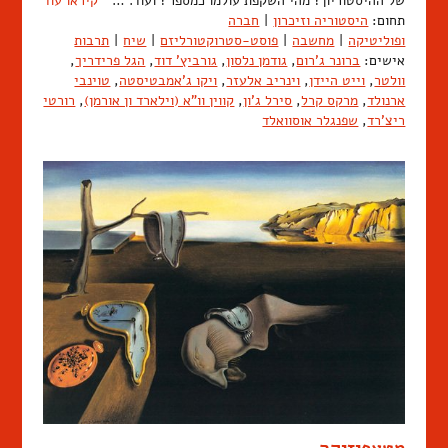
של ההיסטוריון? מהי השקפת עולמו כמספר? ועוד. …
קיראו עוד
תחום:
היסטוריה וזיכרון
|
חברה
ופוליטיקה
|
מחשבה
|
פוסט-סטרוקטורליזם
|
שיח
|
תרבות
אישים:
ברונר ג'רום
,
גודמן נלסון
,
גורביץ' דוד
,
הגל פרידריך
,
וולטר
,
וייט היידן
,
וינריב אלעזר
,
ויקו ג'אמבטיסטה
,
טוינבי
ארנולד
,
מרקס קרל
,
סירל ג'ון
,
קווין וו"א (וילארד ון אורמן)
,
רורטי
ריצ'רד
,
שפנגלר אוסוואלד
מטאפיזיקה