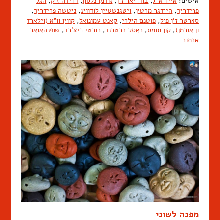
אישים:
אייר א"ג
,
בודריאר ז'ן
,
גודמן נלסון
,
דרידה ז'ק
,
הגל
פרידריך
,
היידגר מרטין
,
ויטגנשטיין לודוויג
,
ניטשה פרידריך
,
סארטר ז'ן פול
,
פוטנם הילרי
,
קאנט עמונואל
,
קווין וו"א (וילארד
ון אורמן)
,
קון תומס
,
ראסל ברטרנד
,
רורטי ריצ'רד
,
שופנהאואר
ארתור
מפנה לשוני