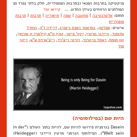
פרקטיקה בתרבות הפנאי ובתרבות הפופולרית, חלק בלתי נפרד מן
הפולחנים הרווחים בעידן החדש. …
קיראו עוד
תחום:
אלטרנטיבה
|
מחשבה
|
שפה
|
תיאוריה
|
תרבות
|
תרבות
פופולרית
אישים:
אפלטון
,
גאדאמר האנס גיאורג
,
דרידה ז'ק
,
הוסרל
אדמונד
,
היידגר מרטין
,
וינץ' פיטר
,
קווין וו"א (וילארד ון אורמן)
,
קון תומס
,
ראסל ברטרנד
,
רורטי ריצ'רד
,
ריצ'ארדס א"א
,
ריקר
פול
היות שם (בפילוסופיה)
Dasein בגרמנית פירושו להיות שם, להיות בתוך העולם ("in der
Welt sein"). הפילוסוף הגרמני מרטין היידגר (Heidegger)