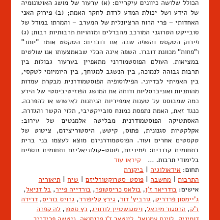
הכולל שלושה כיוונים עיקריים: (א) ערעור של מושג האוטונומיה
של הידע ושל יכולת המדע לרדת לחקר האמת; (ב) פירוק האני
האחדותי – פרי הרוח הרציונלית של המערב – והמרתו במודל של
סובייקט הטרוגני המורכב מהבדלים ומזהויות תרבותיות רבות; (ג)
פירוק הטקסט והשפה שבה אנו דוברים: הטקסט אומר "יותר"
ו"פחות" מכוונת דוברו. השפה אינה הכלי שבאמצעותו אנו שולטים
במציאות. העולם הפוסטמודרני מתאפיין בערעור גבולות בין
תרבות גבוהה לנמוכה, בין הנשגב למגוחך, בין היומיומי לטקסי,
בין האמיתי לבדיוני. הפילוסופיה הפוסטמודרנית מבקרת עמדות
מהותניות ואוניברסליות ודוחה את המושג הפוזיטיביסטי של הידע
כמה שמבוסס על טענות אמפיריות הניתנות לאישוש או להפרכה.
כנגד זאת, האמת נתפסת כמונח סובייקטיבי, תלוי הקשר והגדרה.
האסתטיקה הפוסטמודרנית מבליטה אלמנטים של עירוב:
אקלקטיות סגנונית, פתוס, קיטש, היסטוריציזם, ציטוט של
טקסטים אחרים ועוד. הפוסטמודרניזם מוצא לעצמו בני ברית
בתחומים קרובים: פמיניזם, פוסט-קולוניאליזם ותחומים נוספים
בלימודי תרבות. …
קיראו עוד
תחום:
אידאולוגיה
|
ביקורת
התרבות
|
מחשבה
|
פוסט-סטרוקטורליזם
|
שיח
|
תיאוריה
אישים:
בודריאר ז'ן
,
בולאס כריסטופר
,
בורדייה פייר
,
בל דניאל
,
ג'יימסון פרדריק
,
גורביץ' דוד
,
גירץ קליפורד
,
גרויס בוריס
,
דרידה
ז'ק
,
הרסגור מיכאל
,
ויטגנשטיין לודוויג
,
כץ סטפן
,
לה קפרה
דומיניק
,
לוינס עמנואל
,
ליוטאר ז'ן פרנסואה
,
ניטשה פרידריך
,