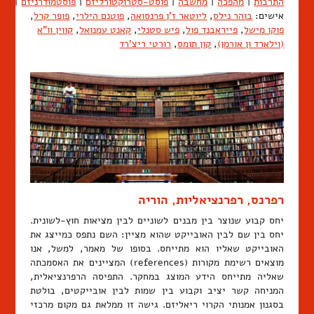
התרבות
|
מהפכה
|
מחשבה
|
פוסט-סטרוקטורליזם
|
פוסטמודרניזם
|
שיח
אישים:
בוהר נילס
,
ליוטאר ז'ן פרנסואה
,
פוטנם הילרי
,
פופר קרל
,
פוקו מישל
,
פייראבנד פול
,
פיש סטנלי
,
קאנט עמנואל
,
קווין וו"א
(וילארד ון אורמן)
,
קון תומס
,
רורטי ריצ'רד
רפרנס, רפרנציאליות, הוריה
יחס קבוע שנוצר בין מבנים לשוניים לבין מציאות חוץ-לשונית.
יחס בין שם לבין האובייקט שהוא מציין: השם נתפס כמייצג את
האובייקט שאליו הוא מתייחס. בסופו של מאמר, למשל, אנו
מוצאים רשימת מקורות (references) המציינים את האסמכתה
שאליה מתייחס הידע המוצג במחקר. התפיסה הרפרנציאלית,
המניחה קשר יציב וקבוע בין שמות לבין אובייקטים, בולטת
בסגנון אמנותי הקרוי ריאליזם. גישה זו ממלאת גם מקום מרכזי