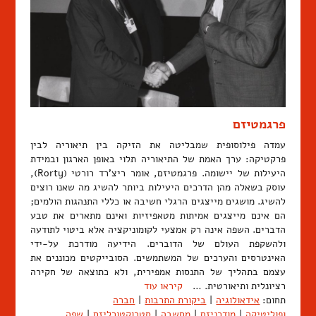
פרגמטיזם
עמדה פילוסופית שמבליטה את הזיקה בין תיאוריה לבין
פרקטיקה: ערך האמת של התיאוריה תלוי באופן הארגון ובמידת
היעילות של יישומה. פרגמטיזם, אומר ריצ'רד רורטי (Rorty),
עוסק בשאלה מהן הדרכים היעילות ביותר להשיג מה שאנו רוצים
להשיג. מושגים מייצגים הרגלי חשיבה או כללי התנהגות הולמים;
הם אינם מייצגים אמיתות מטאפיזיות ואינם מתארים את טבע
הדברים. השפה אינה רק אמצעי לקומוניקציה אלא ביטוי לתודעה
ולהשקפת העולם של הדוברים. הידיעה מודרכת על-ידי
האינטרסים והערכים של המשתמשים. הסובייקטים מכוננים את
עצמם בתהליך של התנסות אמפירית, ולא כתוצאה של חקירה
רציונלית ותיאורטית. …
קיראו עוד
תחום:
אידאולוגיה
|
ביקורת התרבות
|
חברה
ופוליטיקה
|
מודרניזם
|
מחשבה
|
סטרוקטורליזם
|
שפה