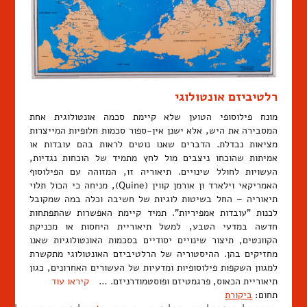
רלטיביזם אונטולוגי
מונח פילוסופי הטוען שלא קיימת סכמה אונטולוגית אחת
המסבירה את היש, אלא ישנן אין-ספור סכמות חלופיות המייצרות
מציאות נבדלת. הדברים שאנו נוטים לראות בהם עובדות או
אמיתות שהוכחו ניצבים מול לחץ מתמיד של הוכחות נגדיות,
העשויות לחולל שינויים. תיאוריה זו, המזוהה עם הפילוסוף
האמריקאי וילארד ון אורמן קווין (Quine), מניחה כי הכול תלוי
תיאוריה – החל בשיטות לוגיות של חשיבה וכלה במה שמקובל
לכנות "עובדות אמפיריות". תמיד קיימת האפשרות שהתפתחות
חדשה במדעי הטבע, למשל תיאוריית היחסות או מכניקת
הקוונטים, תיצור שינויים יסודיים בסכמות האונטולוגיות שאנו
מחזיקים בהן. ההיסטוריה של הרלטיביזם האונטולוגי מתקשרת
למגוון השקפות פילוסופיות ומדעיות של העשורים האחרונים, כגון
תיאוריית הכאוס, פרגמטיזם ופוסטמודרניזם. …
קיראו עוד
תחום:
ביקורת