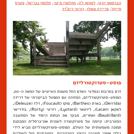
הברמאס יורגן
,
לאקאן ז'ק
,
מקלארן פיטר
,
סלומון גבריאל
,
פטרס
מייקל
,
פריירה פאולו
,
רורטי ריצ'רד
פוסט-סטרוקטורליזם
זרם בתרבות ובמדעי האדם החל משנות השישים של המאה ה-20.
הפוסט-סטרוקטורליזם, המזוהה עם המפעל הביקורתי של דרידה
(Derrida), בארת (Barthes), פוקו (Foucault), דלז (Deleuze),
לאקאן (Lacan), ליוטאר (Lyotard), רורטי (Rorty), בודריאר
(Baudrillard) ואחרים, מבקר את הנחות היסוד של המחשבה
המערבית: קיומה של סטרוקטורה לשונית אוניברסלית המכוננת
תמונה משמעותית של העולם. הפוסט-סטרוקטורליזם מביא לידי
גילוי אופני חשיבה וייצוג הטרוגניים, המעניקים קול לשוליים