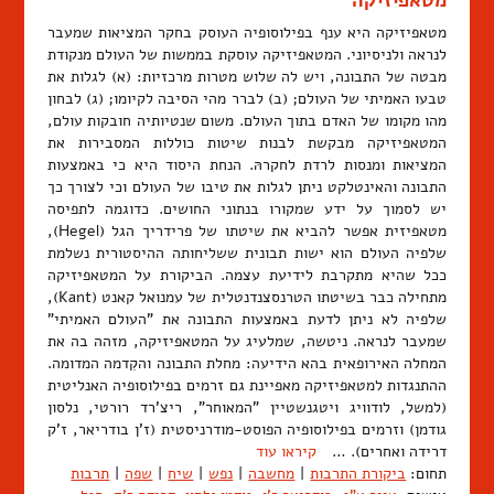
מטאפיזיקה היא ענף בפילוסופיה העוסק בחקר המציאות שמעבר
לנראה ולניסיוני. המטאפיזיקה עוסקת בממשות של העולם מנקודת
מבטה של התבונה, ויש לה שלוש מטרות מרכזיות: (א) לגלות את
טבעו האמיתי של העולם; (ב) לברר מהי הסיבה לקיומו; (ג) לבחון
מהו מקומו של האדם בתוך העולם. משום שנטיותיה חובקות עולם,
המטאפיזיקה מבקשת לבנות שיטות כוללות המסבירות את
המציאות ומנסות לרדת לחקרהּ. הנחת היסוד היא כי באמצעות
התבונה והאינטלקט ניתן לגלות את טיבו של העולם וכי לצורך כך
יש לסמוך על ידע שמקורו בנתוני החושים. כדוגמה לתפיסה
מטאפיזית אפשר להביא את שיטתו של פרידריך הגל (Hegel),
שלפיה העולם הוא ישות תבונית ששליחותה ההיסטורית נשלמת
ככל שהיא מתקרבת לידיעת עצמה. הביקורת על המטאפיזיקה
מתחילה כבר בשיטתו הטרנסצנדנטלית של עמנואל קאנט (Kant),
שלפיה לא ניתן לדעת באמצעות התבונה את "העולם האמיתי"
שמעבר לנראה. ניטשה, שמלעיג על המטאפיזיקה, מזהה בה את
המחלה האירופאית בהא הידיעה: מחלת התבונה והקִדמה המדומה.
ההתנגדות למטאפיזיקה מאפיינת גם זרמים בפילוסופיה האנליטית
(למשל, לודוויג ויטגנשטיין "המאוחר", ריצ'רד רורטי, נלסון
גודמן) וזרמים בפילוסופיה הפוסט-מודרניסטית (ז'ן בודריאר, ז'ק
דרידה ואחרים). …
קיראו עוד
תחום:
ביקורת התרבות
|
מחשבה
|
נפש
|
שיח
|
שפה
|
תרבות