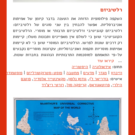
רלטיביזם
השקפה פילוסופית הדוחה את הטענה בדבר קיומן של אמיתות
אוניברסליות. אפשר להבחין בין שני סוגים של רלטיביזם:
רלטיביזם קוגניטיבי ורלטיביזם תרבותי או מוסרי. הרלטיביזם
הקוגניטיבי טוען כי לעולם אין מאפיינים ותכונות משלו; קיימות
רק דרכים שונות לפרשו. הרלטיביזם המוסרי טוען כי לא קיימות
אמיתות מוסריות תקפות ואוניברסליות; עקרונות מוסריים נקבעים
על-פי התאמתם למוסכמות התרבותיות הנהוגות בחברות שונות.
…
קיראו עוד
תחום:
אידאולוגיה
|
היסטוריה
וזיכרון
|
מגדר
|
מדעים
|
מחשבה
|
פוסט-סטרוקטורליזם
|
פוסטמודרניזם
אישים:
בודריאר ז'ן
,
גודמן נלסון
,
מקאינטייר אלסדיר
,
פוטנם
הילרי
,
פרוטאגוראס
,
קריפקה סול
,
רורטי ריצ'רד