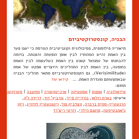
הבניה, קונסטרוקטיביזם
תיאוריה פילוסופית, פסיכולוגית וקוגניטיבית הגורסת כי ישנו פער
בין האמת (היש המהותי) לבין אופן הופעתה והצגתה. בדומה
להבחנתו של עמנואל קאנט בין האמת כשלעצמה לבין האמת
כתופעה, בין האמת לבין התהליכים היוצרים אפקט של אמת
(Verisimilitude), גם הקונסטרוקטיביזם מתאר תהליכי הבניה
שבאמצעותם מוגדרת האמת. …
קיראו עוד
תחום:
אידאולוגיה
|
אמנות
|
אסתטיקה
|
ארכיטקטורה
|
מחשבה
|
סטרוקטורליז
אישים:
בארת רולאן
,
בורדייה פייר
,
גורביץ' דוד
,
דרידה ז'ק
,
הרנשטיין-סמית ברברה
,
ווצלביק פול
,
ויטגנשטיין לודוויג
,
ויקו
ג'אמבטיסטה
,
פוטנם הילרי
,
רורטי ריצ'רד