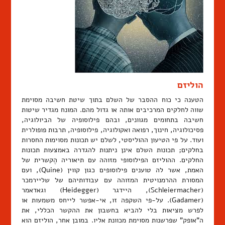
הוליזם
הטענה כי כוח ההסבר של השלם בתוך שיטת חשיבה מסוימת
שווה לחלקים המרכיבים אותה או גדול מהם. המונח מגדיר שיטות
חשיבה בתחומים מגוונים, ובהם פילוסופיה של הביולוגיה,
פסיכולוגיה, חינוך, רפואה ואקולוגיה, פילוסופיה, תרבות פופולרית
ועוד. על פי הטיעון ההוליסטי, לשלם יש תכונות מסוימות החסרות
בחלקים; תכונות השלם אינן ניתנות להגדרה באמצעות תכונות
החלקים. ההוליזם הפילוסופי מזוהה עם תיאוריה הֶקשרית של
האמת, אשר לה טוענים פילוסופים כגון קווין (Quine), ועם
המסורת ההרמנויטית המזוהה עם עבודותיהם של שליירמכר
(Schleiermacher), היידגר (Heidegger) וגאדאמר
(Gadamer). על-פי השקפה זו, אי-אפשר לייחס משמעות או
לפרש מציאות בלי להביא בחשבון את ההקשר הכללי, את
ה"אופק" שפרשנות מסוימת מכוונת אליו. במובן אחר, הוליזם הוא