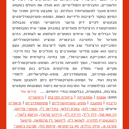
הלשוניים, החברתיים והפוליטיים; הוא מגלה את העולם כטקסט
הזורם מעבר למשמעויותיו הגלויות. כך מתבצע פירוק חתרני של
הסימן כמקור ליציבות ולידיעת האמת. הפוסט-סטרוקטורליסטים
מבקשים לקיים דיון פרשני והרמנויטי הפורץ מגבולות
הסטרוקטורה הרציונלית ומעדיפים במובהק אופני שיח המבוססים
על הבדלים על פני שיחים החותרים לשלמות או לאחדות. הזרם
מערער על החשיבה הבינארית שהציע הסטרוקטורליזם.
הסובייקט הרציונלי שוב אינו מקור ליציבות או לסמכות; עצם
כינונו הוא אקט פוליטי שמעורבים בו תהליכים של כוח ודיכוי.
פירוק הסובייקט האוניברסלי, תוך בחינה ביקורתית של אופני
כינונו ההיסטורי, הופך למשימה מרכזית. הפוסט-סטרוקטורליזם
מקיים קשרי גומלין עם פרויקטים גובלים כגון פמיניזם
ופוסט-פמיניזם, פוסטמודרניזם, פוסט-קולוניאליזם, לימודי
תרבות ועוד. על הפוסט-סטרוקטורליזם ניתן להתבונן משתי
זוויות: כפילוסופיה של התרבות וכשיטת ניתוח המפענחת טקסטים
בתרבות, בתקשורת, בבלשנות ובחיי היומיום. …
קיראו עוד
תחום:
אמנות
|
אסתטיקה
|
ביקורת התרבות
|
היסטוריה
וזיכרון
|
מחשבה
|
פוסט-סטרוקטורליזם
|
פוסטמודרניזם
|
תיאוריה
אישים:
איריגארי לוס
,
בארת רולאן
,
בודריאר ז'ן
,
גואטרי פליקס
,
דה מאן פול
,
דלז ז'יל
,
דרידה ז'ק
,
היידגר מרטין
,
הרטמן ג'ופרי
,
ויטגנשטיין לודוויג
,
לאקאן ז'ק
,
ליוטאר ז'ן פרנסואה
,
מיטשל
סטיבן א.
,
מילר היליס
,
מץ כריסטיאן
,
סיקסו הלן
,
ספיבק גיאטרי