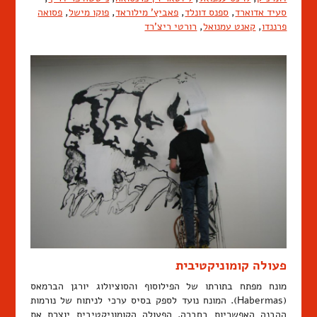
סעיד אדוארד
,
ספנס דונלד
,
פאביץ' מילוראד
,
פוקו מישל
,
פסואה
פרננדו
,
קאנט עמנואל
,
רורטי ריצ'רד
פעולה קומוניקטיבית
מונח מפתח בתורתו של הפילוסוף והסוציולוג יורגן הברמאס
(Habermas). המונח נועד לספק בסיס ערכי לניתוח של נורמות
ההבנה האפשריות בחברה. הפעולה הקומוניקטיבית יוצרת את