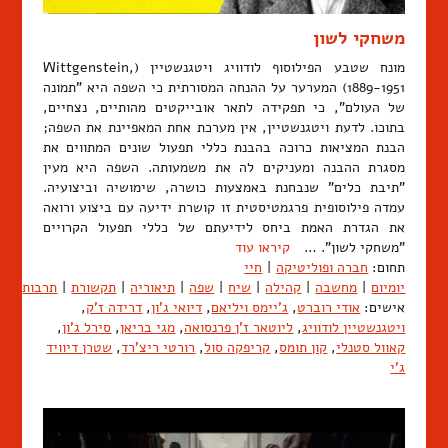
משחקי לשון
מונח שטבע הפילוסוף לודוויג ויטגנשטיין (Wittgenstein,
1889-1951) המערער על ההנחה המסורתית כי השפה היא "תמונה
של העולם", כי תפקידה לתאר אובייקטים מהותיים, נצחיים,
בתוכו. לדעת ויטגנשטיין, אין מערכת אחת המאפיינת את השפה;
הבנת המציאות כרוכה בהבנת כללי תפעול שונים המתווים את
מסגרת ההבנה ומעניקים לה את משמעותה. השפה היא מעין
"תיבת כלים" שנבחנת באמצעות כושרה, שימושיה וביצועיה.
עמדה פילוסופית פרגמטיסטית זו קושרת ידיעה עם ביצוע ורואה
את הגדרת האמת ביחס לידיעתם של כללי תפעול הקרויים
"משחקי לשון". …
קיראו עוד
תחום:
חברה ופוליטיקה
|
חיי
יומיום
|
מחשבה
|
קהילה
|
שיח
|
שפה
|
תיאוריה
|
תקשורת
|
תרבות
אישים:
אודי רוברט
,
ג'יימס ויליאם
,
דיואי ג'ון
,
דרידה ז'ק
,
ויטגנשטיין לודוויג
,
ליוטאר ז'ן פרנסואה
,
מגי בריאן
,
סירל ג'ון
,
קאוול סטנלי
,
קון תומס
,
קריפקה סול
,
רורטי ריצ'רד
,
שטרן דיוויד
ג'י