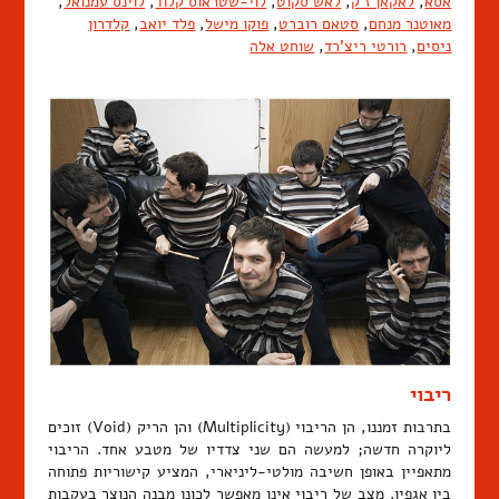
אסא
,
לאקאן ז'ק
,
לאש סקוט
,
לוי-שטראוס קלוד
,
לוינס עמנואל
,
מאוטנר מנחם
,
סטאם רוברט
,
פוקו מישל
,
פלד יואב
,
קלדרון
ניסים
,
רורטי ריצ'רד
,
שוחט אלה
ריבוי
בתרבות זמננו, הן הריבוי (Multiplicity) והן הריק (Void) זוכים
ליוקרה חדשה; למעשה הם שני צדדיו של מטבע אחד. הריבוי
מתאפיין באופן חשיבה מולטי-ליניארי, המציע קישוריות פתוחה
בין אגפיו. מצב של ריבוי אינו מאפשר לכונן מבנה הנוצר בעקבות