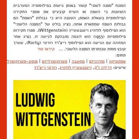
המונח "מפנה לשוני" קשור באותן גישות בפילוסופיה המערבית
הטוענות כי השפה או השיח קובעים את אופני החקירה
הפילוסופית בשאלת האמת; הטענה היא כי גבולות "האמת" הם
גבולות השפה שמתארת אותה. נציג בולט של "המפנה הלשוני"
הוא הפילוסוף לודוויג ויטגנשטיין (Wittgenstein). ספרו חקירות
פילוסופיות (1953) הוא דוגמה מובהקת לגישה זו. נציג אחר
המזוהה עם הגישה הוא הפילוסוף ריצ'רד רורטי (Rorty), שערך
קובץ מסות שכותרתו המפנה הלשוני. …
קיראו עוד
תחום:
אסתטיקה
|
מודרניזם
|
מחשבה
|
סטרוקטורליזם
|
פוסט-סטרוקטורליזם
אישים:
דרידה ז'ק
,
ויטגנשטיין לודוויג
,
רורטי ריצ'רד