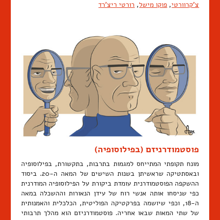
צ'קרוורטי
,
פוקו מישל
,
רורטי ריצ'רד
פוסטמודרניזם (בפילוסופיה)
מונח תקופתי המתייחס למגמות בתרבות, בתקשורת, בפילוסופיה
ובאסתטיקה שראשיתן בשנות השישים של המאה ה-20. ביסוד
ההשקפה הפוסטמודרנית עומדת ביקורת על הפילוסופיה המודרנית
כפי שניסחו אותה אנשי רוח של עידן הנאורות וההשכלה במאה
ה-18, וכפי שיושמה בפרקטיקה הפוליטית, הכלכלית והאמנותית
של שתי המאות שבאו אחריה. פוסטמודרניזם הוא מהלך תרבותי