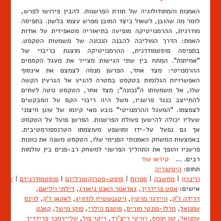
האמנות והמתודולוגיה של תורת הפרשנות. להבין פירושו לפרש,
לומר מה שהובן, לשאול כיצד המובן מפרש עצמו בלשון. בתפיסה
מודרנית, ההרמנויטיקה מופיעה כתיאוריה מטאפיזית על אודות
האמת: הדרך המוליכה להבנה הנכונה של משמעות הטקסט.
בתפיסה פוסטמודרנית, ההרמנויטיקה מוצגת כריבוי של
"אמיתות". המתח בין שתי הגישות מצייר את מעגל הקסמים
ההרמנויטי: מצד אחד, הפרשן מנסה לצמצם את אינסוף
האפשרויות הגלומות בטקסט במטרה להגיע אל הגרעין הקשה
שלו, אל משמעותו ה"נכונה"; מצד אחר, הטקסט נוטה לעתים
להתייצב כנגד פרשניו, משל היה ריבוי הקם על המבקשים
לצמצמו. "המעגל ההרמנויטי" נובע מאי קיומו של עוגן חיצוני
שעליו יכולה להישען פעולת הפרשנות. הפרשן פועל על הטקסט
אך גם נפעל על-ידו ומושפע מעוצמתו הטרנספורמטיבית.
באמצעות המשחק האמנותי הפנימי שלו, הטקסט משנה את כוונות
פרשניו והופך את התהליך הפרשני למשחק רב-פנים בין עולמות
רבים. …
קיראו עוד
תחום:
היסטוריה
וזיכרון
|
מחשבה
|
ספרות
|
פוסט-סטרוקטורליזם
|
פוסטמודרניזם
|
שיח
אישים:
אסט פרידריך
,
גאדאמר האנס גיאורג
,
דילתי ויליאם
,
דרידה ז'ק
,
היידגר מרטין
,
ויטגנשטיין לודוויג
,
לאקאן ז'ק
,
לוינס
עמנואל
,
מרלו-פונטי מוריס
,
פוטנם הילרי
,
פוקו מישל
,
קאנט
עמנואל
,
קון תומס
,
רורטי ריצ'רד
,
ריקר פול
,
שליירמכר פרידריך