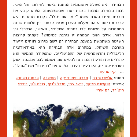
הבחירה היא פעולה אוטונומית הנותנת ביטוי לחירותו של האני.
זכות הבחירה מוצגת כזכות יסוד שבאמצעותה הפרט קובע את
תוכנית חייו: האדם עצמו "יוצר את מזלו". נקודת מבט זו היא
צרכנית ביסודה: הוד מעלתו הצרכן מוזמן לבחור בין חלופות שונות
המתחרות על תשומת לבו בתחום הפוליטי, האישי, הכלכלי וכן
הלאה. אולם האם הבטחה זו ניתנת למימוש? לעתים קרובות
השיטה משתמשת בטענת הבחירה רק לשם מירוב רווחים וייעול
מערכת השיווק. במקרים אלה הבחירה היא באידאולוגיה
הליברלית והדמוקרטית של הקפיטליזם, שתפקידה הממשי הוא
להרדים את תודעת ההמונים ולהסיט את תשומת לבם ממנגנוני שוק
דטרמיניסטיים, הקובעים בעבור הפרט את "בחירתו" ואת "גורלו".
…
קיראו עוד
תחום:
אלטרנטיבה
|
חברה ופוליטיקה
|
מחשבה
|
פרסום ושיווק
אישים:
אוקשוט מייקל
,
ינאי צבי
,
סנדל ג'וזף
,
רולס ג'ון
,
רורטי
ריצ'רד
,
רם אורי