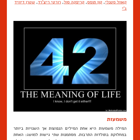
קאוול סטנלי
,
קון תומס
,
קריפקה סול
,
רורטי ריצ'רד
,
שטרן דיוויד
ג'י
משמעות
המילה משמעות היא אחת המילים הנפוצות אך השנויות ביותר
במחלוקת בתולדות התרבות. מסתמנות שתי גישות למושג: האחת