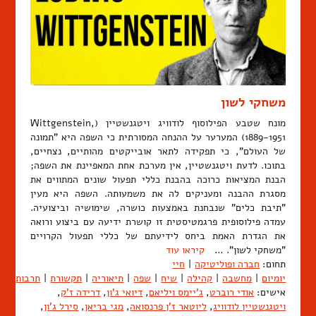
משחקי לשון
מונח שטבע הפילוסוף לודוויג ויטגנשטיין (Wittgenstein,
1889-1951) המערער על ההנחה המסורתית כי השפה היא "תמונה
של העולם", כי תפקידה לתאר אובייקטים מהותיים, נצחיים,
בתוכו. לדעת ויטגנשטיין, אין מערכת אחת המאפיינת את השפה;
הבנת המציאות כרוכה בהבנת כללי תפעול שונים המתווים את
מסגרת ההבנה ומעניקים לה את משמעותה. השפה היא מעין
"תיבת כלים" שנבחנת באמצעות כושרה, שימושיה וביצועיה.
עמדה פילוסופית פרגמטיסטית זו קושרת ידיעה עם ביצוע ורואה
את הגדרת האמת ביחס לידיעתם של כללי תפעול הקרויים
"משחקי לשון". …
קיראו עוד
תחום:
חברה ופוליטיקה
|
חיי
יומיום
|
מחשבה
|
קהילה
|
שיח
|
שפה
|
תיאוריה
|
תקשורת
|
תרבות
אישים:
אודי רוברט
,
ג'יימס ויליאם
,
דיואי ג'ון
,
דרידה ז'ק
,
ויטגנשטיין לודוויג
,
ליוטאר ז'ן פרנסואה
,
מגי בריאן
,
סירל ג'ון
,