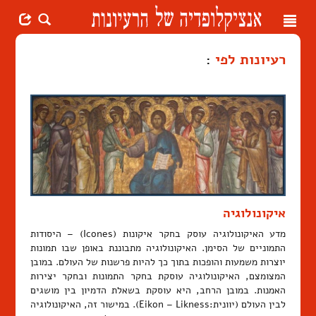
Toggle
navigation
רעיונות לפי
:
איקונולוגיה
מדע האיקונולוגיה עוסק בחקר איקונות (Icones) – היסודות
התמוניים של הסימן. האיקונולוגיה מתבוננת באופן שבו תמונות
יוצרות משמעות והופכות בתוך כך להיות פרשנות של העולם. במובן
המצומצם, האיקונולוגיה עוסקת בחקר התמונות ובחקר יצירות
האמנות. במובן הרחב, היא עוסקת בשאלת הדמיון בין מושגים
לבין העולם (יוונית:Eikon – Likness). במישור זה, האיקונולוגיה