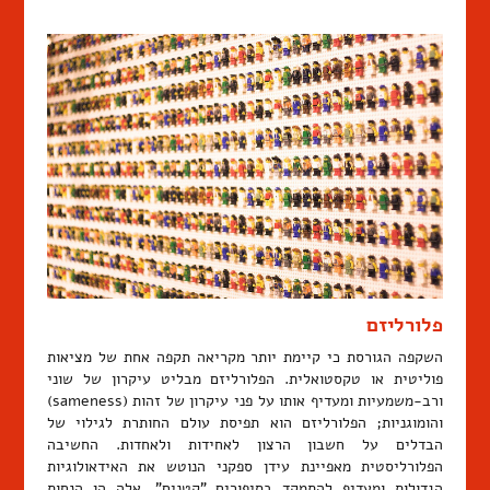
פלורליזם
השקפה הגורסת כי קיימת יותר מקריאה תקפה אחת של מציאות
פוליטית או טקסטואלית. הפלורליזם מבליט עיקרון של שוני
ורב-משמעיות ומעדיף אותו על פני עיקרון של זהות (sameness)
והומוגניות; הפלורליזם הוא תפיסת עולם החותרת לגילוי של
הבדלים על חשבון הרצון לאחידות ולאחדות. החשיבה
הפלורליסטית מאפיינת עידן ספקני הנוטש את האידאולוגיות
הגדולות ומעדיף להתמקד בסיפורים "קטנים". אלה הן הנחות