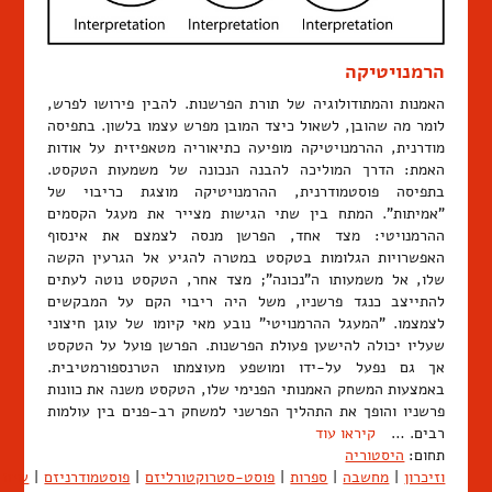
הרמנויטיקה
האמנות והמתודולוגיה של תורת הפרשנות. להבין פירושו לפרש,
לומר מה שהובן, לשאול כיצד המובן מפרש עצמו בלשון. בתפיסה
מודרנית, ההרמנויטיקה מופיעה כתיאוריה מטאפיזית על אודות
האמת: הדרך המוליכה להבנה הנכונה של משמעות הטקסט.
בתפיסה פוסטמודרנית, ההרמנויטיקה מוצגת כריבוי של
"אמיתות". המתח בין שתי הגישות מצייר את מעגל הקסמים
ההרמנויטי: מצד אחד, הפרשן מנסה לצמצם את אינסוף
האפשרויות הגלומות בטקסט במטרה להגיע אל הגרעין הקשה
שלו, אל משמעותו ה"נכונה"; מצד אחר, הטקסט נוטה לעתים
להתייצב כנגד פרשניו, משל היה ריבוי הקם על המבקשים
לצמצמו. "המעגל ההרמנויטי" נובע מאי קיומו של עוגן חיצוני
שעליו יכולה להישען פעולת הפרשנות. הפרשן פועל על הטקסט
אך גם נפעל על-ידו ומושפע מעוצמתו הטרנספורמטיבית.
באמצעות המשחק האמנותי הפנימי שלו, הטקסט משנה את כוונות
פרשניו והופך את התהליך הפרשני למשחק רב-פנים בין עולמות
רבים. …
קיראו עוד
תחום:
היסטוריה
וזיכרון
|
מחשבה
|
ספרות
|
פוסט-סטרוקטורליזם
|
פוסטמודרניזם
|
שיח