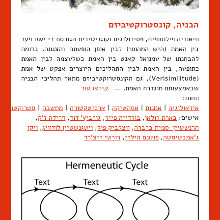
הבניה, קונסטרוקטיביזם
תיאוריה פילוסופית, פסיכולוגית וקוגניטיבית הגורסת כי ישנו פער
בין האמת (היש המהותי) לבין אופן הופעתה והצגתה. בדומה
להבחנתו של עמנואל קאנט בין האמת כשלעצמה לבין האמת
כתופעה, בין האמת לבין התהליכים היוצרים אפקט של אמת
(Verisimilitude), גם הקונסטרוקטיביזם מתאר תהליכי הבניה
שבאמצעותם מוגדרת האמת. …
קיראו עוד
תחום:
אידאולוגיה
|
אמנות
|
אסתטיקה
|
ארכיטקטורה
|
מחשבה
|
סטרוקטורליז
אישים:
בארת רולאן
,
בורדייה פייר
,
גורביץ' דוד
,
דרידה ז'ק
,
הרנשטיין-סמית ברברה
,
ווצלביק פול
,
ויטגנשטיין לודוויג
,
ויקו
ג'אמבטיסטה
,
פוטנם הילרי
,
רורטי ריצ'רד