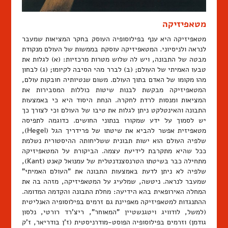
מטאפיזיקה
מטאפיזיקה היא ענף בפילוסופיה העוסק בחקר המציאות שמעבר
לנראה ולניסיוני. המטאפיזיקה עוסקת בממשות של העולם מנקודת
מבטה של התבונה, ויש לה שלוש מטרות מרכזיות: (א) לגלות את
טבעו האמיתי של העולם; (ב) לברר מהי הסיבה לקיומו; (ג) לבחון
מהו מקומו של האדם בתוך העולם. משום שנטיותיה חובקות עולם,
המטאפיזיקה מבקשת לבנות שיטות כוללות המסבירות את
המציאות ומנסות לרדת לחקרהּ. הנחת היסוד היא כי באמצעות
התבונה והאינטלקט ניתן לגלות את טיבו של העולם וכי לצורך כך
יש לסמוך על ידע שמקורו בנתוני החושים. כדוגמה לתפיסה
מטאפיזית אפשר להביא את שיטתו של פרידריך הגל (Hegel),
שלפיה העולם הוא ישות תבונית ששליחותה ההיסטורית נשלמת
ככל שהיא מתקרבת לידיעת עצמה. הביקורת על המטאפיזיקה
מתחילה כבר בשיטתו הטרנסצנדנטלית של עמנואל קאנט (Kant),
שלפיה לא ניתן לדעת באמצעות התבונה את "העולם האמיתי"
שמעבר לנראה. ניטשה, שמלעיג על המטאפיזיקה, מזהה בה את
המחלה האירופאית בהא הידיעה: מחלת התבונה והקִדמה המדומה.
ההתנגדות למטאפיזיקה מאפיינת גם זרמים בפילוסופיה האנליטית
(למשל, לודוויג ויטגנשטיין "המאוחר", ריצ'רד רורטי, נלסון
גודמן) וזרמים בפילוסופיה הפוסט-מודרניסטית (ז'ן בודריאר, ז'ק