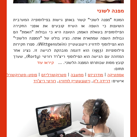
מפנה לשוני
המונח "מפנה לשוני" קשור באותן גישות בפילוסופיה המערבית
הטוענות כי השפה או השיח קובעים את אופני החקירה
הפילוסופית בשאלת האמת; הטענה היא כי גבולות "האמת" הם
גבולות השפה שמתארת אותה. נציג בולט של "המפנה הלשוני"
הוא הפילוסוף לודוויג ויטגנשטיין (Wittgenstein). ספרו חקירות
פילוסופיות (1953) הוא דוגמה מובהקת לגישה זו. נציג אחר
המזוהה עם הגישה הוא הפילוסוף ריצ'רד רורטי (Rorty), שערך
קובץ מסות שכותרתו המפנה הלשוני. …
קיראו עוד
תחום:
אסתטיקה
|
מודרניזם
|
מחשבה
|
סטרוקטורליזם
|
פוסט-סטרוקטורליזם
אישים:
דרידה ז'ק
,
ויטגנשטיין לודוויג
,
רורטי ריצ'רד