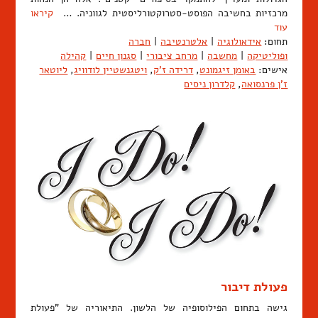
מרכזיות בחשיבה הפוסט-סטרוקטורליסטית לגווניה. …
קיראו
עוד
תחום:
אידאולוגיה
|
אלטרנטיבה
|
חברה
ופוליטיקה
|
מחשבה
|
מרחב ציבורי
|
סגנון חיים
|
קהילה
אישים:
באומן זיגמונט
,
דרידה ז'ק
,
ויטגנשטיין לודוויג
,
ליוטאר
ז'ן פרנסואה
,
קלדרון ניסים
פעולת דיבור
גישה בתחום הפילוסופיה של הלשון. התיאוריה של "פעולת