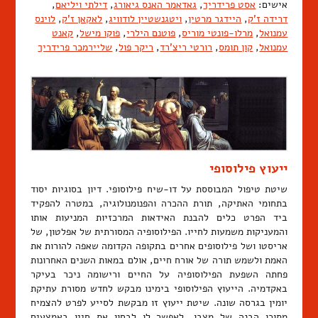
אישים:
אסט פרידריך
,
גאדאמר האנס גיאורג
,
דילתי ויליאם
,
דרידה ז'ק
,
היידגר מרטין
,
ויטגנשטיין לודוויג
,
לאקאן ז'ק
,
לוינס
עמנואל
,
מרלו-פונטי מוריס
,
פוטנם הילרי
,
פוקו מישל
,
קאנט
עמנואל
,
קון תומס
,
רורטי ריצ'רד
,
ריקר פול
,
שליירמכר פרידריך
ייעוץ פילוסופי
שיטת טיפול המבוססת על דו-שיח פילוסופי. דיון בסוגיות יסוד
בתחומי האתיקה, תורת ההכרה והפנומנולוגיה, במטרה להפקיד
ביד הפרט כלים להבנת האידאות המרכזיות המניעות אותו
והמעניקות משמעות לחייו. הפילוסופיה המסורתית של אפלטון, של
אריסטו ושל פילוסופים אחרים בתקופה הקדומה שאפה להורות את
האמת ולשמש תורה של אורח חיים, אולם במאות השנים האחרונות
פחתה השפעת הפילוסופיה על החיים ורישומה ניכר בעיקר
באקדמיה. הייעוץ הפילוסופי בימינו מבקש לחדש מסורת עתיקת
יומין בגרסה שונה. שיטת ייעוץ זו מבקשת לסייע לפרט להצמיח
מתוכו הבנה של מצבו, לאפשר לו לבחון את חייו באמצעים