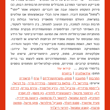
סובייקט הטרוגני המורכב מהבדלים ומזהויות תרבותיות רבות; (ג)
פירוק הטקסט והשפה שבה אנו דוברים: הטקסט אומר "יותר"
ו"פחות" מכוונת דוברו. השפה אינה הכלי שבאמצעותו אנו שולטים
במציאות. העולם הפוסטמודרני מתאפיין בערעור גבולות בין
תרבות גבוהה לנמוכה, בין הנשגב למגוחך, בין היומיומי לטקסי,
בין האמיתי לבדיוני. הפילוסופיה הפוסטמודרנית מבקרת עמדות
מהותניות ואוניברסליות ודוחה את המושג הפוזיטיביסטי של הידע
כמה שמבוסס על טענות אמפיריות הניתנות לאישוש או להפרכה.
כנגד זאת, האמת נתפסת כמונח סובייקטיבי, תלוי הקשר והגדרה.
האסתטיקה הפוסטמודרנית מבליטה אלמנטים של עירוב:
אקלקטיות סגנונית, פתוס, קיטש, היסטוריציזם, ציטוט של
טקסטים אחרים ועוד. הפוסטמודרניזם מוצא לעצמו בני ברית
בתחומים קרובים: פמיניזם, פוסט-קולוניאליזם ותחומים נוספים
בלימודי תרבות. …
קיראו עוד
תחום:
אידאולוגיה
|
ביקורת
התרבות
|
מחשבה
|
פוסט-סטרוקטורליזם
|
שיח
|
תיאוריה
אישים:
בודריאר ז'ן
,
בולאס כריסטופר
,
בורדייה פייר
,
בל דניאל
,
ג'יימסון פרדריק
,
גורביץ' דוד
,
גירץ קליפורד
,
גרויס בוריס
,
דרידה
ז'ק
,
הרסגור מיכאל
,
ויטגנשטיין לודוויג
,
כץ סטפן
,
לה קפרה
דומיניק
,
לוינס עמנואל
,
ליוטאר ז'ן פרנסואה
,
ניטשה פרידריך
,
סעיד אדוארד
,
ספנס דונלד
,
פאביץ' מילוראד
,
פוקו מישל
,
פסואה
פרננדו
,
קאנט עמנואל
,
רורטי ריצ'רד