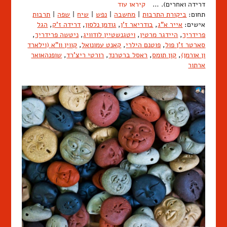
דרידה ואחרים). …
קיראו עוד
תחום:
ביקורת התרבות
|
מחשבה
|
נפש
|
שיח
|
שפה
|
תרבות
אישים:
אייר א"ג
,
בודריאר ז'ן
,
גודמן נלסון
,
דרידה ז'ק
,
הגל
פרידריך
,
היידגר מרטין
,
ויטגנשטיין לודוויג
,
ניטשה פרידריך
,
סארטר ז'ן פול
,
פוטנם הילרי
,
קאנט עמונואל
,
קווין וו"א (וילארד
ון אורמן)
,
קון תומס
,
ראסל ברטרנד
,
רורטי ריצ'רד
,
שופנהאואר
ארתור