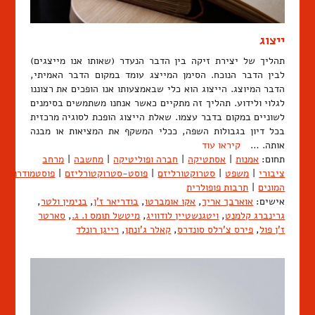
ייצוג
תהליך של יצירת זיקה בין הדבר הנעדר (שאותו אנו מייצגים)
לבין הדבר הנוכח. הסימן המייצג עומד במקום הדבר האמיתי,
הדבר המיוצג. הייצוג הוא כלי שבאמצעותו אנו הופכים את רצוננו
לגלוי ולידוע. תהליך זה מתקיים כאשר אנחנו משתמשים בסימנים
לשוניים במקום בדבר עצמו. שאלת הייצוג הופכת לסוגיה מרכזית
בכל דיון בגבולות השפה, ככלי המשקף את המציאות או מבנה
אותה. …
קיראו עוד
תחום:
אמנות
|
אסתטיקה
|
חברה ופוליטיקה
|
מחשבה
|
מרחב
ציבורי
|
משפט
|
סטרוקטורליזם
|
פוסט-סטרוקטורליזם
|
פוסטמודרניזם
המונים
|
תרבות פופולרית
אישים:
אוארבך אריך
,
אקו אומברטו
,
בודריאר ז'ן
,
בנימין ולטר
,
גרינברג קלמנט
,
ויטגנשטיין לודוויג
,
מיטשל תומס ו. ג.
,
סארטר
ז'ן פול
,
פירס צ'רלס סונדרס
,
קאלר ג'ונתן
,
רייגן רונלד