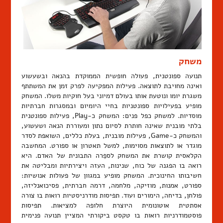
משחק
תנועה ספונטנית, פעולה חופשית הממוקדת בהנאה ובשעשוע
ואינה מחויבת לתוצאה. פעילות המפקיעה לפרק זמן את המשתתף
משגרת יומו ונוטעת אותו בעולם דמיוני בעל חוקיות משלו. המשחק
מופיע בפעילויות ספונטניות בחיי היומיום ובמסגרות חברתיות
מוסדיות. למשחק כפל פנים: המשחק כ-Play, פעילות ספונטנית
בלתי מובנית שאינה חותרת לסיום נתון ומעוררת הנאה ושעשוע,
והמשחק כ-Game, פעילות מובנית, בעלת כללים, השואפת לסדר
מוגדר או לתוצאות מסוימות, למשל תאטרון או ספורט. המחשבה
הקלאסית קושרת את המשחק לספֵרה התבונית של האדם. היא
רואה בו הפגנה של כוח, שנינות, העזה ויצירתיות ומבליטה את
חשיבותו החינוכית. המשחק מופיע במגוון של פעולות אנושיות:
ספורט, אמנות, מוזיקה, מלחמה, דרמה חברתית, פסיכואנליזה,
פולחן, בדיחה, הימורים ועוד. תפיסות מודרניסטיות רואות בו צורה
אסתטית אוטונומית היוצרת חלופה למציאות. תפיסות
פוסטמודרניות רואות בו טקסט ביקורתי המציין תנועה פנימית