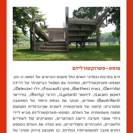
פוסט-סטרוקטורליזם
זרם בתרבות ובמדעי האדם החל משנות השישים של המאה ה-20.
הפוסט-סטרוקטורליזם, המזוהה עם המפעל הביקורתי של דרידה
(Derrida), בארת (Barthes), פוקו (Foucault), דלז (Deleuze),
לאקאן (Lacan), ליוטאר (Lyotard), רורטי (Rorty), בודריאר
(Baudrillard) ואחרים, מבקר את הנחות היסוד של המחשבה
המערבית: קיומה של סטרוקטורה לשונית אוניברסלית המכוננת
תמונה משמעותית של העולם. הפוסט-סטרוקטורליזם מביא לידי
גילוי אופני חשיבה וייצוג הטרוגניים, המעניקים קול לשוליים
הלשוניים, החברתיים והפוליטיים; הוא מגלה את העולם כטקסט
הזורם מעבר למשמעויותיו הגלויות. כך מתבצע פירוק חתרני של