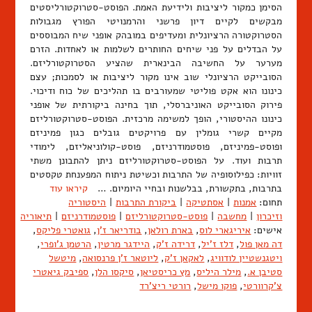
הסימן כמקור ליציבות ולידיעת האמת. הפוסט-סטרוקטורליסטים
מבקשים לקיים דיון פרשני והרמנויטי הפורץ מגבולות
הסטרוקטורה הרציונלית ומעדיפים במובהק אופני שיח המבוססים
על הבדלים על פני שיחים החותרים לשלמות או לאחדות. הזרם
מערער על החשיבה הבינארית שהציע הסטרוקטורליזם.
הסובייקט הרציונלי שוב אינו מקור ליציבות או לסמכות; עצם
כינונו הוא אקט פוליטי שמעורבים בו תהליכים של כוח ודיכוי.
פירוק הסובייקט האוניברסלי, תוך בחינה ביקורתית של אופני
כינונו ההיסטורי, הופך למשימה מרכזית. הפוסט-סטרוקטורליזם
מקיים קשרי גומלין עם פרויקטים גובלים כגון פמיניזם
ופוסט-פמיניזם, פוסטמודרניזם, פוסט-קולוניאליזם, לימודי
תרבות ועוד. על הפוסט-סטרוקטורליזם ניתן להתבונן משתי
זוויות: כפילוסופיה של התרבות וכשיטת ניתוח המפענחת טקסטים
בתרבות, בתקשורת, בבלשנות ובחיי היומיום. …
קיראו עוד
תחום:
אמנות
|
אסתטיקה
|
ביקורת התרבות
|
היסטוריה
וזיכרון
|
מחשבה
|
פוסט-סטרוקטורליזם
|
פוסטמודרניזם
|
תיאוריה
אישים:
איריגארי לוס
,
בארת רולאן
,
בודריאר ז'ן
,
גואטרי פליקס
,
דה מאן פול
,
דלז ז'יל
,
דרידה ז'ק
,
היידגר מרטין
,
הרטמן ג'ופרי
,
ויטגנשטיין לודוויג
,
לאקאן ז'ק
,
ליוטאר ז'ן פרנסואה
,
מיטשל
סטיבן א.
,
מילר היליס
,
מץ כריסטיאן
,
סיקסו הלן
,
ספיבק גיאטרי
צ'קרוורטי
,
פוקו מישל
,
רורטי ריצ'רד