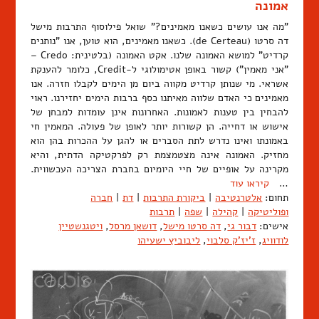
אמונה
"מה אנו עושים כשאנו מאמינים?" שואל פילוסוף התרבות מישל
דה סרטו (de Certeau). כשאנו מאמינים, הוא טוען, אנו "נותנים
קרדיט" למושא האמונה שלנו. אקט האמונה (בלטינית: Credo –
"אני מאמין") קשור באופן אטימולוגי ל-Credit, כלומר להענקת
אשראי. מי שנותן קרדיט מקווה ביום מן הימים לקבלו חזרה. אנו
מאמינים כי האדם שלווה מאיתנו כסף ברבות הימים יחזירנו. ראוי
להבחין בין טענות לאמונות. האחרונות אינן עומדות למבחן של
אישוש או דחייה. הן קשורות יותר לאופן של פעולה. המאמין חי
באמונתו ואינו נדרש לתת הסברים או להגן על ההכרות בהן הוא
מחזיק. האמונה אינה מצטמצמת רק לפרקטיקה הדתית, והיא
מקרינה על אופיים של חיי היומיום בחברת הצריכה העכשווית.
…
קיראו עוד
תחום:
אלטרנטיבה
|
ביקורת התרבות
|
דת
|
חברה
ופוליטיקה
|
קהילה
|
שפה
|
תרבות
אישים:
דבור גי
,
דה סרטו מישל
,
דושאן מרסל
,
ויטגנשטיין
לודוויג
,
ז'יז'ק סלבוי
,
ליבוביץ ישעיהו