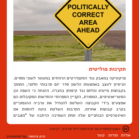
תקינות פוליטית
פרקטיקה במאבק נגד הסטנדרטים הרווחים במשטר לשוני מסוים.
הניסיון לעצב באמצעות הלשון סדר יום תרבותי חלופי, התומך
בקבוצות מיעוט ונלחם נגד קיפוחן בחברה. ההנחה כי השפה וכן
הסטריאוטיפים, המסורת, הקניין הספרותי והחדשות המקובלות הם
אמצעים בידי הקבוצה השלטת להנחיל את ערכיה ההגמוניים
בקרב קבוצות אחרות. התרבות השלטת נוטה להסוות את
האינטרסים הכוחניים שלה תחת השמיכה הרחבה של "מצבים
אוניברסליים", "טבעיים", מקובלים על הכול, וכך למנוע מקבוצות
המיעוט, שאינן מיוצגות במשטר המשמעות שלה, לבוא לידי ביטוי
האנציקלופדיה של הרעיונות | דוד גורביץ', דן ערב
ולהשמיע את קולן. האסטרטגיה של התקינות הפוליטית גורסת כי
אודות
תודות
קשר
powered by:
neora.pro