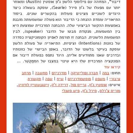
דיבור", המזוהה עם פילוסוף הלשון ג'ון אוסטין (Austin) ומאוחר
יותר עם מפעלו של ג'ון סירל (Searle), עוסקת בשאלה כיצד
היגדים לשוניים מציגים פעולות בהקשרים שונים. ביסוד
התיאוריה עומדת ההנחה כי הדיבור הוא פעולה שמשמעותה מובנת
באמצעות ההקשר הביצועי שלה. ההבחנה המרכזית שמוצעת היא
בין המשמעות, מנקודת מבטו של הדובר (speaker), לבין
המשמעות הלשונית. הבחנה זו תורמת לאפיון הקומוניקציה כסדרה
של כוונות (Intentions) וציפיות. התיאוריה של פעולת הלשון
עוסקת בעיקר בלשונו של הדובר, באופן הביטוי של כוונותיו
ובדרכים שאנו מתוודעים אליהן. היגד נתפס כפעולת דיבור אם
הפונקציה המרכזית שלו היא שינוי במצבו של המתַקְשֵׁר. …
קיראו עוד
תחום:
במה
|
חברה ופוליטיקה
|
מודרניזם
|
מחשבה
|
מרחב
ציבורי
|
משפט
|
פוסטמודרניזם
|
שיח
|
שפה
|
תקשורת
אישים:
אוסטין ג'ון
,
גרייס פול
,
דרידה ז'ק
,
ויטגנשטיין לודוויג
,
מוריס צ'רלס
,
סירל ג'ון
,
פיש סטנלי