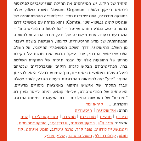
היחיד של הידע. יש המייחסים את תחילת הפוזיטיביזם לפילוסוף
פרנסיס בייקון ולספרו Novum Organun משנת 1620, אולם
כתופעה מודרנית, הפוזיטיביזם נולד בפילוסופיה ההתפתחותית של
אוגוסט קומט (Comte, 1851-1854) והוא מזוהה עם ממשיכי דרכו
במאה ה-20. המדע החדש שייסד – "הפילוסופיה הפוזיטיבית" –
הוא בעת ובעונה אחת תיאוריה של ידע, תורת הכרה ופילוסופיה
התפתחותית של מדע ההיסטוריה. לדעתו, האנושות בשלה לעבור
מן השלב התיאולוגי, דרך השלב המטאפיזי החילוני, אל השלב
הפוזיטיביסטי הנוכחי, שבו עיקר הדגש אינו מושם על חקירת
מהותן של התופעות אלא על הבנה וניסוח של החוקיות השלטת
בהן. הפוזיטיביזם מבקש לגלות חוקים אוניברסליים שלפיהם
פועל העולם באמצעים ניסיוניים, תוך שימוש בכללי היסק לוגיים;
התואר "ידע" יאה לתוצאות ההתבוננות בעולם הטבע, לאחר שאלה
עברו תהליך של אישוש ותיקוף באמצעות ניסויים מדעיים.
האוטופיה של הפוזיטיביזם, על-פי קומט, היתה לייסד מעין דת
"חיובית" של האנושות החילונית – דת המעוגנת במיתוס התבונה
והקִדמה. …
קיראו עוד
תחום:
אידאולוגיה
|
היסטוריה
וזיכרון
|
מדעים
|
מודרניזם
|
מחשבה
|
סטרוקטורליזם
|
שיח
אישים:
אייר א"ג
,
בייקון פרנסיס
,
גוברין ענר
,
הורקהיימר מקס
,
ויטגנשטיין לודוויג
,
פופר קרל
,
פרגה גוטלוב
,
קומט אוגוסט
,
קון
תומס
,
קרנפ רודולף
,
ראסל ברטרנד
,
שליק מוריץ