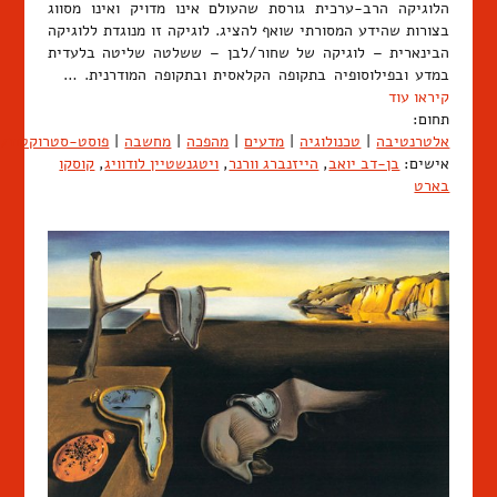
הלוגיקה הרב-ערכית גורסת שהעולם אינו מדויק ואינו מסווג
בצורות שהידע המסורתי שואף להציג. לוגיקה זו מנוגדת ללוגיקה
הבינארית – לוגיקה של שחור/לבן – ששלטה שליטה בלעדית
במדע ובפילוסופיה בתקופה הקלאסית ובתקופה המודרנית. …
קיראו עוד
תחום:
אלטרנטיבה
|
טכנולוגיה
|
מדעים
|
מהפכה
|
מחשבה
|
פוסט-סטרוקטורלי
אישים:
בן-דב יואב
,
הייזנברג וורנר
,
ויטגנשטיין לודוויג
,
קוסקו
בארט