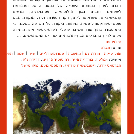
ניכרת לאורך המחצית השנייה של המאה ה-20 ומתפרשת
לשטחים רחבים כגון פילוסופיה, פסיכולוגיה, מדעים
קוגניטיביים, סטרוקטורליזם, חקר הספרות ועוד. מנקודת מבט
פוסט-סטרוקטורליסטית, נמתחת ביקורת על השיטה בטענה כי
היא סגורה בתוך אורח חשיבה טוטלי ודטרמיניסטי ואינה מותירה
מקום לדיון בהבדלים הבין-תרבותיים שחווים המשתמשים. …
קיראו עוד
תחום:
חברה
ופוליטיקה
|
מודרניזם
|
מחשבה
|
סטרוקטורליזם
|
שיח
|
שפה
|
תקשורת
אישים:
אפלטון
,
בורדייה פייר
,
דה סוסיר פרדינן
,
דרידה ז'ק
,
הברמאס יורגן
,
ויטגנשטיין לודוויג
,
חומסקי נועם
,
פוקו מישל