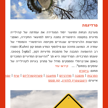
פרדיגמה
מערכת הנחות ומושגי יסוד המגדירה את עמדתה של קהילייה
מדעית בתקופה היסטורית נתונה ביחס למושאי החקירה, ואופני
הפרשנות הלגיטימיים שנגזרים מקיומה ההיסטורי והמוסדי של
עמדה זו. המושג מזוהה עם פילוסוף המדע תומס קון (Kuhn) וספרו
רב ההשפעה המבנה של מהפכות מדעיות (קון, [1962] 2005).
טענתו המרכזית: הפרדיגמה היא סך "ההישגים המדעיים המוכרים
באופן אוניברסלי ומספקים מודל של פתרון בעיות לקהילייה של
עוסקים בתחום". …
קיראו עוד
תחום:
ביקורת
התרבות
|
מהפכה
|
מודרניזם
|
מחשבה
|
סטרוקטורליזם
|
שיח
|
שפה
אישים:
ויטגנשטיין לודוויג
,
קון תומס