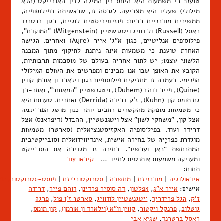
טוענת כי משמעות היא היחס בין המילה לבין האובייקט (הלא
מילולי) שעליו היא מצביעה. לגרסה זו, שראשיתה בפילוסופיה,
ממשיכים מודרניים רבים: פוזיטיביסטים לוגיים, כגון ברטרנד
ראסל (Russell) ולודוויג ויטגנשטיין (Witgenstein) "המוקדם",
פילוסופים אנליטיים, כגון א"ג' אייר (Ayre) ואחרים. הגישה
האחרת טוענת כי משמעות אינה ניתנת לתיקוף מתוך המבנה
הלשוני עצמו; יש לתור אחריה בעולם של מוסכמות תרבותיות,
הקובע את האופן שבו אנו מבינים ומפרשים את העולם המילולי
הפנימי. בעמדה זו מחזיקים פילוסופים כגון וילארד ון אורמן קווין
(Quine), פייר דוהם (Duhem), ויטגנשטיין "המאוחר", ואחר-כך
גם תומס קון (Kuhn), ז'ק דרידה (Derrida) ואחרים. טענתם היא
כי משמעות מופקת מהקשרים רחבים יותר כגון מושג הפרדיגמה
אצל קון, "משחקי לשון" אצל ויטגנשטיין, ההבדל (דיפראנס) אצל
דרידה ועוד. בפילוסופיה האקזיסטנציאלית (סארטר) משמעות
מוגדרת כפריָיהּ של בחירה אישית, אינדיווידואלית וסובייקטיבית
המתרחשת "כאן ועכשיו". בחירה זו מגדירה את הסובייקט
ומעניקה משמעות אותנטית לחייו. …
קיראו עוד
תחום:
אידאולוגיה
|
מודרניזם
|
מחשבה
|
סטרוקטורליזם
|
פוסט-סטרוקטורליזם
אישים:
אייר א"ג
,
אפלטון
,
דה סוסיר פרדינן
,
דוהם פייר
,
דרידה
ז'ק
,
הגל פרידריך
,
ויטגנשטיין לודוויג
,
סארטר ז'ן פול
,
פרגה
גוטלוב
,
פרנקל ויקטור
,
קווין וו"א (וילארד ון אורמן)
,
קון תומס
,
ראסל ברטרנד
,
שגיא אבי