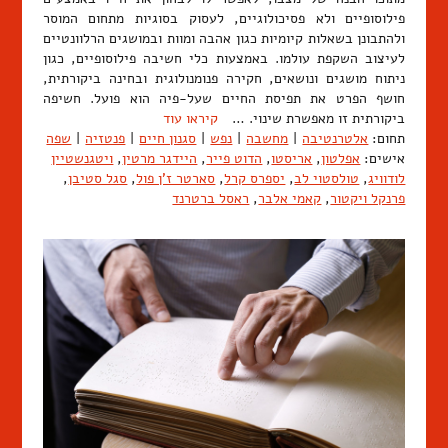
פילוסופיים ולא פסיכולוגיים, לעסוק בסוגיות מתחום המוסר
ולהתבונן בשאלות קיומיות כגון אהבה ומוות ובמושגים הרלוונטיים
לעיצוב השקפת עולמו. באמצעות כלי חשיבה פילוסופיים, כגון
ניתוח מושגים ונושאים, חקירה פנומנולוגית ובחינה ביקורתית,
חושף הפרט את תפיסת החיים שעל-פיה הוא פועל. חשיפה
ביקורתית זו מאפשרת שינוי. …
קיראו עוד
תחום:
אלטרנטיבה
|
מחשבה
|
נפש
|
סגנון חיים
|
פנטזיה
|
שפה
אישים:
אפלטון
,
אריסטו
,
הדוט פייר
,
היידגר מרטין
,
ויטגנשטיין
לודוויג
,
טולסטוי לב
,
יספרס קרל
,
סארטר ז'ן פול
,
סגל סטיבן
,
פרנקל ויקטור
,
קאמי אלבר
,
ראסל ברטרנד