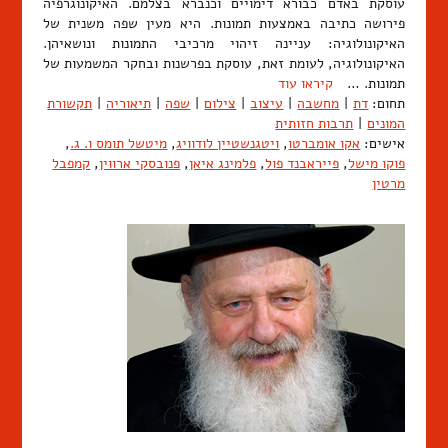
עוסקת באדם כבורא דימויים וכנברא בצלמם. האיקונוגרפיה
פירושה כתיבה באמצעות תמונות. היא מעין שפה משנית של
האיקונולוגיה: עניינה זיהוי מרכיבי התמונות ונושאיהן.
האיקונולוגיה, לעומת זאת, עוסקת בפרשנות ובחקר המשמעות של
תמונות. …
קיראו עוד
תחום:
דת
|
מחשבה
|
עיצוב
|
צילום
|
שפה
|
תיאוריה
|
תקשורת
המונים
|
תרבות חזותית
אישים:
אקו אומברטו
,
ויטגנשטיין לודוויג
,
מיטשל תומס ו. ג.
,
פוקו מישל
,
פייראבנד פול
,
פלמינג איאן
,
פנובסקי ארווין
,
קמפבל
מרטין