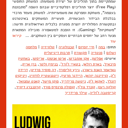
שמתקיימת בתוך תהליכים של יצירת משמעות: המשחק החופשי
(Free Play) יוצר תהליכים רפלקסיביים שבהם השפה "מתבוננת
בעצמה", משחקת ומפרקת את משמעויותיה. למשחק מעמד מרכזי
בכלכלת הבידור העכשווית. תעשיית המשחקים באינטרנט
ובתקשורת הסלולרית יוצרת מסגרת כלכלית ואידאולוגית חדשה:
"משחקיות" (Gaming). זו הופכת למטאפורה מובילה המתארת
מנעד רחב של יחסים חברתיים ועסקיים בין השחקנים. …
קיראו
עוד
תחום:
במה
|
חיי יומיום
|
טכנולוגיה
|
טלוויזיה
|
מלחמה
ושלום
|
פנטזיה
|
תקשורת
|
תרבות דיגיטלית
אישים:
אפלטון
,
אקו אומברטו
,
ארטו אנטונן
,
אריסטו
,
באחטין
מיכאיל
,
בארת רולאן
,
בטאיי ז'ורז'
,
בנימין ולטר
,
ברן אריק
,
גאדאמר האנס גיאורג
,
גירץ קליפורד
,
דה סוסיר פרדינן
,
דרידה
ז'ק
,
הויזינגה יוהאן
,
היידגר מרטין
,
ויטגנשטיין לודוויג
,
ויניקוט
דונלד
,
לאקאן ז'ק
,
ניטשה פרידריך
,
פוקו מישל
,
קאנט עמנואל
,
קולקה רענן
,
קונרד גוז'ף
,
קופולה פרנסיס פורד
,
קרוננברג דיוויד
,
קריסטבה ז'וליה
,
שילר פרידריך