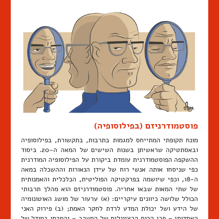
פוסטמודרניזם (בפילוסופיה)
מונח תקופתי המתייחס למגמות בתרבות, בתקשורת, בפילוסופיה
ובאסתטיקה שראשיתן בשנות השישים של המאה ה-20. ביסוד
ההשקפה הפוסטמודרנית עומדת ביקורת על הפילוסופיה המודרנית
כפי שניסחו אותה אנשי רוח של עידן הנאורות וההשכלה במאה
ה-18, וכפי שיושמה בפרקטיקה הפוליטית, הכלכלית והאמנותית
של שתי המאות שבאו אחריה. פוסטמודרניזם הוא מהלך תרבותי
הכולל שלושה כיוונים עיקריים: (א) ערעור של מושג האוטונומיה
של הידע ושל יכולת המדע לרדת לחקר האמת; (ב) פירוק האני
האחדותי – פרי הרוח הרציונלית של המערב – והמרתו במודל של