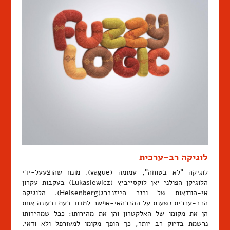
לוגיקה רב-ערכית
לוגיקה "לא בטוחה", עמומה (vague). מונח שהוצעעל-ידי
הלוגיקן הפולני יאן לוקסייביץ (Lukasiewicz) בעקבות עקרון
אי-הוודאות של ורנר הייזנברג(Heisenberg). הלוגיקה
הרב-ערכית נשענת על ההכרהאי-אפשר למדוד בעת ובעונה אחת
הן את מקומו של האלקטרון והן את מהירותו: ככל שמהירותו
נרשמת בדיוק רב יותר, כך הופך מקומו למעורפל ולא ודאי.