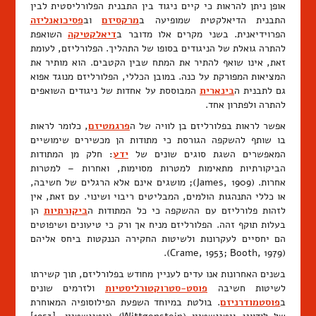
אופן ניתן להראות כי קיים ניגוד בין התבנית הפלורליסטית לבין
התבנית הדיאלקטית שמופיעה ב
מרקסיזם
וב
פסיכואנליזה
הפרוידיאנית. בשני מקרים אלו מדובר ב
דיאלקטיקה
השואפת
להתרה גואלת של הניגודים בסופו של התהליך. הפלורליזם, לעומת
זאת, אינו שואף להתיר את המתח שבין הקטבים. הוא מותיר את
המציאות המפורקת על כנה. במובן הכללי, הפלורליזם מנוגד אפוא
גם לתבנית ה
בינארית
המבוססת על אחדות של ניגודים השואפים
להתרה ולפתרון אחד.
אפשר לראות בפלורליזם בן לוויה של ה
פרגמטיזם
, כלומר לראות
בו שותף להשקפה הגורסת כי מתודות הן מכשירים שימושיים
המאפשרים השגת סוגים שונים של
ידע
: חלק מן המתודות
הביקורתיות מתאימות למטרות מסוימות, ואחרות – למטרות
אחרות. (James, 1909); מושגים אינם אלא הרגלים של חשיבה,
או כללי התנהגות הולמים, המבליטים ריבוי ושינוי. עם זאת, אין
לזהות פלורליזם עם ההשקפה כי כל המתודות ה
ביקורתיות
הן
בעלות תוקף זהה. הפלורליזם מניח אך ורק כי טיעונים ושיפוטים
הם יחסיים לעקרונות ולשיטות החקירה הננקטות ביחס אליהם
(Crame, 1953; Booth, 1979).
בשנים האחרונות אנו עדים לעניין מחודש בפלורליזם, תוך קשירתו
לשיטות חשיבה
פוסט-סטרוקטורליסטיות
ולזרמים שונים
ב
פוסטמודרניזם
. בולטת במיוחד השפעת הפילוסופיה המאוחרת