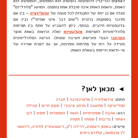
לצמצום (הריבוי) ולהפשטה (הפשוט הוא המופשט, והמופשט הוא
האמת, והאמת האחת אינה סובלת אמת נוספת). המושג "פלורליזם"
מגלה אם כן יחס של התנגדות לכל מגמה של
טוטליזציה
– בין אם
מדובר בספקנות כרונית ("שום דבר אינו אמיתי") ובין אם
בדוגמטיות חיובית. בנוסף, ניתן להצביע על מתח בין תפיסות
פלורליסטיות לתפיסות
אקלקטיות
(אלה הרואות באמת מוצר
הטרוגני
הבנוי משיטות חשיבה שונות). הגישה הפלורליסטית
מעידה על רוח של פתיחות ומתינות, אך גם יוצרת אווירה של
אי-ודאות והיסוס בשאלת האמת.
מכאן לאן?
◄
תחום:
אידאולוגיה
|
אלטרנטיבה
|
חברה
ופוליטיקה
|
מחשבה
|
מרחב ציבורי
|
סגנון חיים
|
קהילה
רגש:
אהבה
|
אופטימיות
|
הנאה
|
התמסרות
|
חופש
|
לבן
ושחור
|
נדיבות
|
שמחה
|
תקווה
אישים:
באומן זיגמונט
,
דרידה ז'ק
,
ויטגנשטיין לודוויג
,
ליוטאר
ז'ן פרנסואה
,
קלדרון ניסים