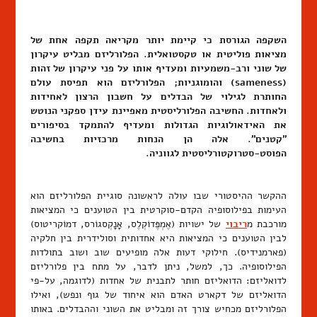
השקפה הגורסת כי קיימת יותר מקריאה תקפה אחת של
מציאות פוליטית או טקסטואלית. הפלורליזם מבליט עיקרון
של שוני ורב-משמעיות ומעדיף אותו על פני עיקרון של זהות
(sameness) והומוגניות; הפלורליזם הוא תפיסת עולם
החותרת לגילוי של הבדלים על חשבון הרצון לאחידות
ולאחדות. החשיבה הפלורליסטית מאפיינת עידן ספקני הנוטש
את האידאולוגיות הגדולות ומעדיף להתמקד בסיפורים
"קטנים". אלה הן הנחות מרכזיות בחשיבה
הפוסט-סטרוקטורליסטית לגווניה.
ההקשר ההיסטורי שבו עולה לראשונה סוגיית הפלורליזם הוא
העימות בפילוסופיה הקדם-סוקרטית בין הטוענים כי המציאות
מורכבת מ
ריבוי
של ישויות (אֶמְפֶּדוֹקְלֶס, אָנָקְסגוֹרס, דמוֹקריטוס)
לבין הטוענים כי המציאות היא אחדותית וסולידרית בין חלקיה
(פארמנידיס). חילוקי דעות אלה מופיעים שוב ושוב בתולדות
הפילוסופיה. כך, למשל, ניתן לדבר, על מתח בין פלורליזם
לדואליזם: הדואליזם חותר לתבנית של אחדות (לדוגמה, על-פי
הדואליזם של דקארט האדם הוא איחוד של גוף ונפש), ואילו
הפלורליזם מכחיש צורך זה ומבליט את השוני וההבדלים. באותו