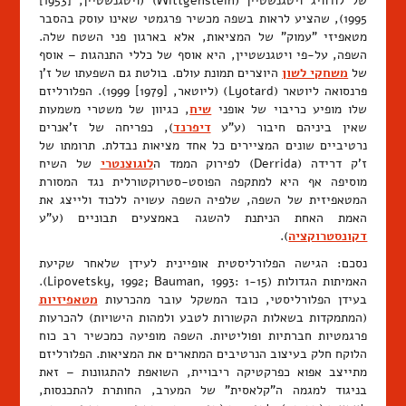
של לודוויג ויטגנשטיין (Wittgenstein) (ויטגנשטיין, [1953]
1995), שהציע לראות בשפה מכשיר פרגמטי שאינו עוסק בהסבר
מטאפיזי "עמוק" של המציאות, אלא בארגון פני השטח שלה.
השפה, על-פי ויטגנשטיין, היא אוסף של כללי התנהגות – אוסף
של
משחקי לשון
היוצרים תמונת עולם. בולטת גם השפעתו של ז'ן
פרנסואה ליוטאר (Lyotard) (ליוטאר, [1979] 1999). הפלורליזם
שלו מופיע כריבוי של אופני
שיח
, כגיוון של משטרי משמעות
שאין ביניהם חיבור (ע"ע
דיפרנד
), כפריחה של ז'אנרים
נרטיביים שונים המציירים כל אחד מציאות נבדלת. תרומתו של
ז'ק דרידה (Derrida) לפירוק הממד ה
לוגוצנטרי
של השיח
מוסיפה אף היא למתקפה הפוסט-סטרוקטורלית נגד המסורת
המטאפיזית של השפה, שלפיה השפה עשויה ללכוד ולייצג את
האמת האחת הניתנת להשגה באמצעים תבוניים (ע"ע
דקונסטרוקציה
).
נסכם: הגישה הפלורליסטית אופיינית לעידן שלאחר שקיעת
האמיתות הגדולות (Lipovetsky, 1992; Bauman, 1993: 1-15).
בעידן הפלורליסטי, כובד המשקל עובר מהכרעות
מטאפיזיות
(המתמקדות בשאלות הקשורות לטבע ולמהות הישויות) להכרעות
פרגמטיות חברתיות ופוליטיות. השפה מופיעה כמכשיר רב כוח
הלוקח חלק בעיצוב הנרטיבים המתארים את המציאות. הפלורליזם
מתייצב אפוא כפרקטיקה ריבויית, השואפת להתגוונות – זאת
בניגוד למגמה ה"קלאסית" של המערב, החותרת להתכנסות,