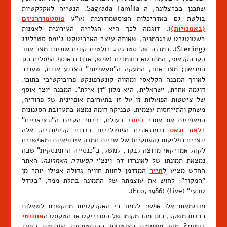
שתכנן בברצלונה, ה-Sagrada Família. הנטייה לאקלקטיות
בולטת גם באדריכלות הפוסטמודרנית (ע"ע
פוסטמודרניזם
(באמנויות)
). דוגמה לכך היא הגלריה העירונית לאמנות
בשטוטגרט שבגרמניה, שאותה עיצב הארכיטקט ג'ימס סטרלינג
(Sterling). במבנה של סטרלינג בולטים קווים שונים: מצד אחד
הקו הקלאסי, המתבטא בחומרים (שיש, אבן) ובאוסף הפסלים בגן
המוזאון; מצד אחר, המעקה ה"תעשייתי" הצבוע אדום, שעובר
לאורך המבנה הקלאסי ומהווה קונטרפונקט פרובוקטיבי בתוכו.
דוגמה אחרת, ישראלית, היא מלון "דן אילת". המבנה יוצר אוסף
של ציטטות הפועלות זו על זו בתערובת אופיינית של פרודיה,
משחק והתייחסות עצמית. טכניקה דומה נמצא בתערובת הסגנונות
המאפיינת את אתרי
דיסני
בעולם, בבתי הקזינו ה"ונציאניים"
ב
לאס וגאס
ובמוזאונים הפופולריים בדרום קליפורניה. אלה
יוצרים רפליקות (העתקים) של שכיות חמדה אירופאיות ומאפשרים
לקהל אמריקאי מרוצה לבקר, למשל, ב"כנסייה הרומנסקית" שבה
נמצאת תמונתו של לאונרדו דה-וינצ'י
הסעודה האחרונה
. האתר
החדש מציע ל
תייר
המזדמן לחוות חוויה גדולה אפילו יותר מן
"המקור": לחוש את עוצמתה של התמונה בתלת-ממד, "בגודל
טבעי" (Live) (Eco, 1986).
מדוגמאות אלו אפשר ללמוד כי האקלקטיות מתקשרת לשאלות
כבדות משקל, כגון מהו מקומו של הסובייקט או הטקסט ה
אותנטי
בימינו? מהי משמעות הציטטות ההיסטוריות הפרועות בעידן