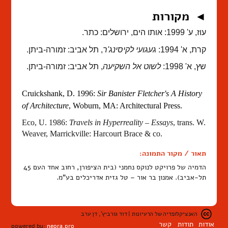
מקורות
◄
עוז, ע' 1999: אותו הים, ירושלים: כתר.
קרת, א' 1994:
געגועי לקיסינג'ר
, תל אביב: זמורה-ביתן.
שץ, א' 1998:
לשוט אל השקיעה
, תל אביב: זמורה-ביתן.
Cruickshank
, D. 1996:
Sir Banister Fletcher's A History
of Architecture
, Woburn, MA: Architectural Press.
Eco, U. 1986:
Travels in Hyperreality – Essays
, trans. W.
Weaver,
Marrickville: Harcourt Brace & co.
תאור / מקור התמונה:
הדמיה של פרויקט לנוקס נחמני (בית הציפורן, רחוב אחד העם 45
תל-אביב). אמנון בר אור – טל גזית אדריכלים בע"מ.
האנציקלופדיה של הרעיונות | דוד גורביץ', דן ערב
אודות
תודות
קשר
powered by:
neora.pro