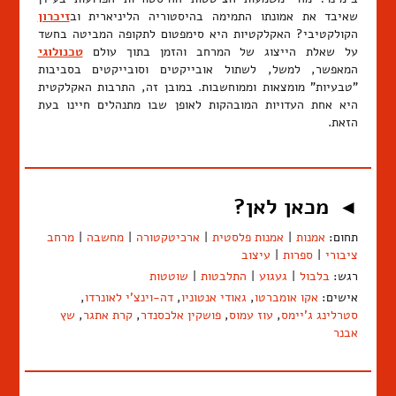
שאיבד את אמונתו התמימה בהיסטוריה הליניארית וב
זיכרון
הקולקטיבי? האקלקטיות היא סימפטום לתקופה המביטה בחשד
על שאלת הייצוג של המרחב והזמן בתוך עולם
טכנולוגי
המאפשר, למשל, לשתול אובייקטים וסובייקטים בסביבות
"טבעיות" מומצאות וממוחשבות. במובן זה, התרבות האקלקטית
היא אחת העדויות המובהקות לאופן שבו מתנהלים חיינו בעת
הזאת.
מכאן לאן?
◄
תחום:
אמנות
|
אמנות פלסטית
|
ארכיטקטורה
|
מחשבה
|
מרחב
ציבורי
|
ספרות
|
עיצוב
רגש:
בלבול
|
געגוע
|
התלבטות
|
שוטטות
אישים:
אקו אומברטו
,
גאודי אנטוניו
,
דה-וינצ'י לאונרדו
,
סטרלינג ג'יימס
,
עוז עמוס
,
פושקין אלכסנדר
,
קרת אתגר
,
שץ
אבנר