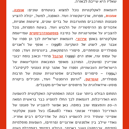
שאליו היא שייכת לכאורה.
דוגמאות לאקלקטיות נוכל למצוא בשטחים שונים:
אופנה
,
אמנות
, ספרות, ארכיטקטורה ועוד. האופנה, למשל, יכולה להציע
סגנונות המורכבים מתערובות של בדים שונים, ציטטות אתניות,
אזכורים מן ההיסטוריה של הלבוש ועוד. בשטח הספרות, נוכל
להצביע על אסטרטגיות של כתיבה
פוסטמודרניסטית
שמיישמת
אקלקטיזם באופן
אירוני
. דוגמאות ישראליות לכך הן ספרו של
אבנר שץ,
לשוט אל השקיעה
(1998) – אוסף של ז'אנרים
פופולריים ונוסחתיים, סיפורי הרפתקאות, ביוגרפיות ועוד; ספרו
של עמוס עוז,
אותו הים
(1999)
קרנבל
פרודי וכאוב נוסח יבגני
אונייגין (פושקין), המורכב מאוסף המובאות והקלישאות של
הישראליות העכשווית; וספרו של אתגר קרת
געגועי לקיסינג'ר
(1994) – סיפורים המשלבים אסטרטגיות שונות של תרבות
פופולרית,
קומיקס
, "הרומן הרומנטי" ועוד, ומכילים ביקורת
פוסט-אידאולוגית על מיתוסים ישראליים מקובלים.
התחום הבולט ביותר שבו זכתה האסתטיקה האקלקטית להשפעה
הוא האדריכלות. דוגמאות לכך החלו להופיע כבר בראשית המאה
ה-20 והתעצמו שוב בסופה. כאן אפשר להצביע על סגנונו של
האדריכל הספרדי אנטוני גאודי (Gaudí) כעל סגנון אקלקטי
אופייני שעתיד היה להשפיע רבות על אדריכלים רבים אחריו.
גאודי שילב בין אלמנטים אורגניים (פרחים), השפעות מוסלמיות
(פסיפס, ערבסקה) ושגב בארוקי, הבולט במיוחד בקתדרלת הענק