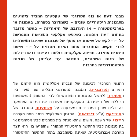
מבנה דעת או גוף הטרוגני של טקסטים המכיל ציטוטים
מסגנונות היסטוריים שונים – כשמדובר בספרות, באמנות או
בארכיטקטורה – או תערובת של תיאוריות – כאשר מדובר
בתחום דעת מופשט. בטקסט אקלקטי המציאות מתפרשת
על-ידי לקט של שיטות או אוסף של סגנונות שאינם מצטרפים
לכדי מקשה הומוגנית אחת ואינם מונחים על-ידי שיטת
סימנים אחידה. תפיסה אקלקטית בולטת בעיצוב ובאדריכלות
של שנות השמונים, המזוהה עם עלייתן של מגמות
פוסטמודרניות בתרבות.
התנאי המרכזי לכינונה של תבנית אקלקטית הוא קיומם של
חומרים
הטרוגניים
. המבנה ההטרוגני מבליט את הפער בין
ה
מסמנים
(למשל הסגנונות המצוטטים) לבין המסומן (המשמעות
הכוללת של היצירה). האקלקטיות מעודדת את המבט המתמקד
בהבדלים שבין המרכיבים ומערערת על
משמעותו
הסגורה של
ה
אובייקט
(ע"ע
דיפראנס
). הסגנון האקלקטי חותר תחת מערכת
ה
ייצוג
של השפה, משום שהוא מנתק בין מסמנים לבין מסומנים או
בין סגנונות לבין ההקשר ההיסטורי המקורי שהופיעו בו. הוא יוצר
מערכת אנכרוניסטית שאינה משתלבת בתוך ההקשר ההיסטורי