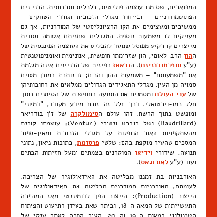
המפוארים, שסימנו עוצמה פוליטית, כלכלית ותרבותית. הבניינים
הפוסטמודרניים – ובייחוד מגדלי הזכוכית וגורדי השחקים –
ממשיכים ומעצימים את הקו הרציונליסטי של המודרניות, אך גם
מעניקים לו משמעות נוספת. המגדלים שחזיתם אטומה וסודית
מייצרים קו רקיע מפוסל שנועד להבליט את העוצמה הפיננסית של
ה
הון
הרב-לאומי, הון שזרימתו חופשית, אנונימית ואומניפוטנטית
(ע"ע
סופרמודרניזם
). ה
נִרְאוּת
הפיזית של הבניינים אינה מגלמת
את "משמעותם" – משמעות ההון והכוח; זו נותרת במובן מסוים
סמויה מן העין. מגדלי התאגידים הגדולים ממלאים את רחובותיהן
של
ערי העולם
ומסמנים את התנועה החופשית של הסימנים בתוך
חלל כמו-וירטואלי. דרך חלל זה זורם מידע מקודד, "דמיוני"
ומופשט בתוך הרשת. זהו עולם ה
סימולקרה
של ז'ן בודריאר
(Baudrillard) ושל רוברט ונטורי (Venturi); עוצמתו קורנת
מהשתקפויות האור הנופלות על מגדלי הזכוכית ומאין-ספור
המסכים שהעיר מוקפת בהם: שלטי
פרסומת
, כתובות ניאון, נתוני
תנועה, שידורי
וידיאו
המוקרנים בצמתים ומעל חזיתות הבתים
ועוד (ע"ע
לאס וגאס
).
האורבניות בת זמננו מבליטה את האידאולוגיה של הצריכה.
לעומתה, האורבניות המודרנית הבליטה את האידאולוגיה של
הייצור (Production): הייצור הפך לדומיננטי מאז המהפכה
התעשייתית של המאה ה-18, וביתר שאת בעידן התיעוש והפיתוח
הטכנולוגי במאות ה-19 וה-20. העיר הפכה לאתר ענקי של