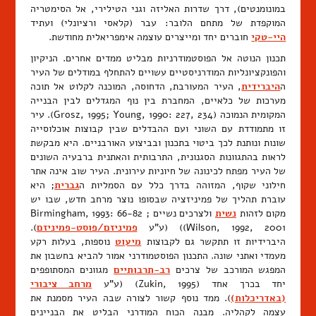
במונומנטים), דרך שדרות האליזה וגני הטילירי, אל הסימטריה
המוקפדת של מתחם הלובר: עבר (קלאסי ורציונלי) ועתיד
היי-טקי
חוברים יחד ומייצרים עוצמה אימפריאלית מחודשת.
תכנון הנוטה אל הפוסטמודרניות מבליט ממדים אחרים. הניקיון
והפונקציונליות המודרניסטיים עשויים להתחלף במודלים של העיר
ה
היברידית
, העיר המעורבת, הדחוסה, המוכנה לקלוט אל תוכה
מערכות של כלאיים, המחברת בין נוף המגדלים לבין הבנייה
המקומית הנמוכה (Grosz, 1995; Young, 1990: 227, 234). עיר
זו מתמודדת עם השוני ועם ההבדלים שבין קבוצות אוכלוסייה
שונות ונותנת לכך ביטוי בתכנון ובביצוע האורבניים. היא מבקשת
לראות בהתגוונות הסגנונית, התרבותית והאתנית ברבעיה השונים
של העיר מפתח לכינונה של חיוניות עירונית. העיר שוב אינה אתר
חילוני שקוף, המזוהה בדרך כלל עם הסמליות ה
גברית
; היא
עוברת תהליך של פמיניזציה שבסופו נוצר מרחב חדש, שבו יש
מקום לזהות
נשית
ולצרכים נשיים Birmingham, 1993: 66-82 ;
Wilson, 1992, 2001)) (ע"ע
פמיניזם/פוסט-פמיניזם
).
היברידיות זו תתקשר גם לקבוצות
מיעוט
נוספות, בעלות רקע
מעמדי ואתני שונה. התכנון הפוסטמודרני אמור להביא בחשבון את
המפגש המורכב של צרכים
רב-תרבותיים
מגוונים המסתופפים
יחד בכרך אחד (Zukin, 1995) (ע"ע
מרחב ציבורי
(באדריכלות)
). ממד נוסף קשור לצורה שבה העיר מסמנת את
עצמה לקהליה. מבנה הכוח המודרני הבליט את הבניינים