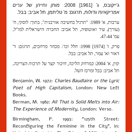
ג'ייקובס, ג' [1961] 2008:
מותן וחייהן של ערים
אמריקאיות גדולות
, תרגום: מ' טליתמן, תל אביב: בבל.
ערבות, א' 1989: "תרגיל בחשיבה אורבנית", בתוך: לוסקי, ח'
(עורך),
עיר ואוטופיה
, תל אביב: החברה הישראלית למו"ל,
עמ' 47-44.
פרק, ז' [1974] 1998:
חלל וכו': מבחר מרחבים
, תרגום: ד'
דאור וא' עמר, תל אביב: בבל.
קזין, א' 2004:
במרחק הליכה, חיבור קצר על תרבות הצריכה
,
תל אביב: בבל ומרכז השל.
Benjamin, W. 1972:
Charles Baudlaire or the Lyric
Poet of High Capitalism
, London: New Left
Books.
Berman, M. 1982:
All That is Solid Melts into Air:
The Experience of Modernity
, London: Verso.
Birmingham
, P. 1993: "125th Street:
Reconfiguring the Feminine in the City"
in:
,