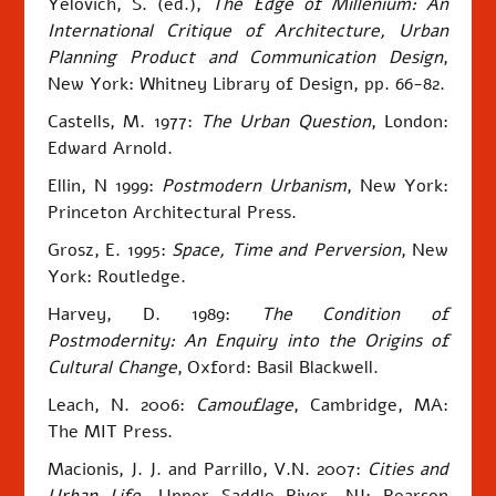
Yelovich, S. (ed.),
The Edge of Millenium: An
International Critique of Architecture, Urban
Planning Product and Communication Design
,
New York: Whitney Library of Design, pp. 66-82.
Castells, M. 1977:
The Urban Question
, London:
Edward Arnold.
Ellin, N 1999:
Postmodern Urbanism
, New York:
Princeton Architectural Press.
Grosz, E. 1995:
Space, Time and Perversion
, New
York: Routledge.
Harvey, D. 1989:
The Condition of
Postmodernity: An Enquiry into the Origins of
Cultural Change
,
Oxford
: Basil Blackwell.
Leach, N. 2006:
Camouflage
, Cambridge, MA:
The MIT Press.
Macionis, J. J. and Parrillo, V.N. 2007:
Cities and
Urban Life
, Upper Saddle River, NJ: Pearson