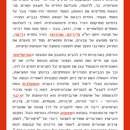
מטרותיה. כך, לדוגמה, מובלטת החזית על חשבון הפנים. פני
השטח מחליפים את העומק; הממד החזותי הדו-ממדי גובר על
הממד הנפחי. החזית ניבטת אל הנוסע החולף בכביש המהיר.
בדמיונו מתרקמת העיר כחויה סינמטוגרפית. דומה כי לשלושת
הממדים הקלאסיים – אורך, רוחב, גובה – נוסף עתה ממד רביעי
של תנועה (זמן) (ע"ע
מיידיות, מהירות
). העיר נחווית כ
דימוי
,
כרצף מופשט של צבעים, אורות ומתארים. ממד זה מעצים את
המרחב האורבני והופך אותו לתמונה משתנה של תשוקות וציפיות.
העיסוק באורבניות חייב להביא בחשבון את המשטר ה
קפיטליסטי
שבו אנו חיים ואת המצע הנפשי שהוא מבוסס עליו; את ים
האנונימיות והשכפול שבו אנו מוקפים (כל הקניונים דומים זה לזה,
וכך גם הכבישים המהירים והמחלפים). בהינתן שזו המציאות,
עולה השאלה האם וכיצד ניתן לפתח התנגדות לאופייה הכופה של
המערכת מבלי ליפול לתוך מלכודת רגשנית ו
נוסטלגית
נוסח
"חזרה לטבע" או לכפריות אנכרוניסטית. דומה כי תנאי מרכזי
להגשמתה של אוטופיה אורבניסטית הוא ההישענות על ה
ריבוי
העירוני – ריבוי זהויות, תרבויות, מעמדות, מגדרים, צרכים
ושימושים. ריבוי זה עשוי להצביע על דרך צנועה אך אפשרית
ליצור פרגמנטציה במכונת ה
שעתוק
הגדולה הגורסת הכול. התכנון
והביצוע האורבניים אמורים לאפשר ריבוי של "סיפורים", לספק
צרכים אנושיים מגוונים, לשמר את הזיכרון של קבוצות זהות