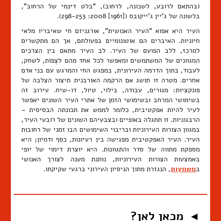
(בהתאם לרובע, לשכונה, לרחוב), "בלט דינמי של הרחוב",
בלשונה של ג'יין ג'ייקובס ([1961] 2008: 298-253).
העיר היא אפוא "העיר האנושית", אורגניזם חי שאיבריו מלאי
חיוניות. האיברים הם אוטונומיים בפעולתם, אך הם מתקשרים
למרכז, ללב הפועם של העיר. לב העיר מתאם בין הצרכים
המגוונים של המשתמשים ומאפשר לכל אחד מהם לצְפוֹת, לשחק,
לעבוד, בתוך הדרמה העירונית, במפגש החי והמרגש עם בני אדם
אחרים. מטרה זו תושג אם הרקמה האורבנית תיצור הצלבה של
פונקציות: מגורים, עבודה, בילוי, טיול, דו-שיח. עירוב זה
בשימושי המרחב ובשימושי הזמן של אתרי העיר השונים יאפשר
לעיר להיות אפקטיבית, כלומר לממש את תכונתה הבסיסית –
הרבגוניות. זו תתגלה באופיים ובצבעיהם השונים של רובעי העיר,
במגוון הצורות העירוניות ובריבוי השימושים הבו זמני של רחובות
העיר. העיר האפקטיבית מפגישה בין רעיונות, כסף ודמיון; היא
מספקת מתווה של סדר והתגוונות. היא יוצרת דימוי של יופי
באמצעות הצורות העירוניות, נותנת מענה לצורך האנושי
ב
משמעות
, הנגזרת מתוך הניסיון העירוני ברגעי שקיקתו.
מכאן לאן?
◄