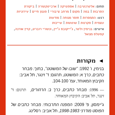
תחום:
אלטרנטיבה
|
אסתטיקה
|
ארכיטקטורה
|
ביקורת
התרבות
|
במה
|
מקום
|
מרחב ציבורי
|
סגנון חיים
|
עירוניות
רגש:
התמסרות
|
חוסר מנוחה
|
מודעות
עצמית
|
סקרנות
|
שוטטות
|
שייכות
אישים:
בנימין ולטר
,
ג'ייקובס ג'יין
,
ונטורי רוברט
,
קזין אורנה
,
קסטלס מנואל
מקורות
◄
בנימין, ו' 1992:
"שובו של המשוטט", בתוך: מבחר
כתבים, כרך א: המשוטט
, תרגום: ד' זינגר, תל אביב:
הקיבוץ המאוחד, עמ' 104-100.
— 1996:
מבחר כתבים, כרך ב: הרהורים
,
תרגום: ד'
זינגר, תל אביב: הקיבוץ המאוחד.
ג'יימסון, פ' 2009:
המפנה התרבותי: מבחר כתבים של
הפוסט מודרני 1998-1983
, תל אביב: רסלינג.