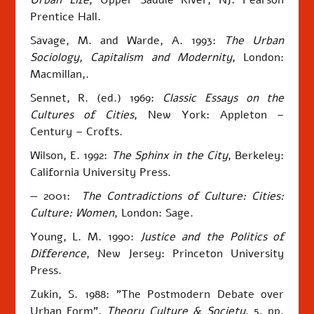
Prentice Hall.
Savage, M. and Warde, A. 1993:
The Urban
Sociology, Capitalism and Modernity
, London:
Macmillan,.
Sennet, R. (ed.) 1969:
Classic Essays on the
Cultures of Cities
, New York: Appleton –
Century – Crofts.
Wilson, E. 1992:
The Sphinx in the City
, Berkeley:
California University Press.
— 2001:
The Contradictions of Culture: Cities:
Culture: Women
, London: Sage.
Young, L. M. 1990:
Justice and the Politics of
Difference
, New Jersey: Princeton University
Press.
Zukin, S. 1988: "The Postmodern Debate over
Urban Form",
Theory Culture & Society
, 5, pp.