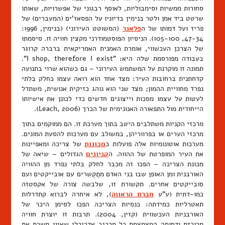
סחורות ממשיות וסימבוליות, לאוסף רבגוני של אפשרויות, שאותו
שרטט ביד אמן ולטר בנימין בדיוניו על הפסאז'ים (המעברים) של
פריז ועל דמותו של ה
פלאנר
(המשוטט העירוני) (בנימין, 1996:
47-34, 105-100). הניסיון הפוסטמודרני מקצין חוויה זו. סיסמתו
של הצרכן העכשווי, אומרת האמנית האמריקאית ברברה קרוגר
בעבודה מפורסמת שלה היא: "I shop, therefore I exist".
תמונה זו מוקרנת על המשתמש העירוני – גם כשהוא שרוי בתנועה
קדחתנית ברחובות העיר: מצד אחד הוא רואה עצמו כחלק בלתי
נפרד מחוויית ההמון; מצד שני הוא נוהג כזיקית אנושית, משתדל
לעטות על עצמו מסכות וייצוגים חדשים כדי לכונן את אישיותו
הייחודית מול התפאורה האנונימית של הכרך (Leach, 2006).
מרכזי הקניות משתלבים היטב בתוך מערכת זו. הם ממוקמים בתוך
מרכזי הערים או בפרווריהן, במשולב עם מערכות להסעת המונים.
מערכות אוטונומיות אלה פועלות כ
מכונות
של צריכה ומאפיינות
את העיר המופרטת של ההווה. ה
קניונים
הגדולים – שיאה של
מכונת הצריכה – הפכו זה מכבר לחלק בלתי נפרד מן ההוויה
האורבנית ומן האופן שבו בני האדם מתַקְשרים עם אובייקטים ועם
סובייקטים אחרים. תקשורת זו, שלבשה צורה של אקסטזה
כמו-דתית (ע"ע
חברת הראווה
), לא איחרה לברוא קתדרלות
תאטרליות כמידתה: כנסיות הצריכה הפכו לסימן היכר של
האורבניות העכשווית (קזין, 2004). תרבות זו יוצרת חוויה
מרוכזת ודחוסה המצמצמת כל מרכיב אדריכלי שאינו משרת את