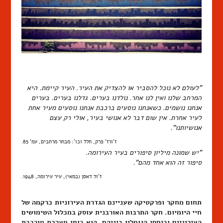
"לעולם לא נוכל להסביר או להצדיק את העיר. העיר קיימת. היא
המרחב שלנו ואין לנו אחר. נולדנו בערים. גדלנו בערים. בערים
אנחנו נושמים. כשאנחנו נוסעים ברכבת אנחנו נוסעים מעיר אחת
לעיר אחרת. אין שום דבר לא אנושי בעיר, אולי רק עצם
אנושיותנו".
ז'ורז' פרק, חלל וכו': מבחר מרחבים, עמ' 85.
"יש שמונה מיליון סיפורים בעיר העירומה.
סיפור זה הוא אחד מהם".
ז'ול דאסן (במאי), עיר עירומה, 1948.
תחום מחקר ופרקטיקה שעניינם הגדרת העירוניות כרקמה של
חיי היומיום. חקר התרבות האורבנית עוסק במכלול השימושים
העירוניים וביחסי הגומלין ביניהם. הוא בוחן מערכת מורכבת