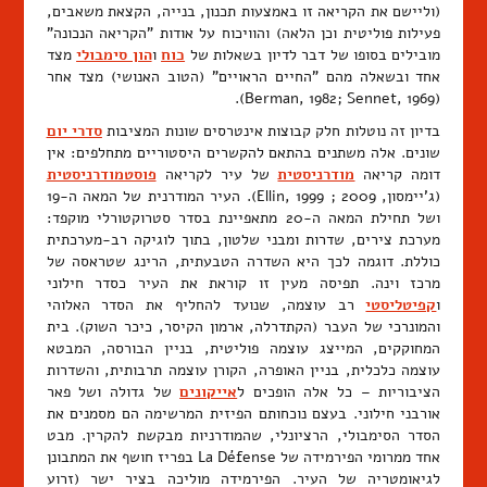
(וליישם את הקריאה זו באמצעות תכנון, בנייה, הקצאת משאבים,
פעילות פוליטית וכן הלאה) והוויכוח על אודות "הקריאה הנכונה"
מובילים בסופו של דבר לדיון בשאלות של
כוח
ו
הון סימבולי
מצד
אחד ובשאלה מהם "החיים הראויים" (הטוב האנושי) מצד אחר
(Berman, 1982; Sennet, 1969).
בדיון זה נוטלות חלק קבוצות אינטרסים שונות המציבות
סדרי יום
שונים. אלה משתנים בהתאם להקשרים היסטוריים מתחלפים: אין
דומה קריאה
מודרניסטית
של עיר לקריאה
פוסטמודרניסטית
(ג'יימסון, 2009 ; Ellin, 1999). העיר המודרנית של המאה ה-19
ושל תחילת המאה ה-20 מתאפיינת בסדר סטרוקטורלי מוקפד:
מערכת צירים, שדרות ומבני שלטון, בתוך לוגיקה רב-מערכתית
כוללת. דוגמה לכך היא השדרה הטבעתית, הרינג שטראסה של
מרכז וינה. תפיסה מעין זו קוראת את העיר כסדר חילוני
ו
קפיטליסטי
רב עוצמה, שנועד להחליף את הסדר האלוהי
והמונרכי של העבר (הקתדרלה, ארמון הקיסר, כיכר השוק). בית
המחוקקים, המייצג עוצמה פוליטית, בניין הבורסה, המבטא
עוצמה כלכלית, בניין האופרה, הקורן עוצמה תרבותית, והשדרות
הציבוריות – כל אלה הופכים ל
אייקונים
של גדולה ושל פאר
אורבני חילוני. בעצם נוכחותם הפיזית המרשימה הם מסמנים את
הסדר הסימבולי, הרציונלי, שהמודרניות מבקשת להקרין. מבט
אחד ממרומי הפירמידה של La Défense בפריז חושף את המתבונן
לגיאומטריה של העיר. הפירמידה מוליכה בציר ישר (זרוע