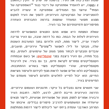
שונות המרכיבות את העיר. בלשונה של שרון ס' זוקין (Zukin,
1995: 2), יש להעמיד אסתטיקה של ריבוי כנגד "'האסתטיקה של
הפחד" שיוצר נוף המגדלים. אסתטיקה זו עשויה להביא
להומניזציה של הפרקטיקה העירונית; להפוך את העיר למקום
מפגש חופשי המעודד שותפות בדרמה החברתית השזורה
מסיפוריהם ודמיונותיהם של בני העיר.
שאלת המפתח היא אפוא מהם התנאים המאפשרים לדרמה
העירונית לעלות על הבמה. כמו כל דרמה טובה, גם העיר צריכה
לעורר עניין, ליצור מתח, לנוע ולזרום בתוך המערכות השונות
שלה, מבוקר עד ליל: לאפשר ל"צופים" עירוניים, תושבים,
עובדים ומבקרים לבחור מתוך מגוון של שימושים. לעתים, כמו
בכל מחזה, גם העיר ניצבת בפני
קונפליקט
; אך כשם שבמחזה
הקונפליקטים נפתרים לקראת סיום, כך גם בעיר. אין להיבהל
מקונפליקטים, שהרי הקונפליקט מצוי בשורש ההתחככות.
בקונפליקט הלא-אלים אפשר לראות מנוף לקידום ולשיפור מציאות
החיים; הוא יכול לסייע לחלשים ולתרום לשיפור מעמדם של
המיעוטים בעיר.
שני חטאים אינם נסבלים כל עיקר: חדגוניות ושעמום עירוניים.
הדרמה העירונית חייבת לרתק, לרגש, ללמד. רחובות העיר
ורבעיה אמורים לספק מגוון של אפשרויות אנושיות, ליצור תנאים
שיעודדו את המשתמשים להרכיב סיפורים נבדלים: איכותו של
המרחב האורבני עומדת ביחס ישר ליכולתו ליצור דרמות מתחלפות