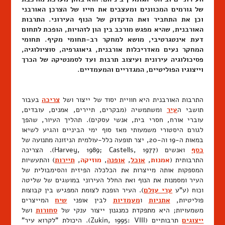
של גורמים המכוונים ומעצבים את חייו של הצרכן האורבני
וכן את התחביר ואת הדקדוק של הנוף העירוני. התרבות
האורבנית, שהיא מפגש מורכב בין הון לזהויות, הופכת לתחום
דעת אינטגרטיבי, מושא למחקר רב-תחומי מקיף. תחומי
המחקר נעים מאדריכלות אורבנית, גיאוגרפיה, סוציולוגיה,
פסיכולוגיה עירונית ועיצוב תרבות ועד לסמנטיקה של הכרך
וייצוגיו הפוליטיים, המגדריים והמעמדיים.
התרבות האורבנית היא חוויית יסוד של ייצור ושל
צריכה
בעבור
תושבי ה
עיר
ומשתמשיה (מבקרים, תיירים, אמנים, עובדים,
עוברי אורח, חסרי בית, אנשי עסקים). תהליך העיור, שהפך
לגורם היסטורי משמעותי מאז סוף ימי הביניים והגיע לשיאו
במאות ה-19 וה-20, יצר תופעה כלל-עולמית הניזונה מתנועה של
כסף
ואנשים (Harvey, 1989; Castells, 1977). הצריכה
התרבותית (
אמנות
,
אוכל
,
אופנה
,
מוזיקה
,
תיירות
) והתעשיות
המספקות אותה מייצרות את הכלכלה הפיזית והסימבולית של
העיר ומסמנות את הנוף ואת החלל העירוני במושגים של שליטה
וכוח (ע"ע
ערי עולם
). העיר הופכת לצומת המפגיש בין קבוצות
פוליטיות,
אתניות
ו
מעמדיות
לבין אופני
שיח
המייצרים
משמעויות; היא מתפקדת כמנגנון ייצור ענקי של
סחורות
ושל
ייצוגים
תרבותיים (Zukin, 1995: VIII). היכולת "לקרוא עיר"