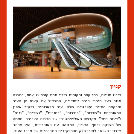
קניון
ריכוז חנויות, בתי קפה ומקומות בילוי תחת קורת גג אחת, במבנה
סגור בעל סימני היכר ייחודיים, המבדיל את עצמו מן העיר
ומרקמת החיים האורגנית שלה. עיר מלאכותית בזעיר אנפין
המאוכלסת ב"שדרות", "כיכרות", "רחובות", "גשרים", "גנים"
ו"פינות חמד". מקדשה האולטימטיבי של תרבות הצריכה. חממה
של תשוקה וכסף. הקניון, המזוהה עם האורבניות, הוא מרחב
ציבורי השואב לתוכו חלק מהתפקידים החברתיים של מרכז העיר.