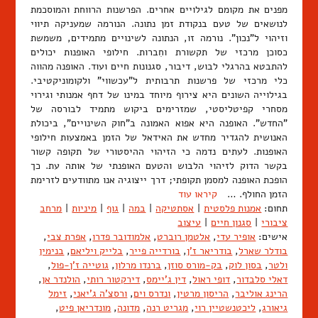
מפנים את מקומם לגילויים אחרים. הפרשנות הרווחת והמוסכמת
לנושאים של טעם בנקודת זמן נתונה. הנורמה שמעניקה תיווי
וזיהוי ל"נכון". נורמה זו, הנתונה לשינויים מתמידים, משמשת
כסוכן מרכזי של תקשורת וחִברות. חילופי האופנות יכולים
להתבטא בהרגלי לבוש, דיבור, סגנונות חיים ועוד. האופנה מהווה
כלי מרכזי של פרשנות תרבותית ל"עכשווי" ולקומוניקטיבי.
בגילוייה השונים היא צירוף מיוחד במינו של דחף אמנותי וגירוי
מסחרי קפיטליסטי, שמזרימים ביקוש מתמיד לבורסה של
"החדש". האופנה היא אפוא האמונה ב"חוק השינויים", ביכולת
האנושית להגדיר מחדש את האידאל של הזמן באמצעות חילופי
האופנות. לעתים נדמה כי הזיהוי ההיסטורי של תקופה קשור
בקשר הדוק לזיהוי הלבוש והטעם האופנתי של אותה עת. כך
הופכת האופנה למסמן תקופתי; דרך ייצוגיה אנו מתוודעים לזרימת
הזמן החולף. …
קיראו עוד
תחום:
אמנות פלסטית
|
אסתטיקה
|
במה
|
גוף
|
מיניות
|
מרחב
ציבורי
|
סגנון חיים
|
עיצוב
אישים:
אופיר עדי
,
אלטמן רוברט
,
אלמודובר פדרו
,
אפרת צבי
,
בודלר שארל
,
בודריאר ז'ן
,
בורדייה פייר
,
בלייק ויליאם
,
בנימין
ולטר
,
בסון לוק
,
בק-מורס סוזן
,
ברנדו מרלון
,
גוטייה ז'ן-פול
,
דאלי סלבדור
,
דופי ראול
,
דין ג'יימס
,
דירקטור רותי
,
הולנדר אן
,
הרינג אוליבר
,
הריסון מרטין
,
ונדרס וים
,
ורסצ'ה ג'יאני
,
זימל
גיאורג
,
ליכטנשטיין רוי
,
מגריט רנה
,
מדונה
,
מונדריאן פיט
,