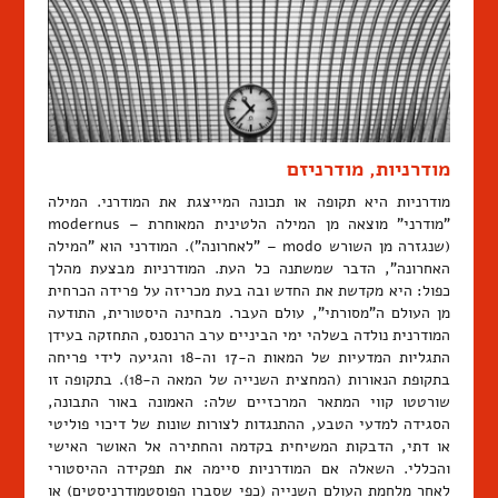
מודרניות, מודרניזם
מודרניות היא תקופה או תכונה המייצגת את המודרני. המילה
"מודרני" מוצאה מן המילה הלטינית המאוחרת – modernus
(שנגזרה מן השורש modo – "לאחרונה"). המודרני הוא "המילה
האחרונה", הדבר שמשתנה כל העת. המודרניות מבצעת מהלך
כפול: היא מקדשת את החדש ובה בעת מכריזה על פרידה הכרחית
מן העולם ה"מסורתי", עולם העבר. מבחינה היסטורית, התודעה
המודרנית נולדה בשלהי ימי הביניים ערב הרנסנס, התחזקה בעידן
התגליות המדעיות של המאות ה-17 וה-18 והגיעה לידי פריחה
בתקופת הנאורות (המחצית השנייה של המאה ה-18). בתקופה זו
שורטטו קווי המתאר המרכזיים שלה: האמונה באור התבונה,
הסגידה למדעי הטבע, ההתנגדות לצורות שונות של דיכוי פוליטי
או דתי, הדבקות המשיחית בקדמה והחתירה אל האושר האישי
והכללי. השאלה אם המודרניות סיימה את תפקידה ההיסטורי
לאחר מלחמת העולם השנייה (כפי שסברו הפוסטמודרניסטים) או