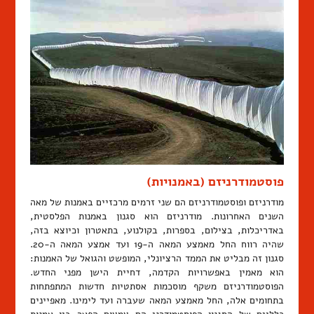
פוסטמודרניזם (באמנויות)
מודרניזם ופוסטמודרניזם הם שני זרמים מרכזיים באמנות של מאה
השנים האחרונות. מודרניזם הוא סגנון באמנות הפלסטית,
באדריכלות, בצילום, בספרות, בקולנוע, בתאטרון וכיוצא בזה,
שהיה רווח החל מאמצע המאה ה-19 ועד אמצע המאה ה-20.
סגנון זה מבליט את הממד הרציונלי, המופשט והגואל של האמנות:
הוא מאמין באפשרויות הקדמה, דחיית הישן מפני החדש.
הפוסטמודרניזם משקף מוסכמות אסתטיות חדשות המתפתחות
בתחומים אלה, החל מאמצע המאה שעברה ועד לימינו. מאפיינים