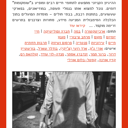
ההיגיון הקניוני מתפשט לתחומי חיים רבים ומופיע ב"שומקומות"
דומים. נוכל למצוא אותו בנמלי תעופה, במוזיאונים, בפארקי
שעשועים, בתחנות רכבת, בבתי חולים – מוסדות הפועלים בתוך
הכלכלה הסימבולית המניעה מידע, סחורות וצרכנים בתרשים
זרימה מוקפד. …
קיראו עוד
תחום:
ארכיטקטורה
|
במה
|
חברה ופוליטיקה
|
חיי
יומיום
|
מקום
|
מרחב ציבורי
|
סגנון
חיים
|
עירוניות
|
פנטזיה
|
פרסום ושיווק
|
תרבות חזותית
אישים:
אורי ג'ון
,
ארד רועי (צ'יקי)
,
בודלר שארל
,
בורשטיין
דרור
,
ברגר תמר
,
זנדברג אסתר
,
מנדה-לוי עודד
,
קולהאס רם
,
קזין אורנה
,
קסטל-בלום אורלי