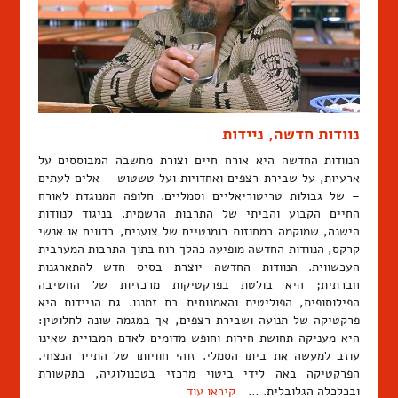
נוודות חדשה, ניידות
הנוודות החדשה היא אורח חיים וצורת מחשבה המבוססים על
ארעיות, על שבירת רצפים ואחדויות ועל טשטוש – אלים לעתים
– של גבולות טריטוריאליים וסמליים. חלופה המנוגדת לאורח
החיים הקבוע והביתי של התרבות הרשמית. בניגוד לנוודות
הישנה, שמוקמה במחוזות רומנטיים של צוענים, בדווים או אנשי
קרקס, הנוודות החדשה מופיעה כהלך רוח בתוך התרבות המערבית
העכשווית. הנוודות החדשה יוצרת בסיס חדש להתארגנות
חברתית; היא בולטת בפרקטיקות מרכזיות של החשיבה
הפילוסופית, הפוליטית והאמנותית בת זמננו. גם הניידות היא
פרקטיקה של תנועה ושבירת רצפים, אך במגמה שונה לחלוטין:
היא מעניקה תחושת חירות וחופש מדומים לאדם המבויית שאינו
עוזב למעשה את ביתו הסמלי. זוהי חוויותו של התייר הנצחי.
הפרקטיקה באה לידי ביטוי מרכזי בטכנולוגיה, בתקשורת
ובכלכלה הגלובלית. …
קיראו עוד