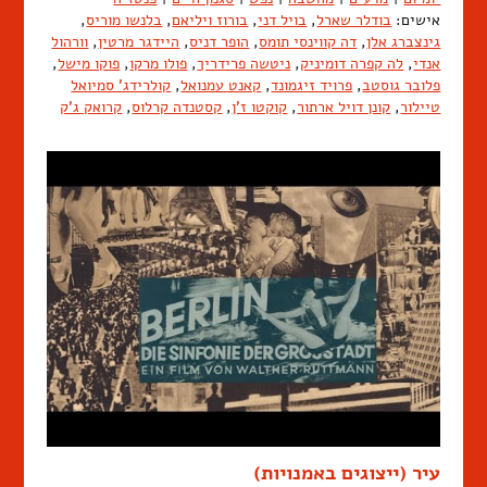
אישים:
בודלר שארל
,
בויל דני
,
בורוז ויליאם
,
בלנשו מוריס
,
גינצברג אלן
,
דה קווינסי תומס
,
הופר דניס
,
היידגר מרטין
,
וורהול
אנדי
,
לה קפרה דומיניק
,
ניטשה פרידריך
,
פולו מרקו
,
פוקו מישל
,
פלובר גוסטב
,
פרויד זיגמונד
,
קאנט עמנואל
,
קולרידג' סמיואל
טיילור
,
קונן דויל ארתור
,
קוקטו ז'ן
,
קסטנדה קרלוס
,
קרואק ג'ק
עיר (ייצוגים באמנויות)