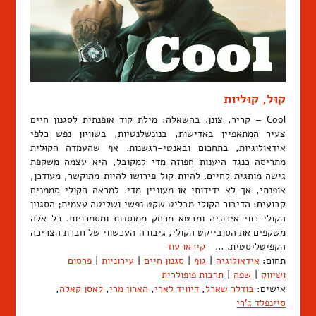
קוּל, קוּליות
Cool – קריר, צונן. בהשאלה: מילת קוד אופנתית לסגנון חיים
צעיר המתאפיין באדישות, בנונשלנטיות, בשוויון נפש כלפי
אידאולוגיות, בתחכום ובאנטי-רגשנות. אף שהעמדה הקוּלית
מתריסה כנגד היענות חפוזה מדי למקובל, היא עצמה משקפת
גישה מותגית לחיים. להיות קול פירושו להיות מתוקשר, מעודכן,
אופנתי, אך לא ידידותי או מעוניין מדי. למראה הקולי סממנים
קבועים: הדיבור הקולי מבליט שקט נפשי ושליטה עצמית; הסגנון
הקולי רווי אירוניה ומבטא מרחק ממוסדות ומסמכויות. כל אלה
משקפים את הסובייקט הקולי, גיבורה העכשווי של חברת הצריכה
הקפיטליסטית. …
קיראו עוד
תחום:
אידאולוגיה
|
גוף
|
סגנון חיים
|
עירוניות
|
פרסום
ושיווק
|
שפה
|
תרבות פופולרית
אישים:
בודלר שארל
,
דיוויד לארי
,
הארון מרי
,
לאסן קאלה
,
סיינפלד ג'רי