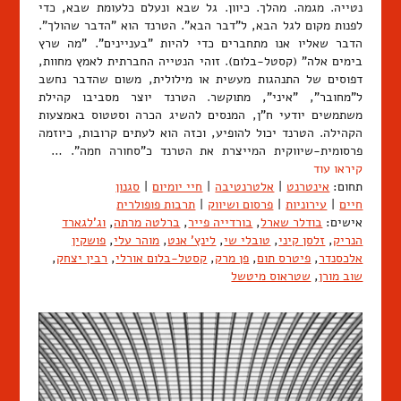
נטייה. מגמה. מהלך. כיוון. גל שבא ונעלם כלעומת שבא, כדי
לפנות מקום לגל הבא, ל"דבר הבא". הטרנד הוא "הדבר שהולך".
הדבר שאליו אנו מתחברים כדי להיות "בעניינים". "מה שרץ
בימים אלה" (קסטל-בלום). זוהי הנטייה החברתית לאמץ מחוות,
דפוסים של התנהגות מעשית או מילולית, משום שהדבר נחשב
ל"מחובר", "איני", מתוקשר. הטרנד יוצר מסביבו קהילת
משתמשים יודעי ח"ן, המנסים להשיג הכרה וסטטוס באמצעות
הקהילה. הטרנד יכול להופיע, וכזה הוא לעתים קרובות, כיוזמה
פרסומית-שיווקית המייצרת את הטרנד כ"סחורה חמה". …
קיראו עוד
תחום:
אינטרנט
|
אלטרנטיבה
|
חיי יומיום
|
סגנון
חיים
|
עירוניות
|
פרסום ושיווק
|
תרבות פופולרית
אישים:
בודלר שארל
,
בורדייה פייר
,
ברלטה מרתה
,
וג'לגארד
הנריק
,
זלסן קיני
,
טובלי שי
,
לינץ' אנט
,
מוהר עלי
,
פושקין
אלכסנדר
,
פיטרס תום
,
פן מרק
,
קסטל-בלום אורלי
,
רבין יצחק
,
שוב מורן
,
שטראוס מיטשל