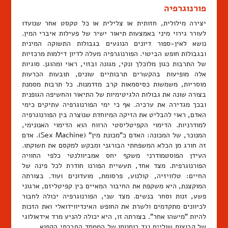
פורנוגרפיה
יצירה מילולית, חזותית או צלילית או כל טקסט אחר שנועדו
לעורר גירוי מיני באמצעות תיאור ישיר של פעילות איברי המין.
נושא לאין-ספור דיונים הנוגעים בגבולות התשוקה המינית
ובגבולות חופש הביטוי. הפורנוגרפיה מעלה לדיון דילמות מרכזיות
של התרבות כגון מלוכלך ונקי, מגונה ובזוי, ראוי ומהוגן. סוגיות
אלה מופיעות בהקשרים תרבותיים שונים, תובעות הכרעות
מוסריות, משמשות כסיסמאות קרב מזדמנות. כל תרבות מסמנת
בצורה שונה את גבולות הלגיטימיות של התיאור והחשיפה הגופנית
ובכך מגדירה את ערכיה. אף כי ימי הפורנוגרפיה עתיקים כימי
האדם, ראוי להבליט את הזיקה המיוחדת שנוצרה בין הפורנוגרפיה
למודרניות. הדימוי הקפיטליסטי הרווח הוא הדימוי האנונימי,
המנוכר, של המכונה: האדם כ"מכונת מין" (Sex Machine). אדם
זה חורג מן הכלא המשפחתי הבורגני ומבקש למקסם את תשוקתו.
העידן הפוסטמודרני משקף יחס אמביוולנטי כלפי החוויה
הפורנוגרפית. מצד אחד, תעשיית הפורנו חודרת לכל פינה של
החיים: טלוויזיה, קולנוע, פרסומת, מועדונים ועוד. בצורתה
המוקצנת, היא משקפת את החיבור המאיים בין קפיטליזם, ארגוני
פשע, זנות וסחר בנשים. מצד שני, הפורנוגרפיה יכולה לחבור
לכיוונים מתקדמים ולשרת את החופש האינדיווידואלי ואת הזכות
להיות "מישהו אחר". בצורתה זו, היא יכולה להניע מרד אידאולוגי
של קבוצות שוליים נגד כוחנותו של הממסד החברתי הקפוא. …