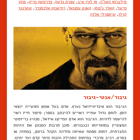
סילברמן קאז'ה
,
סן לורן איב
,
עפרת גדעון
,
פדרסטון מייק
,
פוקו
מישל
,
קאלר ג'ונתן
,
קאנט עמנואל
,
רודשנקו אלכסנדר
,
שטרנגר
קרלו
,
שיאפרלי אלזה
גיבור/אנטי-גיבור
הגיבור הוא אינדיווידואל נערץ. אדם בעל אומץ ותושייה יוצאי
דופן. לוחם גדול שחייו ראויים להיכתב בספר; סיפור חייו ראוי
להישמר לדורות. הגיבור הוא אדם המייצג אידאל, מנהיג כריזמטי
המצטיין במוסריותו ובגבורתו. סוכן תרבות המכונן את הזהות
החברתית. דמות מפתח שאיתה מזדהה הקהל ברומן, במחזה או
בסרט. רכיב מרכזי במיתוס התהילה והכוח מימי קדם ועד ימינו.