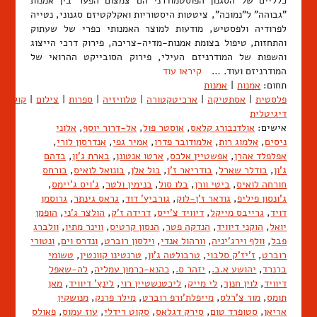
כלליים של הסגנון הפוסטמודרני הם צמצום הפער בין אמנות
"גבוהה" ל"נמוכה", ציטטות היסטוריות ואקלקטיזם סגנוני, נטייה
לפרודיה ולפסטיש, מודעות למוצר האמנותי כפרי של שעתוק
והתחזות, טיפול בצומת אמנות-מדיה-צריכה, פירוק דרכי הייצוג
והשפות של המודרניזם העילי, פירוק הסובייקט ההרואי של
המודרניזם ועוד. …
קיראו עוד
תחום:
אמנות
|
אמנות
פלסטית
|
אסתטיקה
|
ארכיטקטורה
|
טלוויזיה
|
ספרות
|
צילום
|
קולנוע
דיגיטלית
אישים:
אולדנבורג קלאס
,
אוסטר פול
,
אל-דרור יוסף
,
אלוני
ניסים
,
אלמוג רות
,
אלמודובר פדרו
,
אמיר גפי
,
אנדרסון לורי
,
אפלפלד אהרן
,
אפשטיין אלכס
,
ארטו אנטונן
,
בארת ג'ון
,
בדהם
ג'ון
,
בודלר שארל
,
בודריאר ז'ן
,
בול אלן
,
בונואל לואיס
,
בורחס
חורחה לואיס
,
ביטי וורן
,
בלו סול
,
בנימין ולטר
,
ג'ויס ג'יימס
,
ג'ונסון פיליפ
,
גודאר ז'ן-לוק
,
גורביץ' דוד
,
גראס גינתר
,
גרוסמן
דויד
,
גרייבס מייקל
,
דיוויד צ'ייס
,
דרידה ז'ק
,
הולצר ג'ני
,
הופמן
יואל
,
הוקני דיוויד
,
הנדקה פטר
,
הנסון קרטיס
,
ווינר מתיו
,
וולברג
פבל
,
וולף וירג'יניה
,
וורהול אנדי
,
וילסון רוברט
,
ונדרס וים
,
ונטורי
רוברט
,
ז'יז'ק סלבוי
,
טרבולטה ג'ון
,
טרנטינו קוונטין
,
טשומי
ברנרד
,
יהושע א.ב.
,
יזהר ס.
,
כהנא-כרמון עמליה
,
לה-שאפל
דיוויד
,
לוין חנוך
,
לי מייק
,
ליכטנשטיין רוי
,
לינץ' דיוויד
,
מאן
תומס
,
מור צ'רלס
,
מייפלת'ורפ רוברט
,
מילר פרנק
,
מנושקין
אריאן
,
סטופרד טום
,
סירק דגלאס
,
סקוט רידלי
,
עוז עמוס
,
פאולס