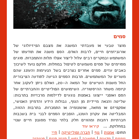
סמים
מוצר טבעי או מעבדתי המשנה את מצבם הפיזיולוגי של
אורגניזמים חיים, לרבות האדם. הסם משנה את תודעתו של
המשתמש ובמקרים רבים עלול ליצור אצלו תלות והתמכרות. סוגים
מסוימים של סמים משמשים לטיפול במחלות. חלקם נועד לשיכוך
כאבים עזים. סמים אחרים נצרכים בשל הנעימות והעונג שהם
משרים על המשתמשים. תרבות הסמים הגיעה לתודעה הציבורית
החל משנות השישים של המאה ה-20, ואולם ניתן לעקוב אחר
קיומה משחר ההיסטוריה. השימושים הפוליטיים והחברתיים של
הסם ואופני ייצוגו באמנות נוגעים לדילמות מרכזיות בתרבות:
שליטה והנאה מיידית מן הגוף, גבולות הידע והדמיון האנושי,
אסקפיזם או מחאה, אוטונומיה או התמכרות. בתרבות ההווה,
המבליטה את עקרון העונג, הופכים הסמים לבני בית בשכבות
חברתיות רחבות ומהווים חלק בלתי נפרד מסגנון חיים שנוי
במחלוקת. …
קיראו עוד
תחום:
אמנות
|
גוף
|
חברה ופוליטיקה
|
חיי
יומיום
|
מדעים
|
מחשבה
|
נפש
|
סגנון חיים
|
פנטזיה