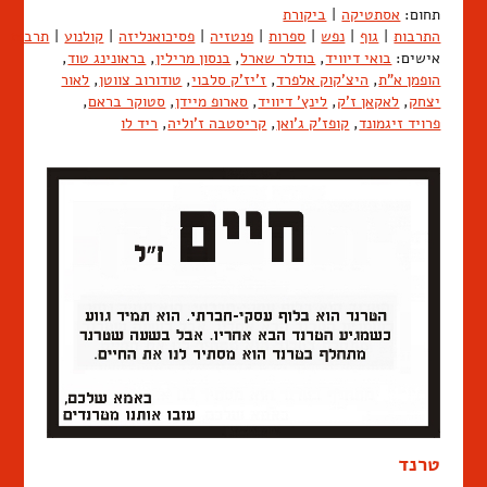
תחום:
אסתטיקה
|
ביקורת
התרבות
|
גוף
|
נפש
|
ספרות
|
פנטזיה
|
פסיכואנליזה
|
קולנוע
|
תרבות
אישים:
בואי דיוויד
,
בודלר שארל
,
בנסון מרילין
,
בראונינג טוד
,
הופמן א"ת
,
היצ'קוק אלפרד
,
ז'יז'ק סלבוי
,
טודורוב צווטן
,
לאור
יצחק
,
לאקאן ז'ק
,
לינץ' דיוויד
,
סארופ מיידן
,
סטוקר בראם
,
פרויד זיגמונד
,
קופז'ק ג'ואן
,
קריסטבה ז'וליה
,
ריד לו
טרנד