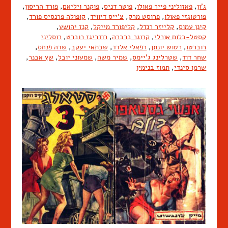
ג'ון
,
פאזוליני פייר פאולו
,
פוטר דניס
,
פוקנר ויליאם
,
פורד הריסון
,
פורטוגזי פאולו
,
פרוסט מרק
,
צ'ייס דיוויד
,
קופולה פרנסיס פורד
,
קינן עמוס
,
קלייזר רנדל
,
קליפורד מייקל
,
קנז יהושע
,
קסטל-בלום אורלי
,
קרוגר ברברה
,
רודריגז רוברט
,
רוסליני
רוברטו
,
רטוש יונתן
,
רפאלי אלדד
,
שבתאי יעקב
,
שדה פנחס
,
שחר דוד
,
שטרלינג ג'יימס
,
שמיר משה
,
שמעוני יובל
,
שץ אבנר
,
שרמן סינדי
,
תמוז בנימין