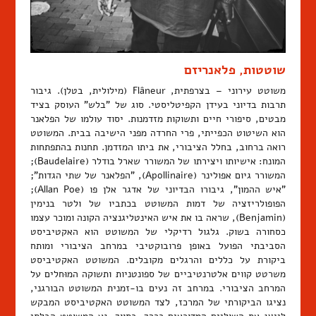
שוטטות, פלאנריזם
משוטט עירוני – בצרפתית, Flâneur (מילולית, בטלן). גיבור
תרבות בדיוני בעידן הקפיטליסטי. סוג של "בלש" העוסק בציד
מבטים, סיפורי חיים ותשוקות מזדמנות. יסוד עולמו של הפלאנר
הוא השיטוט הכפייתי, פרי החרדה מפני הישיבה בבית. המשוטט
רואה ברחוב, בחלל הציבורי, את ביתו המזדמן. תחנות בהתפתחות
המונח: אישיותו ויצירתו של המשורר שארל בודלר (Baudelaire);
המשורר גיום אפולינר (Apollinaire), "הפלאנר של שתי הגדות";
"איש ההמון", גיבורו הבדיוני של אדגר אלן פו (Allan Poe);
הפופולריזציה של דמות המשוטט בכתביו של ולטר בנימין
(Benjamin), שראה בו את איש האינטליגנציה הקונה ומוכר עצמו
כסחורה בשוק. גלגול רדיקלי של המשוטט הוא האקטיביסט
הסביבתי הפועל באופן פרובוקטיבי במרחב הציבורי ומותח
ביקורת על כללים והרגלים מקובלים. המשוטט האקטיביסט
משרטט קווים אלטרנטיביים של ספונטניות ותשוקה המוּחלים על
המרחב הציבורי. במרחב זה נעים בו-זמנית המשוטט הבורגני,
נציגו הביקורתי של המרכז, לצד המשוטט האקטיביסט המבקש