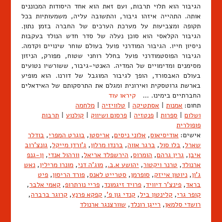
הגיבור הוא תלוי תרבות, ועם זאת הוא אחד היסודות המכוננים
אותה. התהייה איזהו גיבור, והתשובה עליה, משמעותיות בכל
תקופה ומצביעות על מערכת הערכים של החברה בזמן נתון.
הגיבור הקלאסי הוא סוכן נעלה של סדר חדש הנולד בעקבות
ניסיון חייו. הגיבור המודרני פועל בעולם שוחר שינויים וקדמה.
הגיבור הפוסטמודרני פועל בחלל רוחני שטוח, מפורק, הניזון
מסימנים ומדימויים של המדיה. האנטי-גיבור, ששורשיו נטועים
בעולם האבסורד, הופך לגיבור המוגבל של דורנו. הוא מופיע
בארשת גרוטסקית ואירונית ומגלם את התרסקותם של האידאלים
החברתיים בימינו. …
קיראו עוד
תחום:
אמנות
|
אסתטיקה
|
טלוויזיה
|
מלחמה
ושלום
|
ספרות
|
פנטזיה
|
פרסום ושיווק
|
קולנוע
|
תרבות
פופולרית
אישים:
אודיסיאוס
,
אלוני ניסים
,
אריסטו
,
בוגרט המפרי
,
בודלר
שארל
,
בלו סול
,
ברגר אווה
,
ברנדו מרלון
,
ג'ורדן מייקל
,
גונצ'רוב
איבן
,
גרין גרהם
,
הומרוס
,
הירשפלד אריאל
,
וורהול אנדי
,
ון-גנפ
ארנולד
,
טרנר ויקטור
,
יהושע א.ב.
,
מוג'ה דני
,
מונרו מרילין
,
נאש
ג'ון
,
ניוטון אייזק
,
סופרמן
,
סטרייט לאנס
,
פורד הריסון
,
פיט
בראד
,
פינצ'ר דיוויד
,
פרויד זיגמונד
,
פריי נורתרופ
,
קאמי אלבר
,
קופר גרי
,
קלינטון ביל
,
קנדי גון פ'
,
קפקא פרנץ
,
קרוגר ברברה
,
רושדי סלמאן
,
רייגן רונלד
,
שוורצנגר ארנולד