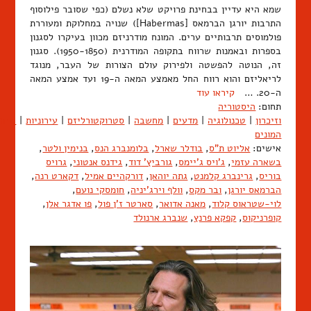
שמא היא עדיין בבחינת פרויקט שלא נשלם (כפי שסובר פילוסוף
התרבות יורגן הברמאס [Habermas]) שנויה במחלוקת ומעוררת
פולמוסים תרבותיים ערים. המונח מודרניזם מכוון בעיקרו לסגנון
בספרות ובאמנות שרווח בתקופה המודרנית (1950-1850). סגנון
זה, הנוטה להפשטה ולפירוק עולם הצורות של העבר, מנוגד
לריאליזם והוא רווח החל מאמצע המאה ה-19 ועד אמצע המאה
ה-20. …
קיראו עוד
תחום:
היסטוריה
וזיכרון
|
טכנולוגיה
|
מדעים
|
מחשבה
|
סטרוקטורליזם
|
עירוניות
|
שיח
המונים
אישים:
אליוט ת"ס
,
בודלר שארל
,
בלומנברג הנס
,
בנימין ולטר
,
בשארה עזמי
,
ג'ויס ג'יימס
,
גורביץ' דוד
,
גידנס אנטוני
,
גרויס
בוריס
,
גרינברג קלמנט
,
גתה יוהאן
,
דורקהיים אמיל
,
דקארט רנה
,
הברמאס יורגן
,
ובר מקס
,
וולף וירג'יניה
,
חומסקי נועם
,
לוי-שטראוס קלוד
,
מאנה אדואר
,
סארטר ז'ן פול
,
פו אדגר אלן
,
קופרניקוס
,
קפקא פרנץ
,
שנברג ארנולד