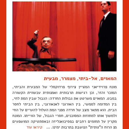
המאוים, אל-ביתי, מצמרר, מבעית
מונח פרוידיאני המציין צירוף פרדוקסלי של המבעית והביתי,
המוכר והזר, וכן רגישות תרבותית ואמנותית עכשווית הקשורה
במבט. המאוים משרטט את גבולות החרדה: הגבול שבין המת לחי,
בין המדומה לממשי, בין האורגני לאנאורגני, בין הביתי לחסר
הבית. הוא מתאר מצב של חרדה מפני המת העלול להערים על החי
ולמשוך אותו למחוזות המסוכנים, חסרי הגבול, של הווייתו. המונח
מקרין על תחומים רחבים בפסיכואנליזה ובאסתטיקה המושפעים
מן הרוח ה"גותית" הנושבת בתרבות ימינו. …
קיראו עוד