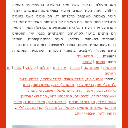
מאז ומעולם, וביתר שאת מאז המהפכה התעשייתית (המאה
ה-18), היתה העיר לגורם מרכזי בפוליטיקה ובתרבות. ייצוגי
העיר באמנות משקפים מרכזיות זו. הם פונים לשני כיוונים
מנוגדים: מחד גיסא, הם מציגים את החלומות האוטופיים של בני
האדם על אודות עיר האלוהים (אוגוסטינוס הקדוש); מאידך גיסא,
הם נותנים ביטוי לסיוטיהם הקיבוציים מפני עיר החטאים
(המרקיז דה-סאד, בודלר). העיר כמיקרוקוסמוס, ואפילו
כהתגלמות החיים עצמם, הופכת למטאפורה דומיננטית בתרבות –
נושא מועדף לייצוגים בתחומי הספרות, הקולנוע, התקשורת
והאמנות. …
קיראו עוד
תחום:
אמנות
|
אמנות
פלסטית
|
אסתטיקה
|
ספרות
|
עירוניות
|
צילום
|
קולנוע
|
שפה
|
תרבות
חזותית
אישים:
אוסטר פול
,
בודלר שארל
,
ביילי אנדריי
,
בנימין ולטר
,
ג'ויס ג'יימס
,
גביזון שבי
,
גודאר ז'ן-לוק
,
גוטמן נחום
,
גרוס
גיאורג
,
דבלין אלפרד
,
דה סרטו מישל
,
ואשובסקי לאנה
,
ואשובסקי לילי
,
ונדרס וים
,
סטיבנסון לואי
,
סלין לואי פרדינן
,
סקוט רידלי
,
סקורסיזה מרטין
,
פו אדגר אלן
,
פינצ'ר דיוויד
,
פליני
פדריקו
,
קאלווינו איטאלו
,
קסטל-בלום אורלי
,
קריסטבה ז'וליה
,
רוטמן ולטר
,
שבתאי יעקב