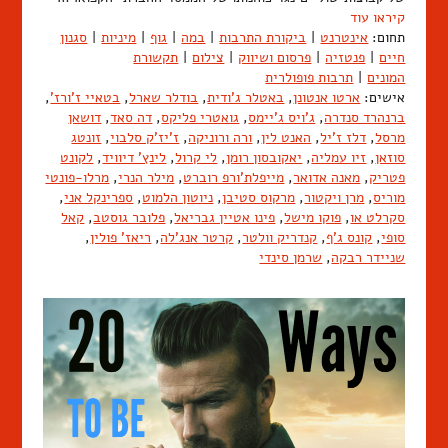
קיראו עוד
תחום:
אינטרנט
|
ביקורת התרבות
|
במה
|
גוף
|
מיניות
|
סגנון
חיים
|
פנטזיה
|
פרסום ושיווק
|
צילום
|
תקשורת
המונים
|
תרבות פופולרית
אישים:
ארטו אנטונן
,
באטלר ג'ודית
,
בודלר שארל
,
בטאיי ז'ורז'
,
ברנהרד סנדרה
,
ג'ויס ג'יימס
,
גואטרי פליקס
,
דה סאד
,
דושאן
מרסל
,
דלז ז'יל
,
האנט לין
,
ורה ורוניקה
,
ז'יז'ק סלבוי
,
זונטג
סוזאן
,
זיו עמליה
,
יאקובסון רומן
,
לי קרול
,
לינץ' דיוויד
,
לקונט
פטריק
,
מאנה אדואר
,
מייפלת'ורפ רוברט
,
מילר הנרי
,
מרלו-פונטי
מוריס
,
מרן ויקטור
,
מרקוס סטיבן
,
ניוטון הלמוט
,
ספרינקל אני
,
סקרלט או
,
פוקו מישל
,
פינו אטיין גבריאל
,
פלובר גוסטב
,
קאל
סופי
,
קונס ג'ף
,
קנדריק וולטר
,
קרטר אנג'לה
,
ריאז' פולין
,
שניידר רבקה
,
שרמן סינדי