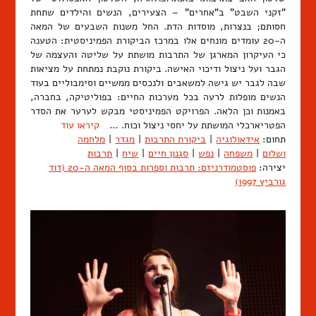
"זקני השבט" ב"אחרים" – הצעירים, הנשים והילדים שתחת
חסותם; בנצרות, מוסדות הדת. החל משנות השבעים של המאה
ה-20 עומדים מונחים אלו במרכז הביקורת הפמיניסטית: הטענה
כי העיקרון המארגן של התרבות מושתת על שליטה והעצמה של
הגבר ועל ניצול ודיכוי האישה. ביקורת נוקבת נמתחת על מציאות
שבה לגבר יש גישה למשאבים ולנכסים ממשיים וסימבוליים בעוד
הנשים מופלות לרעה בכל מערכות החיים: בפוליטיקה, בחברה,
באמנות וכן הלאה. הפרויקט הפמיניסטי מבקש לערער את הסדר
הפטריארכלי המושתת על יחסי ניצול וכוח. …
קיראו עוד
תחום:
אידאולוגיה
|
ביקורת התרבות
|
מגדר
|
מלחמה
ושלום
|
משפחה
|
נפש
|
סגנון חיים
|
שיח
|
תרבות
יצירה:
פוסטמודרניזם: תרבות וספרות בסוף המאה ה-20 (דוד
גורביץ 1997)