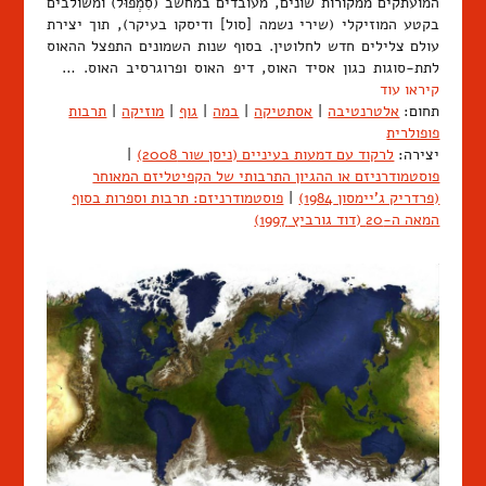
המועתקים ממקורות שונים, מעובדים במחשב (סִמְפוּל) ומשולבים
בקטע המוזיקלי (שירי נשמה [סול] ודיסקו בעיקר), תוך יצירת
עולם צלילים חדש לחלוטין. בסוף שנות השמונים התפצל ההאוס
לתת-סוגות כגון אסיד האוס, דיפ האוס ופרוגרסיב האוס. …
קיראו עוד
תחום:
אלטרנטיבה
|
אסתטיקה
|
במה
|
גוף
|
מוזיקה
|
תרבות
פופולרית
יצירה:
לרקוד עם דמעות בעיניים (ניסן שור 2008)
|
פוסטמודרניזם או ההגיון התרבותי של הקפיטליזם המאוחר
(פרדריק ג'יימסון 1984)
|
פוסטמודרניזם: תרבות וספרות בסוף
המאה ה-20 (דוד גורביץ 1997)