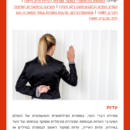
יצירה:
הטקסט ההיסטורי כמוצר ספרותי (היידן וויט 1973)
|
המדע החדש (ג'מבטיסטה ויקו 1725)
|
חשיבה היסטורית (אלעזר
וינריב 1987)
|
פוסטמודרניזם: תרבות וספרות בסוף המאה ה-20
(דוד גורביץ 1997)
עדות
מסירת דברי העד. במסורת הפילוסופית והמשפטית של העולם
המערבי העדות מבוססת ומוגדרת פורמלית מתוקף נוכחותו של העד
באירוע. עדות ראייה, עדות ממקור ראשון הנמסרת במילים או