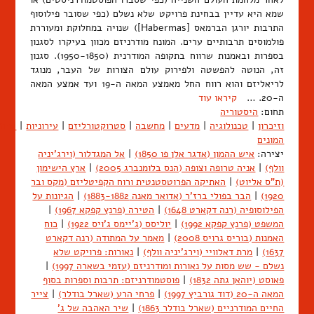
שמא היא עדיין בבחינת פרויקט שלא נשלם (כפי שסובר פילוסוף
התרבות יורגן הברמאס [Habermas]) שנויה במחלוקת ומעוררת
פולמוסים תרבותיים ערים. המונח מודרניזם מכוון בעיקרו לסגנון
בספרות ובאמנות שרווח בתקופה המודרנית (1950-1850). סגנון
זה, הנוטה להפשטה ולפירוק עולם הצורות של העבר, מנוגד
לריאליזם והוא רווח החל מאמצע המאה ה-19 ועד אמצע המאה
ה-20. …
קיראו עוד
תחום:
היסטוריה
וזיכרון
|
טכנולוגיה
|
מדעים
|
מחשבה
|
סטרוקטורליזם
|
עירוניות
|
שיח
המונים
יצירה:
איש ההמון (אדגר אלן פו 1850)
|
אל המגדלור (וירג'יניה
וולף)
|
אניה טרופה וצופה (הנס בלומנברג 2005)
|
ארץ הישימון
(ת"ס אליוט)
|
האתיקה הפרוטסטנטית ורוח הקפיטליזם (מקס ובר
1920)
|
הבר בפולי ברז'ר (אדואר מאנה 1883-1882)
|
הגיונות על
הפילוסופיה (רנה דקארט 1648)
|
הטירה (פרנץ קפקא 1967)
|
המשפט (פרנץ קפקא 1992)
|
יוליסס (ג'יימס ג'ויס 1922)
|
כוח
האמנות (בוריס גרויס 2008)
|
מאמר על המתודה (רנה דקארט
1637)
|
מרת דאלוויי (וירג'יניה וולף)
|
נאורות: פרויקט שלא
נשלם - שש מסות על נאורות ומודרניזם (עזמי בשארה 1997)
|
פאוסט (יוהאן גתה 1832)
|
פוסטמודרניזם: תרבות וספרות בסוף
המאה ה-20 (דוד גורביץ 1997)
|
פרחי הרע (שארל בודלר)
|
צייר
החיים המודרניים (שארל בודלר 1863)
|
שיר האהבה של ג'