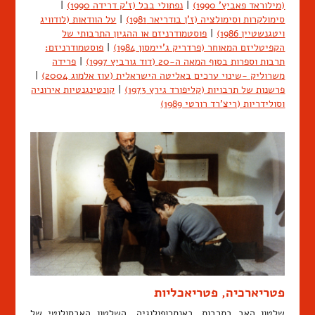
(מילוראד פאביץ' 1990)
|
נפתולי בבל (ז'ק דרידה 1990)
|
סימולקרות וסימולציה (ז'ן בודריאר 1981)
|
על הוודאות (לודוויג
ויטגנשטיין 1986)
|
פוסטמודרניזם או ההגיון התרבותי של
הקפיטליזם המאוחר (פרדריק ג'יימסון 1984)
|
פוסטמודרניזם:
תרבות וספרות בסוף המאה ה-20 (דוד גורביץ 1997)
|
פרידה
משרוליק -שינוי ערכים באליטה הישראלית (עוז אלמוג 2004)
|
פרשנות של תרבויות (קליפורד גירץ 1973)
|
קונטינגנטיות אירוניה
וסולידריות (ריצ'רד רורטי 1989)
פטריארכיה, פטריאכליות
שלטון האב בתרבות. באנתרופולוגיה, השלטון האבסולוטי של