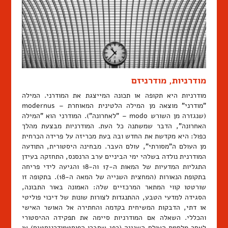
מודרניות, מודרניזם
מודרניות היא תקופה או תכונה המייצגת את המודרני. המילה
"מודרני" מוצאה מן המילה הלטינית המאוחרת – modernus
(שנגזרה מן השורש modo – "לאחרונה"). המודרני הוא "המילה
האחרונה", הדבר שמשתנה כל העת. המודרניות מבצעת מהלך
כפול: היא מקדשת את החדש ובה בעת מכריזה על פרידה הכרחית
מן העולם ה"מסורתי", עולם העבר. מבחינה היסטורית, התודעה
המודרנית נולדה בשלהי ימי הביניים ערב הרנסנס, התחזקה בעידן
התגליות המדעיות של המאות ה-17 וה-18 והגיעה לידי פריחה
בתקופת הנאורות (המחצית השנייה של המאה ה-18). בתקופה זו
שורטטו קווי המתאר המרכזיים שלה: האמונה באור התבונה,
הסגידה למדעי הטבע, ההתנגדות לצורות שונות של דיכוי פוליטי
או דתי, הדבקות המשיחית בקדמה והחתירה אל האושר האישי
והכללי. השאלה אם המודרניות סיימה את תפקידה ההיסטורי
לאחר מלחמת העולם השנייה (כפי שסברו הפוסטמודרניסטים) או