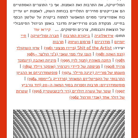
הפוליטיקה, את התרבות ואת האמנות. אף כי התוצרים האסתטיים
הם אובייקטים סחירים התלויים בכוחות השוק, לאמנות יש עדיין
כוח אופוזיציוני מסוים המאפשר למתוח ביקורת על שלטון הכסף
בחיינו. מנקודת מבט פרוידיאנית מדובר באופן הניהול הסימבולי
של הוצאות והכנסות, צרכים וסיפוקים. …
קיראו עוד
תחום:
אידאולוגיה
|
ביקורת התרבות
|
חברה ופוליטיקה
|
חיי
יומיום
|
מודרניזם
|
פרסום ושיווק
|
תרבות
יצירה:
Shit of the Artist (פיירו מנצוני 1961)
|
אדון השוקולד
(הנס האקה 1981)
|
הגנו עלי ממי שאני (ג'ני הולצר 1985-
1983)
|
הזונה מאוהיו (חנוך לוין 1995)
|
מיניות ואהבה (זיגמונד
פרויד 1908)
|
מניפתה של ליידי וינרמיר (אוסקר ויילד 1892)
|
משנתו של פורייה (ינינה מיילר 1974)
|
פוסטמודרניזם או ההגיון
התרבותי של הקפיטליזם המאוחר (פרדריק ג'יימסון 1984)
|
פוסטמודרניזם: תרבות וספרות בסוף המאה ה-20 (דוד גורביץ
1997)
|
שטר של עשרה דולרים (רוי ליכטנשטיין 1956)
|
שטרות
של דולר אחד (אנדי וורהול 1962)