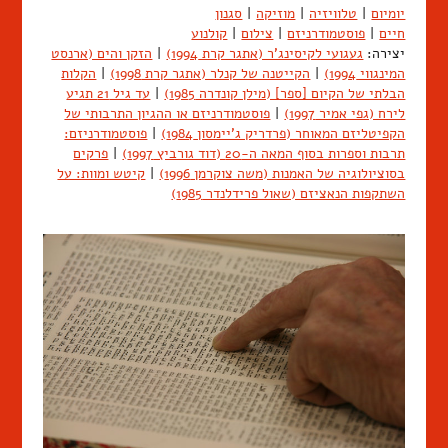
יומיום
|
טלוויזיה
|
מוזיקה
|
סגנון
חיים
|
פוסטמודרניזם
|
צילום
|
קולנוע
יצירה:
געגועי לקיסינג'ר (אתגר קרת 1994)
|
הזקן והים (ארנסט
המינגווי 1994)
|
הקייטנה של קנלר (אתגר קרת 1998)
|
הקלות
הבלתי של הקיום [ספר] (מילן קונדרה 1985)
|
עד גיל 21 תגיע
לירח (גפי אמיר 1997)
|
פוסטמודרניזם או ההגיון התרבותי של
הקפיטליזם המאוחר (פרדריק ג'יימסון 1984)
|
פוסטמודרניזם:
תרבות וספרות בסוף המאה ה-20 (דוד גורביץ 1997)
|
פרקים
בסוציולוגיה של האמנות (משה צוקרמן 1996)
|
קיטש ומוות: על
השתקפות הנאציזם (שאול פרידלנדר 1985)