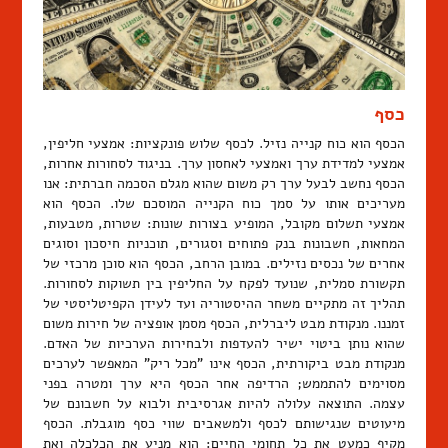
כסף
הכסף הוא כוח קנייה נזיל. לכסף שלוש פונקציות: אמצעי חליפין,
אמצעי למדידת ערך ואמצעי לאחסון ערך. בניגוד לסחורות אחרות,
הכסף נחשב לבעל ערך רק משום שהוא מגלם הסכמה חברתית: אנו
מעריכים אותו על סמך כוח הקנייה המוסכם שלו. הכסף הוא
אמצעי תשלום מקובל, המופיע בצורות שונות: שטרות, מטבעות,
המחאות, חשבונות בנק פתוחים וסגורים, תוכניות חיסכון וסוגים
אחרים של נכסים נזילים. במובן הרחב, הכסף הוא סוכן מרכזי של
תקשורת סמלית, שנועד לפקח על החליפין בין תשוקות לסחורות.
תהליך זה מתקיים משחר ההיסטוריה ועד לעידן הקפיטליסטי של
זמננו. מנקודת מבט ליברלית, הכסף מסמן אופציה של חירות משום
שהוא נותן ביטוי ישיר להעדפות ולבחירות הערכיות של האדם.
מנקודת מבט ביקורתית, הכסף אינו "מכל ריק" המאפשר לערכים
מסוימים להתממש; הרדיפה אחר הכסף היא ערך ומטרה בפני
עצמה. התוצאה עלולה להיות אגרסיבית ולבוא על חשבונם של
מיעוטים שנגישותם לכסף ולמשאבים שווי כסף מוגבלת. הכסף
מקיף כמעט את כל תחומי החיים: הוא מניע את הכלכלה ואת