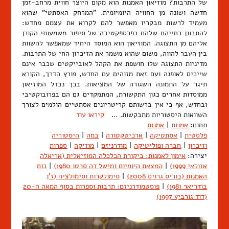
של התרבות? מוזיאון האמנות הוא מקום היוצר חווית מרחב-זמן
חדשה ושונה מן החוויה היומיומית. "המרחק האסתטי" שהוא
מעמיד לרשות מבקריו מאפשר להם לקרוא את עצמם מחדש:
להתבונן בחייהם שלהם בפרספקטיבה של סיפור משמעותי הקורן
אליהם מן התצוגה. המוזיאון הוא המוסד היחיד שמאפשר להשוות
בין העבר להווה, משום שהוא משמר את הזיכרון החי של התרבות.
מדיניות התצוגה שלו חושפת את הקהל לאובייקטים שכבר אינם
שייכים לאופנה ועם זאת מזוהים עם החדש, פורץ הדרך, הקורא
תיגר על התמונה השגורה של המציאות. בכך נבדל המוזיאון
ממוסדות אחרים כגון התקשורת, המתמקדים גם הם בפרובוקטיבי
ובחדש, אף כי אין ברשותם קריטריונים אסתטיים הולמים לצורך
השוואות היסטוריות מתבקשות. …
קיראו עוד
תחום:
אמנות
|
אמנות
פלסטית
|
אסתטיקה
|
ארכיטקטורה
|
במה
|
היסטוריה
וזיכרון
|
חברה ופוליטיקה
|
מודרניזם
|
מוזיקה
|
ספרות
יצירה:
אימון לאמנות: ביקורת הכלכלה המוזיאלית (אריאלה
אזולאי 1999)
|
המצאת היומיום (מישל דה סרטו 1980)
|
כוח
האמנות (בוריס גרויס 2008)
|
סימולקרות וסימולציה (ז'ן
בודריאר 1981)
|
פוסטמודרניזם: תרבות וספרות בסוף המאה ה-20
(דוד גורביץ 1997)