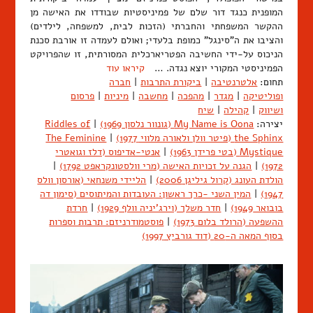
המופנית כנגד דור שלם של פמיניסטיות שבודדו את האישה מן
ההקשר המשפחתי והחברתי (הזכות לבית, למשפחה, לילדים)
והציבו את ה"סינגל" כמופת בלעדי; ואולם לעמדה זו אורבת סכנת
הניכוס על-ידי החשיבה הפטריארכלית המסורתית, זו שהפרויקט
הפמיניסטי המקורי יוצא נגדה. …
קיראו עוד
תחום:
אלטרנטיבה
|
ביקורת התרבות
|
חברה
ופוליטיקה
|
מגדר
|
מהפכה
|
מחשבה
|
מיניות
|
פרסום
ושיווק
|
קהילה
|
שיח
יצירה:
My Name is Oona (גונוור נלסון 1969)
|
Riddles of
the Sphinx (פיטר וולן ולאורה מלווי 1977)
|
The Feminine
Mystique (בטי פרידן 1963)
|
אנטי-אדיפוס (דלז וגואטרי
1972)
|
הגנה על זכויות האישה (מרי וולסטונקראפט 1792)
|
הולדת העונג (קרול גיליגן 2006)
|
הליידי משנחאי (אורסון וולס
1947)
|
המין השני -כרך ראשון: העובדות והמיתוסים (סימון דה
בובואר 1949)
|
חדר משלך (וירג'יניה וולף 1929)
|
חרדת
ההשפעה (הרולד בלום 1973)
|
פוסטמודרניזם: תרבות וספרות
בסוף המאה ה-20 (דוד גורביץ 1997)