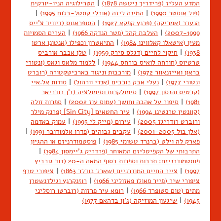
המדע העליז (פרידריך ניטשה 1878)
|
הטרילוגיה הניו-יורקית
(פול אוסטר 1990)
|
המינה ליזה (אורלי קסטל-בלום 1995)
|
הנעדר (אמריקה) (פרנץ קפקא 1927)
|
הסופראנוס (דיוויד צ'ייס
2007-1999)
|
העלבת קהל (פטר הנדקה 1966)
|
הערים הסמויות
מעין (איטאלו קאלווינו 1984)
|
התיאטרון וכפילו (אנטונן ארטו
1938)
|
חיקוי לחיים (דגלס סירק 1959)
|
טלן אכבר אורביס
טרטיוס (חורחה לואיס בורחס 1944)
|
ללמוד מלאס וגאס (ונטורי
בראון ואייזנאוור 1972)
|
מורכבות וניגוד בארכיטקטורה (רוברט
ונטורי 1977)
|
נעלי אבק כוכבים (אנדי וורהול)
|
סודות אל.איי
(קרטיס והנסון 1997)
|
סימולקרות וסימולציה (ז'ן בודריאר
1981)
|
סיפור על אהבה וחושך (עמוס עוז 2002)
|
ספרות זולה
(קוונטין טרנטינו 1994)
|
עיר החטאים [Sin City] (פרנק מילר
ורוברט רודריגז 2005)
|
עירום (מייק לי 1993)
|
עמוק באדמה
(אלן בול 2001-2005)
|
עקבים גבוהים (פדרו אלמודובר 1991)
|
פארק לה וילט (ברנרד טשומי 1985)
|
פוסטמודרניזם או ההגיון
התרבותי של הקפיטליזם המאוחר (פרדריק ג'יימסון 1984)
|
פוסטמודרניזם: תרבות וספרות בסוף המאה ה-20 (דוד גורביץ
1997)
|
צייר החיים המודרניים (שארל בודלר 1863)
|
ציפורי טרף
ציפורי שיר (פייר פאולו פאזוליני 1966)
|
רוזנקרנץ וגילדנשטרן
מתים (טום סטופרד 1966)
|
רומא עיר פרזות (רוברטו רוסליני
1945)
|
שיגעון המוזיקה (ג'ון בדהאם 1977)