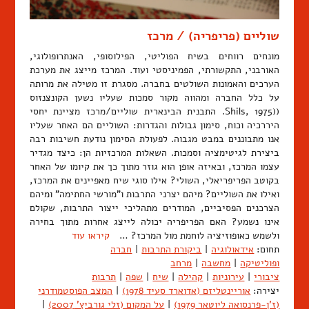
שוליים (פריפריה) / מרכז
מונחים רווחים בשיח הפוליטי, הפילוסופי, האנתרופולוגי,
האורבני, התקשורתי, הפמיניסטי ועוד. המרכז מייצג את מערכת
הערכים והאמונות השולטים בחברה. מסגרת זו מטילה את מרותה
על כלל החברה ומהווה מקור סמכות שעליו נשען הקונצנזוס
((Shils, 1975. התבנית הבינארית שוליים/מרכז מציינת יחסי
היררכיה וכוח, סימון גבולות והגדרות: השוליים הם האחר שעליו
אנו מתבוננים במבט מגבוה. לפעולת הסימון נודעת חשיבות רבה
ביצירת לגיטימציה וסמכות. השאלות המרכזיות הן: כיצד מגדיר
עצמו המרכז, ובאיזה אופן הוא גוזר מתוך כך את קיומו של האחר
בקוטב הפריפריאלי, השולי? אילו סוגי שיח מאפיינים את המרכז,
ואילו את השוליים? מיהם יצרני התרבות ו"מורשי החתימה" ומיהם
הצרכנים הפסיביים, המודרים מתהליכי ייצור התרבות, שקולם
אינו נשמע? האם הפריפריה יכולה לייצג אחרות מתוך בחירה
ולשמש כאופוזיציה לוחמת מול המרכז? …
קיראו עוד
תחום:
אידאולוגיה
|
ביקורת התרבות
|
חברה
ופוליטיקה
|
מחשבה
|
מרחב
ציבורי
|
עירוניות
|
קהילה
|
שיח
|
שפה
|
תרבות
יצירה:
אוריינטליזם (אדוארד סעיד 1978)
|
המצב הפוסטמודרני
(ז'ן-פרנסואה ליוטאר 1979)
|
על המקום (זלי גורביץ' 2007)
|