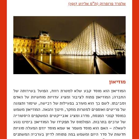
אלפרד פרופרוק (ת"ס אליוט 1917)
מוזיאון
המוזיאון הוא מוסד קבע שלא למטרת רווח, הפועל בשירותה של
החברה; המוזיאון פתוח לציבור ומציג עדויות מוחשיות על האדם
וסביבתו. לשם כך הוא מעורב בפעילות של רכישה, שימור ותצוגה
של פריטים ואוספים למטרות מחקר, חינוך והנאה. המוזיאון משמש
כמוסד קנוני המנסח, מדרג ומציג אובייקטים המשקפים היסטוריה
של ערכים בתרבות. הפולמוס על תפקידו של המוזיאון בימינו נוגע
לשאלה – האם הוא מוסד משמר או שמא מוסד יוזם המעלה סוגיות
חדשות על סדר היום ומשמש במה פתוחה לדיון בערכיה המשתנים