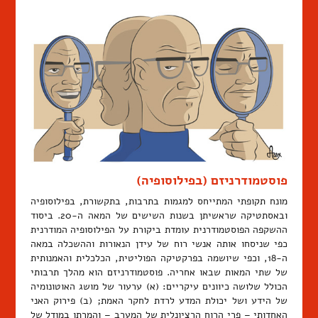
פוסטמודרניזם (בפילוסופיה)
מונח תקופתי המתייחס למגמות בתרבות, בתקשורת, בפילוסופיה
ובאסתטיקה שראשיתן בשנות השישים של המאה ה-20. ביסוד
ההשקפה הפוסטמודרנית עומדת ביקורת על הפילוסופיה המודרנית
כפי שניסחו אותה אנשי רוח של עידן הנאורות וההשכלה במאה
ה-18, וכפי שיושמה בפרקטיקה הפוליטית, הכלכלית והאמנותית
של שתי המאות שבאו אחריה. פוסטמודרניזם הוא מהלך תרבותי
הכולל שלושה כיוונים עיקריים: (א) ערעור של מושג האוטונומיה
של הידע ושל יכולת המדע לרדת לחקר האמת; (ב) פירוק האני
האחדותי – פרי הרוח הרציונלית של המערב – והמרתו במודל של