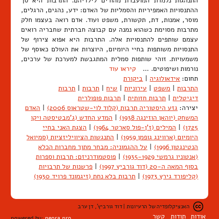
התנהגות נלמדת המועברת מהורים לילדיהם. התרבות היא סך
ההתנסויות האמפיריות והסמליות של האדם: ידע, נהגים, הרגלים,
מוסר, אמנות, דת, תקשורת, משפט ועוד. אדם רואה בעצמו חלק
מתרבות מסוימת כשהוא נמנה עם קבוצה חברתית שחבריה רואים
עצמם שותפים להתנסויות אלה. התרבות היא אפוא צירוף של
התנסויות משותפות בחיי היומיום, היוצרות את העולם כאוסף של
משמעויות. זוהי שותפות סמלית המתגבשת למערכת של ערכים,
נורמות ושיפוטים. …
קיראו עוד
תחום:
אידאולוגיה
|
ביקורת
התרבות
|
משפט
|
עירוניות
|
שיח
|
תרבות
|
תרבות
דיגיטלית
|
תרבות חזותית
|
תרבות פופולרית
יצירה:
גזע היסטוריה תרבות (קלוד לוי-שטראוס 2006)
|
האדם
המשחק (יוהאן הוזינגה 1938)
|
המדע החדש (ג'מבטיסטה ויקו
1725)
|
המילים (ז'ן-פול סארטר 1964)
|
הצגת האני בחיי
היומיום (ארווינג גופמן 1959)
|
התנגשות הציוויליזציות (סמיואל
הנטינגטון 1996)
|
על ההגמוניה: מבחר מתוך מחברות הכלא
(אנטוניו גרמשי 1935-1929)
|
פוסטמודרניזם: תרבות וספרות
בסוף המאה ה-20 (דוד גורביץ 1997)
|
פרשנות של תרבויות
(קליפורד גירץ 1973)
|
תרבות בלא נחת (זיגמונד פרויד 1930)
האנציקלופדיה של הרעיונות | דוד גורביץ', דן ערב
אודות
תודות
קשר
powered by:
neora.pro