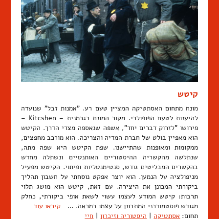
קיטש
מונח מתחום האסתטיקה המציין טעם רע. "אמנות זבל" שנועדה
להיענות לטעם הפופולרי. מקור המונח בגרמנית – Kitcshen –
פירושו "לזרוק דברים יחד", אשפה שנאספה מצדי הדרך. הקיטש
הוא מאפיין בולט של חברת המדיה והצריכה. הוא מורכב מחפצים,
ממקומות ומאופנות שהתיישנו. שפת הקיטש היא שפה מתה,
שנתלשה מהקשריה ההיסטוריים האותנטיים ונשתלה מחדש
בהקשרים המבליטים גודש, סנטימנטליות ופיתוי. הקיטש מפעיל
מניפולציה על הנמען. הוא יוצר אפקט נוסחתי על חשבון תהליך
ביקורתי המכונן את היצירה. עם זאת, קיטש הוא מושג תלוי
תרבות: קיטש המודע לעצמו עשוי לשאת אופי ביקורתי, כחלק
מגודש פוסטמודרני המתבונן על עצמו במראה. …
קיראו עוד
תחום:
אסתטיקה
|
היסטוריה וזיכרון
|
חיי