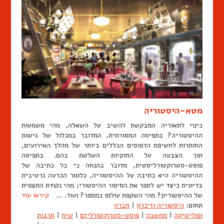
מטא-היסטוריה
כינוי לתאוריה המבקשת להשיב על השאלה, מהי משמעות
ההיסטוריה? בתפיסה המסורתית, המדובר במכלול של גישות
החותרות לחשיפת הדפוסים הכללים ביותר של מהלך האירועים,
תוך הצבעה על החוקיות השלטת בהם. בתפיסה
פוסט-סטרוקטורליסטית, מדובר בהנחה כי כל כתיבה של
ההיסטוריה היא כתיבה על ההיסטוריה, כלומר הכרעה נרטיבית
בדיונית כיצד יש לספר את הסיפור ההיסטורי; מהי נקודת התצפית
של ההיסטוריון? מהי השקפת עולמו כמספר? ועוד. …
קיראו עוד
תחום:
היסטוריה וזיכרון
|
חברה
ופוליטיקה
|
מחשבה
|
פוסט-סטרוקטורליזם
|
שיח
|
תרבות