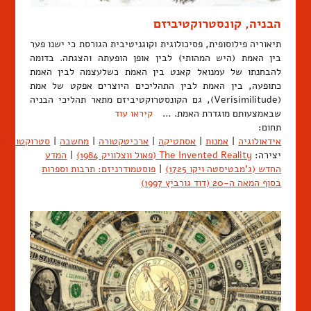
הבניה, קונסטרוקטיביזם
תיאוריה פילוסופית, פסיכולוגית וקוגניטיבית הגורסת כי ישנו פער
בין האמת (היש המהותי) לבין אופן הופעתה והצגתה. בדומה
להבחנתו של עמנואל קאנט בין האמת כשלעצמה לבין האמת
כתופעה, בין האמת לבין התהליכים היוצרים אפקט של אמת
(Verisimilitude), גם הקונסטרוקטיביזם מתאר תהליכי הבניה
שבאמצעותם מוגדרת האמת. …
קיראו עוד
תחום:
אידאולוגיה
|
אמנות
|
אסתטיקה
|
ארכיטקטורה
|
מחשבה
|
סטרוקטורליז
יצירה:
The Invented Reality (פאול ווצלוויק 1984)
|
המדע
החדש (ג'מבטיסטה ויקו 1725)
|
פוסטמודרניזם: תרבות וספרות
בסוף המאה ה-20 (דוד גורביץ 1997)