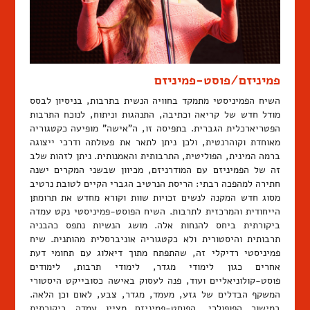
פמיניזם/פוסט-פמיניזם
השיח הפמיניסטי מתמקד בחוויה הנשית בתרבות, בניסיון לבסס
מודל חדש של קריאה וכתיבה, התנהגות וניתוח, לנוכח התרבות
הפטריארכלית הגברית. בתפיסה זו, ה"אישה" מופיעה כקטגוריה
מאוחדת וקוהרנטית, ולכן ניתן לתאר את פעולתה ודרכי ייצוגה
ברמה המינית, הפוליטית, התרבותית והאמנותית. ניתן לזהות שלב
זה של הפמיניזם עם המודרניזם, מכיוון שבשני המקרים ישנה
חתירה למהפכה רבתי: הריסת הנרטיב הגברי הקיים לטובת נרטיב
מסוג חדש המקנה לנשים זכויות שוות וקורא מחדש את תרומתן
הייחודית והמרכזית לתרבות. השיח הפוסט-פמיניסטי נקט עמדה
ביקורתית ביחס להנחות אלה. מושג הנשיות נתפס כהבניה
תרבותית והיסטורית ולא כקטגוריה אוניברסלית מהותנית. שיח
פמיניסטי רדיקלי זה, שהתפתח מתוך דיאלוג עם תחומי דעת
אחרים כגון לימודי מגדר, לימודי תרבות, לימודים
פוסט-קולוניאליים ועוד, פנה לעסוק באישה כסובייקט היסטורי
המשקף הבדלים של גזע, מעמד, מגדר, צבע, לאום וכן הלאה.
במישור הפופולרי, הפוסט-פמיניזם מציין עמדה ביקורתית