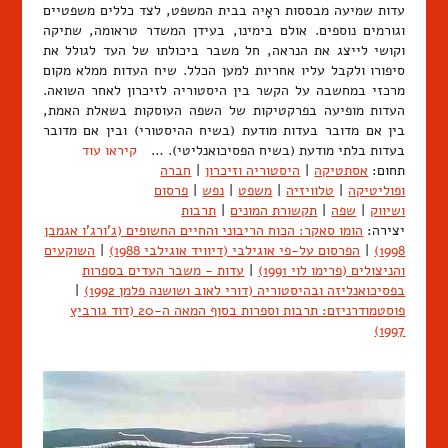
עדות שמיעה מבססות ראָיה בבית המשפט, לצד כללים משפטיים
וגורמים נוספים. אולם בימינו, בעידן המשדר טראומה, שתיקה
וקושי לייצג את הנראה, חל משבר ביכולתו של העד לגולל את
סיפורו ולקבל עליו אחריות למען הכלל. שיח העדות ממלא מקום
מרכזי במחשבה על הקשר בין היסטוריה לזיכרון לאחר השואה.
העדות מופיעה בפרקטיקות של השפה העוסקות בשאלת האמת,
בין אם מדובר בעדות מודעת (בשיח ההיסטורי) ובין אם מדובר
בעדות בלתי מודעת (בשיח הפסיכואנליטי). …
קיראו עוד
תחום:
אסתטיקה
|
היסטוריה וזיכרון
|
חברה
ופוליטיקה
|
טלוויזיה
|
משפט
|
נפש
|
פרסום
ושיווק
|
שפה
|
תקשורת המונים
|
תרבות
יצירה:
הומו סאקר: הכוח הריבוני והחיים החשופים (ג'ורג'ו אגמבן
1998)
|
הפרסום על-פי אוגילבי (דיוויד אוגילבי 1988)
|
השוקעים
והניצולים (פרימו לוי 1991)
|
עדות - משבר העדים בספרות
בפסיכואנליזה ובהיסטוריה (דורי לאוב ושושנה פלמן 1992)
|
פוסטמודרניזם: תרבות וספרות בסוף המאה ה-20 (דוד גורביץ
1997)