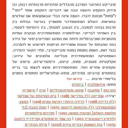
סובייקט הטרוגני המורכב מהבדלים ומזהויות תרבותיות רבות; (ג)
פירוק הטקסט והשפה שבה אנו דוברים: הטקסט אומר "יותר"
ו"פחות" מכוונת דוברו. השפה אינה הכלי שבאמצעותו אנו שולטים
במציאות. העולם הפוסטמודרני מתאפיין בערעור גבולות בין
תרבות גבוהה לנמוכה, בין הנשגב למגוחך, בין היומיומי לטקסי,
בין האמיתי לבדיוני. הפילוסופיה הפוסטמודרנית מבקרת עמדות
מהותניות ואוניברסליות ודוחה את המושג הפוזיטיביסטי של הידע
כמה שמבוסס על טענות אמפיריות הניתנות לאישוש או להפרכה.
כנגד זאת, האמת נתפסת כמונח סובייקטיבי, תלוי הקשר והגדרה.
האסתטיקה הפוסטמודרנית מבליטה אלמנטים של עירוב:
אקלקטיות סגנונית, פתוס, קיטש, היסטוריציזם, ציטוט של
טקסטים אחרים ועוד. הפוסטמודרניזם מוצא לעצמו בני ברית
בתחומים קרובים: פמיניזם, פוסט-קולוניאליזם ותחומים נוספים
בלימודי תרבות. …
קיראו עוד
תחום:
אידאולוגיה
|
ביקורת
התרבות
|
מחשבה
|
פוסט-סטרוקטורליזם
|
שיח
|
תיאוריה
יצירה:
אמריקה (ז'ן בודריאר 1986)
|
בית המרקחת של אפלטון
(ז'ק דרידה 1968)
|
דרידה היהודי (גדעון עפרת 1998)
|
המצב
הפוסטמודרני (ז'ן-פרנסואה ליוטאר 1979)
|
חנות הטבק [כל
חלומות העולם] (פרננדו פסואה 1993)
|
חקירות פילוסופיות
(לודוויג ויטגנשטיין 1953)
|
כה אמר זרטוסטרא (פרידריך ניטשה
1970)
|
כוח האמנות (בוריס גרויס 2008)
|
מילון הכוזרים