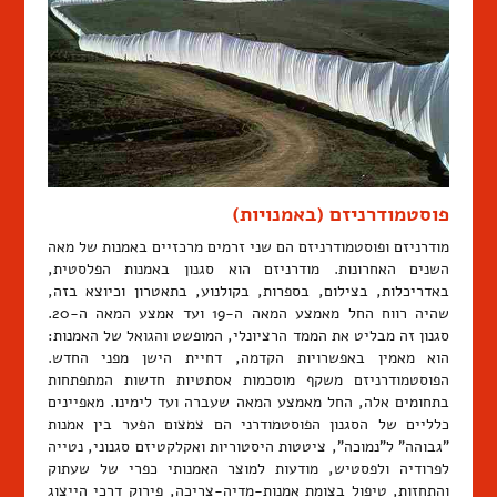
פוסטמודרניזם (באמנויות)
מודרניזם ופוסטמודרניזם הם שני זרמים מרכזיים באמנות של מאה
השנים האחרונות. מודרניזם הוא סגנון באמנות הפלסטית,
באדריכלות, בצילום, בספרות, בקולנוע, בתאטרון וכיוצא בזה,
שהיה רווח החל מאמצע המאה ה-19 ועד אמצע המאה ה-20.
סגנון זה מבליט את הממד הרציונלי, המופשט והגואל של האמנות:
הוא מאמין באפשרויות הקדמה, דחיית הישן מפני החדש.
הפוסטמודרניזם משקף מוסכמות אסתטיות חדשות המתפתחות
בתחומים אלה, החל מאמצע המאה שעברה ועד לימינו. מאפיינים
כלליים של הסגנון הפוסטמודרני הם צמצום הפער בין אמנות
"גבוהה" ל"נמוכה", ציטטות היסטוריות ואקלקטיזם סגנוני, נטייה
לפרודיה ולפסטיש, מודעות למוצר האמנותי כפרי של שעתוק
והתחזות, טיפול בצומת אמנות-מדיה-צריכה, פירוק דרכי הייצוג