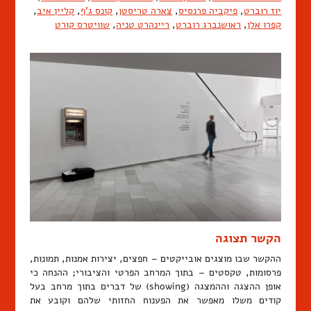
יוז רוברט
,
פיקביה פרנסיס
,
צארה טריסטן
,
קונס ג'ף
,
קליין איב
,
קפרו אלן
,
ראושנברג רוברט
,
ריינהרט טניה
,
שוויטרס קורט
הקשר תצוגה
ההקשר שבו מוצגים אובייקטים – חפצים, יצירות אמנות, תמונות,
פרסומות, טקסטים – בתוך המרחב הפרטי והציבורי; ההנחה כי
אופן ההצגה וההמצגה (showing) של דברים בתוך מרחב בעל
קודים משלו מאפשר את הפענוח החזותי שלהם וקובע את