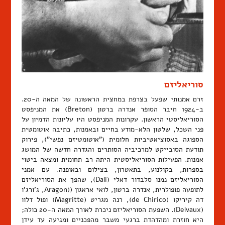
סוריאליזם
זרם אמנותי שפעל בצרפת במחצית הראשונה של המאה ה-20.
ב-1924 חיבר הסופר אנדרה ברטון (Breton) את המניפסט
הסוריאליסטי הראשון. עקרונות המניפסט היו עליונות הדמיון על
פני השכל, שלטון הלא-מודע בחיים ובאמנות, כתיבה אוטומטית
הספוגה באסוציאטיביות חלומית ("אוטומטיזם נפשי"), פירוק
תודעת הסובייקט למרכיביה הסותרים והגדרה חדשה של המושג
אמנות. הפעילות הסוריאליסטית היתה רב תחומית ומצאה ביטוי
בספרות, בקולנוע, בתאטרון, בצילום ובאופנה. עם אמני
הסוריאליזם נמנו סלבדור דאלי (Dali), שהפך את הסוריאליזם
לתופעה פופולרית, אנדרה ברטון, לואי אראגון ((Aragon, ג'ורג'ו
דה קיריקו (de Chirico), רנה מגריט (Magritte) ופול דלוו
(Delvaux). השפעת הסוריאליזם ניכרת לאורך המאה ה-20 כולה;
היא חוזרת ומהדהדת ברגעי משבר מהפכניים ומגיעה עד עידן