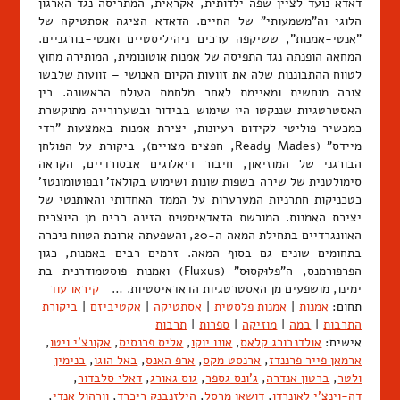
דאדא נועד לציין שפה ילדותית, אקראית, המתריסה נגד הארגון
הלוגי וה"משמעותי" של החיים. הדאדא הציגה אסתטיקה של
"אנטי-אמנות", ששיקפה ערכים ניהיליסטיים ואנטי-בורגניים.
המחאה הופנתה נגד התפיסה של אמנות אוטונומית, המותירה מחוץ
לטווח ההתבוננות שלה את זוועות הקיום האנושי – זוועות שלבשו
צורה מוחשית ומאיימת לאחר מלחמת העולם הראשונה. בין
האסטרטגיות שננקטו היו שימוש בבידור ובשערורייה מתוקשרת
כמכשיר פוליטי לקידום רעיונות, יצירת אמנות באמצעות "רדי
מיידס" (Ready Mades, חפצים מצויים), ביקורת על הפולחן
הבורגני של המוזיאון, חיבור דיאלוגים אבסורדיים, הקראה
סימולטנית של שירה בשפות שונות ושימוש בקולאז' ובפוטומונטז'
כטכניקות חתרניות המערערות על הממד האחדותי והאותנטי של
יצירת האמנות. המורשת הדאדאיסטית הזינה רבים מן היוצרים
האוונגרדיים בתחילת המאה ה-20, והשפעתה ארוכת הטווח ניכרה
בתחומים שונים גם בסוף המאה. זרמים רבים באמנות, כגון
הפרפורמנס, ה"פלוּקסוּס" (Fluxus) ואמנות פוסטמודרנית בת
ימינו, מושפעים מן האסטרטגיות הדאדאיסטיות. …
קיראו עוד
תחום:
אמנות
|
אמנות פלסטית
|
אסתטיקה
|
אקטיביזם
|
ביקורת
התרבות
|
במה
|
מוזיקה
|
ספרות
|
תרבות
אישים:
אולדנבורג קלאס
,
אונו יוקו
,
אליס פרנסיס
,
אקונצ'י ויטו
,
ארמאן פייר פרננדז
,
ארנסט מקס
,
ארפ האנס
,
באל הוגו
,
בנימין
ולטר
,
ברטון אנדרה
,
ג'ונס גספר
,
גוס גאורג
,
דאלי סלבדור
,
דה-וינצ'י לאונרדו
,
דושאן מרסל
,
הילזנבנק ריכרד
,
וורהול אנדי
,