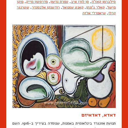
סילברמן קאז'ה
,
סן לורן איב
,
עפרת גדעון
,
פדרסטון מייק
,
פוקו
מישל
,
קאלר ג'ונתן
,
קאנט עמנואל
,
רודשנקו אלכסנדר
,
שטרנגר
קרלו
,
שיאפרלי אלזה
דאדא, דאדאיזם
תנועת אוונגרד בינלאומית באמנות, שנוסדה בציריך ב-1916. השם