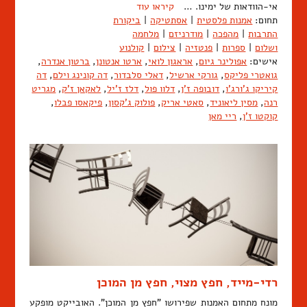
אי-הוודאות של ימינו. …
קיראו עוד
תחום:
אמנות פלסטית
|
אסתטיקה
|
ביקורת
התרבות
|
מהפכה
|
מודרניזם
|
מלחמה
ושלום
|
ספרות
|
פנטזיה
|
צילום
|
קולנוע
אישים:
אפולינר גיום
,
אראגון לואי
,
ארטו אנטונן
,
ברטון אנדרה
,
גואטרי פליקס
,
גורקי ארשיל
,
דאלי סלבדור
,
דה קונינג וילם
,
דה
קיריקו ג'ורג'ו
,
דובופה ז'ן
,
דלוו פול
,
דלז ז'יל
,
לאקאן ז'ק
,
מגריט
רנה
,
מסין ליאוניד
,
סאטי אריק
,
פולוק ג'קסון
,
פיקאסו פבלו
,
קוקטו ז'ן
,
ריי מאן
רדי-מייד, חפץ מצוי, חפץ מן המוכן
מונח מתחום האמנות שפירושו "חפץ מן המוכן". האובייקט מופקע