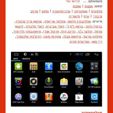
משמעותם. …
קיראו עוד
תחום:
אמנות
|
אמנות
פלסטית
|
אסתטיקה
|
ארכיטקטורה
|
מקום
|
מרחב
ציבורי
|
שיח
|
תיאוריה
אישים:
אולדנבורג קלאס
,
אזולאי אריאלה
,
ארמאן פייר פרננדז
,
בנימין ולטר
,
בראק ז'ורז'
,
דאלי אביבית
,
דאלי סלבדור
,
דושאן
מרסל
,
הולצר ג'ני
,
הרינג קית
,
וורהול אנדי
,
מיאקובסקי ולדימיר
,
מקלוהן מרשל
,
פיקאסו פבלו
,
צוקרמן משה
,
רודצ'נקו אלכסנדר
,
ריי מאן
,
שוויטרס קורט
מולטימדיה