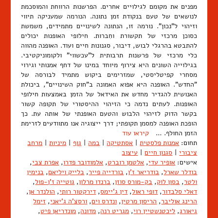
מפנים את מקומם לגילויים אחרים. הפרשנות הרווחת והמוסכמת
לנושאים של טעם בנקודת זמן נתונה. הנורמה שמעניקה תיווי
וזיהוי ל"נכון". נורמה זו, הנתונה לשינויים מתמידים, משמשת
כסוכן מרכזי של תקשורת וחִברות. חילופי האופנות יכולים
להתבטא בהרגלי לבוש, דיבור, סגנונות חיים ועוד. האופנה מהווה
כלי מרכזי של פרשנות תרבותית ל"עכשווי" ולקומוניקטיבי.
בגילוייה השונים היא צירוף מיוחד במינו של דחף אמנותי וגירוי
מסחרי קפיטליסטי, שמזרימים ביקוש מתמיד לבורסה של
"החדש". האופנה היא אפוא האמונה ב"חוק השינויים", ביכולת
האנושית להגדיר מחדש את האידאל של הזמן באמצעות חילופי
האופנות. לעתים נדמה כי הזיהוי ההיסטורי של תקופה קשור
בקשר הדוק לזיהוי הלבוש והטעם האופנתי של אותה עת. כך
הופכת האופנה למסמן תקופתי; דרך ייצוגיה אנו מתוודעים לזרימת
הזמן החולף. …
קיראו עוד
תחום:
אמנות פלסטית
|
אסתטיקה
|
במה
|
גוף
|
מיניות
|
מרחב
ציבורי
|
סגנון חיים
|
עיצוב
אישים:
אופיר עדי
,
אלטמן רוברט
,
אלמודובר פדרו
,
אפרת צבי
,
בודלר שארל
,
בודריאר ז'ן
,
בורדייה פייר
,
בלייק ויליאם
,
בנימין
ולטר
,
בסון לוק
,
בק-מורס סוזן
,
ברנדו מרלון
,
גוטייה ז'ן-פול
,
דאלי סלבדור
,
דופי ראול
,
דין ג'יימס
,
דירקטור רותי
,
הולנדר אן
,
הרינג אוליבר
,
הריסון מרטין
,
ונדרס וים
,
ורסצ'ה ג'יאני
,
זימל
גיאורג
,
ליכטנשטיין רוי
,
מגריט רנה
,
מדונה
,
מונדריאן פיט
,