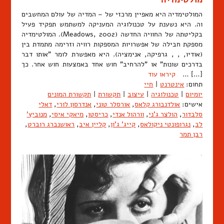
המולטימדיה היא מאפיין מרכזי של – המדיה של עולם המחשבים
וה. היא נשענת על טכנולוגיה המעניקה למשתמש תפקיד פעיל
בקליטתה של החוויה החדשה (Meadows, 2002). המולטימדיה
מספקת חבילה של אפשרויות המספקות רוויה וזרימה מתמדת בין
(אודיו, , , גרפיקה, אנימציה). היא מאפשרת לומר "אותו דבר
בדרכים שונות" או "להרחיב" חוש אחד באמצעות חוש אחר. כך
[…] …
קיראו עוד
תחום:
אינטרנט
|
חיי
יומיום
|
טכנולוגיה
|
עיצוב
|
תקשורת
|
תקשורת המונים
אישים:
אולדנבורג קלאס
,
אורסלר טוני
,
אנדרסון לורי
,
דאלי
סלבדור
,
הולצר ג'ני
,
וורהול אנדי
,
כריסטו
,
מיאקי איסי
,
מנוביץ'
לב
,
נגרופונטי ניקולאס
,
קייג' ג'ון
,
קליין איב
,
ראושנברג רוברט
,
רבן תמר