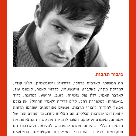
גיבור תרבות
מה המשותף לאלביס פרסלי, ללודוויג ויטגנשטיין, לג'ון קנדי,
למרילין מונרו, לאלברט איינשטיין, לדלאי לאמה, לעמוס עוז,
לאלבר קאמי, לז'ן פול גוטייה, לא.ב. יהושע, למדונה, לדוד
בן-גוריון, למשוררת רחל, לז'ק דרידה ולאנדי וורהול? את כולם
אפשר להגדיר גיבורי תרבות, אנשים מפורסמים שתרמו תרומה
יוצאת דופן לתרבות הכללית. הם הצליחו לחרוג מן התחום הצר של
אמנותם, מעמדם ועיסוקם והפכו לדמויות מתוקשרות המציתות את
הדמיון הכללי. בהיותם מושא להערכה, להערצה ולהזדהות הם
מתקבעים בזיכרון הציבורי כאייקונים תקופתיים, המייצגים