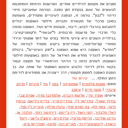
מפנים את מקומם לגילויים אחרים. הפרשנות הרווחת והמוסכמת
לנושאים של טעם בנקודת זמן נתונה. הנורמה שמעניקה תיווי
וזיהוי ל"נכון". נורמה זו, הנתונה לשינויים מתמידים, משמשת
כסוכן מרכזי של תקשורת וחִברות. חילופי האופנות יכולים
להתבטא בהרגלי לבוש, דיבור, סגנונות חיים ועוד. האופנה מהווה
כלי מרכזי של פרשנות תרבותית ל"עכשווי" ולקומוניקטיבי.
בגילוייה השונים היא צירוף מיוחד במינו של דחף אמנותי וגירוי
מסחרי קפיטליסטי, שמזרימים ביקוש מתמיד לבורסה של
"החדש". האופנה היא אפוא האמונה ב"חוק השינויים", ביכולת
האנושית להגדיר מחדש את האידאל של הזמן באמצעות חילופי
האופנות. לעתים נדמה כי הזיהוי ההיסטורי של תקופה קשור
בקשר הדוק לזיהוי הלבוש והטעם האופנתי של אותה עת. כך
הופכת האופנה למסמן תקופתי; דרך ייצוגיה אנו מתוודעים לזרימת
הזמן החולף. …
קיראו עוד
תחום:
אמנות פלסטית
|
אסתטיקה
|
במה
|
גוף
|
מיניות
|
מרחב
ציבורי
|
סגנון חיים
|
עיצוב
אישים:
אופיר עדי
,
אלטמן רוברט
,
אלמודובר פדרו
,
אפרת צבי
,
בודלר שארל
,
בודריאר ז'ן
,
בורדייה פייר
,
בלייק ויליאם
,
בנימין
ולטר
,
בסון לוק
,
בק-מורס סוזן
,
ברנדו מרלון
,
גוטייה ז'ן-פול
,
דאלי סלבדור
,
דופי ראול
,
דין ג'יימס
,
דירקטור רותי
,
הולנדר אן
,
הרינג אוליבר
,
הריסון מרטין
,
ונדרס וים
,
ורסצ'ה ג'יאני
,
זימל
גיאורג
,
ליכטנשטיין רוי
,
מגריט רנה
,
מדונה
,
מונדריאן פיט
,