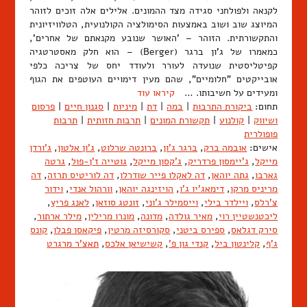
לקנאה ולפולחני סגידה מצד ההמונים. אלילים אלה זוכים לזוהר
המיוצג שוב ושוב באמצעות הסימולציה הקולנועית, הטלוויזיונית
והתקשורתית. הזוהר – 'האושר שנובע מקנאתם של אחרים',
כמאמרו של ג'ון ברגר (Berger) – הוא חלק מאסטרטגיה
קפיטליסטית שנועדה לעורר ולעודד יחס של צריכה כלפי
אובייקטים "חלומיים", שהם מעין דימויים העוטפים את הגוף
ומעידים על חשיבותו. …
קיראו עוד
תחום:
ביקורת התרבות
|
במה
|
דת
|
מיניות
|
סגנון חיים
|
פרסום
ושיווק
|
קולנוע
|
תקשורת המונים
|
תרבות חזותית
|
תרבות
פופולרית
אישים:
אובמה ברק
,
ברגר ג'ון
,
ברונטה שרלוט
,
ג'ון אלטון
,
ג'ורדן
מייקל
,
ג'יימסון פרדריק
,
ג'קסון מייקל
,
גוטייה ז'ן-פול
,
גרטה
גארבו
,
גתה יוהאן
,
דה לאקלו פייר שודרלו
,
דה לוריטיס תרזה
,
דה
מריניס מרקו
,
דימאג'יו ג'ו
,
הויזינגה יוהאן
,
וורהול אנדי
,
וידור
צ'רלס
,
ויילדר בילי
,
וייסמילר ג'וני
,
זונטג סוזאן
,
לאנג פריץ
,
ליכטנשטיין רוי
,
מאיר גולדה
,
מדונה
,
מונרו מרילין
,
מילר ארתור
,
סירק דגלאס
,
ספירס ביטני
,
סקורסיזה מרטין
,
פיקאסו פבלו
,
קונס
ג'ף
,
קלינטון ביל
,
קנדי גון פ'
,
קשישיאן אלכס
,
תאצ'ר מרגרט