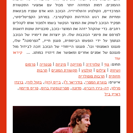
ההמונים. דמות המזוהה יותר מכול עם אמצעי התקשורת
המרכזיים, הקולנוע והטלוויזיה. הכוכב הוא אדם שפניו מבטאות
ומחיות את רגש ההזדהות הקולקטיבי. במרחב הקפיטליסטי,
תפקיד הכוכב לשווק את המוצר הנקשר בשמו ולמכור אותו לקהלים
רחבים. כדי שהקהל יזהה את המוצר-כוכב, סוכנויות שונות דואגות
לפרסם את סימני הכוכבות שלו. הן יוצרות את דימויו של הכוכב
הנתמך על ידי הופעתו הבימתית, סגנון חייו, "הפרסונה" שלו,
סגנונו האמנותי וכו'. סגנונו הייחודי של הכוכב זוכה לבידול מול
סגנונם של אמנים אחרים ומאפשר את זיהויו כמותג. …
קיראו
עוד
תחום:
גוף
|
טלוויזיה
|
מוזיקה
|
מיניות
|
פנטזיה
|
פרסום
ושיווק
|
צילום
|
קולנוע
|
תקשורת המונים
|
תרבות
חזותית
|
תרבות פופולרית
אישים:
בוגרט המפרי
,
בודריאר ז'ן
,
בייס (רון)
,
בקול לורן
,
ברנדו
מרלון
,
דה-נירו רוברט
,
מדונה
,
ספרינגסטין ברוס
,
פריס סיימון
,
ראיין ביל