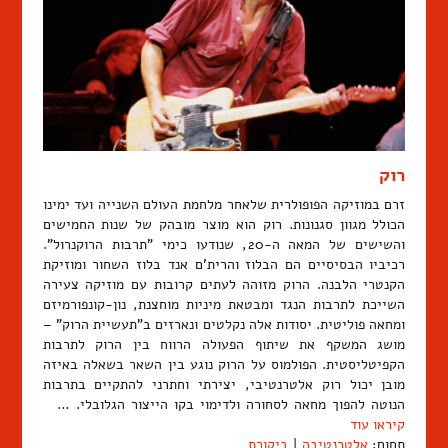
רוק
זרם במוזיקה הפופולרית שלאחר מלחמת העולם השנייה ועד ימינו
הכולל מגוון סגנונות. רוק הוא מוצר מובהק של שנות החמישים
והשישים של המאה ה-20, שנודעו כימי "תרבות הרוקנרול".
רכיביו הבסיסיים הם הבלוז והרית'ם אנד בלוז השחור ומוזיקת
הקנטרי הלבנה. הרוק מזוהה לעתים קרובות עם מוזיקה צעירה
השייכת לתרבות הנגד ומבטאת מיניות מוחצנת, נון-קונפורמיזם
ומחאה פוליטית. יסודות אלה נקלטים ונארזים ב"תעשיית הרוק" –
מושג המשקף את שיתוף הפעולה הרווח בין הרוק לתרבות
הקפיטליסטית. הפולמוס על הרוק נוגע בין השאר בשאלה באיזה
מובן יכול רוק אלטרנטיבי, יצירתי וחתרני להתקיים בתרבות
הנוטה להפוך מחאה לסחורה ולדימוי בקו הייצור הגלובלי. …
קיראו עוד
תחום:
אלטרנטיבה
|
ביקורת