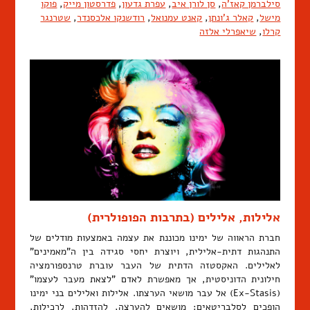
סילברמן קאז'ה
,
סן לורן איב
,
עפרת גדעון
,
פדרסטון מייק
,
פוקו
מישל
,
קאלר ג'ונתן
,
קאנט עמנואל
,
רודשנקו אלכסנדר
,
שטרנגר
קרלו
,
שיאפרלי אלזה
אלילות, אלילים (בתרבות הפופולרית)
חברת הראווה של ימינו מכוננת את עצמה באמצעות מודלים של
התנהגות דתית-אלילית, ויוצרת יחסי סגידה בין ה"מאמינים"
לאלילים. האקסטזה הדתית של העבר עוברת טרנספורמציה
חילונית הדוניסטית, אך מאפשרת לאדם "לצאת מעבר לעצמו"
(Ex-Stasis) אל עבר מושאי הערצתו. אלילות ואלילים בני ימינו
הופכים לסלבריטאים: מושאים להערצה, להזדהות, לרכילות,