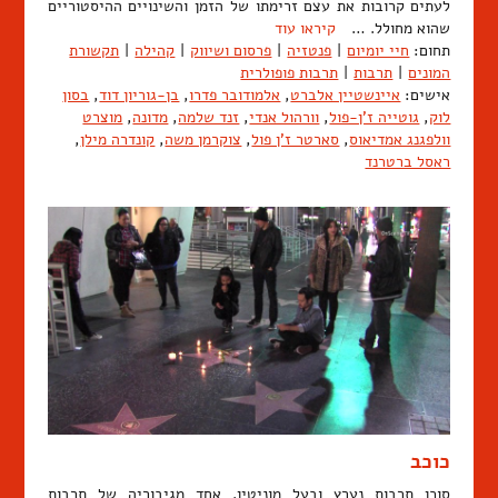
לעתים קרובות את עצם זרימתו של הזמן והשינויים ההיסטוריים
שהוא מחולל. …
קיראו עוד
תחום:
חיי יומיום
|
פנטזיה
|
פרסום ושיווק
|
קהילה
|
תקשורת
המונים
|
תרבות
|
תרבות פופולרית
אישים:
איינשטיין אלברט
,
אלמודובר פדרו
,
בן-גוריון דוד
,
בסון
לוק
,
גוטייה ז'ן-פול
,
וורהול אנדי
,
זנד שלמה
,
מדונה
,
מוצרט
וולפגנג אמדיאוס
,
סארטר ז'ן פול
,
צוקרמן משה
,
קונדרה מילן
,
ראסל ברטרנד
כוכב
סוכן תרבות נערץ ובעל מוניטין. אחד מגיבוריה של תרבות