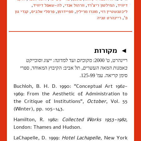
דיוויד
,
המילטון ריצ'רד
,
וורהול אנדי
,
לה-שאפל דיוויד
,
ליכטנשטיין רוי
,
מונרו מרילין
,
ספיידרמן
,
פרסלי אלביס
,
קנדי גון
פ'
,
ריינהרט טניה
מקורות
◄
ריינהרט, ט' 2000:
מקוביזם ועד למדונה: ייצוג וסובייקט
באמנות המאה העשרים
, תל אביב:
הקיבוץ המאוחד, ספרי
סימן קריאה. עמ' 125-99.
Buchloh, B. H. D. 1990:
"Conceptual Art 1962-
1969: From the Aesthetic of Administration to
the Critique of Institutions",
October
, Vol. 55
(Winter), pp. 105-143.
Hamilton, R. 1982:
Collected Works 1953-1982
,
London: Thames and Hudson.
LaChapelle, D. 1999:
Hotel Lachapelle
, New York