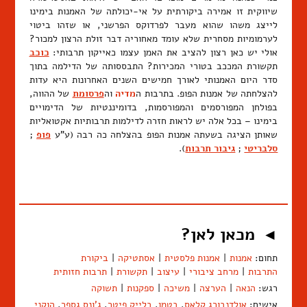
שיווקית זו אמירה ביקורתית על אי-יכולתה של האמנות בימינו
לייצג משהו שהוא מעבר לפרדוקס הפרשני, או שזהו ביטוי
לערמומיות מסחרית שלא עומד מאחוריה דבר זולת הרצון למכור?
אולי יש כאן רצון להציב את האמן עצמו כאייקון תרבותי:
כוכב
תקשורת המככב בטורי המכירות? התבססותה של הדילמה בתוך
סדר היום האמנותי לאורך חמישים השנים האחרונות היא עדות
להצלחתה של אמנות הפופ. בתרבות ה
מדיה
וה
פרסומת
של ההווה,
בפולחן המפורסמים והמפורסמות, בדומיננטיות של הדימויים
בימינו – בכל אלה יש לראות חזרה לדילמות תרבותיות אקטואליות
שאותן הציגה בשעתה אמנות הפופ בהצלחה כה רבה (ע"ע
פופ
;
סלבריטי
;
גיבור תרבות
).
מכאן לאן?
◄
תחום:
אמנות
|
אמנות פלסטית
|
אסתטיקה
|
ביקורת
התרבות
|
מרחב ציבורי
|
עיצוב
|
תקשורת
|
תרבות חזותית
רגש:
הנאה
|
הערצה
|
משיכה
|
ספקנות
|
תשוקה
אישים:
אולדנבורג קלאס
,
בטמן
,
בלייק פיטר
,
ג'ונס גספר
,
הוקני