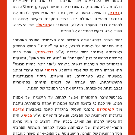
השטח של האובייקט ואופן אריזתו – כל אלה היו מאפיינים
בולטים של האסתטיקה האוונגרדית החדשה (Storey, 1997). כמו
ה
דאדא
, בראשית המאה ה-20, גם הפופ-ארט שאף לבזות את
הבורגני ולהציגו באוזלת ידו. בשני המקרים ביקשה אמנות זו
להתריס כנגד המעמד הנעלה, המאובן וה
מוזיאלי
של היצירה.
הפופ-ארט ביקש להחזירה אל החיים.
יסוד חשוב באסטרטגיה החדשה היה הציטוט: התוצר האמנותי
אינו מתבסס על נאמנות לטבע, אלא על "ציטוט" החפץ המופיע
כאובייקט אנונימי נטול ערכים (ע"ע
רדי-מייד
). אמני הפופ
אדישים למושגים כגון "מקוריות" או "מגע ידו של האמן", ונמנעים
מביטויים של מעורבות רגשית ביצירה ("אני רוצה להיות מכונה"
היא אמרתו הידועה של אנדי וורהול). ה
דימוי
עובר עיבוד ומוצג
במשטחי צבע סטריליים, לא אישיים. חיקוי הטכנולוגיות
התעשייתיות, תוך עבודה על דגמים קיימים בסימטריה
ובצבעוניות מלאכותית, מדגיש את הפן המנוכר של הסגנון.
בפרספקטיבה היסטורית אפשר לתהות על הישגיה של אמנות
הפופ. אין ספק כי בזמנה הציגה אמנות זו עמדה ביקורתית נוקבת
מול
קפיטליזם
נהנתני העסוק בהגדרת קיומו באמצעות
צריכה
גרגרנית וראוותנית של חפצים, אנשים ודימויים (ע"ע
פנאי
). היה
זה ניסיון להכות את האויב בכליו שלו, להציג לו מעין מראה
היפר-ריאליסטית של עצמיותו: מבעד למראה השתקף הפרצוף
חסר הרוחניות של הצרכן. הישג נוסף של הפופ-ארט קשור לעובדה