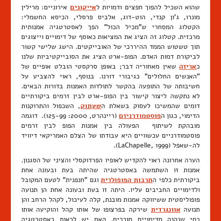
שהוא השכיל להפוך חפצים ודמויות ל
אייקונים
אירוניים: מרילין
מונרו, ג'ון קנדי, הוט-דוג, אלביס פרסלי, הכיסא החשמלי:
הקטלוג המסחרי ש"מכיל הכול" הפך לאסטרטגיה אמנותית
מרכזית. קטלוג זה הציג את המציאות כאוסף של דימויים וייצוגים
תוך טשטוש הממד ההיררכי של האובייקטים. הישג שלישי קשור
לביקורת דמות האדם. הפופ-ארט הציג את הסובייקטיביות שלנו
כ
אריזה
שאין מאחוריה דבר; באופן סרקסטי הובלט אופיים של
"האנשים החלולים" כגיבורי דורנו. בנוסף, ראוי להצביע על
חשיבותה של התופעה בהקשר לתולדות האמנות בדורות הבאים.
לא נתקשה ליצור קישור בין הפופ-ארט לבין זרמים ביקורתיים
דומים שהמשיכו לעסוק בשאלת ה
שעתוק
, השכפול והתרוקנות
הדימוי, כגון ה
פוסטמודרניזם
(ריינהרט, 2000: 125-99). דוגמה
מובהקת לשיתוף הפעולה בין אמנות הפופ לבין זרמים
פוסטמודרניים עכשוויים היא עבודתו של הצלם האמריקאי דיוויד
לה-שאפל (LaChapelle, 1999).
הערה אחרונה ראוי להקדיש לאופיו הפרדוקסלי והציני של הסגנון.
אמנות זו השתמשה באסטרטגיה שהיתה בעת ובעונה אחת
ביקורתית כלפי ה
תרבות הפופולרית
וגם "חנפנית" לטעם המקובל
ולדימויים החביבים עליו. היתה זו בעת ובעונה אחת הן תנועה
פופוליסטית ששיווקה אמנות מובנת, קלה לעיכול, לקהל הרחב והן
תנועה
אוונגרדית
שירקה בפרצופו של אותו קהל והוקיעה אותו
כמי שנהנה מדימויים מוכרים. האם יש לראות באסטרטגיה