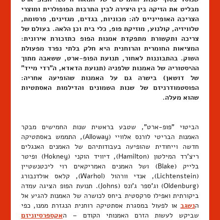
מבליט את הזיקה בין היצירה לבין התרבות הפופולרית ומוצרי
הצריכה האופייניים לה: מכוניות, בגדים, מגזינים, פרסומת,
טלוויזיה, קולנוע, מוזיקת פופ, כלי בית וכן הלאה. בעולם של
צריכה ותקשורת מתפקדת אמנות הפופ כתזכורת אירונית:
המציאות החומרית והרוחנית היא חלק בלתי נפרד מפעולת
השוק. בהתבוננות לאחור, תנועת הפופ-ארט, ששאבה מתוך
ההיסטוריה של האמנות שלפניה (תנועת הדאדא, ה"רדי מייד"
של דושאן) בישרה גם על האמנות שהופיעה אחריה:
הפוסטמודרניזם של שנות השמונים והדילמות האסתטיות
שהוא מעלה.
הביטוי "פופ-ארט", שטבע בראשית שנות החמישים מבקר
האמנות הבריטי לורנס אלוויי (Alloway), התממש באסתטיקה
חדשה וייחודית שהופיעה בעבודותיהם של האמנים האנגלים
ריצ'רד המילטון (Hamilton), דיוויד הוקני (Hokney) ופיטר
בלייק (Blake) ושל האמנים האמריקאים רוי ליכטנשטיין
(Lichtenstein), אנדי וורהול (Warhol), קלאס אולדנבורג
(Oldenburg) וג'ספר ג'ונס (Johns). תנועת הפופ הציגה עמדה
ביקורתית ואפילו סרקסטית ביחס לכושרה של האמנות להגיע אל
ה
נשגב
או לפעול במסגרת אסתטיקה רוחנית הנגזרת ממנו, כפי
שביקש לעשות הזרם האמנותי הקודם – ה
אקספרסיוניזם