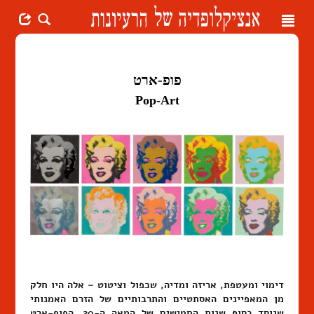
Toggle
navigation
פופ-ארט
Pop-Art
דימוי ומעטפת, אריזה ומדיה, שכפול וציטוט – אלה היו חלק
מן המאפיינים האסתטיים והתרבותיים של הזרם האמנותי
שנוסד בסוף שנות החמישים של המאה ה-20. הפופ-ארט