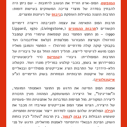
המופשט
. הפופ-ארט הוריד את הנשגב לרחובות – שם ניתן היה
להבחין בסדרה של מוצרי צריכה המשווקים בשיטות דומות:
התרבות הוצגה כפעילות העוסקת ב
ניכוס
של רעיונות ומוצרים.
תרבות הפופ התאימה את עצמה לסביבתה וייצרה דימויים
הקשורים ל
תרבות ההמונים
(Lippard, 1970 ;Livingstone,
1990) – מן החפץ הסתמי כגון קופסאות שימורי מרק קמפבל
(וורהול) וקציצת המבורגר מפלצתית (קלאס אולדנבורג) ועד
בקבוקי קוקה קולה סדרתיים (וורהול) – הסתמי והמובן מאליו
הפכו מושא לגיטימי לייצוג. תהליך דומה הוחל גם על גיבוריה של
התרבות הפופולרית: גיבורי ה
קומיקס
(רוי ליכטנשטיין)
כספיידרמן או בטמן, כוכבי קולנוע כמרילין מונרו ועוד. הקטלוג
הלא-היררכי של התרבות הציג אובייקטים פופולריים ובנאליים
ברמה של איקונות תרבותיות הנסחרות בשוק הדימויים (ע"ע
איקונולוגיה
).
אמנות הפופ הסיטה את הדגש מן התוצר האמנותי המוגמר,
ה"אוריגינל", אל היצירה המשועתקת, המהווה מעין תזכורת
ליצירה המקורית. מול תפיסות המדברות על אותנטיות וחד-פעמיות
של היצירה, הציגו אמני הפופ אובייקטים שאיבדו זה מכבר את
ה
הילה
הפולחנית שלהם והפכו לסדרות ייצור אנונימיות וסתמיות.
טשטוש הגבולות בין
גבוה
ל
נמוך
, בין תרבות "נעלה" לבין כוחות
השוק; הפיכת הבנאלי והיומיומי לאמנות מוזאלית; הדגש על פני