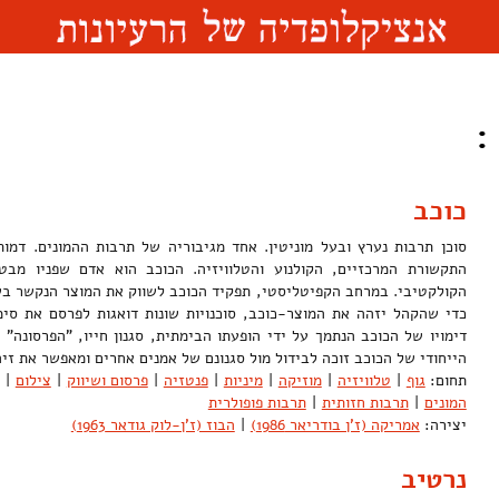
:
כוכב
סוכן תרבות נערץ ובעל מוניטין. אחד מגיבוריה של תרבות ההמונים. דמו
התקשורת המרכזיים, הקולנוע והטלוויזיה. הכוכב הוא אדם שפניו מבט
הקולקטיבי. במרחב הקפיטליסטי, תפקיד הכוכב לשווק את המוצר הנקשר בשמ
כדי שהקהל יזהה את המוצר-כוכב, סוכנויות שונות דואגות לפרסם את סימנ
דימויו של הכוכב הנתמך על ידי הופעתו הבימתית, סגנון חייו, "הפרסונה" שלו
הייחודי של הכוכב זוכה לבידול מול סגנונם של אמנים אחרים ומאפשר את ז
תחום:
גוף
|
טלוויזיה
|
מוזיקה
|
מיניות
|
פנטזיה
|
פרסום ושיווק
|
צילום
|
המונים
|
תרבות חזותית
|
תרבות פופולרית
יצירה:
אמריקה (ז'ן בודריאר 1986)
|
הבוז (ז'ן-לוק גודאר 1963)
נרטיב