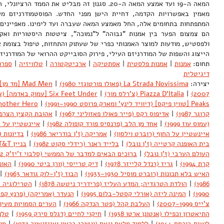
המאה ה-19 ועד אמצע המאה ה-20. סגנון זה מבליט את הממ
מאמין באפשרויות הקדמה, דחיית הישן מפני החדש. הפוסטמודרניזם מ
המתפתחות בתחומים אלה, החל מאמצע המאה שעברה ועד לימינו. מאפיינים כ
הם צמצום הפער בין אמנות "גבוהה" ל"נמוכה", ציטטות היסטוריות ואקל
ולפסטיש, מודעות למוצר האמנותי כפרי של שעתוק והתחזות, טיפול בצומת 
הייצוג והשפות של המודרניזם העילי, פירוק הסובייקט ההרואי של המודרני
תחום:
אמנות
|
אמנות פלסטית
|
אסתטיקה
|
ארכיטקטורה
|
טלוויזיה
|
ספרו
דיגיטלית
יצירה:
La Strada Novissima (פאולו פורטוגזי 1980)
|
2007)
|
Piazza D'Italia (צ'רלס מור)
|
Six Feet Under [עמוק באדמה] (אלן בול 2005-2001)
Peaks [טווין פיקס] (דיוויד לינץ' ומארק פרוסט 1991-1990)
|
קרוגר 1987)
|
אדיפוס רקס (פייר פאולו פאזוליני 1967)
|
אהובת הקצין הצרפתי (
(עמוס עוז 1999)
|
אחד מן הלב (פרנסיס פורד קופולה 1982)
|
איינשטיין על החו
איינשטיין על החוף (רוברט וילסון)
|
אמריקה (ז'ן בודריאר 1986)
|
בדיונות (ח
בית האופנה קרטייה (ז'ן נובל)
|
בלייד ראנר (רידלי סקוט 1982)
|
בניין AT&T (פיליפ ג'ונסון)
העולם הערבי (ז'ן נובל)
|
ברוכים הבאים למדבר של הממשי (סלבוי ז'יז'ק 2002)
קרת 1994)
|
גריז (רנדל קלייזר 1978)
|
דיק טרייסי (וורן ביטי 1990)
|
האופר
האיש בלא תכונות (רוברט מוסיל 1933-1930)
|
הבוז (ז'ן-לוק גודאר 1963)
|
1986)
|
הולדת הטרגדיה; המדע העליז (פרידריך ניטשה 1878)
|
הטרילוגיה ה
1990)
|
המינה ליזה (אורלי קסטל-בלום 1995)
|
הנעדר (אמריקה) (פרנץ קפקא 27
צ'ייס 2007-1999)
|
העלבת קהל (פטר הנדקה 1966)
|
הערים הסמויות מעין (אי
התיאטרון וכפילו (אנטונן ארטו 1938)
|
חיקוי לחיים (דגלס סירק 1959)
|
טלן
לואיס בורחס 1944)
|
ללמוד מלאס וגאס (ונטורי בראון ואייזנאוור 1972)
|
מו