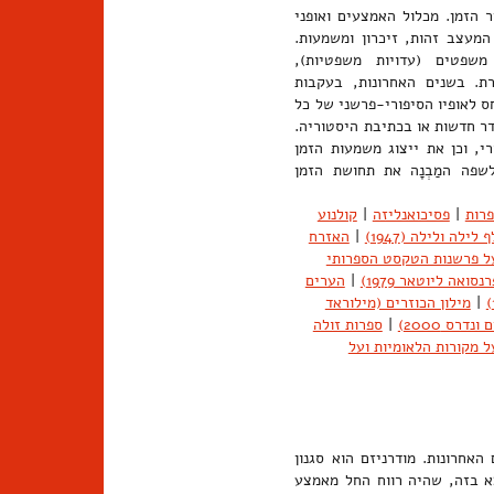
הזמן. מכלול האמצעים ואופני
המעצב זהות, זיכרון ומשמעות.
משפטים (עדויות משפטיות),
ורת. בשנים האחרונות, בעקבות
לאופיו הסיפורי-פרשני של כל
דר חדשות או בכתיבת היסטוריה.
י, וכן את ייצוג משמעות הזמן
שפה המַבְנָה את תחושת הזמן
רות
|
פסיכואנליזה
|
קולנוע
 לילה ולילה (1947)
|
האזרח
על פרשנות הטקסט הספרותי
ואה ליוטאר 1979)
|
הערים
|
מילון הכוזרים (מילוראד
נדרס 2000)
|
ספרות זולה
ל מקורות הלאומיות ועל
אחרונות. מודרניזם הוא סגנון
צא בזה, שהיה רווח החל מאמצע