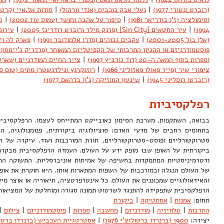
(רוברט ונטורי 1977)
|
נעלי אבק כוכבים (אנדי וורהול)
|
סודות אל.איי (קרטיס וה
וסימולציה (ז'ן בודריאר 1981)
|
סיפור על אהבה וחושך (עמוס עוז 2002)
|
ס
1994)
|
עיר החטאים [Sin City] (פרנק מילר ורוברט רודריגז 2005)
|
עירום (
(אלן בול 2001-2005)
|
עקבים גבוהים (פדרו אלמודובר 1991)
|
פארק לה וילט
פוסטמודרניזם או ההגיון התרבותי של הקפיטליזם המאוחר (פרדריק ג'יימסון 1984)
וספרות בסוף המאה ה-20 (דוד גורביץ 1997)
|
צייר החיים המודרניים (שארל בוד
ציפורי שיר (פייר פאולו פאזוליני 1966)
|
רוזנקרנץ וגילדנשטרן מתים (טום סטופר
(רוברטו רוסליני 1945)
|
שיגעון המוזיקה (ג'ון בדהאם 1977)
רפלקסיביות
בבואה, השתקפות. מערכת הסימון כאובייקט המתייחס לעצמו. הרפלקסיביו
בתחומים רחבים של מדעי האדם: סוציולוגיה ביקורתית, פנומנולוגיה, הר
סטרוקטורליזם ופוסט-סטרוקטורליזם, תורת המורכבות ועוד. עיקרה של ה
ביקורתית על האופן שבו מופק ידע על העולם. העמדה הרפלקסיבית מבקרת
ודטרמיניסטיות המתמקדות בחשיפה של אמיתות אוניברסליות. התשוקה הר
של העולם הנגלה ובמורכבות של השפות המתארות אותו. היא חוקרת את אופנ
והאידאולוגיים שמכוננים את העולם. כל אינטרפרטציה, תיאוריה או אוצר מי
הרפלקסיבית שתפקידה להתנגד לשרטוט תמונה סגורה ומוחלטת של המציא
תחום:
אמנות
|
אסתטיקה
|
ביקורת
התרבות
|
טלוויזיה
|
מודרניזם
|
מחשבה
|
ספרות
|
פוסטמודרניזם
|
צילום
|
יצירה:
1900 (ברנרדו ברטולוצ'י 1976)
|
אסטרטגיית העכביש (ברנרדו ברטולוצ'י