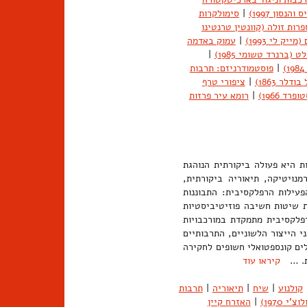
נסון 1997)
|
סימולקרות
פרות זולה (קוונטין טרנטינו
מייק לי 1993)
|
עמוק באדמה
 (ברנרד טשומי 1985)
|
|
פוסטמודרניזם: תרבות
לר 1863)
|
ציפורי טרף
ד 1966)
|
רומא עיר פרזות
ת היא פעולה ביקורתית הנוהגת
מנויטיקה, תיאוריה ביקורתית,
פעילות הרפלקסיבית: התבוננות
 שיטות חשיבה פוזיטיביסטיות
פלקסיבית מתמקדת במורכבויות
י הייצור הלשוניים, התרבותיים
לים קונספטואלי חשופים לחקירה
ות. …
קיראו עוד
קולנוע
|
שיח
|
תיאוריה
|
תרבות
 1970)
|
האזרח קיין