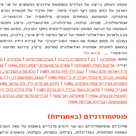
טקסט העוסק בייצוג של הבדלים באמצעות אירועים המשתנים על פני ציר 
הארגון של הזמן בתוך רצף הקרוי סיפור. יסוד מרכזי של תקשורת וגורם 
פרקטיקה המשמשת בתחומים מגוונים: פילוסופיה של ההיסטוריה, 
אנתרופולוגיה, ספרות, קולנוע, פסיכולוגיה, פסיכואנליזה, עיצוב ותקש
השפעתה של הגישה הפוסט-סטרוקטורליסטית בחקר התרבות, המושג מתייחס 
מבע ולארגון האידאולוגי הסמוי של הרצף בסיפור חיים אישי, בזיכרון, במש
במובנו זה מסמן המונח את האופי הסובייקטיבי של צבירת הידע ההיסטור
בהתאם לחוקיות אסתטית ואידאולוגית מסוימת. נרטיב פירושו מודעות ל
ההיסטורי. …
קיראו עוד
תחום:
אסתטיקה
|
דת
|
היסטוריה וזיכרון
|
חברה ופוליטיקה
|
טלוויזיה
|
ספ
יצירה:
אדיפוס המלך (סופוקלס)
|
אחרת על תקשורת (יצחק רועה 1994)
|
אלף
קיין (אורסון וולס 1941)
|
הבוז (ז'ן-לוק גודאר 1963)
|
הלא מודע הפוליטי: 
כמעשה חברתי סימבולי (פרדריק ג'יימסון 1981)
|
המצב הפוסטמודרני (ז'ן-פרנס
הסמויות מעין (איטאלו קאלווינו 1984)
|
לחיות את חייה (ז'ן-לוק גודאר 1962)
פאביץ' 1990)
|
מלאכים בשמי ברלין (וים ונדרס 1987)
|
מלון מיליון דולר (וים ו
(קוונטין טרנטינו 1994)
|
פואטיקה (אריסטו)
|
קהיליות מדומיינות: הגיגים ע
התפשטותה (בנדיקט אנדרסון 1999)
פוסטמודרניזם (באמנויות)
מודרניזם ופוסטמודרניזם הם שני זרמים מרכזיים באמנות של מאה השנים ה
באמנות הפלסטית, באדריכלות, בצילום, בספרות, בקולנוע, בתאטרון וכיו