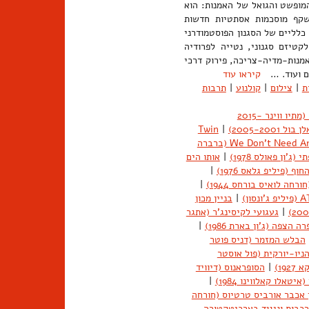
ד הרציונלי, המופשט והגואל של האמנות: הוא
שקף מוסכמות אסתטיות חדשות
לליים של הסגנון הפוסטמודרני
קטיזם סגנוני, נטייה לפרודיה
אמנות-מדיה-צריכה, פירוק דרכי
זם ועוד. …
קיראו עוד
ת
|
צילום
|
קולנוע
|
תרבות
Mad Men [מד מן] (מתיו ווינר 2015-
Twin
|
We Don't Need Another Hero (ברברה
ג'ון פאולס 1978)
|
אותו הים
ף (פיליפ גלאס 1976)
|
ורחה לואיס בורחס 1944)
|
|
בניין מכון
|
געגועי לקיסינג'ר (אתגר
ה הצפה (ג'ון בארת 1986)
|
הבלש המזמר (דניס פוטר
ניו-יורקית (פול אוסטר
19)
|
הסופראנוס (דיוויד
טאלו קאלווינו 1984)
|
 אכבר אורביס טרטיוס (חורחה
רכבות וניגוד בארכיטקטורה