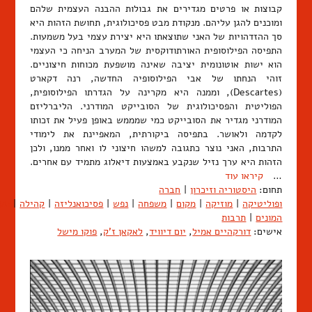
קבוצות או פרטים מגדירים את גבולות ההבנה העצמית שלהם
ומוכנים להגן עליהם. מנקודת מבט פסיכולוגית, תחושת הזהות היא
סך ההזדהויות של האני שתוצאתו היא יצירת עצמי בעל משמעות.
התפיסה הפילוסופית האורתודוקסית של המערב הניחה כי העצמי
הוא ישות אוטונומית יציבה שאינה מושפעת מכוחות חיצוניים.
זוהי הנחתו של אבי הפילוסופיה החדשה, רנה דקארט
(Descartes), וממנה היא מקרינה על הגדרתו הפילוסופית,
הפוליטית והפסיכולוגית של הסובייקט המודרני. הליברליזם
המודרני מגדיר את הסובייקט כמי שמממש באופן פעיל את זכותו
לקדמה ולאושר. בתפיסה ביקורתית, המאפיינת את לימודי
התרבות, האני נוצר כתגובה למשהו חיצוני לו ואחר ממנו, ולכן
הזהות היא ערך נזיל שנקבע באמצעות דיאלוג מתמיד עם אחרים.
…
קיראו עוד
תחום:
היסטוריה וזיכרון
|
חברה
ופוליטיקה
|
מוזיקה
|
מקום
|
משפחה
|
נפש
|
פסיכואנליזה
|
קהילה
|
תק
המונים
|
תרבות
אישים:
דורקהיים אמיל
,
יום דיוויד
,
לאקאן ז'ק
,
פוקו מישל