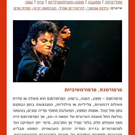
ופוליטיקה
|
מחשבה
|
פוסט-סטרוקטורליזם
|
שיח
|
שפה
אישים:
גידנס אנטוני
,
דורקהיים אמיל
,
הברמאס יורגן
,
סמית אדם
פרפורמנס, פרפורמטיביות
פרפורמנס – מופע, הצגה, ביצוע. הפרפורמנס הוא פעולה או סדרת
פעולות דרמטיות, צליליות או מילוליות, המבוצעות בזמן ובמקום
נתון מול קהל. אמנות המופע, המשלבת תחומי מדיה שונים, נעשתה
בולטת החל משנות השישים של המאה ה-20, אך הפרפורמנס היה
מאז ומעולם חלק בלתי נפרד מן התרבות, מימי יוון העתיקה ועד
לפרפורמרים בזירת המדיה והרוק העכשווית. המופע מבליט
מרכיבים חזותיים וגופניים על חשבון המרכיבים הקוגניטיביים.