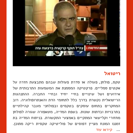
ריטואל
טקס, פולחן, פעולה או סדרת פעולות שבהם מתבצעת חזרה על
אקטים סמליים. פרקטיקה המסמנת את המשמעות התרבותית של
אירועים ושל שינויים בחיי יחיד ובחיי החברה. ההתנהגות
הריטואלית נקשרת בדרך כלל לתחומי הדת והאנתרופולוגיה. רוב
המחקרים בתחום עוסקים בטקסים ובפולחני מעבר קהילתיים
בתרבויות ובדתות שונות. בשפת המדיה, מטאפורה שגורה לפולחן
מחזורי וקלישאי המתקיים באמצעי התקשורת. בניתוח המדיה בת
זמננו המונח מציין דפוסים של פוליטיקה טקסית ריקה מתוכן.
…
קיראו עוד