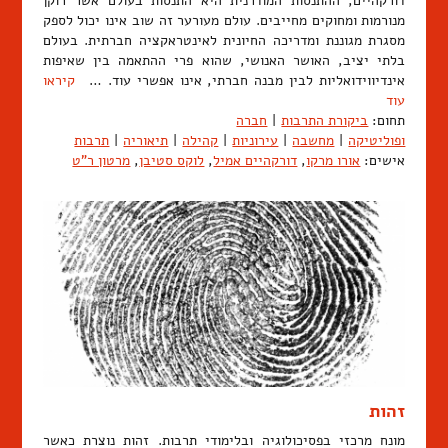
דורקהיים, ההתנסות המודרנית היא התנסות בעולם אשר רוקן
מנורמות ומחוקים מחייבים. עולם מעורער זה שוב אינו יכול לספק
מסגרת מגוננת ומדריכה החיונית לאינטראקציה חברתית. בעולם
בלתי יציב, האושר האנושי, שהוא פרי ההתאמה בין שאיפות
אינדיווידואליות לבין מבנה חברתי, אינו אפשרי עוד. …
קיראו
עוד
תחום:
ביקורת התרבות
|
חברה
ופוליטיקה
|
מחשבה
|
עירוניות
|
קהילה
|
תיאוריה
|
תרבות
אישים:
אורו מרקו
,
דורקהיים אמיל
,
לוקס סטיבן
,
מרטון ר"ט
זהות
מונח מרכזי בפסיכולוגיה ובלימודי תרבות. זהות נוצרת כאשר