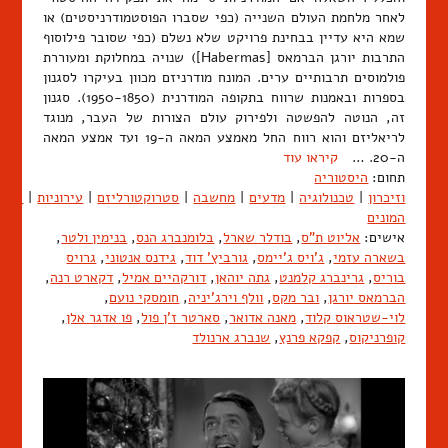
לאחר מלחמת העולם השנייה (כפי שסברו הפוסטמודרניסטים) או
שמא היא עדיין בבחינת פרויקט שלא נשלם (כפי שסובר פילוסוף
התרבות יורגן הברמאס [Habermas]) שנויה במחלוקת ומעוררת
פולמוסים תרבותיים ערים. המונח מודרניזם מכוון בעיקרו לסגנון
בספרות ובאמנות שרווח בתקופה המודרנית (1950-1850). סגנון
זה, הנוטה להפשטה ולפירוק עולם הצורות של העבר, מנוגד
לריאליזם והוא רווח החל מאמצע המאה ה-19 ועד אמצע המאה
ה-20. …
קיראו עוד
תחום:
היסטוריה
וזיכרון
|
טכנולוגיה
|
מדעים
|
מחשבה
|
סטרוקטורליזם
|
עירוניות
|
שיח
המונים
אישים:
אליוט ת"ס
,
בודלר שארל
,
בלומנברג הנס
,
בנימין ולטר
,
בשארה עזמי
,
ג'ויס ג'יימס
,
גורביץ' דוד
,
גידנס אנטוני
,
גרויס
בוריס
,
גרינברג קלמנט
,
גתה יוהאן
,
דורקהיים אמיל
,
דקארט רנה
,
הברמאס יורגן
,
ובר מקס
,
וולף וירג'יניה
,
חומסקי נועם
,
לוי-שטראוס קלוד
,
מאנה אדואר
,
סארטר ז'ן פול
,
פו אדגר אלן
,
קופרניקוס
,
קפקא פרנץ
,
שנברג ארנולד