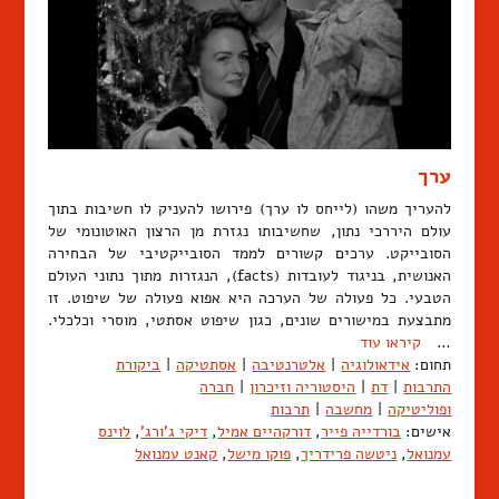
ערך
להעריך משהו (לייחס לו ערך) פירושו להעניק לו חשיבות בתוך
עולם היררכי נתון, שחשיבותו נגזרת מן הרצון האוטונומי של
הסובייקט. ערכים קשורים לממד הסובייקטיבי של הבחירה
האנושית, בניגוד לעובדות (facts), הנגזרות מתוך נתוני העולם
הטבעי. כל פעולה של הערכה היא אפוא פעולה של שיפוט. זו
מתבצעת במישורים שונים, כגון שיפוט אסתטי, מוסרי וכלכלי.
…
קיראו עוד
תחום:
אידאולוגיה
|
אלטרנטיבה
|
אסתטיקה
|
ביקורת
התרבות
|
דת
|
היסטוריה וזיכרון
|
חברה
ופוליטיקה
|
מחשבה
|
תרבות
אישים:
בורדייה פייר
,
דורקהיים אמיל
,
דיקי ג'ורג'
,
לוינס
עמנואל
,
ניטשה פרידריך
,
פוקו מישל
,
קאנט עמנואל