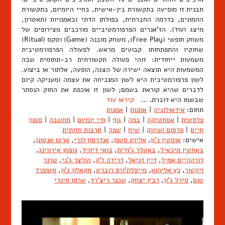
תבנית זו מופיעה בתקשורת בין-אישית, בחיי היומיום, בתקשורת
ההמונים, בדרמה החברתית, בפולחן הדתי ובאמנויות (תאטרון,
מיצג ועוד). הז'אנרים הפרפורמטיביים מורכבים מצירופים של
משחק חופשי (Free Play), משחק מובנה (Game) וטקס (Ritual)
שחוקיו והתפתחותו קבועים מראש. לפעולה הפרפורמטיבית
משמעות ייחודית: זוהי פעולה תקשורתית רב-תחומית שבה
המשמעות היא תוצאה ישירה של הצגה, הופעה, אלתור או ביצוע.
לשון פרפורמטיבית היא לשון המנכיחה את עצמה ומעניקה קיום
לדברים שהיא קוראת בשמם; לשון זו אוכפת את החוק הנסתר
שבשמו היא דוברת. …
קיראו עוד
תחום:
אידאולוגיה
|
אמנות
|
אמנות
פלסטית
|
אסתטיקה
|
במה
|
גוף
|
חיי יומיום
|
מחשבה
|
סגנון
חיים
|
פרסום ושיווק
|
שיח
|
שפה
|
תרבות חזותית
אישים:
אוסטין ג'ון
,
אליוט סטפן
,
אנדרסון לורי
,
ארטו אנטונן
,
באחטין מיכאיל
,
באטלר ג'ודית
,
בואי דיוויד
,
גופמן אירווינג
,
דורקהיים אמיל
,
דיין דניאל
,
דרידה ז'ק
,
הולצר ג'ני
,
טרנר
ויקטור
,
כץ אליהוא
,
מייפלת'ורפ רוברט
,
מקאלון ג'ון
,
סטופרד
טום
,
סירל ג'ון
,
רבין יצחק
,
שכנר ריצ'רד
,
שרמן סינדי