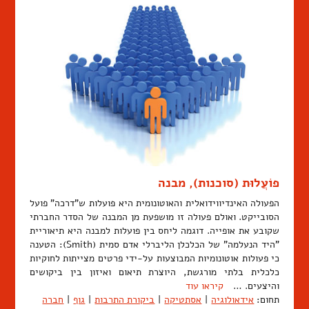
פוֹעֲלוּת (סוכנות), מבנה
הפעולה האינדיווידואלית והאוטונומית היא פועלות ש"דרכה" פועל
הסובייקט. ואולם פעולה זו מושפעת מן המבנה של הסדר החברתי
שקובע את אופייה. דוגמה ליחס בין פועלות למבנה היא תיאוריית
"היד הנעלמה" של הכלכלן הליברלי אדם סמית (Smith): הטענה
כי פעולות אוטונומיות המבוצעות על-ידי פרטים מצייתות לחוקיות
כלכלית בלתי מורגשת, היוצרת תיאום ואיזון בין ביקושים
והיצעים. …
קיראו עוד
תחום:
אידאולוגיה
|
אסתטיקה
|
ביקורת התרבות
|
גוף
|
חברה