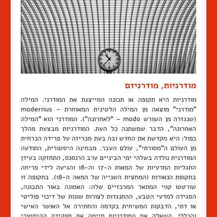
מודרניות, מודרניזם
מודרניות היא תקופה או תכונה המייצגת את המודרני. המילה
"מודרני" מוצאה מן המילה הלטינית המאוחרת – modernus
(שנגזרה מן השורש modo – "לאחרונה"). המודרני הוא "המילה
האחרונה", הדבר שמשתנה כל העת. המודרניות מבצעת מהלך
כפול: היא מקדשת את החדש ובה בעת מכריזה על פרידה הכרחית
מן העולם ה"מסורתי", עולם העבר. מבחינה היסטורית, התודעה
המודרנית נולדה בשלהי ימי הביניים ערב הרנסנס, התחזקה בעידן
התגליות המדעיות של המאות ה-17 וה-18 והגיעה לידי פריחה
בתקופת הנאורות (המחצית השנייה של המאה ה-18). בתקופה זו
שורטטו קווי המתאר המרכזיים שלה: האמונה באור התבונה,
הסגידה למדעי הטבע, ההתנגדות לצורות שונות של דיכוי פוליטי
או דתי, הדבקות המשיחית בקדמה והחתירה אל האושר האישי
והכללי. השאלה אם המודרניות סיימה את תפקידה ההיסטורי