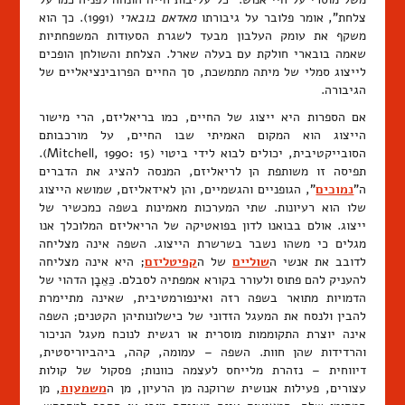
צלחת", אומר פלובר על גיבורתו
מאדאם בובארי
(1991). כך הוא
משקף את עומק העלבון מבעד לשגרת הסעודות המשפחתיות
שאמה בובארי חולקת עם בעלה שארל. הצלחת והשולחן הופכים
לייצוג סמלי של מיתה מתמשכת, סך החיים הפרובינציאליים של
הגיבורה.
אם הספרות היא ייצוג של החיים, כמו בריאליזם, הרי מישור
הייצוג הוא המקום האמיתי שבו החיים, על מורכבותם
הסובייקטיבית, יכולים לבוא לידי ביטוי (Mitchell, 1990: 15).
תפיסה זו משותפת הן לריאליזם, המנסה להציג את הדברים
ה"
נמוכים
", הגופניים והגשמיים, והן לאידאליזם, שמושא הייצוג
שלו הוא רעיונות. שתי המערכות מאמינות בשפה כמכשיר של
ייצוג. אולם בבואנו לדון בפואטיקה של הריאליזם המלוכלך אנו
מגלים כי משהו נשבר בשרשרת הייצוג. השפה אינה מצליחה
לדובב את אנשי ה
שוליים
של ה
קפיטליזם
; היא אינה מצליחה
להעניק להם פתוס ולעורר בקורא אמפתיה לסבלם. כֵּאֵבָן הדהוי של
הדמויות מתואר בשפה רזה ואינפורמטיבית, שאינה מתיימרת
להבין ולנסח את המעגל הזדוני של כישלונותיהן הקטנים; השפה
אינה יוצרת התקוממות מוסרית או רגשית לנוכח מעגל הניכור
והרדידות שהן חוות. השפה – עמומה, קהה, ביהביוריסטית,
דיווחית – נזהרת מלייחס לעצמה כוונות; פסקול של קולות
עצורים, פעילות אנושית שרוקנה מן הרעיון, מן ה
משמעות
, מן