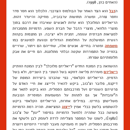
(האחים כהן, 1998).
ה
זבל
הוא הצד האחר של הבולמוס הצרכני. הלכלוך הוא חסר סדר
וחסר צורה, ומשרה תחושות ערבוביה, מחיקה והיעדר זהות.
הריאליזם המלוכלך הוא עדות לאנשים שאיבדו את דרכם בתוך
מוצרי הלוואי, מוצרי הזבל של חברת השפע. הדמויות מתמכרות
למציאות חברתית עגומה, זמנית ולא יציבה. הן מתנסות בקהות
רגשית המושלכת על החלומות הגדולים ונוגעת למושגים כמו
משפחה
ומטרה בחיים. אנשים אלה, שחייהם הם ויתור, שרויים
בהוויה של התפוררות שקטה ובלתי מתלוננת. הם חיים את אבק
חלומותיהם שפרחו.
ההשוואה בין המונח החדש "ריאליזם מלוכלך" לבין המונח הוותיק
ריאליזם
מעוררת פליאה דווקא בשל השוני בין השניים, ולא בשל
הדמיון. הריאליזם הקלאסי, כפי שהכרנו ביצירות המופת של
דיקנס, פלובר וצ'כוב, ביקש להאיר ולייצג את חיי האדם על
פרטיהם השגורים ועל מורכבותם הסמלית. הוא ביקש לתאר את
ה"עובדות" אך גם לתהות על המשמעות המוסרית הנובעת
משליטתן בחיינו. במילים אחרות, הריאליזם הקלאסי ביקש
להשתמש בלשון ככלי אמין ל
ייצוג
המציאות. תהיה רמת הדמויות
פשוטה ככל שתהיה (למשל הדמויות בסיפור "יגון" של צ'כוב
[1982]), לשונו של המספר מצליחה לרדת לעומק לבן ולשקף את
מורכבותן הסמלית. לשון זו מעמיקה מעבר לפרורי היומיום ויוצרת
משל מוסרי על חיי אנוש. "כל עליבות חייה הונחה לפניה כמו על