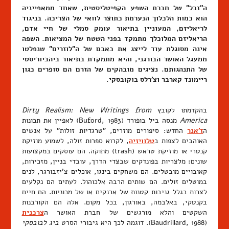
ה"זבל" של חברת השפע הקפיטליסטית, שאחד ממאפייניה
הוא כמות הלכלוך הנערמת כתוצר לוואי של הצריכה. בניגוד
לריאליזם, המעוניין בתיאור עומק סמלי של חיי אדם,
הריאליזם המלוכלך מתמקד בפני השטח של המציאות. השפה
אינה מסוגלת עוד לייצג את כאבם של ה"לוזרים" שנפלטו
ממעגל האושר הבורגני, והיא מתמקדת בתיאור ביהביוריסטי
של התנהגותם. נציגים מובהקים של הזרם הם סופרים כגון
ריימונד קארבר וצ'רלס בוקובסקי.
בהקדמתו לקובץ
Dirty Realism: New Writings from
America
מנסה ביל בופורד (Buford, 1983) לאפיין את תכונות
ה
ז'אנר
החדש: סיפורים מוזרים, "טרגדיות זולות" על אנשים
האוהבים לצפות ב
טלוויזיה
, לקרוא ספרות זולה, לשמוע מוזיקת
קנטרי או מוזיקת טראש (trash) מתוקה. הם עוסקים במקצועות
שונים: מלצריות בפונדקים שבצדי הדרך, עובדי בניין, מזכירות,
קאובויים מובטלים. הם משחקים בינגו, אוכלים צ'יזבורגר, לנים
במוטלים זולים. הם שותים הרבה אלכוהול. לעתים הם נקלעים
לצרות בגלל גניבות קטנות של ארנקים או של מכוניות. הם חיים
בקנטקי, באלבמה, באורגון, בכל מקום. אלה הם הקורבנות
השקטים והלא מורגשים של חברת האושר ה
צרכנית
(Baudrillard, 1988). דוגמה לכך היא גיבורי הסרט
ביג לבובסקי