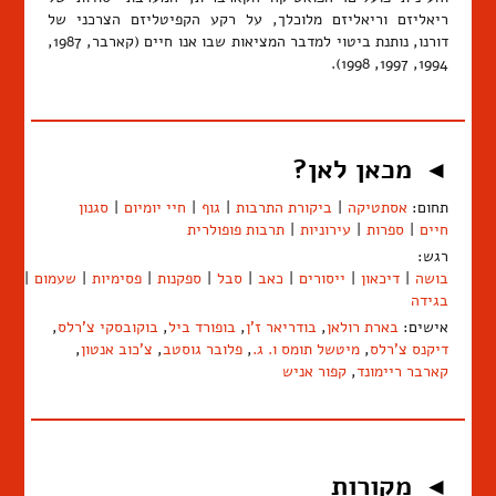
ריאליזם וריאליזם מלוכלך, על רקע הקפיטליזם הצרכני של
דורנו, נותנת ביטוי למדבר המציאות שבו אנו חיים (קארבר, 1987,
1994, 1997, 1998).
מכאן לאן?
◄
תחום:
אסתטיקה
|
ביקורת התרבות
|
גוף
|
חיי יומיום
|
סגנון
חיים
|
ספרות
|
עירוניות
|
תרבות פופולרית
רגש:
בושה
|
דיכאון
|
ייסורים
|
כאב
|
סבל
|
ספקנות
|
פסימיות
|
שעמום
|
תחו
בגידה
אישים:
בארת רולאן
,
בודריאר ז'ן
,
בופורד ביל
,
בוקובסקי צ'רלס
,
דיקנס צ'רלס
,
מיטשל תומס ו. ג.
,
פלובר גוסטב
,
צ'כוב אנטון
,
קארבר ריימונד
,
קפור אניש
מקורות
◄