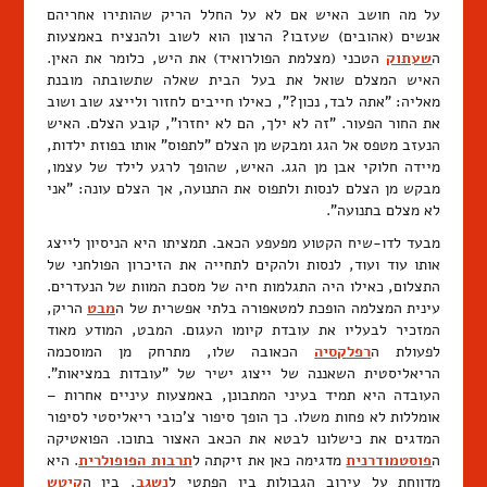
על מה חושב האיש אם לא על החלל הריק שהותירו אחריהם
אנשים (אהובים) שעזבו? הרצון הוא לשוב ולהנציח באמצעות
ה
שעתוק
הטכני (מצלמת הפולרואיד) את היש, כלומר את האין.
האיש המצלם שואל את בעל הבית שאלה שתשובתה מובנת
מאליה: "אתה לבד, נכון?", כאילו חייבים לחזור ולייצג שוב ושוב
את החור הפעור. "זה לא ילך, הם לא יחזרו", קובע הצלם. האיש
הנעזב מטפס אל הגג ומבקש מן הצלם "לתפוס" אותו בפוזת ילדות,
מיידה חלוקי אבן מן הגג. האיש, שהופך לרגע לילד של עצמו,
מבקש מן הצלם לנסות ולתפוס את התנועה, אך הצלם עונה: "אני
לא מצלם בתנועה".
מבעד לדו-שיח הקטוע מפעפע הכאב. תמציתו היא הניסיון לייצג
אותו עוד ועוד, לנסות ולהקים לתחייה את הזיכרון הפולחני של
התצלום, כאילו היה התגלמות חיה של מסכת המוות של הנעדרים.
עינית המצלמה הופכת למטאפורה בלתי אפשרית של ה
מבט
הריק,
המזכיר לבעליו את עובדת קיומו העגום. המבט, המודע מאוד
לפעולת ה
רפלקסיה
הכאובה שלו, מתרחק מן המוסכמה
הריאליסטית השאננה של ייצוג ישיר של "עובדות במציאות".
העובדה היא תמיד בעיני המתבונן, באמצעות עיניים אחרות –
אומללות לא פחות משלו. כך הופך סיפור צ'כובי ריאליסטי לסיפור
המדגים את כישלונו לבטא את הכאב האצור בתוכו. הפואטיקה
ה
פוסטמודרנית
מדגימה כאן את זיקתה ל
תרבות הפופולרית
. היא
מדווחת על עירוב הגבולות בין הפתטי ל
נשגב
, בין ה
קיטש