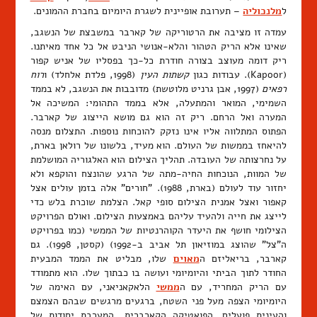
ל
מלנכוליה
– תערובת אופיינית לשגרת היומיום בחברת ההמונים.
עמדה זו מציבה את הרטוריקה של קארבר במשבצת של הנשגב,
שאינו אלא הריק הטהור והלא-אנושי הניבט אל כל אחד מאיתנו.
ריק דומה מעוצב בצורה חודרת כל-כך בפסליו של אניש קפור
(Kapoor). עבודות כגון
קשתות העין
(1998, פלדת אלחלד) ו
רוח
רפאים
(1997, אבן גרניט מלוטשת) מדובבות את הנשגב, לא בממד
השמימי, המואר והמתעלה, אלא בממד התהומי: המשיכה אל
המערה ואל הרחם. ריק זה הוא גם מושא הייצוג של קארבר.
הפתוס המתלווה אליו אינו נזקק להוכחות נוספות. התצלום מנסה
להיאחז בממשות של העולם. הוא מעיד, בלשונו של רולאן בארת,
על נחרצותה של העובדה. תהליך הצילום הוא האלגוריה המושלמת
של המוות, הנוכחות החיה-מתה של הרגע שהונצח והוקפא ולא
יחזור עוד לעולם (בארת, 1988). "חורים" אלה בזמן עולים אצל
קאפור ואצל אמנית הצילום סופי קאל. הצלמת שוכרת בלש כדי
לייצג את חייה ולהעיד עליהם באמצעות הצילום. ואולם הפרויקט
הצילומי חושף את היעדר הקוהרנטיות של הממשי (כמו בפרויקט
ה"צל" שהוצג במוזיאון תל אביב ב-1992) (קסטן, 1998). גם
קארבר, בריאליזם ה
מאוים
שלו, מבליט את הממד המבעית
החודר לתוך הביתי והיומיומי ועושה בו כבתוך שלו. הוא מתמודד
עם הריק המחריד, עם ה
ממשי
הלאקאניאני, עם האימה של
היומיומי הצפה מעל פני השטח, ברגעים מרגשים שבהם הצמצם
והעינית פועלים. הפואטיקה הקארברית, המערבת יסודות של