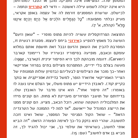
המסומן שלה. המציאות אינה מעניקה מובן או הסבר למתרחש;
היא אינה יכולה לשמש עילה ראשונה – ודאי לא
קתרזיס
ונחמה –
לכישלון. שרשרת המסמנים זורמת לה אל עצמה באופן אקראי,
מעיק ובלתי מתפענח: "כָּל הַנְּחָלִים הֹלְכִים אֶל הַיָּם וְהַיָּם אֵינֶנּוּ
מָלֵא" (קהלת, א' 7).
התוצאה הפרדוקסלית עשויה להיות פתוס מוסרי – "שאון וזעם"
העושה כל מאמץ להופיע כ
אירוני
ביחס לעצמו. מסגרת רגשית זו,
המסרבת להבין את השאון והזעם ובכל זאת חושפת אותם במלוא
עומקם וכאבם, מופיעה בסיפוריו ובשיריו של ריימונד קארבר
(Carver). דוגמה מובהקת לכך היא הסיפור
עינית
(קארבר, 1992).
מעשה בצלם בלי ידיים, המתפרנס מצילום בתים בפרוור אמריקאי
ואחר-כך מוכר את הצילומים לבעליהם (בדמיון עולות תמונותיו של
הצייר האמריקאי אדוארד הופר, למשל
בדידות אמריקנית
או
בוקר
בקייפ קוד
). לאובדן הידיים יש פתוס משלו, אך הצלם אינו נענה לו
באומרו: "זה סיפור אחר". הוא אינו מדבר על האובדן שלו.
בדידותם של תושבי הפרוורים מעניינת לא פחות. הם קונים מידו
את המלנכוליה השקטה שהוא, רוכל הכאב, מציע. הם קונים ממנו
את הייצוג המוגדל של ייאושם. "אז למה לי התמונה של הטרגדיה
הזאת" – שואל הקול הפנימי של המספר, שואל ואינו זוכה
לתשובה. שהרי הוא נזקק כל-כך לאימה הפעורה הזאת: "זה הביא
אותי לחשוב, כשראיתי את עולמי כך, אני יכול להגיד לך, זה
מביא בן אדם לחשוב" (שם: 15).