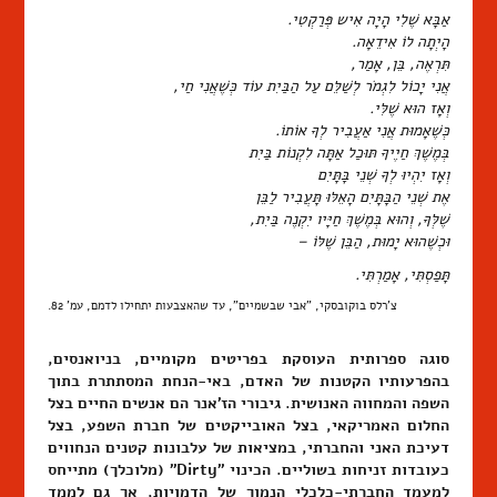
אַבָּא שֶׁלִי הָיָה אִיש פְּרַקְטִי.
הָיְתָה לוֹ אִידֵאָה.
תִּרְאֶה, בֵּן, אָמַר,
אֲנִי יָכוֹל לִגְמֹר לְשַׁלֵּם עַל הַבַּיִת עוֹד כְּשֶׁאֲנִי חַי,
וְאָז הוּא שֶׁלִּי.
כְּשֶׁאָמוּת אֲנִי אַעֲבִיר לְךָ אוֹתוֹ.
בְּמֶשֶׁךְ חַיֶיךָ תּוּכַל אַתָּה לִקְנוֹת בַּיִת
וְאָז יִהְיוּ לְךָ שְׁנֵי בָּתָּיִם
אֶת שְׁנֵי הַבָּתָּיִם הָאֵלּוּ תָּעֲבִיר לַבֵּן
שֶׁלְּךָ, וְהוּא בְּמֶשֶׁךְ חַיָּיו יִקְנֶה בַּיִת,
וּכְשֶׁהוּא יָמוּת, הַבֵּן שֶׁלּוֹ –
תָּפַסְתִּי, אָמַרְתִּי.
צ'רלס בוקובסקי, "אבי שבשמיים", עד שהאצבעות יתחילו לדמם, עמ' 82.
סוגה ספרותית העוסקת בפריטים מקומיים, בניואנסים,
בהפרעותיו הקטנות של האדם, באי-הנחת המסתתרת בתוך
השפה והמחווה האנושית. גיבורי הז'אנר הם אנשים החיים בצל
החלום האמריקאי, בצל האובייקטים של חברת השפע, בצל
דעיכת האני והחברתי, במציאות של עלבונות קטנים הנחווים
כעובדות זניחות בשוליים. הכינוי "Dirty" (מלוכלך) מתייחס
למעמד החברתי-כלכלי הנמוך של הדמויות, אך גם לממד