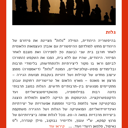
גלות
בהיסטוריה היהודית, המילה "גלות" מציינת את פיזורם של
היהודים מחוץ למולדתם ההיסטורית עם אובדן העצמאות הלאומית
לאחר חורבן בית שני (בשנת 70 לספירה) ואת מצבם לאחר
הפיזור. היהודים, שהיו עם ללא בית, הפכו את הטקסט (התורה)
לביתם וראו בו מקור ליצירתיות ולהתחדשות; בלימודי תרבות
ובלימודים פוסט-קולוניאליים, המונח "גלות" (דיאספורה) מסמן
עיצוב מחדש של קהילות ושל זהויות בעקבות תנועות הגירה –
מרצון או מאונס – מארץ הלאום אל טריטוריות רחוקות שבהן
מתקיימים מפגשים בין-תרבותיים חדשים. הגלות כמצב תרבותי
נדונה רבות בפילוסופיה, מהאקזיסטנציאליזם ועד
הדקונסטרוקציה. ההינתקות מן הזיקה ללאום ולמולדת הוצגה
כפרקטיקה אשר נלחמת בדיכוי ומסמנת אפשרויות של יצירתיות
ואינדיווידואליזם. הפואטיקה של הגלות ושל ההגירה משתקפת
ביצירות מרכזיות במאה ה-20. נוכל לגלות אותה ביצירותיהם של
פרנץ קפקא, ש"י עגנון, ולדימיר נבוקוב, מילן קונדרה, ו"ס
נאיפול, סלמאן רושדי ועוד. …
קיראו עוד