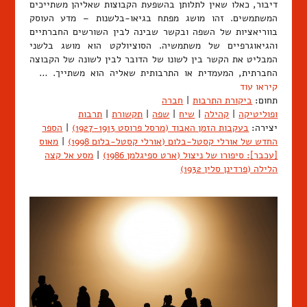
דיבור, כאלו שאין לתלותן בהשפעת הקבוצות שאליהן משתייכים
המשתמשים. זהו מושג מפתח בגיאו-בלשנות – מדע העוסק
בווריאציות של השפה ובקשר שבינה לבין השורשים החברתיים
והגיאוגרפיים של משתמשיה. הסוציולקט הוא מושג בלשני
המבליט את הקשר בין לשונו של הדובר לבין לשונה של הקבוצה
החברתית, המעמדית או התרבותית שאליה הוא משתייך. …
קיראו עוד
תחום:
ביקורת התרבות
|
חברה
ופוליטיקה
|
קהילה
|
שיח
|
שפה
|
תקשורת
|
תרבות
יצירה:
בעקבות הזמן האבוד (מרסל פרוסט 1927-1913)
|
הספר
החדש של אורלי קסטל-בלום (אורלי קסטל-בלום 1998)
|
מאוס
[עכבר]: סיפורו של ניצול (ארט ספיגלמן 1986)
|
מסע אל קצה
הלילה (פרדינן סלין 1932)