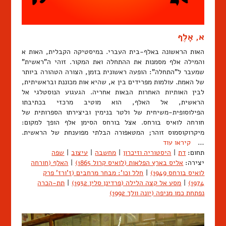
א, אָלֶף
האות הראשונה באלף-בית העברי. במיסטיקה הקבלית, האות א
והמילה אלף מסמנות את ההתחלה ואת המקור. זוהי ה"ראשית"
שמעבר ל"התחלה": הופעה ראשונית בזמן, הצורה הטהורה ביותר
של האמת. עולמות מפרידים בין א, שהיא אות מכוננת ובראשיתית,
לבין האותיות האחרות הבאות אחריה. הגעגוע הנוסטלגי אל
הראשית, אל האלף, הוא מוטיב מרכזי בכתיבתו
הפילוסופית-משיחית של ולטר בנימין וביצירתו הספרותית של
חורחה לואיס בורחס. אצל בורחס הסימן אלף הופך למקום:
מיקרוקוסמוס זוהר; המטאפורה הבלתי מפוענחת של הראשית.
…
קיראו עוד
תחום:
דת
|
היסטוריה וזיכרון
|
מחשבה
|
עיצוב
|
שפה
יצירה:
אליס בארץ הפלאות (לואיס קרול 1865)
|
האלף (חורחה
לואיס בורחס 1949)
|
חלל וכו': מבחר מרחבים (ז'ורז' פרק
1974)
|
מסע אל קצה הלילה (פרדינן סלין 1932)
|
תת-הכרה
נפתחת כמו מניפה (יונה וולך 1992)