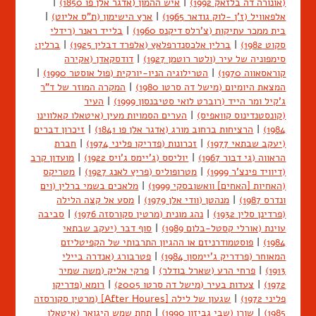
(אונורה דה בלזאק 1992)
|
איש ההמון (אדגר אלן פו 1850)
|
אלפאוויל (ז'ן -לוק גודאר 1965)
|
ארץ הישימון (ת"ס אליוט)
|
בית ממכר עתיקות (צ'רלס דיקנס 1960)
|
בלייד ראנר (רידלי
סקוט 1982)
|
ברלין אלכסנדרפלאץ (אלפרד דבלין 1925)
|
ברלין:
סימפוניה של עיר (ולטר רוטמן 1927)
|
דודסקאדן (אקירה
קוראסאווה 1970)
|
הטרילוגיה הניו-יורקית (פול אוסטר 1990)
|
המצאת היומיום (מישל דה סרטו 1980)
|
המקרה המוזר של ד"ר
ג'קיל ומר הייד (רוברט לואי סטיבנסון 1999)
|
העיר
(קונסטנדינוס קוואפיס)
|
הערים הסמויות מעין (איטאלו קאלווינו
1984)
|
הרציחות ברחוב מורג (אדגר אלן פו 1841)
|
זיכרון דברים
(יעקב שבתאי 1977)
|
זכרונות (פדריקו פליני 1974)
|
חברת
הראווה (גי דבור 1967)
|
יוליסס (ג'יימס ג'ויס 1922)
|
מועדון קרב
(דיוויד פינצ'ר 1999)
|
מטרופוליס (פריץ לאנג 1927)
|
מטריקס
(האחיות [האחים] וואשובסקי 1999)
|
מלאכים בשמי ברלין (וים
ונדרס 1987)
|
מנהטן (וודי אלן 1979)
|
מסע אל קצה הלילה
(פרדינן סלין 1932)
|
נהג מונית (מרטין סקורסזה 1976)
|
סביבה
עוינת (אורלי קסטל-בלום 1989)
|
סוף דבר (יעקב שבתאי
1984)
|
פוסטמודרניזם או ההגיון התרבותי של הקפיטליזם
המאוחר (פרדריק ג'יימסון 1984)
|
פטרבורג (אנדרה ביילי
1913)
|
פרחי הרע (שארל בודלר)
|
פרקי אליק (משה שמיר
1972)
|
צעדות בעיר (מישל דה סרטו 2005)
|
רומא (פדריקו
פליני 1972)
|
שגעון של לילה [After Houres] (מרטין סקורסזה
1985)
|
שורו (שבי גביזון 1990)
|
תחת שמש היגואר (איטאלו