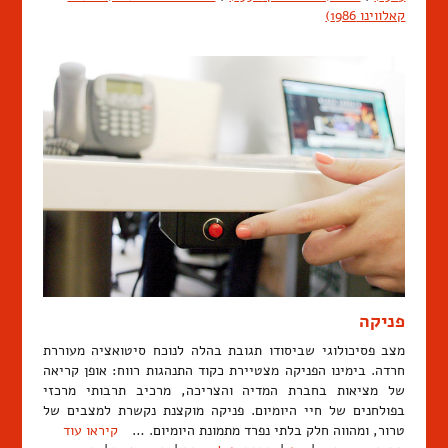
קאלווינו 1986)
פניקה
מצב פסיכולוגי שביסודו תגובת בהלה לנוכח סיטואציה מעוררת
חרדה. בימינו הפניקה מצטיירת כקוד התנהגות רווח: אופן קריאה
של מציאות בחברת המדיה והצריכה, מרכיב תרבותי מרכזי
בפולחנים של חיי היומיום. פניקה מוקצנת נקשרת למצבים של
טרור, ומהווה חלק בלתי נפרד מתמונת היומיום. …
קיראו עוד