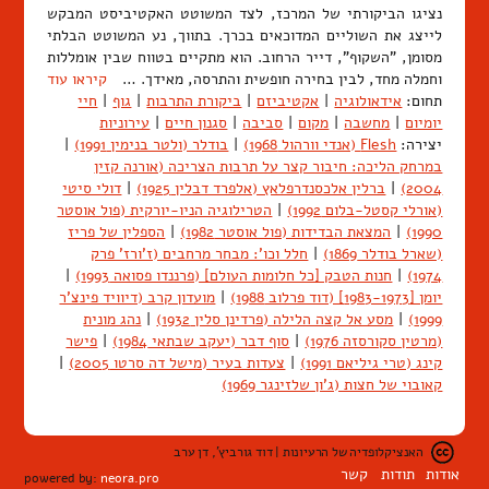
נציגו הביקורתי של המרכז, לצד המשוטט האקטיביסט המבקש
לייצג את השוליים המדוכאים בכרך. בתווך, נע המשוטט הבלתי
מסומן, "השקוף", דייר הרחוב. הוא מתקיים בטווח שבין אומללות
וחמלה מחד, לבין בחירה חופשית והתרסה, מאידך. …
קיראו עוד
תחום:
אידאולוגיה
|
אקטיביזם
|
ביקורת התרבות
|
גוף
|
חיי
יומיום
|
מחשבה
|
מקום
|
סביבה
|
סגנון חיים
|
עירוניות
יצירה:
Flesh (אנדי וורהול 1968)
|
בודלר (ולטר בנימין 1991)
|
במרחק הליכה: חיבור קצר על תרבות הצריכה (אורנה קזין
2004)
|
ברלין אלכסנדרפלאץ (אלפרד דבלין 1925)
|
דולי סיטי
(אורלי קסטל-בלום 1992)
|
הטרילוגיה הניו-יורקית (פול אוסטר
1990)
|
המצאת הבדידות (פול אוסטר 1982)
|
הספלין של פריז
(שארל בודלר 1869)
|
חלל וכו': מבחר מרחבים (ז'ורז' פרק
1974)
|
חנות הטבק [כל חלומות העולם] (פרננדו פסואה 1993)
|
יומן [1983-1973] (דוד פרלוב 1988)
|
מועדון קרב (דיוויד פינצ'ר
1999)
|
מסע אל קצה הלילה (פרדינן סלין 1932)
|
נהג מונית
(מרטין סקורסזה 1976)
|
סוף דבר (יעקב שבתאי 1984)
|
פישר
קינג (טרי גיליאם 1991)
|
צעדות בעיר (מישל דה סרטו 2005)
|
קאובוי של חצות (ג'ון שלזינגר 1969)
האנציקלופדיה של הרעיונות | דוד גורביץ', דן ערב
אודות
תודות
קשר
powered by:
neora.pro