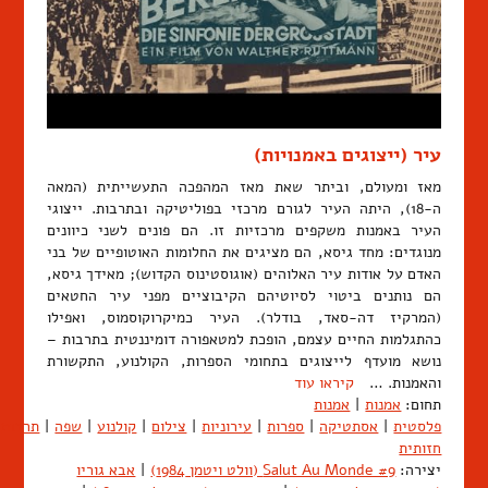
עיר (ייצוגים באמנויות)
מאז ומעולם, וביתר שאת מאז המהפכה התעשייתית (המאה
ה-18), היתה העיר לגורם מרכזי בפוליטיקה ובתרבות. ייצוגי
העיר באמנות משקפים מרכזיות זו. הם פונים לשני כיוונים
מנוגדים: מחד גיסא, הם מציגים את החלומות האוטופיים של בני
האדם על אודות עיר האלוהים (אוגוסטינוס הקדוש); מאידך גיסא,
הם נותנים ביטוי לסיוטיהם הקיבוציים מפני עיר החטאים
(המרקיז דה-סאד, בודלר). העיר כמיקרוקוסמוס, ואפילו
כהתגלמות החיים עצמם, הופכת למטאפורה דומיננטית בתרבות –
נושא מועדף לייצוגים בתחומי הספרות, הקולנוע, התקשורת
והאמנות. …
קיראו עוד
תחום:
אמנות
|
אמנות
פלסטית
|
אסתטיקה
|
ספרות
|
עירוניות
|
צילום
|
קולנוע
|
שפה
|
תרבות
חזותית
יצירה:
Salut Au Monde #9 (וולט ויטמן 1984)
|
אבא גוריו