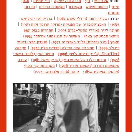
תחום:
אינטרנט
|
גוף
|
חברה ופוליטיקה
|
חיי יומיום
|
סגנון
חיים
|
פרסום ושיווק
|
תקשורת
|
תקשורת המונים
|
תרבות
חזותית
יצירה:
בלייד ראנר (רידלי סקוט 1982)
|
ברזיל (טרי גיליאם
1985)
|
האנציקלופדיה של הפניקה (קרוקר קרוקר וקוק 1989)
|
המינה ליזה (אורלי קסטל-בלום 1995)
|
התחרות פבוס ופאן
(יוהאן סבסטיאן באך)
|
מאושר על הגג (טוני אורסלר 1994)
|
מאמץ [עוגב נפיחות] (ז'יל בארבייה 1997)
|
מועדון קרב (דיוויד
פינצ'ר 1999)
|
מסע אל קצה הלילה (פרדינן סלין 1932)
|
מקרטע
[Shuffler] (ג'ייק ודינוס צ'פמן 1996)
|
סיפור העין (ז'ורז' בטאיי
1928)
|
סירתו וכלבו של האיש הזקן (אריק פישל 1981)
|
עכבה
סימפטום וחרדה (זיגמונד פרויד 1926)
|
פאן בתוך קני הסוף
(ארנולד באקלין 1854)
|
קיקה (פדרו אלמודובר 1993)