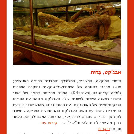
אבג'קט, בְּזוּת
היסוד המוקצה, המשפיל, המלוכלך והמבוזה בהוויה האנושית;
מושג מרכזי בהגותה של הפסיכואנליטיקאית וחוקרת הספרות
ז'וליה קריסטבה (Kristeva). המונח מתייחס למצב של האני
השרוי בפאזה הטרום-לשונית שלו. האבג'קט מזוהה עם הווייתו
הנרקיסיסטית של האורגניזם, עם התוהו ובוהו שהוא שרוי בו בעת
הסימביוזה שלו עם האם. האבג'קט הוא תחושת הפניקה שמשדר
לנו הגוף לפני שהתגבש לכלל אני; הנוכחות המשפילה של האחר
בתוך מה שיכול היה להיות "אני". …
קיראו עוד
תחום:
ביקורת