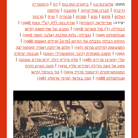
תחום:
אלטרנטיבה
|
ביקורת התרבות
|
דת
|
היסטוריה
וזיכרון
|
חברה ופוליטיקה
|
מחשבה
|
מלחמה
ושלום
|
מקום
|
נפש
|
ספרות
|
פנטזיה
|
שיח
|
תרבות
יצירה:
אודיסיאה (הומרוס)
|
אורח נטה ללון (ש"י עגנון 1998)
|
הבחילה (ז'ן פול סארטר 1938)
|
המבט של אודיסאוס (תיאו
אנגלופולוס 1995)
|
הנפילה; גלות ומלכות (אלבר קאמי 1956)
|
הקלות הבלתי נסבלת של הקיום [סרט] (פיליפ קאופמן 1988)
|
התפשטות (מילוש פורמן 1971)
|
חלום אריזונה (אמיר קוסטוריצה
1993)
|
חתונה מאוחרת (דובר קוסאשווילי 2001)
|
מכבסה יפיפיה
שלי (סטיבן פרירס 1985)
|
מלון מיליון דולר (וים ונדרס 2000)
|
מסע אל קצה הלילה (פרדינן סלין 1932)
|
משה האיש והדת
המונותאיסטית (זיגמונד פרויד 1939)
|
נוף בערפל (תיאו
אנגלופולוס 1988)
|
קפה בגדאד (פרסי אדאלון 1987)