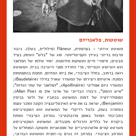
שוטטות, פלאנריזם
משוטט עירוני – בצרפתית, Flâneur (מילולית, בטלן). גיבור
תרבות בדיוני בעידן הקפיטליסטי. סוג של "בלש" העוסק בציד
מבטים, סיפורי חיים ותשוקות מזדמנות. יסוד עולמו של הפלאנר
הוא השיטוט הכפייתי, פרי החרדה מפני הישיבה בבית. המשוטט
רואה ברחוב, בחלל הציבורי, את ביתו המזדמן. תחנות בהתפתחות
המונח: אישיותו ויצירתו של המשורר שארל בודלר (Baudelaire);
המשורר גיום אפולינר (Apollinaire), "הפלאנר של שתי הגדות";
"איש ההמון", גיבורו הבדיוני של אדגר אלן פו (Allan Poe);
הפופולריזציה של דמות המשוטט בכתביו של ולטר בנימין
(Benjamin), שראה בו את איש האינטליגנציה הקונה ומוכר עצמו
כסחורה בשוק. גלגול רדיקלי של המשוטט הוא האקטיביסט
הסביבתי הפועל באופן פרובוקטיבי במרחב הציבורי ומותח
ביקורת על כללים והרגלים מקובלים. המשוטט האקטיביסט
משרטט קווים אלטרנטיביים של ספונטניות ותשוקה המוּחלים על
המרחב הציבורי. במרחב זה נעים בו-זמנית המשוטט הבורגני,