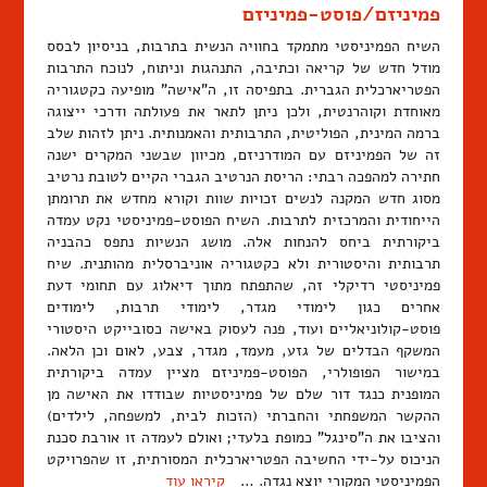
פמיניזם/פוסט-פמיניזם
השיח הפמיניסטי מתמקד בחוויה הנשית בתרבות, בניסיון לבסס
מודל חדש של קריאה וכתיבה, התנהגות וניתוח, לנוכח התרבות
הפטריארכלית הגברית. בתפיסה זו, ה"אישה" מופיעה כקטגוריה
מאוחדת וקוהרנטית, ולכן ניתן לתאר את פעולתה ודרכי ייצוגה
ברמה המינית, הפוליטית, התרבותית והאמנותית. ניתן לזהות שלב
זה של הפמיניזם עם המודרניזם, מכיוון שבשני המקרים ישנה
חתירה למהפכה רבתי: הריסת הנרטיב הגברי הקיים לטובת נרטיב
מסוג חדש המקנה לנשים זכויות שוות וקורא מחדש את תרומתן
הייחודית והמרכזית לתרבות. השיח הפוסט-פמיניסטי נקט עמדה
ביקורתית ביחס להנחות אלה. מושג הנשיות נתפס כהבניה
תרבותית והיסטורית ולא כקטגוריה אוניברסלית מהותנית. שיח
פמיניסטי רדיקלי זה, שהתפתח מתוך דיאלוג עם תחומי דעת
אחרים כגון לימודי מגדר, לימודי תרבות, לימודים
פוסט-קולוניאליים ועוד, פנה לעסוק באישה כסובייקט היסטורי
המשקף הבדלים של גזע, מעמד, מגדר, צבע, לאום וכן הלאה.
במישור הפופולרי, הפוסט-פמיניזם מציין עמדה ביקורתית
המופנית כנגד דור שלם של פמיניסטיות שבודדו את האישה מן
ההקשר המשפחתי והחברתי (הזכות לבית, למשפחה, לילדים)
והציבו את ה"סינגל" כמופת בלעדי; ואולם לעמדה זו אורבת סכנת
הניכוס על-ידי החשיבה הפטריארכלית המסורתית, זו שהפרויקט
הפמיניסטי המקורי יוצא נגדה. …
קיראו עוד