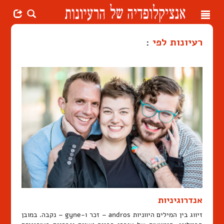
Toggle
navigation
רעיונות לפי
:
אנדרוגיניות
זיווג בין המילים היווניות andros – זכר ו-gyne – נקבה. במובן