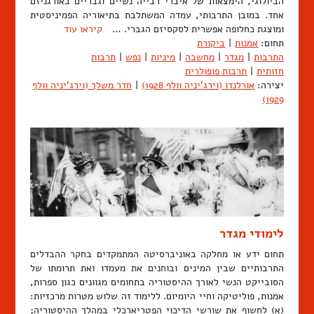
הביולוגי, הימצאות של איברי רבייה נשיים וגבריים באורגניזם
אחד. במובן התרבותי, עמדה המשתלבת בתיאוריה הפמיניסטית
ומוצגת כחלופה אפשרית לסקסיזם הגברי. …
קיראו עוד
תחום:
אמנות
|
ביקורת
התרבות
|
מגדר
|
מחשבה
|
מיניות
|
נפש
|
תרבות
חזותית
|
תרבות פופולרית
יצירה:
אורלנדו (וירג'יניה וולף 1928)
|
חדר משלך (וירג'יניה וולף
1929)
לימודי מגדר
תחום ידע או מחלקה באוניברסיטה המתמקדים בחקר ההבדלים
התרבותיים שבין המינים ובוחנים את מעמדו ואת תרומתו של
הסובייקט הנשי לאורך ההיסטוריה בתחומים מגוונים כגון ספרות,
אמנות, פוליטיקה וחיי היומיום. ללימוד זה שלוש מטרות מרכזיות:
(א) לחשוף את שורשי הדיכוי הפטריארכלי במהלך ההיסטוריה;