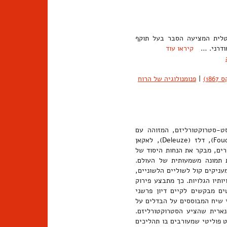
פרנסואה ליוטאר (Lyotard). תיאוריה טוטלית המציעה הסבר בעל תוקף
מודרני. …
קיראו עוד
18)
|
פנומנולוגיה של הרוח
דעי האדם החל משנות השישים של המאה ה-20. הפוסט-סטרוקטורליזם, המזוהה עם
המפעל הביקורתי של דרידה (Derrida), בארת (Barthes), פוקו (Foucault), דלז (Deleuze), לאקאן
אר (Lyotard), רורטי (Rorty), בודריאר (Baudrillard) ואחרים, מבקר את הנחות היסוד של
 תמונה משמעותית של העולם.
עניקים קול לשוליים הלשוניים,
תיו הגלויות. כך מתבצע פירוק
ים מבקשים לקיים דיון פרשני
י שיח המבוססים על הבדלים על
ארית שהציע הסטרוקטורליזם.
ט פוליטי שמעורבים בו תהליכים