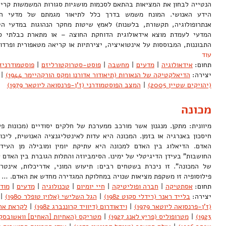
הנטייה לבחון את המציאות בהתאם לסכמות מושגיות סגורות המשמשות קריטר
הידע האנושי. המונח משמש בדרך כלל לתיאור מגמתם של מדעי האדם
אנתרופולוגיה, תקשורת, בלשנות) לאמץ שיטות מחקר הנהוגות במדעי ה
המדעי לעמדת מוצא אידאולוגית הדוחקת החוצה – או מתארת כבלתי ס
התבוננות, המבוססות על אינטואיציה, יצירתיות או קריאה מטאפורית ופ
עוד
תחום:
אידאולוגיה
|
מדעים
|
מחשבה
|
פוסט-סטרוקטורליזם
|
פוסטמודרניז
יצירה:
הדיאלקטיקה של הנאורות (תיאודור אדורנו ומקס הורקהיימר 1944)
|
(יהויקים שטיין 2005)
|
המצב הפוסטמודרני (ז'ן-פרנסואה ליוטאר 1979)
מכונה
מיוונית: מתקן. מנגנון אשר מורכב ממערכת של חלקים יסודיים (מכונות פ
חיסכון באנרגיה או בזמן. המכונה היא עדות לאינטליגנציה האנושית, ליכ
האדם. הדיאלוג בין האדם למכונה היא עתיקת יומין ומובילה מן העידן
החושבות" בעידן הדיגיטלי של ימינו. הסימביוזה והתלות הגוברת בין האדם ל
של המכונה". זו ניכרת בשטחים רבים: תיעוש המוני, אדריכלות, אינטרנ
פילוסופיה זו משקפת מציאות שנויה במחלוקת המגדירה מחדש את האדם. 
תחום:
אסתטיקה
|
חברה ופוליטיקה
|
חיי יומיום
|
טכנולוגיה
|
מדעים
|
מודר
יצירה:
בלייד ראנר (רידלי סקוט 1982)
|
הגל השלישי (אלוין טופלר 1980)
|
(ז'ן-פרנסואה ליוטאר 1979)
|
וידאודרום (דיוויד קרוננברג 1982)
|
לקראת ארכ
1923)
|
מטרופוליס (פריץ לאנג 1927)
|
מטריקס (האחיות [האחים] וואשובסקי 999