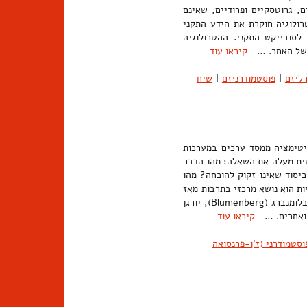
, גרוטסקיים ופרודיים, שאינם
ולוגיה חוקרת את הידע התקני
לסובייקט התקני. ההטרולוגיה
זו של האחר. …
קיראו עוד
ליזם
|
פוסטמודרניזם
|
שיח
גיטימציה ממסד ערכים במערכות
טית מעלה את השאלה: מהו הדבר
יסוד שאינו זקוק להוכחה? מהו
ות הוא נושא מרכזי בתרבות מאז
סוף מלחמת העולם השנייה והוא מעורר פולמוסים ערים בין הוגים כגון הנס בלומנברג (Blumenberg), יורגן
קיראו עוד
סטמודרני (ז'ן-פרנסואה