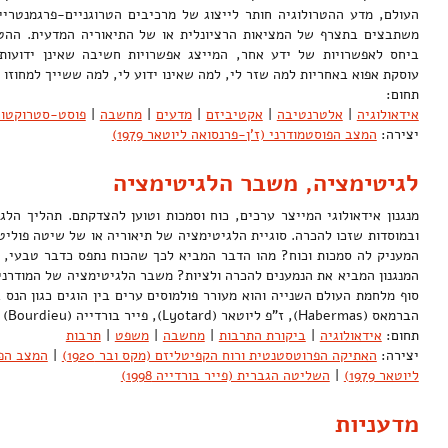
העולם, מדע ההטרולוגיה חותר לייצוג של מרכיבים הטרוגניים-פרגמנטריים
משתבצים בתצרף של המציאות הרציונלית או של התיאוריה המדעית. ההטר
ביחס לאפשרויות של ידע אחר, המייצג אפשרויות חשיבה שאינן ידועות 
עוסקת אפוא באחריות למה שזר לי, למה שאינו ידוע לי, למה ששייך למחו
תחום:
אידאולוגיה
|
אלטרנטיבה
|
אקטיביזם
|
מדעים
|
מחשבה
|
פוסט-סטרוקטור
יצירה:
המצב הפוסטמודרני (ז'ן-פרנסואה ליוטאר 1979)
לגיטימציה, משבר הלגיטימציה
מנגנון אידאולוגי המייצר ערכים, כוח וסמכות וטוען להצדקתם. תהליך הל
ובמוסדות שזכו להכרה. סוגיית הלגיטימציה של תיאוריה או של שיטה פולי
המעניק לה סמכות וכוח? מהו הדבר המביא לכך שהכוח נתפס כדבר טבעי, כ
המנגנון המביא את הנמענים להכרה ולציות? משבר הלגיטימציה של המודרני
הברמאס (Habermas), ז"פ ליוטאר (Lyotard), פייר בורדייה (Bourdieu) ואחרים. …
תחום:
אידאולוגיה
|
ביקורת התרבות
|
מחשבה
|
משפט
|
תרבות
יצירה:
האתיקה הפרוטסטנטית ורוח הקפיטליזם (מקס ובר 1920)
|
המצב הפו
ליוטאר 1979)
|
השליטה הגברית (פייר בורדייה 1998)
מדעניות