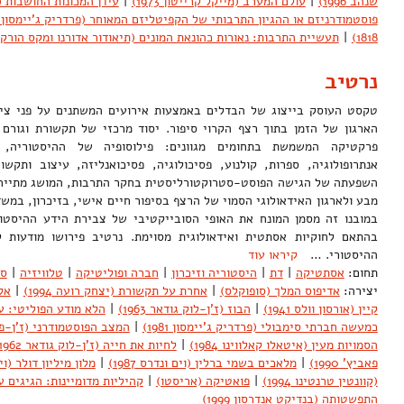
שנהב 1996)
|
עולם המערב (מייקל קרייטון 1973)
|
עידן המכונות החושבות (ריי 
פוסטמודרניזם או ההגיון התרבותי של הקפיטליזם המאוחר (פרדריק ג'יימסון 1984)
1818)
|
תעשיית התרבות: נאורות כהונאת המונים (תיאודור אדורנו ומקס הורקהיימר
נרטיב
טקסט העוסק בייצוג של הבדלים באמצעות אירועים המשתנים על פני ציר 
הארגון של הזמן בתוך רצף הקרוי סיפור. יסוד מרכזי של תקשורת וגורם 
פרקטיקה המשמשת בתחומים מגוונים: פילוסופיה של ההיסטוריה, 
אנתרופולוגיה, ספרות, קולנוע, פסיכולוגיה, פסיכואנליזה, עיצוב ותקש
השפעתה של הגישה הפוסט-סטרוקטורליסטית בחקר התרבות, המושג מתייחס 
מבע ולארגון האידאולוגי הסמוי של הרצף בסיפור חיים אישי, בזיכרון, במש
במובנו זה מסמן המונח את האופי הסובייקטיבי של צבירת הידע ההיסטור
בהתאם לחוקיות אסתטית ואידאולוגית מסוימת. נרטיב פירושו מודעות ל
ההיסטורי. …
קיראו עוד
תחום:
אסתטיקה
|
דת
|
היסטוריה וזיכרון
|
חברה ופוליטיקה
|
טלוויזיה
|
ספ
יצירה:
אדיפוס המלך (סופוקלס)
|
אחרת על תקשורת (יצחק רועה 1994)
|
אלף
קיין (אורסון וולס 1941)
|
הבוז (ז'ן-לוק גודאר 1963)
|
הלא מודע הפוליטי: 
כמעשה חברתי סימבולי (פרדריק ג'יימסון 1981)
|
המצב הפוסטמודרני (ז'ן-פרנס
הסמויות מעין (איטאלו קאלווינו 1984)
|
לחיות את חייה (ז'ן-לוק גודאר 1962)
פאביץ' 1990)
|
מלאכים בשמי ברלין (וים ונדרס 1987)
|
מלון מיליון דולר (וים ו
(קוונטין טרנטינו 1994)
|
פואטיקה (אריסטו)
|
קהיליות מדומיינות: הגיגים ע
התפשטותה (בנדיקט אנדרסון 1999)