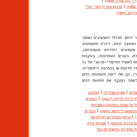
קורצוויל 1999)
|
|
פרנקנשטיין (מרי שלי
 1993)
הזמן. מכלול האמצעים ואופני
המעצב זהות, זיכרון ומשמעות.
משפטים (עדויות משפטיות),
ורת. בשנים האחרונות, בעקבות
לאופיו הסיפורי-פרשני של כל
דר חדשות או בכתיבת היסטוריה.
י, וכן את ייצוג משמעות הזמן
שפה המַבְנָה את תחושת הזמן
רות
|
פסיכואנליזה
|
קולנוע
 לילה ולילה (1947)
|
האזרח
על פרשנות הטקסט הספרותי
ואה ליוטאר 1979)
|
הערים
|
מילון הכוזרים (מילוראד
נדרס 2000)
|
ספרות זולה
ל מקורות הלאומיות ועל