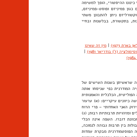
 כינונו ההיסטורי, הופך למשימה
כגון פמיניזם ופוסט-פמיניזם,
וקטורליזם ניתן להתבונן משתי
ות, בתקשורת, בבלשנות ובחיי
בארת 1973)
|
מין זה שאינו
ימולציה (ז'ן בודריאר 1981)
|
קה שראשיתן בשנות השישים של
סופיה המודרנית כפי שניסחו אותה
1, וכפי שיושמה בפרקטיקה הפוליטית, הכלכלית והאמנותית
 כיוונים עיקריים: (א) ערעור
רוק האני האחדותי – פרי הרוח
 ומזהויות תרבותיות רבות; (ג)
וונת דוברו. השפה אינה הכלי
ולות בין תרבות גבוהה לנמוכה,
פיה הפוסטמודרנית מבקרת עמדות