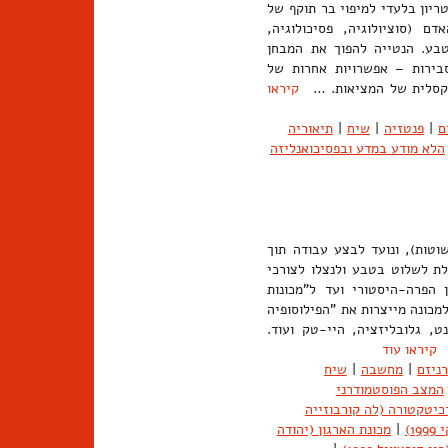
יון בלעדי למיפוי בר תוקף של
 (סוציולוגיה, פסיכולוגיה,
טבע. הנטייה להפוך את המבחן
בירות – אפשרויות אחרות של
רדוקסלית של המציאות. …
קיראו
ם
|
פנטזיה
|
שיח
|
תיאוריה
הלא מודע במדע ובפסיכואנליזה
שוטות), ונועד לבצע עבודה תוך
ולת לשלוט בטבע ולנצלו לצורכי
 הפרה-היסטורי ועד ל"מכונות
מכונה מייצרות את "הפילוסופיה
ט, גלובליזציה, היי-טק ועוד.
…
קיראו עוד
ניזם
|
מחשבה
|
שיח
המצב הפוסטמודרני
יטקטורה (לה קורבוזייה
1)
|
מכונת הארגון (יהודה