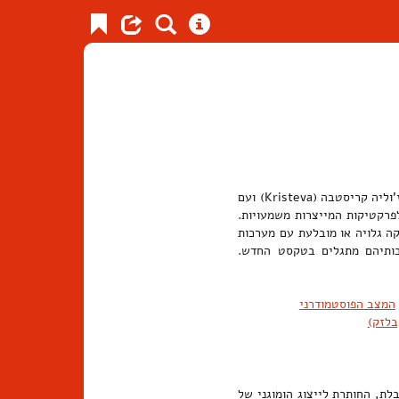
מושג מפתח בשיח הסטרוקטורלי והפוסט-סטרוקטורלי. המונח, המזוהה עם ז'וליה קריסטבה (Kristeva) ועם
חסים לפרקטיקות המייצרות משמעויות.
קה גלויה או מובלעת עם מערכות
עקבותיהם מתגלים בטקסט החדש.
המצב הפוסטמודרני
בלזק)
לת, החותרת לייצוג הומוגני של