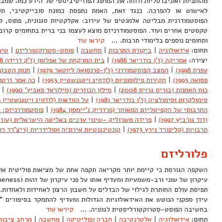
מהותניות ואוניברסליות ודוחה את המושג הפוזיטיביסטי של הידע כמה שמבו
לאישוש או להפרכה. כנגד זאת, האמת נתפסת כמונח סובייקטיבי, ת
הפוסטמודרנית מבליטה אלמנטים של עירוב: אקלקטיות סגנונית, פתוס, ק
טקסטים אחרים ועוד. הפוסטמודרניזם מוצא לעצמו בני ברית בתחומים קרובי
ותחומים נוספים בלימודי תרבות. …
קיראו עוד
תחום:
אידאולוגיה
|
ביקורת התרבות
|
מחשבה
|
פוסט-סטרוקטורליזם
|
שיח
יצירה:
אמריקה (ז'ן בודריאר 1986)
|
בית המרקחת של אפלטון (ז'ק דרידה 1968)
עפרת 1998)
|
המצב הפוסטמודרני (ז'ן-פרנסואה ליוטאר 1979)
|
חנות הטבק 
פסואה 1993)
|
חקירות פילוסופיות (לודוויג ויטגנשטיין 1953)
|
כה אמר זרטוסט
כוח האמנות (בוריס גרויס 2008)
|
מילון הכוזרים (מילוראד פאביץ' 1990)
|
סימולקרות וסימולציה (ז'ן בודריאר 1981)
|
על הוודאות (לודוויג ויטגנשטיין 1986)
התרבותי של הקפיטליזם המאוחר (פרדריק ג'יימסון 1984)
|
(דוד גורביץ 1997)
|
פרידה משרוליק -שינוי ערכים באליטה הישראלית (עוז אלמוג
תרבויות (קליפורד גירץ 1973)
|
קונטינגנטיות אירוניה וסולידריות (ריצ'רד רורטי 9
פלורליזם
השקפה הגורסת כי קיימת יותר מקריאה תקפה אחת של מציאות פוליטית או
תפיסת עולם החותרת לגילוי של הבדלים על חשבון הרצון לאחידות ולאחדות
עידן ספקני הנוטש את האידאולוגיות הגדולות ומעדיף להתמקד בסיפורים "
בחשיבה הפוסט-סטרוקטורליסטית לגווניה. …
קיראו עוד
תחום:
אידאולוגיה
|
אלטרנטיבה
|
חברה ופוליטיקה
|
מחשבה
|
מרחב ציבור