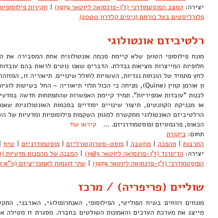
יצירה:
המצב הפוסטמודרני (ז'ן-פרנסואה ליוטאר 1979)
|
חקירות פילוסופיות (ל
פלורליסטים בעל כורחם (ניסים קלדרון 2000)
רלטיביזם אונטולוגי
מונח פילוסופי הטוען שלא קיימת סכמה אונטולוגית אחת המסבירה את הי
חלופיות המייצרות מציאות נבדלת. הדברים שאנו נוטים לראות בהם עובדות
לחץ מתמיד של הוכחות נגדיות, העשויות לחולל שינויים. תיאוריה זו, המזוה
ון אורמן קווין (Quine), מניחה כי הכול תלוי תיאוריה – החל בשי
לכנות "עובדות אמפיריות". תמיד קיימת האפשרות שהתפתחות חדשה במדעי
או מכניקת הקוונטים, תיצור שינויים יסודיים בסכמות האונטולוגיות שאנ
הרלטיביזם האונטולוגי מתקשרת למגוון השקפות פילוסופיות ומדעיות של העש
הכאוס, פרגמטיזם ופוסטמודרניזם. …
קיראו עוד
תחום:
ביקורת
התרבות
|
מהפכה
|
מחשבה
|
פוסט-סטרוקטורליזם
|
פוסטמודרניזם
|
שיח
|
יצירה:
הדיפרנד (ז'ן-פרנסואה ליוטאר 1983)
|
המבנה של מהפכות מדעיות (תומס ק
הפוסטמודרני (ז'ן-פרנסואה ליוטאר 1979)
|
שתי דוגמות לאמפריציזם (וו"א קווין 3
שוליים (פריפריה) / מרכז
מונחים רווחים בשיח הפוליטי, הפילוסופי, האנתרופולוגי, האורבני, התק
מייצג את מערכת הערכים והאמונות השולטים בחברה. מסגרת זו מטילה את