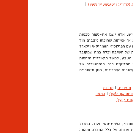
ודוויג ויטגנשטיין 1953)
|
ש, אלא ישנן אין-ספור סכמות
 או אמיתות שהוכחו ניצבים מול
ה עם הפילוסוף האמריקאי וילארד
טות לוגיות של חשיבה וכלה במה שמקובל
 הטבע, למשל תיאוריית היחסות
ו מחזיקים בהן. ההיסטוריה של
ורים האחרונים, כגון תיאוריית
תיאוריה
|
תרבות
ון 1962)
|
המצב
195)
שורתי, הפמיניסטי ועוד. המרכז
 מרותה על כלל החברה ומהווה