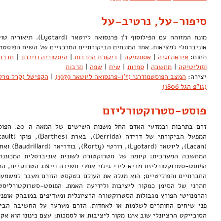
סיפור-על, נרטיב-על
מונח המזוהה עם הפילוסוף ז'ן 
אוניברסלי למציאות. אחד המונחים הביקורתיים המרכזיים של השיח הפוסט
תחום:
אידאולוגיה
|
אסתטיקה
|
ביקורת התרבות
|
היסטוריה וזיכרון
|
חברה
ופוליטיקה
|
מחשבה
|
ספרות
|
שיח
|
שפה
|
תרבות
יצירה:
המצב הפוסטמודרני (ז'ן-פרנסואה ליוטאר 1979)
|
הקפיטל (קרל מרקס 67
(גו"פ הגל 1806)
פוסט-סטרוקטורליזם
זרם בתרבות ובמ
(Lacan), ליוט
המחשבה המערבית: קיומה של סטרוקטורה לשונית אוניברסלית המכוננת
הפוסט-סטרוקטורליזם מביא לידי גילוי אופני חשיבה וייצוג הטרוגניים, המ
החברתיים והפוליטיים; הוא מגלה את העולם כטקסט הזורם מעבר למשמעויו
חתרני של הסימן כמקור ליציבות ולידיעת האמת. הפוסט-סטרוקטורליסט
והרמנויטי הפורץ מגבולות הסטרוקטורה הרציונלית ומעדיפים במובהק אופנ
פני שיחים החותרים לשלמות או לאחדות. הזרם מערער על החשיבה הבינ
הסובייקט הרציונלי שוב אינו מקור ליציבות או לסמכות; עצם כינונו הוא אק