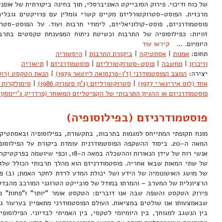
של כוח ודיכוי. פירוק הסובייקט האוניברסלי, תוך בחינה ביקורתית של אופני
מרכזית. הפוסט-סטרוקטורליזם מקיים קשרי גומלין עם פרויקטים גובלים 
פוסטמודרניזם, פוסט-קולוניאליזם, לימודי תרבות ועוד. על הפוסט-סטר
זוויות: כפילוסופיה של התרבות וכשיטת ניתוח המפענחת טקסטים בתרב
היומיום. …
קיראו עוד
תחום:
אמנות
|
אסתטיקה
|
ביקורת התרבות
|
היסטוריה
וזיכרון
|
מחשבה
|
פוסט-סטרוקטורליזם
|
פוסטמודרניזם
|
תיאוריה
יצירה:
המצב הפוסטמודרני (ז'ן-פרנסואה ליוטאר 1979)
|
הנאת הטקסט (רולאן 
אחד (לוס איריגארי 1977)
|
סטרוקטורליזם (ג'ון סטורוק 1986)
|
סימולקרות וס
פוסטמודרניזם או ההגיון התרבותי של הקפיטליזם המאוחר (פרדריק ג'יימסון 1984)
פוסטמודרניזם (בפילוסופיה)
מונח תקופתי המתייחס למגמות בתרבות, בתקשורת, בפילוסופיה ובאסתטי
המאה ה-20. ביסוד ההשקפה הפוסטמודרנית עומדת ביקורת על הפילו
אנשי רוח של עידן הנאורות וההשכלה במאה ה-8
של שתי המאות שבאו אחריה. פוסטמודרניזם הוא מהלך תרבותי הכולל שלושה
של מושג האוטונומיה של הידע ושל יכולת המדע לרדת לחקר האמת; (ב) פי
הרציונלית של המערב – והמרתו במודל של סובייקט הטרוגני המורכב מהבדלים
פירוק הטקסט והשפה שבה אנו דוברים: הטקסט אומר "יותר" ו"פחות" מכ
שבאמצעותו אנו שולטים במציאות. העולם הפוסטמודרני מתאפיין בערעור גב
בין הנשגב למגוחך, בין היומיומי לטקסי, בין האמיתי לבדיוני. הפילוסו