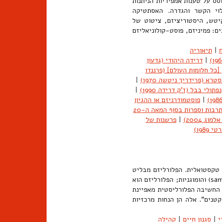
סס על טענות אמפיריות הניתנות
לוי הקשר והגדרה. האסתטיקה
יטש, היסטוריציזם, ציטוט של
ם: פמיניזם, פוסט-קולוניאליזם
|
תיאוריה
|
דרידה היהודי (גדעון
[כל חלומות העולם] (פרננדו
רא (פרידריך ניטשה 1970)
|
נפתולי בבל (ז'ק דרידה 1990)
|
|
פוסטמודרניזם או ההגיון
פוסטמודרניזם: תרבות וספרות בסוף המאה ה-20
 2004)
|
פרשנות של
198)
 טקסטואלית. הפלורליזם מבליט
עיקרון של שוני ורב-משמעיות ומעדיף אותו על פני עיקרון של זהות (sameness) והומוגניות; הפלורליזם הוא
. החשיבה הפלורליסטית מאפיינת
קטנים". אלה הן הנחות מרכזיות
י
|
סגנון חיים
|
קהילה