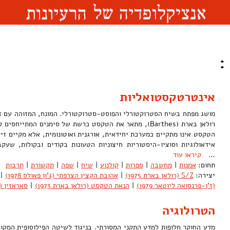
:
אינטרטקסטואליות
רולאן בארת (Barthes), מתאר את הטקסט כרשת של סימנים המתיי
הטקסט אינו מתקיים כמערכת יחידאית, אורגנית ואוטונומית, אלא מקיים זי
אידאולוגיות וסוציו-היסטוריות חיצוניות הטעונות בקודים ובקולות, ש
…
קיראו עוד
תחום:
אמנות
|
מחשבה
|
ספרות
|
קולנוע
|
שיח
|
שפה
|
תקשורת
|
תרבות
יצירה:
S/Z (רולאן בארת 1975)
|
אהובת הקצין הצרפתי (ג'ון פאולס 1978)
|
(ז'ן-פרנסואה ליוטאר 1979)
|
הנאת הטקסט (רולאן בארת 1973)
|
סאראזין (
הטרולוגיה
מדע החוקר חלופות למדע התקני המסורתי. בניגוד לשיטה הפילוסופית המקוב