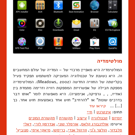
מולטימדיה
המולטימדיה היא מאפיין מרכזי של – המדיה של עולם המחשבים
וה. היא נשענת על טכנולוגיה המעניקה למשתמש תפקיד פעיל
בקליטתה של החוויה החדשה (Meadows, 2002). המולטימדיה
מספקת חבילה של אפשרויות המספקות רוויה וזרימה מתמדת בין
(אודיו, , , גרפיקה, אנימציה). היא מאפשרת לומר "אותו דבר
בדרכים שונות" או "להרחיב" חוש אחד באמצעות חוש אחר. כך
[…] …
קיראו עוד
תחום:
אינטרנט
|
חיי
יומיום
|
טכנולוגיה
|
עיצוב
|
תקשורת
|
תקשורת המונים
אישים:
אולדנבורג קלאס
,
אורסלר טוני
,
אנדרסון לורי
,
דאלי
סלבדור
,
הולצר ג'ני
,
וורהול אנדי
,
כריסטו
,
מיאקי איסי
,
מנוביץ'