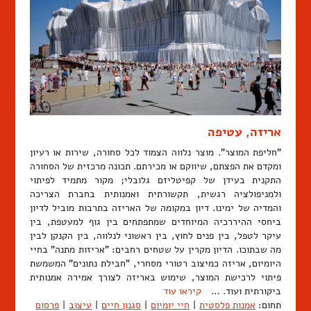
אריזה, עטיפה
"חליפת המוצר". מוצר נלווה הצמוד לכל סחורה, שירות או רעיון
ומקדם את הפצתם, שיווקם או מכירתם. תכונה מרכזית של הסחורה
התקנית בעידן של קפיטליזם גלובלי; מקור מתמיד לפיתוי
ולמניפולציה רגשית, תקשורתית ואמנותית בחברת הצריכה
והמדיה של ימינו. דיון במקומה של האריזה בתרבות מוביל לדיון
ביחסי ההיררכיה המיוחדים שמתפתחים בין גוף למעטפת, בין
עיקר לטפל, בין פנים לחוץ, בין ראשוני לנלווה, בין הקנקן לבין
מה שבתוכו. הדיון מקרין על שטחים רחבים: "אריזות מתנה" בחיי
היומיום, אריזה כמיצוב רטורי מסחרי, "חבילת נתונים" המשמשת
פיתוי לרכישת המוצר, שימוש באריזה לצורך אמירה אמנותית
ביקורתית ועוד. …
קיראו עוד
תחום:
אמנות פלסטית
|
חיי יומיום
|
סגנון חיים
|
עיצוב
|
פרסום