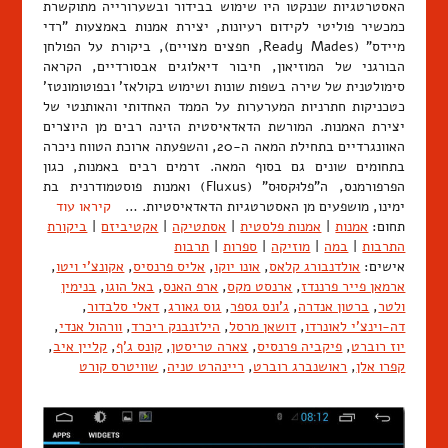
האסטרטגיות שננקטו היו שימוש בבידור ובשערורייה מתוקשרת
כמכשיר פוליטי לקידום רעיונות, יצירת אמנות באמצעות "רדי
מיידס" (Ready Mades, חפצים מצויים), ביקורת על הפולחן
הבורגני של המוזיאון, חיבור דיאלוגים אבסורדיים, הקראה
סימולטנית של שירה בשפות שונות ושימוש בקולאז' ובפוטומונטז'
כטכניקות חתרניות המערערות על הממד האחדותי והאותנטי של
יצירת האמנות. המורשת הדאדאיסטית הזינה רבים מן היוצרים
האוונגרדיים בתחילת המאה ה-20, והשפעתה ארוכת הטווח ניכרה
בתחומים שונים גם בסוף המאה. זרמים רבים באמנות, כגון
הפרפורמנס, ה"פלוּקסוּס" (Fluxus) ואמנות פוסטמודרנית בת
ימינו, מושפעים מן האסטרטגיות הדאדאיסטיות. …
קיראו עוד
תחום:
אמנות
|
אמנות פלסטית
|
אסתטיקה
|
אקטיביזם
|
ביקורת
התרבות
|
במה
|
מוזיקה
|
ספרות
|
תרבות
אישים:
אולדנבורג קלאס
,
אונו יוקו
,
אליס פרנסיס
,
אקונצ'י ויטו
,
ארמאן פייר פרננדז
,
ארנסט מקס
,
ארפ האנס
,
באל הוגו
,
בנימין
ולטר
,
ברטון אנדרה
,
ג'ונס גספר
,
גוס גאורג
,
דאלי סלבדור
,
דה-וינצ'י לאונרדו
,
דושאן מרסל
,
הילזנבנק ריכרד
,
וורהול אנדי
,
יוז רוברט
,
פיקביה פרנסיס
,
צארה טריסטן
,
קונס ג'ף
,
קליין איב
,
קפרו אלן
,
ראושנברג רוברט
,
ריינהרט טניה
,
שוויטרס קורט