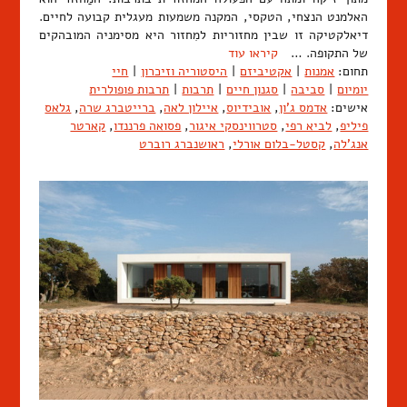
האלמנט הנצחי, הטקסי, המקנה משמעות מעגלית קבועה לחיים.
דיאלקטיקה זו שבין מחזוריות למִחזור היא מסימניה המובהקים
של התקופה. …
קיראו עוד
תחום:
אמנות
|
אקטיביזם
|
היסטוריה וזיכרון
|
חיי
יומיום
|
סביבה
|
סגנון חיים
|
תרבות
|
תרבות פופולרית
אישים:
אדמס ג'ון
,
אובידיוס
,
איילון לאה
,
ברייטברג שרה
,
גלאס
פיליפ
,
לביא רפי
,
סטרווינסקי איגור
,
פסואה פרננדו
,
קארטר
אנג'לה
,
קסטל-בלום אורלי
,
ראושנברג רוברט