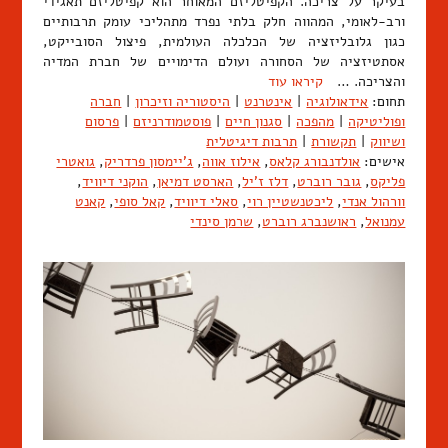
בעיקר על צריכה. הקפיטליזם המאוחר הוא קפיטליזם תאגידי
ורב-לאומי, המהווה חלק בלתי נפרד מתהליכי עומק תרבותיים
כגון גלובליזציה של הכלכלה העולמית, פיצול הסובייקט,
אסתטיזציה של הסחורה ועולם הדימויים של חברת המדיה
והצריכה. …
קיראו עוד
תחום:
אידאולוגיה
|
אינטרנט
|
היסטוריה וזיכרון
|
חברה
ופוליטיקה
|
מהפכה
|
סגנון חיים
|
פוסטמודרניזם
|
פרסום
ושיווק
|
תקשורת
|
תרבות דיגיטלית
אישים:
אולדנבורג קלאס
,
אילוז אווה
,
ג'יימסון פרדריק
,
גואטרי
פליקס
,
גובר רוברט
,
דלז ז'יל
,
הארסט דמיאן
,
הוקני דיוויד
,
וורהול אנדי
,
ליכטנשטיין רוי
,
סאלי דיוויד
,
קאל סופי
,
קאנט
עמנואל
,
ראושנברג רוברט
,
שרמן סינדי