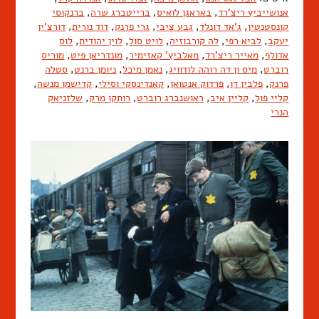
אנושייביץ ריצ'רד
,
באראגן לואיס
,
ברייטברג שרה
,
ברנקוסי
קונסטנטין
,
ג'אד דונלד
,
גבע ציבי
,
גרי פרנק
,
דוד נורית
,
דורצ'ין
יעקב
,
לביא רפי
,
לה קורבוזיה
,
לויט סול
,
לוין יהודית
,
לוס
אדולף
,
מאייר ריצ'רד
,
מאלביץ' קאזימיר
,
מונדריאן פיט
,
מוריס
רוברט
,
מיס ון דה רוהה לודוויג
,
נאמן מיכל
,
ניומן ברנט
,
סטלה
פרנק
,
פלבין דן
,
פרדוק אנטואן
,
קאנדינסקי וסילי
,
קדישמן מנשה
,
קליי פול
,
קליין איב
,
ראושנברג רוברט
,
רותקו מרק
,
שלזניאק
הנרי