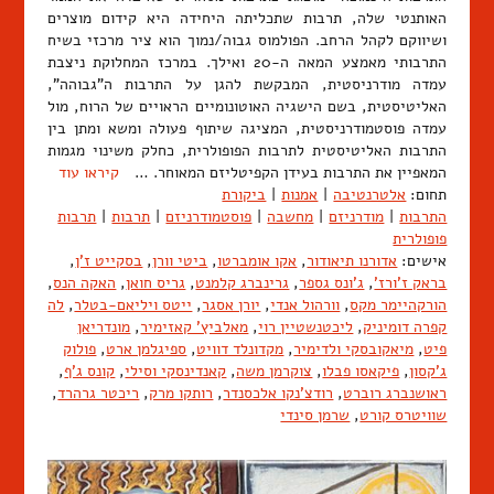
האותנטי שלה, תרבות שתכליתה היחידה היא קידום מוצרים
ושיווקם לקהל הרחב. הפולמוס גבוה/נמוך הוא ציר מרכזי בשיח
התרבותי מאמצע המאה ה-20 ואילך. במרכז המחלוקת ניצבת
עמדה מודרניסטית, המבקשת להגן על התרבות ה"גבוהה",
האליטיסטית, בשם הישגיה האוטונומיים הראויים של הרוח, מול
עמדה פוסטמודרניסטית, המציגה שיתוף פעולה ומשא ומתן בין
התרבות האליטיסטית לתרבות הפופולרית, כחלק משינוי מגמות
המאפיין את התרבות בעידן הקפיטליזם המאוחר. …
קיראו עוד
תחום:
אלטרנטיבה
|
אמנות
|
ביקורת
התרבות
|
מודרניזם
|
מחשבה
|
פוסטמודרניזם
|
תרבות
|
תרבות
פופולרית
אישים:
אדורנו תיאודור
,
אקו אומברטו
,
ביטי וורן
,
בסקייט ז'ן
,
בראק ז'ורז'
,
ג'ונס גספר
,
גרינברג קלמנט
,
גריס חואן
,
האקה הנס
,
הורקהיימר מקס
,
וורהול אנדי
,
יורן אסגר
,
ייטס ויליאם-בטלר
,
לה
קפרה דומיניק
,
ליכטנשטיין רוי
,
מאלביץ' קאזימיר
,
מונדריאן
פיט
,
מיאקובסקי ולדימיר
,
מקדונלד דוויט
,
ספיגלמן ארט
,
פולוק
ג'קסון
,
פיקאסו פבלו
,
צוקרמן משה
,
קאנדינסקי וסילי
,
קונס ג'ף
,
ראושנברג רוברט
,
רודצ'נקו אלכסנדר
,
רותקו מרק
,
ריכטר גרהרד
,
שוויטרס קורט
,
שרמן סינדי