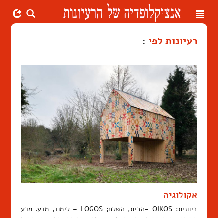
Toggle
navigation
רעיונות לפי
:
אקולוגיה
ביוונית: OIKOS –הבית, השלם; LOGOS – לימוד, מדע. מדע