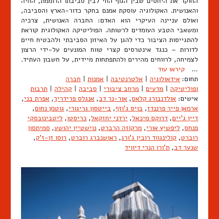
החוקר את היחסים שבין הגוף החי לבין סביבתו הדוממת, החיה
והאנושית. האקולוגיה עוסקת אמנם בחקר כדור-הארץ והסביבה,
ואולם עניינה העיקרי הוא האדם: החברה האנושית, צרכיה
ומשאבי הטבע העומדים לרשותה. הפוליטיקה האקולוגית קוראת
להתגייסות הציבור כדי להגן על האיזון הסביבתי ולהבטיח חיים
לדורות – כנגד אינטרסים קצרי טווח המונעים על-ידי הרצון
לצמיחה, לרווחים מהירים ולהתפתחות מיידית, על חשבון העתיד.
…
קיראו עוד
תחום:
אידאולוגיה
|
אלטרנטיבה
|
אמנות
|
חברה
ופוליטיקה
|
מדעים
|
מרחב ציבורי
|
סביבה
|
קהילה
|
תרבות
אישים:
אולדנבורג קלאס
,
אור-נר דב
,
אנגלס פרידריך
,
אפרת בני
,
ארמאן פייר פרננדז
,
בויס ג'וזף
,
בייטסון גריגורי
,
גוטמן נחום
,
דיין ג'יים
,
דרוקס מיכאל
,
ירדני יחזקאל
,
כריסטו
,
ליטבינובסקי
פנחס
,
ליפשיץ אורי
,
מרקוזה הרברט
,
נוישטיין יהושע
,
סמיתסון
רוברט
,
קולינגווד רובין ג'ורג
,
ראושנברג רוברט
,
רוסו זן-ז'ק
,
שנער דב
,
ת'ורו הנרי דיוויד