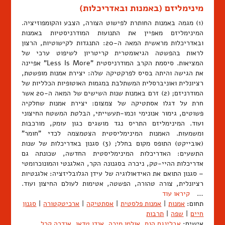
מינימליזם (באמנות ובאדריכלות)
(1) מגמה באמנות החותרת לפישוט הצורה, הצבע והקומפוזיציה.
המינימליזם מאפיין את התנועות המודרניסטיות באמנות
ובאדריכלות מראשית המאה ה-20: התנגדות לקישוטיות, הרצון
לראות בהפשטה הגיאומטרית קריטריון לשיפוט ערכי של
המציאות. סיסמת הקרב המודרניסטית "Less Is More" אפיינה
את הגישה והיתה בסיס לפרקטיקה שלה: יצירת אמנות מופשטת,
רציונלית ואוניברסלית המשתלבת במגמות האוטופיות הכלליות של
המודרניזם; (2) זרם באמנות שנות השישים של המאה ה-20 אשר
חרת על דגלו אסתטיקה של צמצום: יצירת אמנות שחלקיה
פשוטים, גימור אנונימי וכמו-תעשייתי, הבלטת המשטח החיצוני
ועוד. המינימליזם התריס נגד מושגים כגון עומק, מורכבות
ומשמעות. האמנות המינימליסטית הצטמצמה לכדי "חומר"
(אובייקט) התופס מקום בחלל; (3) סגנון באדריכלות של שנות
התשעים: האדריכלות המינימליסטית החדשה, שכונתה גם
אדריכלות ההיי-טק, ניכרה בסגנונה הקר, האלגנטי והמונוכרומטי
– סגנון התואם את האידאולוגיה של עידן הגלובליזציה: אלגנטיות
רציונלית, צורה טהורה, הפשטה, אטימות לעולם החיצון ועוד.
…
קיראו עוד
תחום:
אמנות
|
אמנות פלסטית
|
אסתטיקה
|
ארכיטקטורה
|
סגנון
חיים
|
שפה
|
תרבות
אישים:
אבלינגס הנס
,
אולמן מיכה
,
אנדו טדאו
,
אנדרה קרל
,