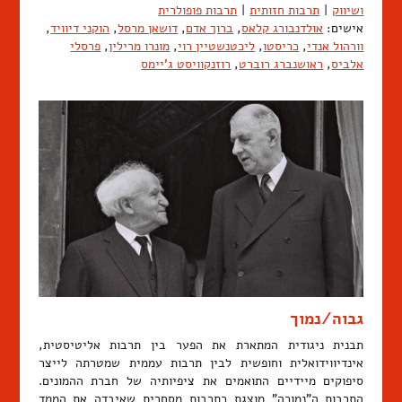
ושיווק
|
תרבות חזותית
|
תרבות פופולרית
אישים:
אולדנבורג קלאס
,
ברוך אדם
,
דושאן מרסל
,
הוקני דיוויד
,
וורהול אנדי
,
כריסטו
,
ליכטנשטיין רוי
,
מונרו מרילין
,
פרסלי
אלביס
,
ראושנברג רוברט
,
רוזנקוויסט ג'יימס
גבוה/נמוך
תבנית ניגודית המתארת את הפער בין תרבות אליטיסטית,
אינדיווידואלית וחופשית לבין תרבות עממית שמטרתה לייצר
סיפוקים מיידיים התואמים את ציפיותיה של חברת ההמונים.
התרבות ה"נמוכה" מוצגת כתרבות מסחרית שאיבדה את הממד