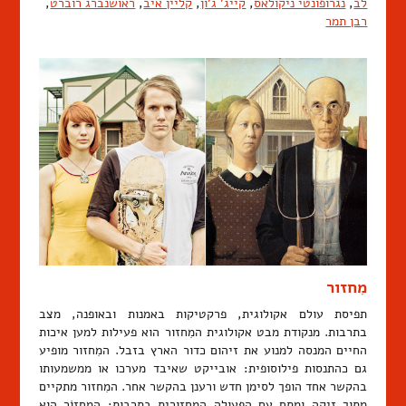
לב
,
נגרופונטי ניקולאס
,
קייג' ג'ון
,
קליין איב
,
ראושנברג רוברט
,
רבן תמר
מִחזור
תפיסת עולם אקולוגית, פרקטיקות באמנות ובאופנה, מצב
בתרבות. מנקודת מבט אקולוגית המִחזור הוא פעילות למען איכות
החיים המנסה למנוע את זיהום כדור הארץ בזבל. המִחזור מופיע
גם כהתנסות פילוסופית: אובייקט שאיבד מערכו או ממשמעותו
בהקשר אחד הופך לסימן חדש ורענן בהקשר אחר. המִחזור מתקיים
מתוך זיקה ומתח עם הפעולה המחזורית בתרבות: המַחזוֹר הוא