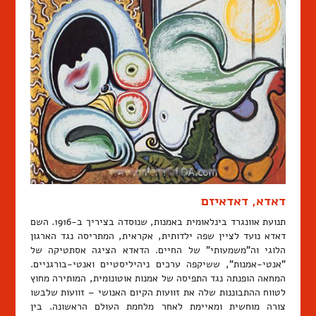
דאדא, דאדאיזם
תנועת אוונגרד בינלאומית באמנות, שנוסדה בציריך ב-1916. השם
דאדא נועד לציין שפה ילדותית, אקראית, המתריסה נגד הארגון
הלוגי וה"משמעותי" של החיים. הדאדא הציגה אסתטיקה של
"אנטי-אמנות", ששיקפה ערכים ניהיליסטיים ואנטי-בורגניים.
המחאה הופנתה נגד התפיסה של אמנות אוטונומית, המותירה מחוץ
לטווח ההתבוננות שלה את זוועות הקיום האנושי – זוועות שלבשו
צורה מוחשית ומאיימת לאחר מלחמת העולם הראשונה. בין