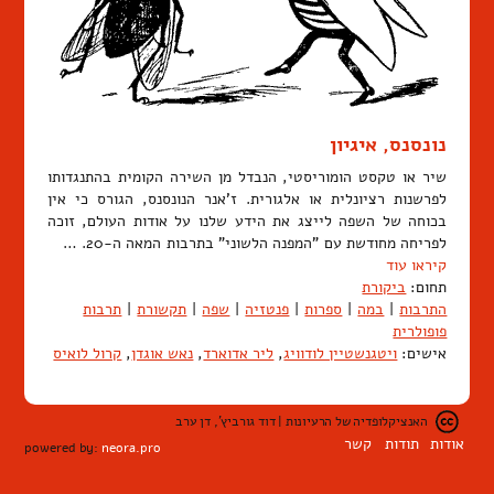
נונסנס, איגיון
שיר או טקסט הומוריסטי, הנבדל מן השירה הקומית בהתנגדותו
לפרשנות רציונלית או אלגורית. ז'אנר הנונסנס, הגורס כי אין
בכוחה של השפה לייצג את הידע שלנו על אודות העולם, זוכה
לפריחה מחודשת עם "המפנה הלשוני" בתרבות המאה ה-20. …
קיראו עוד
תחום:
ביקורת
התרבות
|
במה
|
ספרות
|
פנטזיה
|
שפה
|
תקשורת
|
תרבות
פופולרית
אישים:
ויטגנשטיין לודוויג
,
ליר אדוארד
,
נאש אוגדן
,
קרול לואיס
האנציקלופדיה של הרעיונות | דוד גורביץ', דן ערב
אודות
תודות
קשר
powered by:
neora.pro