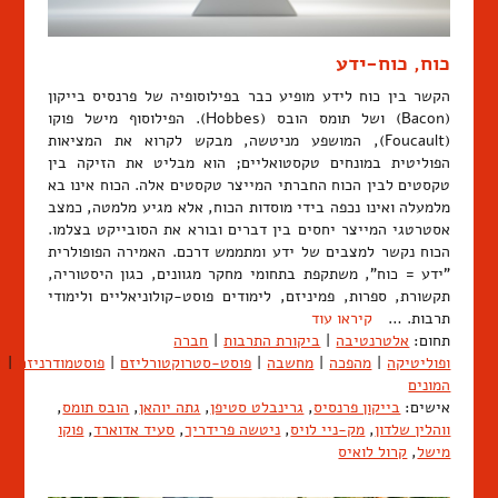
כוח, כוח-ידע
הקשר בין כוח לידע מופיע כבר בפילוסופיה של פרנסיס בייקון
(Bacon) ושל תומס הובס (Hobbes). הפילוסוף מישל פוקו
(Foucault), המושפע מניטשה, מבקש לקרוא את המציאות
הפוליטית במונחים טקסטואליים; הוא מבליט את הזיקה בין
טקסטים לבין הכוח החברתי המייצר טקסטים אלה. הכוח אינו בא
מלמעלה ואינו נכפה בידי מוסדות הכוח, אלא מגיע מלמטה, כמצב
אסטרטגי המייצר יחסים בין דברים ובורא את הסובייקט בצלמו.
הכוח נקשר למצבים של ידע ומתממש דרכם. האמירה הפופולרית
"ידע = כוח", משתקפת בתחומי מחקר מגוונים, כגון היסטוריה,
תקשורת, ספרות, פמיניזם, לימודים פוסט-קולוניאליים ולימודי
תרבות. …
קיראו עוד
תחום:
אלטרנטיבה
|
ביקורת התרבות
|
חברה
ופוליטיקה
|
מהפכה
|
מחשבה
|
פוסט-סטרוקטורליזם
|
פוסטמודרניזם
|
ש
המונים
אישים:
בייקון פרנסיס
,
גרינבלט סטיפן
,
גתה יוהאן
,
הובס תומס
,
ווהלין שלדון
,
מק-ניי לויס
,
ניטשה פרידריך
,
סעיד אדוארד
,
פוקו
מישל
,
קרול לואיס