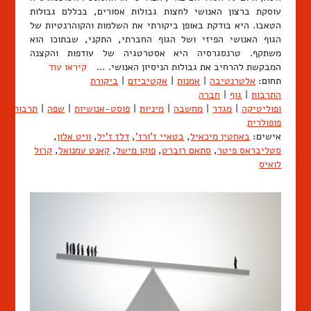
עוסקת ברצון האנושי לחצות גבולות אסורים, בכללם גבולות
הטאבו. היא בודקת באופן ביקורתי את השלמות והקוהרנטיות של
הגוף האנושי הפיזי ושל הגוף החברתי, התקני, שבתוכו הוא
משתקף. טרנסגרסיה היא אסטרטגיה של עודפות והקצנה
המבקשת להרחיב את גבולות הניסיון האנושי. …
קיראו עוד
תחום:
אלטרנטיבה
|
אמנות
|
אקטיביזם
|
ביקורת
התרבות
|
גוף
|
חברה
ופוליטיקה
|
מגדר
|
מחשבה
|
מיניות
|
פוסט-אנושיות
|
שפה
|
תרבות
פופולרית
אישים:
באחטין מיכאיל
,
בטאיי ז'ורז'
,
דלז ז'יל
,
וויט אלון
,
סטליבראס פיטר
,
סתאם רוברט
,
פוקו מישל
,
קאנט עמנואל
,
קרול
לואיס