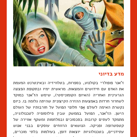
מדע בדיוני
ז'אנר פופולרי בקולנוע, בספרות, בטלוויזיה ובאינטרנט המעמת
את האדם עם חידושים והמצאות. מראשית ימיו ובתקופת הפצצה
הגרעינית ואחריה (האיום הקומוניסטי), שימש הז'אנר כמוקד
לשחרור חרדות באמצעות ההזרה הקיצונית שהיתה גלומה בו. כיום
נקשרת האימה לעולם אֶפִּי חלופי הפועל על חורבותיו של העולם
הישן. הז'אנר, הפועל בממשק שבין פילוסופיה לטכנולוגיה,
מתמקד לעתים קרובות בסכסוכים ובמלחמות ומשקף אווירה של
קטסטרופה ופניקה. הנושאים הרווחים עוסקים בבני אנוש
עתידניים, בטכנולוגיות יוצאות דופן, בעולמות בלתי מוכרים,