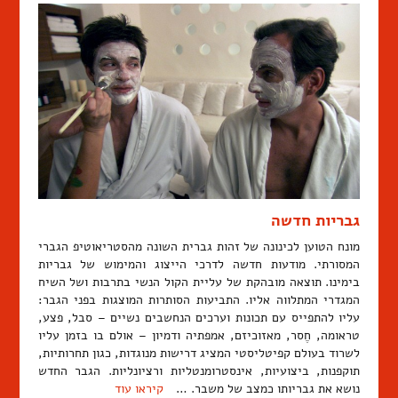
גבריות חדשה
מונח הטוען לכינונה של זהות גברית השונה מהסטריאוטיפ הגברי
המסורתי. מודעות חדשה לדרכי הייצוג והמימוש של גבריות
בימינו. תוצאה מובהקת של עליית הקול הנשי בתרבות ושל השיח
המגדרי המתלווה אליו. התביעות הסותרות המוצגות בפני הגבר:
עליו להתפייס עם תכונות וערכים הנחשבים נשיים – סבל, פצע,
טראומה, חֶסר, מאזוכיזם, אמפתיה ודמיון – אולם בו בזמן עליו
לשרוד בעולם קפיטליסטי המציג דרישות מנוגדות, כגון תחרותיות,
תוקפנות, ביצועיות, אינסטרומנטליות ורציונליות. הגבר החדש
נושא את גבריותו כמצב של משבר. …
קיראו עוד