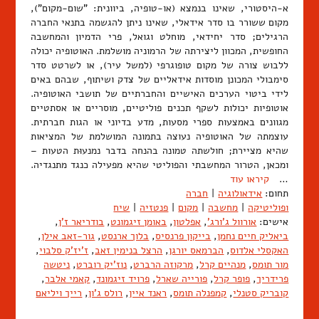
א-היסטורי, שאינו בנמצא (או-טופיה, ביוונית: "שום-מקום"),
מקום ששורר בו סדר אידאלי, שאינו ניתן להגשמה בתנאי החברה
הרגילים; סדר יחידאי, מוחלט וגואל, פרי הדמיון והמחשבה
החופשית, המכוון ליצירתה של הרמוניה מושלמת. האוטופיה יכולה
ללבוש צורה של מקום טופוגרפי (למשל עיר), או לשרטט סדר
סימבולי המכונן מוסדות אידאליים של צדק ושיתוף, שבהם באים
לידי ביטוי הערכים האישיים והחברתיים של תושבי האוטופיה.
אוטופיות יכולות לשקף תכנים פוליטיים, מוסריים או אסתטיים
מגוונים באמצעות ספרי מסעות, מדע בדיוני או הגות חברתית.
עוצמתה של האוטופיה נעוצה בתמונה המושלמת של המציאות
שהיא מציירת; חולשתה טמונה בהנחה בדבר נמנעוּת הטעות –
ומכאן, הטרור המחשבתי והפוליטי שהיא מפעילה כנגד מתנגדיה.
…
קיראו עוד
תחום:
אידאולוגיה
|
חברה
ופוליטיקה
|
מחשבה
|
מקום
|
פנטזיה
|
שיח
אישים:
אורוול ג'ורג'
,
אפלטון
,
באומן זיגמונט
,
בודריאר ז'ן
,
ביאליק חיים נחמן
,
בייקון פרנסיס
,
בלוך ארנסט
,
גור-זאב אילן
,
האקסלי אלדוס
,
הברמאס יורגן
,
הרצל בנימין זאב
,
ז'יז'ק סלבוי
,
מור תומס
,
מנהיים קרל
,
מרקוזה הרברט
,
נוז'יק רוברט
,
ניטשה
פרידריך
,
פופר קרל
,
פורייה שארל
,
פרויד זיגמונד
,
קאמי אלבר
,
קובריק סטנלי
,
קמפנלה תומס
,
ראנד איין
,
רולס ג'ון
,
רייך ויליאם