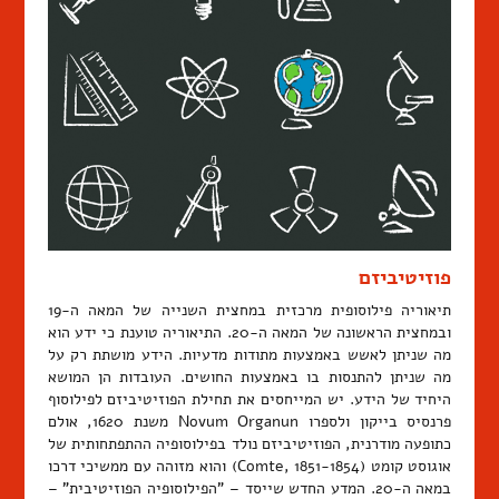
פוזיטיביזם
תיאוריה פילוסופית מרכזית במחצית השנייה של המאה ה-19
ובמחצית הראשונה של המאה ה-20. התיאוריה טוענת כי ידע הוא
מה שניתן לאשש באמצעות מתודות מדעיות. הידע מושתת רק על
מה שניתן להתנסות בו באמצעות החושים. העובדות הן המושא
היחיד של הידע. יש המייחסים את תחילת הפוזיטיביזם לפילוסוף
פרנסיס בייקון ולספרו Novum Organun משנת 1620, אולם
כתופעה מודרנית, הפוזיטיביזם נולד בפילוסופיה ההתפתחותית של
אוגוסט קומט (Comte, 1851-1854) והוא מזוהה עם ממשיכי דרכו
במאה ה-20. המדע החדש שייסד – "הפילוסופיה הפוזיטיבית" –