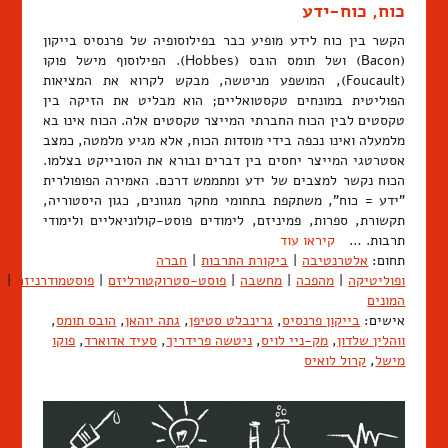
כוח, כוח-ידע
הקשר בין כוח לידע מופיע כבר בפילוסופיה של פרנסיס בייקון
(Bacon) ושל תומס הובס (Hobbes). הפילוסוף מישל פוקו
(Foucault), המושפע מניטשה, מבקש לקרוא את המציאות
הפוליטית במונחים טקסטואליים; הוא מבליט את הזיקה בין
טקסטים לבין הכוח החברתי המייצר טקסטים אלה. הכוח אינו בא
מלמעלה ואינו נכפה בידי מוסדות הכוח, אלא מגיע מלמטה, כמצב
אסטרטגי המייצר יחסים בין דברים ובורא את הסובייקט בצלמו.
הכוח נקשר למצבים של ידע ומתממש דרכם. האמירה הפופולרית
"ידע = כוח", משתקפת בתחומי מחקר מגוונים, כגון היסטוריה,
תקשורת, ספרות, פמיניזם, לימודים פוסט-קולוניאליים ולימודי
תרבות. …
קיראו עוד
תחום:
אלטרנטיבה
|
ביקורת התרבות
|
חברה
ופוליטיקה
|
מהפכה
|
מחשבה
|
פוסט-סטרוקטורליזם
|
פוסטמודרניזם
|
ש
המונים
אישים:
בייקון פרנסיס
,
גרינבלט סטיפן
,
גתה יוהאן
,
הובס תומס
,
ווהלין שלדון
,
מק-ניי לויס
,
ניטשה פרידריך
,
סעיד אדוארד
,
פוקו
מישל
,
קרול לואיס