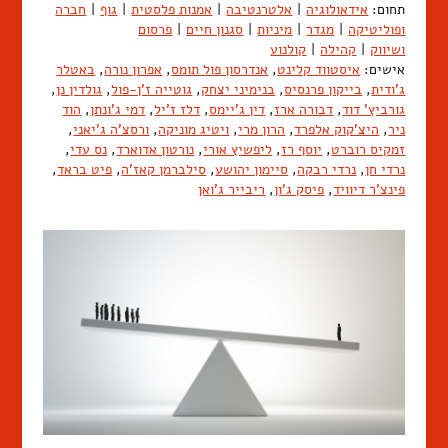
תחום:
אידאולוגיה
|
אלטרנטיבה
|
אמנות פלסטית
|
גוף
|
חברה
ופוליטיקה
|
מגדר
|
מיניות
|
סגנון חיים
|
פרסום
ושיווק
|
קהילה
|
קולנוע
אישים:
איסטווד קלינט
,
אנדרסון פול תומס
,
אפרון נורה
,
באטלר
ג'ודית
,
בייקון פרנסיס
,
בנימיני יצחק
,
גוטייה ז'ן-פול
,
גולדין נן
,
גורביץ' דוד
,
דבורה ארז
,
דין ג'יימס
,
דלז ז'יל
,
דמי ג'ונתן
,
הוד
ניר
,
היצ'קוק אלפרד
,
הרון מרי
,
ויטיג מוניקה
,
ורסצ'ה ג'יאני
,
זמקיס רוברט
,
יוסף רז
,
ליפשיץ אורי
,
נורטון אדוארד
,
נס עדי
,
נרדי חן
,
נרדי רבקה
,
סיימון יהושע
,
סילברמן קאז'ה
,
פיט בראד
,
פינצ'ר דיוויד
,
פיסק ג'ון
,
ריבייר ג'ואן