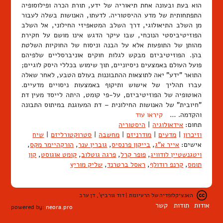
הוא בעת ובעונה אחת תיאוריה של ידע, תורת הכרה ופילוסופיה
התפתחותית של מדע ההיסטוריה. לדעתו, האנושות בשלה לעבור
מן השלב התיאולוגי, דרך השלב המטאפיזי החילוני, אל השלב
הפוזיטיביסטי הנוכחי, שבו עיקר הדגש אינו מושם על חקירת
מהותן של התופעות אלא על הבנה וניסוח של החוקיות השלטת
בהן. הפוזיטיביזם מבקש לגלות חוקים אוניברסליים שלפיהם
פועל העולם באמצעים ניסיוניים, תוך שימוש בכללי היסק לוגיים;
התואר "ידע" יאה לתוצאות ההתבוננות בעולם הטבע, לאחר שאלה
עברו תהליך של אישוש ותיקוף באמצעות ניסויים מדעיים.
האוטופיה של הפוזיטיביזם, על-פי קומט, היתה לייסד מעין דת
"חיובית" של האנושות החילונית – דת המעוגנת במיתוס התבונה
והקִדמה. …
קיראו עוד
תחום:
אידאולוגיה
|
היסטוריה
וזיכרון
|
מדעים
|
מודרניזם
|
מחשבה
|
סטרוקטורליזם
|
שיח
אישים:
אייר א"ג
,
בייקון פרנסיס
,
גוברין ענר
,
הורקהיימר מקס
,
ויטגנשטיין לודוויג
,
פופר קרל
,
פרגה גוטלוב
,
קומט אוגוסט
,
קון
תומס
,
קרנפ רודולף
,
ראסל ברטרנד
,
שליק מוריץ
האנציקלופדיה של הרעיונות | דוד גורביץ', דן ערב
אודות
תודות
קשר
powered by:
neora.pro