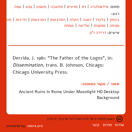
תחום:
אידאולוגיה
|
דת
|
מדעים
|
מחשבה
|
משפט
|
נפש
|
שפה
רגש:
בטחון
|
בלבול
|
דאגה
|
הקלה
|
התלבטות
|
התרגשות
|
זהירות
|
חוסר
מנוחה
|
ספקנות
|
שליטה
|
שמחה
אישים:
דרידה ז'ק
Derrida, J. 1981: "The Father of the Logos", in:
Dissemination
, trans. B. Johnson
, Chicago:
Chicago University Press.
תאור / מקור התמונה:
Ancient Ruins In Rome Under Moonlight HD Desktop
Background
האנציקלופדיה של הרעיונות | דוד גורביץ', דן ערב
אודות
תודות
קשר
powered by:
neora.pro