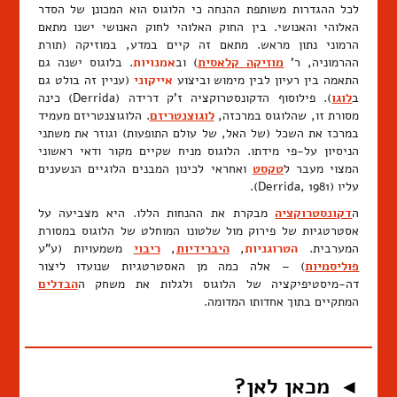
לכל ההגדרות משותפת ההנחה כי הלוגוס הוא המכונן של הסדר
האלוהי והאנושי. בין החוק האלוהי לחוק האנושי ישנו מתאם
הרמוני נתון מראש. מתאם זה קיים במדע, במוזיקה (תורת
ההרמוניה, ר'
מוזיקה קלאסית
) וב
אמנויות
. בלוגוס ישנה גם
התאמה בין רעיון לבין מימוש וביצוע
אייקוני
(עניין זה בולט גם
ב
לוגו
). פילוסוף הדקונסטרוקציה ז'ק דרידה (Derrida) כינה
מסורת זו, שהלוגוס במרכזה,
לוגוצנטריזם
. הלוגוצנטריזם מעמיד
במרכז את השכל (של האל, של עולם התופעות) וגוזר את משתני
הניסיון על-פי מידתו. הלוגוס מניח שקיים מקור ודאי ראשוני
המצוי מעבר ל
טקסט
ואחראי לכינון המבנים הלוגיים הנשענים
עליו (Derrida, 1981).
ה
דקונסטרוקציה
מבקרת את ההנחות הללו. היא מצביעה על
אסטרטגיות של פירוק מול שלטונו המוחלט של הלוגוס במסורת
המערבית.
הטרוגניות
,
היברידיות
,
ריבוי
משמעויות (ע"ע
פוליסמיות
) – אלה כמה מן האסטרטגיות שנועדו ליצור
דה-מיסטיפיקציה של הלוגוס ולגלות את משחק ה
הבדלים
המתקיים בתוך אחדותו המדומה.
מכאן לאן?
◄