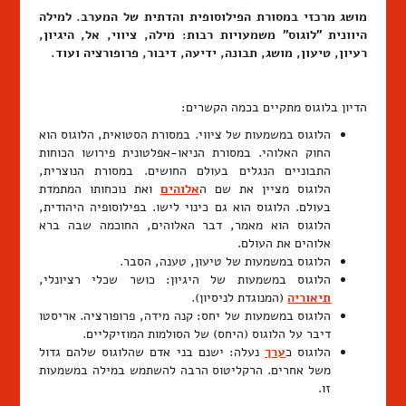
מושג מרכזי במסורת הפילוסופית והדתית של המערב. למילה
היוונית "לוגוס" משמעויות רבות: מילה, ציווי, אל, היגיון,
רעיון, טיעון, מושג, תבונה, ידיעה, דיבור, פרופורציה ועוד.
הדיון בלוגוס מתקיים בכמה הקשרים:
הלוגוס במשמעות של ציווי. במסורת הסטואית, הלוגוס הוא
החוק האלוהי. במסורת הניאו-אפלטונית פירושו הכוחות
התבוניים הנגלים בעולם החושים. במסורת הנוצרית,
הלוגוס מציין את שם ה
אלוהים
ואת נוכחותו המתמדת
בעולם. הלוגוס הוא גם כינוי לישו. בפילוסופיה היהודית,
הלוגוס הוא מאמר, דבר האלוהים, החוכמה שבה ברא
אלוהים את העולם.
הלוגוס במשמעות של טיעון, טענה, הסבר.
הלוגוס במשמעות של היגיון: כושר שכלי רציונלי,
תיאוריה
(המנוגדת לניסיון).
הלוגוס במשמעות של יחס: קנה מידה, פרופורציה. אריסטו
דיבר על הלוגוס (היחס) של הסולמות המוזיקליים.
הלוגוס כ
ערך
נעלה: ישנם בני אדם שהלוגוס שלהם גדול
משל אחרים. הרקליטוס הרבה להשתמש במילה במשמעות
זו.