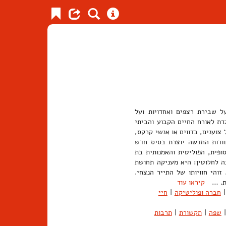
ל שבירת רצפים ואחדויות ועל
דת לאורח החיים הקבוע והביתי
צוענים, בדווים או אנשי קרקס,
וודות החדשה יוצרת בסיס חדש
פית, הפוליטית והאמנותית בת
ה לחלוטין: היא מעניקה תחושת
והי חוויותו של התייר הנצחי.
לית. …
קיראו עוד
|
חברה ופוליטיקה
|
חיי
|
שפה
|
תקשורת
|
תרבות