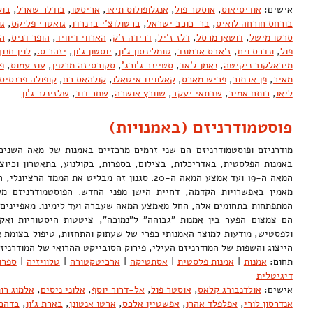
אישים:
אודיסיאוס
,
אוסטר פול
,
אנגלופולוס תיאו
,
אריסטו
,
בודלר שארל
,
בול
בורחס חורחה לואיס
,
בר-כוכב ישראל
,
ברטולוצ'י ברנרדו
,
גואטרי פליקס
,
גו
סרטו מישל
,
דושאן מרסל
,
דלז ז'יל
,
דרידה ז'ק
,
הארווי דיוויד
,
הופר דניס
,
ה
פול
,
ונדרס וים
,
ז'אבס אדמונד
,
טומלינסון ג'ון
,
יוסטון ג'ון
,
יזהר ס.
,
לוין חנוך
מיכאלקוב ניקיטה
,
נאמן ג'אד
,
סטיינר ג'ורג'
,
סקורסיזה מרטין
,
עוז עמוס
,
פ
מאיר
,
פן ארתור
,
פריש מאכס
,
קאלווינו איטאלו
,
קולהאס רם
,
קופולה פרנסיס 
ליאו
,
רותם אמיר
,
שבתאי יעקב
,
שוורץ אושרה
,
שחר דוד
,
שלזינגר ג'ון
פוסטמודרניזם (באמנויות)
מודרניזם ופוסטמודרניזם הם שני זרמים מרכזיים באמנות של מאה השנים ה
באמנות הפלסטית, באדריכלות, בצילום, בספרות, בקולנוע, בתאטרון וכיו
המאה ה-19 ועד אמצע המאה ה-20. סגנון זה מבליט את הממ
מאמין באפשרויות הקדמה, דחיית הישן מפני החדש. הפוסטמודרניזם מ
המתפתחות בתחומים אלה, החל מאמצע המאה שעברה ועד לימינו. מאפיינים כ
הם צמצום הפער בין אמנות "גבוהה" ל"נמוכה", ציטטות היסטוריות ואקל
ולפסטיש, מודעות למוצר האמנותי כפרי של שעתוק והתחזות, טיפול בצומת 
הייצוג והשפות של המודרניזם העילי, פירוק הסובייקט ההרואי של המודרני
תחום:
אמנות
|
אמנות פלסטית
|
אסתטיקה
|
ארכיטקטורה
|
טלוויזיה
|
ספרו
דיגיטלית
אישים:
אולדנבורג קלאס
,
אוסטר פול
,
אל-דרור יוסף
,
אלוני ניסים
,
אלמוג רו
אנדרסון לורי
,
אפלפלד אהרן
,
אפשטיין אלכס
,
ארטו אנטונן
,
בארת ג'ון
,
בדהם 