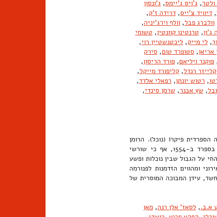
 ולטר
,
ג'ויס ג'יימס
,
ג'ונסון
,
דיוויד צ'ייס
,
דרידה ז'ק
,
וולברג פבל
,
וולף וירג'יניה
,
ג'ון
,
טרנטינו קוונטין
,
טשומי
ך
,
לי מייק
,
ליכטנשטיין רוי
,
 אריאן
,
סטופרד טום
,
סירק
פוקנר ויליאם
,
פורד הריסון
,
קלייזר רנדל
,
קליפורד מייקל
,
טו
,
רטוש יונתן
,
רפאלי אלדד
,
ובל
,
שץ אבנר
,
שרמן סינדי
,
הספרדית פיקרוֹ (נוכל). הרומן
הפיקרסקי הראשון, לסריו איש טורמס (Lazarillo de Tormes), פורסם בספרד ב-1554, אף כי שורשי
החי על הגבול שבין נוכלות ופשע
רוני ומהווים הזדמנות לפנורמה
חשד, עידן המבוכה המוסרית של
 א.ב.
,
לסאז' אלן רנה
,
מאן
ורלי
,
קפקא פרנץ
,
רושדי