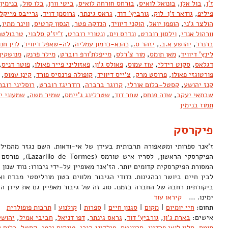
ז'ן
,
בול אלן
,
בונואל לואיס
,
בורחס חורחה לואיס
,
ביטי וורן
,
בלו סול
,
בנימין
פיליפ
,
גודאר ז'ן-לוק
,
גורביץ' דוד
,
גראס גינתר
,
גרוסמן דויד
,
גרייבס מייקל
הולצר ג'ני
,
הופמן יואל
,
הוקני דיוויד
,
הנדקה פטר
,
הנסון קרטיס
,
ווינר מתיו
,
וורהול אנדי
,
וילסון רוברט
,
ונדרס וים
,
ונטורי רוברט
,
ז'יז'ק סלבוי
,
טרבולטה 
ברנרד
,
יהושע א.ב.
,
יזהר ס.
,
כהנא-כרמון עמליה
,
לה-שאפל דיוויד
,
לוין חנו
לינץ' דיוויד
,
מאן תומס
,
מור צ'רלס
,
מייפלת'ורפ רוברט
,
מילר פרנק
,
מנושקין
דגלאס
,
סקוט רידלי
,
עוז עמוס
,
פאולס ג'ון
,
פאזוליני פייר פאולו
,
פוטר דניס
,
פורטוגזי פאולו
,
פרוסט מרק
,
צ'ייס דיוויד
,
קופולה פרנסיס פורד
,
קינן עמוס
,
קנז יהושע
,
קסטל-בלום אורלי
,
קרוגר ברברה
,
רודריגז רוברט
,
רוסליני רובר
שבתאי יעקב
,
שדה פנחס
,
שחר דוד
,
שטרלינג ג'יימס
,
שמיר משה
,
שמעוני י
תמוז בנימין
פיקרסק
ז'אנר ספרותי ומטאפורה תרבותית בעידן של אי-ודאות. השם נגזר מהמילה 
המסורת הפיקרסקית קדומים יותר. הז'אנר מאופיין על-ידי גיבורו: נווד שנון 
לבין חיים ביושר ובהגינות. נדודי הגיבור מלווים בטון מורליסטי מבדח ואי
ביקורתית רחבה של החברה בזמנו. סוג זה של גיבור מאפיין גם את עידן ה
ימינו. …
קיראו עוד
תחום:
חיי יומיום
|
מקום
|
סגנון חיים
|
ספרות
|
קולנוע
|
תרבות פופולרית
אישים:
בארת ג'ון
,
גורביץ' דוד
,
גראס גינתר
,
דפו דניאל
,
חביבי אמיל
,
יהושע
תומס
,
סלין לואי פרדינן
,
סרוונטס
,
פילדינג הנרי
,
פינקוס ירמי
,
קסטל-בלום א