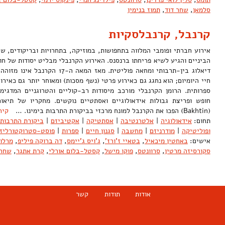
סלמאן
,
שחר דוד
,
תמוז בנימין
קרנבל, קרנבלסקיות
אירוע חברתי ופומבי המלווה בתחפושות, במוזיקה, בתחרויות ובריקודים, 
הביניים והגיע לשיא פריחתו ברנסנס. האירוע הקרנבלי מבליט יסודות של חופ
דיאלוג בין-תרבותי ומחאה פוליטית. מאז
חיי היומיום; הוא נחגג גם כאירוע פרטי (נשף מסכות) ומאוחר יותר גם כאירו
ספרותית. הרומן הקרנבלי מורכב מיסודות רב-קוליים והטרוגניים המדגימ
חופש ופריצת גבולות אידאולוגיים ואסתטיים נוקשים. מחקריו של תיאו
(Bakhtin) הפכו את הקרנבל למונח מרכזי בביקורת התרבות בימינו. …
קיר
תחום:
אידאולוגיה
|
אלטרנטיבה
|
אסתטיקה
|
אקטיביזם
|
ביקורת התרבות
ופוליטיקה
|
מודרניזם
|
מחשבה
|
סגנון חיים
|
ספרות
|
פוסט-סטרוקטורליז
אישים:
באחטין מיכאיל
,
בטאיי ז'ורז'
,
ג'ויס ג'יימס
,
דה ברוקה פיליפ
,
מרלו-
סקורסיזה מרטין
,
סרוונטס
,
פוקו מישל
,
קסטל-בלום אורלי
,
קרת אתגר
,
שחר 
אודות
תודות
קשר