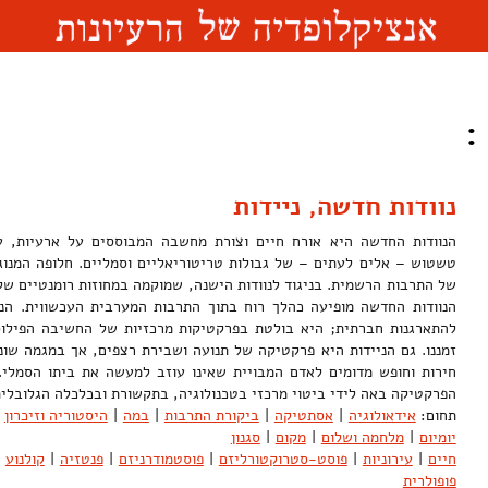
:
נוודות חדשה, ניידות
הנוודות החדשה היא אורח חיים וצורת מחשבה המבוססים על ארעיות, ע
טשטוש – אלים לעתים – של גבולות טריטוריאליים וסמליים. חלופה המנוג
של התרבות הרשמית. בניגוד לנוודות הישנה, שמוקמה במחוזות רומנטיים של 
הנוודות החדשה מופיעה כהלך רוח בתוך התרבות המערבית העכשווית. הנ
להתארגנות חברתית; היא בולטת בפרקטיקות מרכזיות של החשיבה הפילוסו
זמננו. גם הניידות היא פרקטיקה של תנועה ושבירת רצפים, אך במגמה שונ
חירות וחופש מדומים לאדם המבויית שאינו עוזב למעשה את ביתו הסמלי. ז
הפרקטיקה באה לידי ביטוי מרכזי בטכנולוגיה, בתקשורת ובכלכלה הגלוב
תחום:
אידאולוגיה
|
אסתטיקה
|
ביקורת התרבות
|
במה
|
היסטוריה וזיכרון
יומיום
|
מלחמה ושלום
|
מקום
|
סגנון
חיים
|
עירוניות
|
פוסט-סטרוקטורליזם
|
פוסטמודרניזם
|
פנטזיה
|
קולנוע
פופולרית