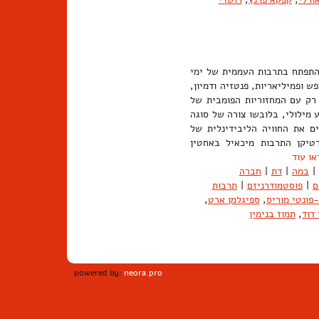
שהתפתח בתרבות העממית של ימי
ש ופמיליאריות, פנטזיה ודמיון,
 המאה ה-17 הקרנבל אינו מזוהה רק עם המחזוריות הפומבית של
ע מילולי, בלובשו צורה של סוגה
ים את החוויה הליבידינלית של
רטיקן התרבות מיכאיל באחטין
או עוד
|
במה
|
דת
|
חברה
ם
|
פוסטמודרניזם
|
תרבות
פונטי מוריס
,
ספיגלמן ארט
,
דוד
,
תמוז בנימין
powered by:
neora.pro