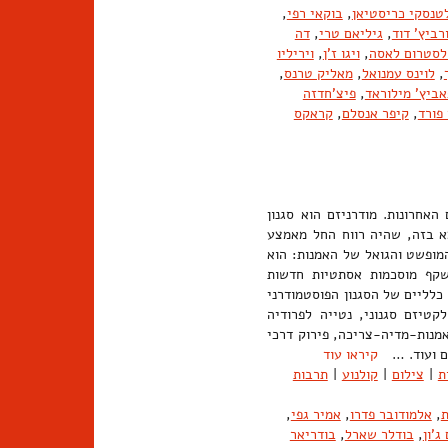
טנסקי כריסטיאן
,
בוקאי רפי
,
רביץ' דוד
,
גיליאם טרי
,
דה
לסטרום לאסה
,
ויגו ז'ן
,
ויריליו
,
לוינס עמנואל
,
מאליק טרנס
,
אביץ' מילוראד
,
פיצ'חדזה
פורד
,
קיפר אנסלם
,
קראקס
אחרונות. מודרניזם הוא סגנון
צא בזה, שהיה רווח החל מאמצע
ד הרציונלי, המופשט והגואל של האמנות: הוא
שקף מוסכמות אסתטיות חדשות
לליים של הסגנון הפוסטמודרני
קטיזם סגנוני, נטייה לפרודיה
אמנות-מדיה-צריכה, פירוק דרכי
זם ועוד. …
קיראו עוד
ת
|
צילום
|
קולנוע
|
תרבות
ת
,
אלמודובר פדרו
,
אמיר גפי
,
ג'ון
,
בודלר שארל
,
בודריאר