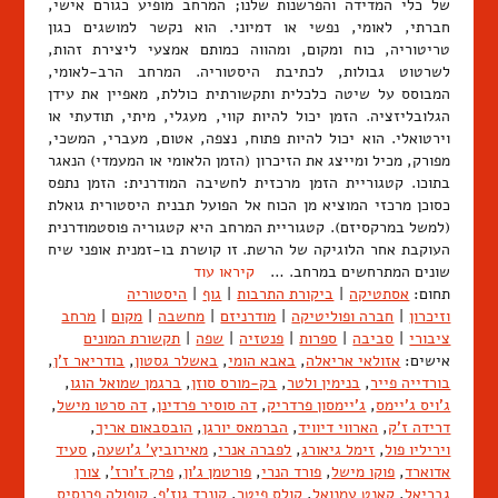
של כלי המדידה והפרשנות שלנו; המרחב מופיע כגורם אישי,
חברתי, לאומי, נפשי או דמיוני. הוא נקשר למושגים כגון
טריטוריה, כוח ומקום, ומהווה כמותם אמצעי ליצירת זהות,
לשרטוט גבולות, לכתיבת היסטוריה. המרחב הרב-לאומי,
המבוסס על שיטה כלכלית ותקשורתית כוללת, מאפיין את עידן
הגלובליזציה. הזמן יכול להיות קווי, מעגלי, מיתי, תודעתי או
וירטואלי. הוא יכול להיות פתוח, נצפה, אטום, מעברי, המשכי,
מפורק, מכיל ומייצג את הזיכרון (הזמן הלאומי או המעמדי) הנאגר
בתוכו. קטגוריית הזמן מרכזית לחשיבה המודרנית: הזמן נתפס
כסוכן מרכזי המוציא מן הכוח אל הפועל תבנית היסטורית גואלת
(למשל במרקסיזם). קטגוריית המרחב היא קטגוריה פוסטמודרנית
העוקבת אחר הלוגיקה של הרשת. זו קושרת בו-זמנית אופני שיח
שונים המתרחשים במרחב. …
קיראו עוד
תחום:
אסתטיקה
|
ביקורת התרבות
|
גוף
|
היסטוריה
וזיכרון
|
חברה ופוליטיקה
|
מודרניזם
|
מחשבה
|
מקום
|
מרחב
ציבורי
|
סביבה
|
ספרות
|
פנטזיה
|
שפה
|
תקשורת המונים
אישים:
אזולאי אריאלה
,
באבא הומי
,
באשלר גסטון
,
בודריאר ז'ן
,
בורדייה פייר
,
בנימין ולטר
,
בק-מורס סוזן
,
ברגמן שמואל הוגו
,
ג'ויס ג'יימס
,
ג'יימסון פרדריק
,
דה סוסיר פרדינן
,
דה סרטו מישל
,
דרידה ז'ק
,
הארווי דיוויד
,
הברמאס יורגן
,
הובסבאום אריך
,
ויריליו פול
,
זימל גיאורג
,
לפברה אנרי
,
מאירוביץ' ג'ושעה
,
סעיד
אדוארד
,
פוקו מישל
,
פורד הנרי
,
פורטמן ג'ון
,
פרק ז'ורז'
,
צורן
גבריאל
,
קאנט עמנואל
,
קולס פיטר
,
קונרד גוז'ף
,
קופולה פרנסיס