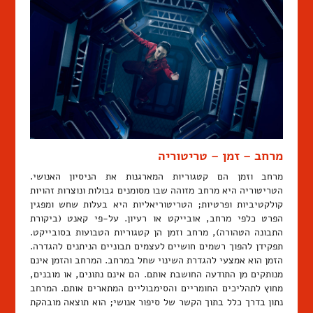
מרחב – זמן – טריטוריה
מרחב וזמן הם קטגוריות המארגנות את הניסיון האנושי.
הטריטוריה היא מרחב מזוהה שבו מסומנים גבולות ונוצרות זהויות
קולקטיביות ופרטיות; הטריטוריאליות היא בעלות שחש ומפגין
הפרט כלפי מרחב, אובייקט או רעיון. על-פי קאנט (ביקורת
התבונה הטהורה), מרחב וזמן הן קטגוריות הטבועות בסובייקט.
תפקידן להפוך רשמים חושיים לעצמים תבוניים הניתנים להגדרה.
הזמן הוא אמצעי להגדרת השינוי שחל במרחב. המרחב והזמן אינם
מנותקים מן התודעה החושבת אותם. הם אינם נתונים, או מובנים,
מחוץ לתהליכים החומריים והסימבוליים המתארים אותם. המרחב
נתון בדרך כלל בתוך הקשר של סיפור אנושי; הוא תוצאה מובהקת