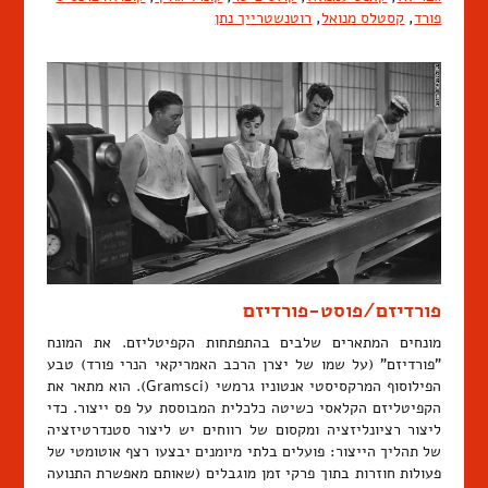
פורד
,
קסטלס מנואל
,
רוטנשטרייך נתן
פורדיזם/פוסט-פורדיזם
מונחים המתארים שלבים בהתפתחות הקפיטליזם. את המונח
"פורדיזם" (על שמו של יצרן הרכב האמריקאי הנרי פורד) טבע
הפילוסוף המרקסיסטי אנטוניו גרמשי (Gramsci). הוא מתאר את
הקפיטליזם הקלאסי כשיטה כלכלית המבוססת על פס ייצור. כדי
ליצור רציונליזציה ומקסום של רווחים יש ליצור סטנדרטיזציה
של תהליך הייצור: פועלים בלתי מיומנים יבצעו רצף אוטומטי של
פעולות חוזרות בתוך פרקי זמן מוגבלים (שאותם מאפשרת התנועה