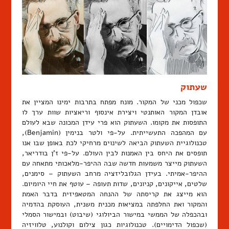
שעתוק
שכפול מכני של המקור. מונח מפתח בתרבות ימינו המציין את
אובדן המקור האותנטי ויצירת אינסוף וריאציות שוות ערך לו
התופסות את מקומו. השעתוק הוא פרי עידן המכונה שבא לעולם
עם המהפכה התעשייתית. על-פי ולטר בנימין (Benjamin),
טכנולוגיית השעתוק הביאה לשינוים מרחיקי לכת באופן שבו אנו
תופסים את היחס בין האמנות לבין העולם. על-פי ז'ן בודריאר,
השעתוק מייצר משמעות חדשה שבה ההיפר-מלאכותי מתאחה עם
ההיפר-אמיתי. בעידן הגלובליזציה מרחב השעתוק – סימנים,
שלטים, אייקונים, קניונים, שדות תעופה – עוטף את חיי היומיום.
הוא מייצג את קריסתה של ההנחה המטאפיזית בדבר האמת
והמקור ואת החלפתה במציאות מכנית משנית, העוסקת בהדמיה
ובהכפלה של הממשי במישור הביולוגי (שיבוט) ובמישור הסמלי
(שכפול הדימויים). טכנולוגיות כגון צילום וקולנוע, טלוויזיה