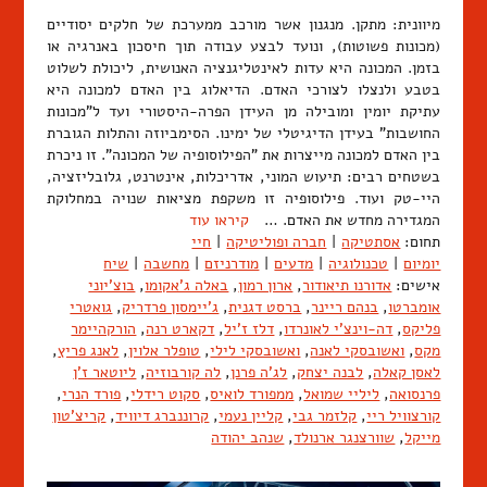
מיוונית: מתקן. מנגנון אשר מורכב ממערכת של חלקים יסודיים
(מכונות פשוטות), ונועד לבצע עבודה תוך חיסכון באנרגיה או
בזמן. המכונה היא עדות לאינטליגנציה האנושית, ליכולת לשלוט
בטבע ולנצלו לצורכי האדם. הדיאלוג בין האדם למכונה היא
עתיקת יומין ומובילה מן העידן הפרה-היסטורי ועד ל"מכונות
החושבות" בעידן הדיגיטלי של ימינו. הסימביוזה והתלות הגוברת
בין האדם למכונה מייצרות את "הפילוסופיה של המכונה". זו ניכרת
בשטחים רבים: תיעוש המוני, אדריכלות, אינטרנט, גלובליזציה,
היי-טק ועוד. פילוסופיה זו משקפת מציאות שנויה במחלוקת
המגדירה מחדש את האדם. …
קיראו עוד
תחום:
אסתטיקה
|
חברה ופוליטיקה
|
חיי
יומיום
|
טכנולוגיה
|
מדעים
|
מודרניזם
|
מחשבה
|
שיח
אישים:
אדורנו תיאודור
,
ארון רמון
,
באלה ג'אקומו
,
בוצ'יוני
אומברטו
,
בנהם ריינר
,
ברסט דגנית
,
ג'יימסון פרדריק
,
גואטרי
פליקס
,
דה-וינצ'י לאונרדו
,
דלז ז'יל
,
דקארט רנה
,
הורקהיימר
מקס
,
ואשובסקי לאנה
,
ואשובסקי לילי
,
טופלר אלוין
,
לאנג פריץ
,
לאסן קאלה
,
לבנה יצחק
,
לג'ה פרנן
,
לה קורבוזיה
,
ליוטאר ז'ן
פרנסואה
,
ליליי שמואל
,
ממפורד לואיס
,
סקוט רידלי
,
פורד הנרי
,
קורצוויל ריי
,
קלזמר גבי
,
קליין נעמי
,
קרוננברג דיוויד
,
קריצ'טון
מייקל
,
שוורצנגר ארנולד
,
שנהב יהודה