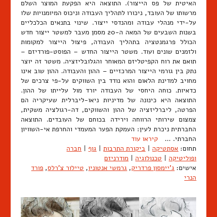
האיטית של פס הייצור). התוצאה היא הפקעת המוצר השלם
מרשותו של העובד, ניכורו לתהליך העבודה וניכוס המיומנויות שלו
על-ידי מנהלי עבודה ומהנדסי ייצור. שינוי בתנאים הכלכליים
בשנות השבעים של המאה ה-20 מסמן מעבר למשטר ייצור חדש
הכולל פרגמנטציה בתהליך העבודה, פיצול הייצור למקומות
ולזמנים שונים ועוד. משטר הייצור החדש – הפוסט-פורדיזם –
תואם את רוח הקפיטליזם המאוחר והגלובליזציה. משטר זה יוצר
נתק בין גורמי הייצור המרכזיים – ההון והעבודה. ההון שוב אינו
מחויב למדינת הלאום והוא נודד בין השווקים על-פי צרכים של
כדאיות. כוחה היחסי של העבודה יורד מול עלייתו של ההון.
התוצאה היא כינונה של מדיניות ניאו-ליברלית שעיקריה הם
הפרטה, ליברליזציה של ההון והשווקים, דה-רגולציה משקית,
צמצום שירותי הרווחה וירידה בכוחם של העובדים. התוצאה
החברתית ניכרת לעין: העמקת הפער המעמדי והחרפת אי-השוויון
החברתי. …
קיראו עוד
תחום:
אסתטיקה
|
ביקורת התרבות
|
גוף
|
חברה
ופוליטיקה
|
טכנולוגיה
|
מודרניזם
אישים:
ג'יימסון פרדריק
,
גרמשי אנטוניו
,
טיילור צ'רלס
,
פורד
הנרי