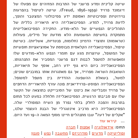
שיטה קלינית ומדע פרשני של התרבות המזוהים עם מפעלו של
זיגמונד פרויד (Freud, 1856-1939). שיטה לטיפול בהפרעות
נוירוטיות ופסיכוטיות ואסופת ידע פסיכולוגי המצטבר והופך,
לדעת פרויד, למדע. הפסיכואנליזה היא תיאוריה כללית של
התהליכים הנפשיים של הלא-מודע. החקירה הפסיכואנליטית
מתמקדת בחשיפת המשמעות הלא מודעת של מילים, פעולות
(טראומות) ותוצרי הדמיון (חלומות, פנטזיות, אשליות). כשיטת
טיפול, הפסיכואנליזה הקלאסית מבוססת על אסוציאציות חופשיות
של המטופל, שיוצרות מגע עם חומרי הנפש הלא-מודעים שלו
ומאפשרות למטפל לבנות דגם פרשני המסביר את התנהגותו.
הפסיכואנליזה כיום היא גוף ידע רחב, אוסף של תיאוריות,
השואבות השראה מפרויד, אך גם מאתגרות אותו במובנים שונים;
למשל, בשאלת ההשפעה ההדדית בין מטפל למטופל.
הפסיכואנליזה הפוסט-פרוידיאנית פונה עורף לתיאוריית הדחפים
של פרויד ומבליטה את כינונו של הסובייקט כתוצאה של הקשר
שלו עם סביבתו הרגשית. הפסיכואנליזה חלחלה כמעט לכל תחום
בתרבות והפכה לחלק בלתי נפרד מן השיח הפופולרי שלה.
הפסיכואנליזה היא מרכיב אינטגרלי של הבנת העצמי שלנו,
"אקלים של דעה" שבו מתנהלים חיינו מסוף המאה ה-19 ועד היום.
…
קיראו עוד
תחום:
אידאולוגיה
|
אמנות
|
חברה
ופוליטיקה
|
מדעים
|
מודרניזם
|
מחשבה
|
נפש
|
סגנון