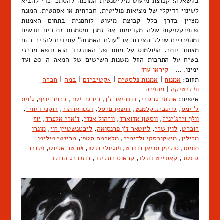
בהשאלה: קבוצת מיעוט מיליטנטית המוכנה להסתכן כדי להביא
לשינוי רדיקלי של מציאות פוליטית, חברתית או אסתטית. המונח
מציין בדרך כלל קבוצת מיעוט לוחמנית בתחום האמנות
שהפרקטיקות שלה מקדימות את זמנן ומסמנות נתיבים חדשים
ומהפכניים שכלל הציבור או "עולם האמנות" עתידים להכיר בהם
מאוחר יותר. הפולמוס על מותו של האוונגרד הוא נושא מרכזי
בשיח על התרבות החל משנות השישים של המאה ה-20 ועד
ימינו. …
קיראו עוד
תחום:
אמנות
|
אמנות פלסטית
|
אקטיביזם
|
במה
|
חברה
ופוליטיקה
|
מהפכה
אישים:
אולמר גרגורי
,
בודריאר ז'ן
,
בירגר פטר
,
ברויר יוזף
,
ג'ויס
ג'יימס
,
גרינברג קלמנט
,
דושאן מרסל
,
דנטו ארתור
,
הוקני דיוויד
,
וולף וירג'יניה
,
ווסטון אדוארד
,
וורהול אנדי
,
ז'ארי אלפרד
,
יוז
רוברט
,
לוין שרי
,
ליוטאר ז'ן פרנסואה
,
ליכטנשטיין רוי
,
מונרו
מרילין
,
מיאקובסקי ולדימיר
,
מלארמה סטפן
,
מרינטי פיליפו
תומסו
,
סולימן סוזאן רוברט
,
פוגיולי רנטו
,
פורטר אליוט
,
פלובר
גוסטב
,
קאספיט דונלד
,
קראוס רוזלינד
,
רוזנברג הרולד