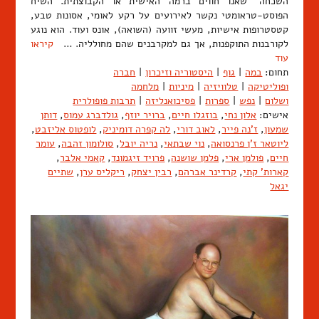
השכחה" שאנו חווים ברמה האישית או הקבוצתית. השיח
הפוסט-טראומטי נקשר לאירועים על רקע לאומי, אסונות טבע,
קטסטרופות אישיות, מעשי זוועה (השואה), אונס ועוד. הוא נוגע
לקורבנות התוקפנות, אך גם למקרבנים שהם מחולליה. …
קיראו
עוד
תחום:
במה
|
גוף
|
היסטוריה וזיכרון
|
חברה
ופוליטיקה
|
טלוויזיה
|
מיניות
|
מלחמה
ושלום
|
נפש
|
ספרות
|
פסיכואנליזה
|
תרבות פופולרית
אישים:
אלון נחי
,
בוזגלו חיים
,
ברויר יוזף
,
גולדברג עמוס
,
דותן
שמעון
,
ז'נה פייר
,
לאוב דורי
,
לה קפרה דומיניק
,
לופטוס אליזבט
,
ליוטאר ז'ן פרנסואה
,
נוי שבתאי
,
נריה יובל
,
סולומון זהבה
,
עומר
חיים
,
פולמן ארי
,
פלמן שושנה
,
פרויד זיגמונד
,
קאמי אלבר
,
קארות' קתי
,
קרדינר אברהם
,
רבין יצחק
,
ריקליס ערן
,
שתיים
יגאל