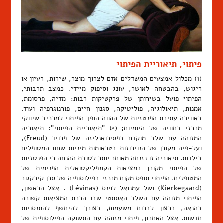
פיתוי, תיאוריית הפיתוי
(1) מכלול אמצעים המשדלים אדם לצרוך מוצר, שירות, רעיון או
ריגוש, בהבטחה לאושר, עונג וסיפוק מיידי. כמצב תרבותי,
הפיתוי פועל בשירותן של פרקטיקות רבות: מדיה, פרסומת,
אמנות, תיאולוגיה, פוליטיקה, סגנון חיים, פורנוגרפיה ועוד.
באווירה עתירת הפנטזיות של ההווה הופך הפיתוי למרכיב שיווקי
מרכזי בחוויה של היומיום; (2) "תיאוריית הפיתוי": תיאוריה
המזוהה עם שלב מוקדם בפסיכואנליזה של פרויד (Freud),
ועל-פיה מקורן של הנוירוזות בטראומות מיניות שחוו המטופלים
בילדות. תיאוריה זו נזנחה מאוחר יותר לטובת ההנחה כי הפנטזיות
של הפיתוי מקורן במציאות הקונפליקטואלית הפנימית של
המטופלים. הפיתוי תופס מקום מרכזי בפילוסופיה של סרן קירקגור
(Kierkegaard) ושל עמנואל לוינס (Lévinas) . אצל הראשון,
הפיתוי מזוהה עם השלב האסתטי שבו הכרת המציאות קשורה
בהנאה, ברצון לברוח משעמום, בצורך להיחשף להתנסויות
חדשות. אצל האחרון, פיתוי מזוהה עם התשוקה הפילוסופית של