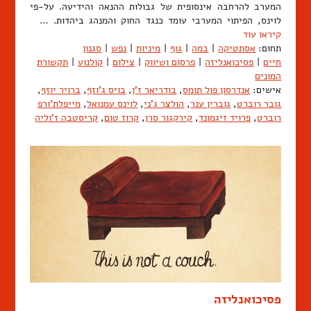
המערב להרחבה אינסופית של גבולות ההנאה והידיעה. על-פי
לוינס, הפיתוי המערבי עומד כנגד החוק והמנהג ביהדות. …
קיראו עוד
תחום:
אסתטיקה
|
במה
|
גוף
|
מיניות
|
נפש
|
סגנון
חיים
|
פסיכואנליזה
|
פרסום ושיווק
|
צילום
|
קולנוע
|
תקשורת
המונים
אישים:
אנדרסון פול תומס
,
בודריאר ז'ן
,
בויס ג'וזף
,
ברויר יוזף
,
גובר רוברט
,
גוברין ענר
,
הולצר ג'ני
,
לוינס עמנואל
,
מייפלת'ורפ
רוברט
,
פרויד זיגמונד
,
קירקגור סרן
,
קרוז טום
,
קריסטבה ז'וליה
פסיכואנליזה