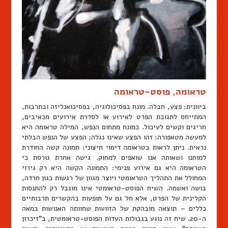
טראומה, פוסט-טראומה
ביוונית: פצע, חבלה. מונח בפסיכולוגיה, בפסיכואנליזה ובתרבות,
המתייחס לתגובת הפרט לאירוע או לסדרת אירועים מכאיבים,
חריגים וקשים לעיכול. כמונח מתחום הנפש, המילה טראומה היא
למעשה מטאפורה: זהו הפצע שאינו נגלה; הפצע של הנפש הבלתי
נראית. ניתן לראות בטראומה דימוי חיצוני: תמונה קשה החודרת
למוחנו ושאותה אנו שואפים למחוק. גישה אחרת גורסת כי
הטראומה היא גם אירוע פנימי: התמונה הקשה היא רק גירוי
המחולל את התהליך הטראומטי ויוצר מגוון של רגשות כגון חרדה,
בושה ואשמה. השיח הפוסט-טראומטי אינו מוגבל רק להתנסות
הקלינית של הפרט, אלא חל גם על תופעות בהקשרים תרבותיים
כללים – תוצאה מובהקת של הזוועות שחוותה האנושות במאה
ה-20. שיח זה נוגע בגבולות העדות הפוסט-טראומטית, ב"זיכרון