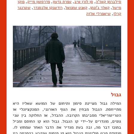
סילברמן קאז'ה
,
סן לורן איב
,
עפרת גדעון
,
פדרסטון מייק
,
פוקו
מישל
,
קאלר ג'ונתן
,
קאנט עמנואל
,
רודשנקו אלכסנדר
,
שטרנגר
קרלו
,
שיאפרלי אלזה
גבול
המילה גבול מציינת סימון ותיחום של המושא שאליו היא
מתייחסת. הגבול מבחין את הגוף האורגני, הפונקציונלי או
הטריטוריאלי מסביבתו הקרובה. ההבדל, או החלוקה בין שני
גופים, מוגדרים על-ידי קו הגבול. גבול הוא קו החוסם ומכיל
בתוכו דבר מה, ובה בעת מגדיר את הדבר האחר שמחוץ לו.
מנקודת מבט פוליטית הגבול הוא קו תיחום שנקבע בהסכמה בין