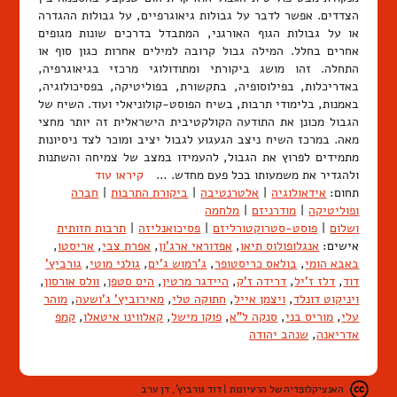
הצדדים. אפשר לדבר על גבולות גיאוגרפיים, על גבולות ההגדרה
או על גבולות הגוף האורגני, המתבדל בדרכים שונות מגופים
אחרים בחלל. המילה גבול קרובה למילים אחרות כגון סוף או
התחלה. זהו מושג ביקורתי ומתודולוגי מרכזי בגיאוגרפיה,
באדריכלות, בפילוסופיה, בתקשורת, בפוליטיקה, בפסיכולוגיה,
באמנות, בלימודי תרבות, בשיח הפוסט-קולוניאלי ועוד. השיח של
הגבול מכונן את התודעה הקולקטיבית הישראלית זה יותר מחצי
מאה. במרכז השיח ניצב הגעגוע לגבול יציב ומוכר לצד ניסיונות
מתמידים לפרוץ את הגבול, להעמידו במצב של צמיחה והשתנות
ולהגדיר את משמעותו בכל פעם מחדש. …
קיראו עוד
תחום:
אידאולוגיה
|
אלטרנטיבה
|
ביקורת התרבות
|
חברה
ופוליטיקה
|
מודרניזם
|
מלחמה
ושלום
|
פוסט-סטרוקטורליזם
|
פסיכואנליזה
|
תרבות חזותית
אישים:
אנגלופולוס תיאו
,
אפדוראי ארג'ון
,
אפרת צבי
,
אריסטו
,
באבא הומי
,
בולאס כריסטופר
,
ג'רמוש ג'ים
,
גולני מוטי
,
גורביץ'
דוד
,
דלז ז'יל
,
דרידה ז'ק
,
היידגר מרטין
,
היס סטפן
,
וולס אורסון
,
ויניקוט דונלד
,
ויצמן אייל
,
חתוקה טלי
,
מאירוביץ' ג'ושעה
,
מוהר
עלי
,
מוריס בני
,
סנקה ל"א
,
פוקו מישל
,
קאלווינו איטאלו
,
קמפ
אדריאנה
,
שנהב יהודה
האנציקלופדיה של הרעיונות | דוד גורביץ', דן ערב