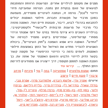
מפנים את מקומם לגילויים אחרים. הפרשנות הרווחת והמוסכמת
לנושאים של טעם בנקודת זמן נתונה. הנורמה שמעניקה תיווי
וזיהוי ל"נכון". נורמה זו, הנתונה לשינויים מתמידים, משמשת
כסוכן מרכזי של תקשורת וחִברות. חילופי האופנות יכולים
להתבטא בהרגלי לבוש, דיבור, סגנונות חיים ועוד. האופנה מהווה
כלי מרכזי של פרשנות תרבותית ל"עכשווי" ולקומוניקטיבי.
בגילוייה השונים היא צירוף מיוחד במינו של דחף אמנותי וגירוי
מסחרי קפיטליסטי, שמזרימים ביקוש מתמיד לבורסה של
"החדש". האופנה היא אפוא האמונה ב"חוק השינויים", ביכולת
האנושית להגדיר מחדש את האידאל של הזמן באמצעות חילופי
האופנות. לעתים נדמה כי הזיהוי ההיסטורי של תקופה קשור
בקשר הדוק לזיהוי הלבוש והטעם האופנתי של אותה עת. כך
הופכת האופנה למסמן תקופתי; דרך ייצוגיה אנו מתוודעים לזרימת
הזמן החולף. …
קיראו עוד
תחום:
אמנות פלסטית
|
אסתטיקה
|
במה
|
גוף
|
מיניות
|
מרחב
ציבורי
|
סגנון חיים
|
עיצוב
אישים:
אופיר עדי
,
אלטמן רוברט
,
אלמודובר פדרו
,
אפרת צבי
,
בודלר שארל
,
בודריאר ז'ן
,
בורדייה פייר
,
בלייק ויליאם
,
בנימין
ולטר
,
בסון לוק
,
בק-מורס סוזן
,
ברנדו מרלון
,
גוטייה ז'ן-פול
,
דאלי סלבדור
,
דופי ראול
,
דין ג'יימס
,
דירקטור רותי
,
הולנדר אן
,
הרינג אוליבר
,
הריסון מרטין
,
ונדרס וים
,
ורסצ'ה ג'יאני
,
זימל
גיאורג
,
ליכטנשטיין רוי
,
מגריט רנה
,
מדונה
,
מונדריאן פיט
,