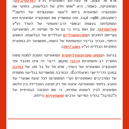
אלא אל עצמן, אל סגוליותן האסתטית (ע"ע
רפלקסיביות
).
הפואטיקה, כאמור, היא "אותו חלק של הבלשנות, החוקר את
הפונקציה הפואטית ביחס ל'שאר הפונקציות של הלשון'"
(יאקובסון, 1986: 146), ומה שמאפיין את הפונקציה הפואטית הוא
התמקדותה בעצמה ובאופי הרב-משמעי של השדר (ע"ע
פוליסמיות
). עם זאת ברור כי גם על-פי תפיסה זו, הפואטיקה
מצייתת לחוקים ה
סטרוקטורליים
הכלליים של הבלשנות. החופש
היחסי, הכרוך בריבוי המשמעות של השפה, מתאפשר רק במסגרת
החוקיות הכללית (ע"ע
נשגב/יפה
).
בגישה ה
פוסט-סטרוקטורליסטית
הפואטיקה הופכת למונח פתוח
המציין רב-משמעיות ו
ריבוי
מוקצן. ריבוי זה אינו מוגבל עוד
לפונקציה הפואטית של השדר, אלא חל על כל סוג של
כתיבה
במובן הדרידיאני (Écriture). הכתיבה מתאפיינת בגלישה מתמדת
של המרכיבים האסתטיים (קרי המסמנים) לכל שטח אפשרי של
המבע. כלומר הפואטיקה איננה עוד רק תכונה המבדילה בין הלשון
הפואטית לבין לשונות אחרות, כי אם התכונה הבסיסית של
ה"כתיבה" כהליך המייצר ערכים ו
משמעויות
נזילות.