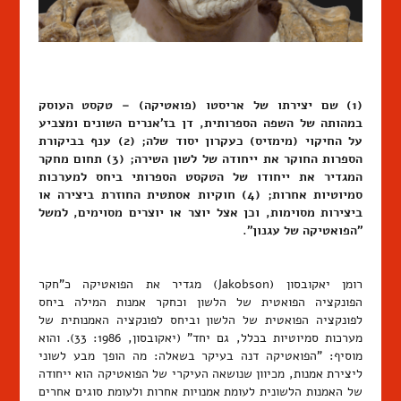
(1) שם יצירתו של אריסטו (פואטיקה) – טקסט העוסק
במהותה של השפה הספרותית, דן בז'אנרים השונים ומצביע
על החיקוי (מימזיס) כעקרון יסוד שלה; (2) ענף בביקורת
הספרות החוקר את ייחודה של לשון השירה; (3) תחום מחקר
המגדיר את ייחודו של הטקסט הספרותי ביחס למערכות
סמיוטיות אחרות; (4) חוקיות אסתטית החוזרת ביצירה או
ביצירות מסוימות, וכן אצל יוצר או יוצרים מסוימים, למשל
"הפואטיקה של עגנון".
רומן יאקובסון (Jakobson) מגדיר את הפואטיקה כ"חקר
הפונקציה הפואטית של הלשון וכחקר אמנות המילה ביחס
לפונקציה הפואטית של הלשון וביחס לפונקציה האמנותית של
מערכות סמיוטיות בכלל, גם יחד" (יאקובסון, 1986: 33). והוא
מוסיף: "הפואטיקה דנה בעיקר בשאלה: מה הופך מבע לשוני
ליצירת אמנות, מכיוון שנושאה העיקרי של הפואטיקה הוא ייחודה
של האמנות הלשונית לעומת אמנויות אחרות ולעומת סוגים אחרים