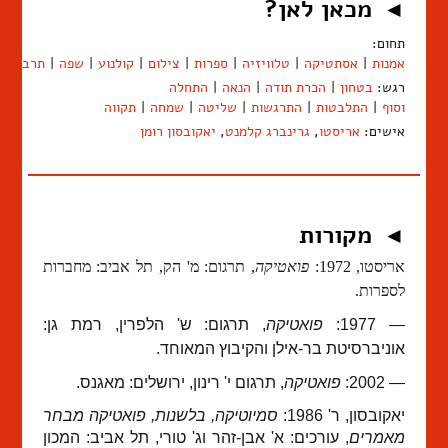
מכאן לאן?
◄
תחום:
אמנות
|
אסתטיקה
|
טלוויזיה
|
ספרות
|
צילום
|
קולנוע
|
שפה
|
תרבות
רגש:
בטחון
|
הכרת תודה
|
הנאה
|
התחלה
וסוף
|
התלבטות
|
התרגשות
|
שליטה
|
שמחה
|
תקווה
אישים:
אריסטו
,
גרינברג קלמנט
,
יאקובסון רומן
מקורות
◄
אריסטו, 1972:
פואטיקה
, תרגום: מ' הק, תל אביב: מחברות
לספרות.
— 1977:
פואטיקה
, תרגום: ש' הלפרין, רמת גן:
אוניברסיטת בר-אילן והקיבוץ המאוחד.
— 2002:
פואטיקה
, תרגום י' רינון, ירושלים: מאגנס.
יאקובסון, ר' 1986:
סמיוטיקה, בלשנות, פואטיקה מבחר
מאמרים
, עורכים: א' אבן-זהר וג' טורי, תל אביב: המכון