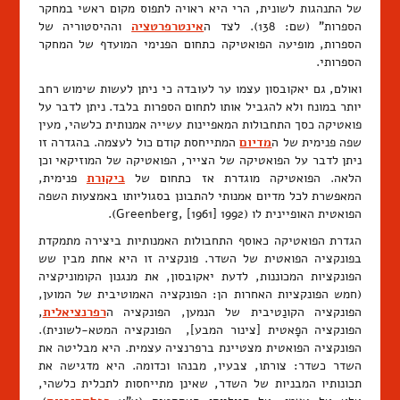
של התנהגות לשונית, הרי היא ראויה לתפוס מקום ראשי במחקר
הספרות" (שם: 138). לצד ה
אינטרפרטציה
וההיסטוריה של
הספרות, מופיעה הפואטיקה כתחום הפנימי המועדף של המחקר
הספרותי.
ואולם, גם יאקובסון עצמו ער לעובדה כי ניתן לעשות שימוש רחב
יותר במונח ולא להגביל אותו לתחום הספרות בלבד. ניתן לדבר על
פואטיקה כסך התחבולות המאפיינות עשייה אמנותית כלשהי, מעין
שפה פנימית של ה
מדיום
המתייחסת קודם כול לעצמה. בהגדרה זו
ניתן לדבר על הפואטיקה של הצייר, הפואטיקה של המוזיקאי וכן
הלאה. הפואטיקה מוגדרת אז כתחום של
ביקורת
פנימית,
המאפשרת לכל מדיום אמנותי להתבונן בסגוליותו באמצעות השפה
הפואטית האופיינית לו (Greenberg, [1961] 1992).
הגדרת הפואטיקה כאוסף התחבולות האמנותיות ביצירה מתמקדת
בפונקציה הפואטית של השדר. פונקציה זו היא אחת מבין שש
הפונקציות המכוננות, לדעת יאקובסון, את מנגנון הקומוניקציה
(חמש הפונקציות האחרות הן: הפונקציה האמוטיבית של המוען,
הפונקציה הקונַטיבית של הנמען, הפונקציה ה
רפרנציאלית
,
הפונקציה הפָאטית [צינור המבע], הפונקציה המטא-לשונית).
הפונקציה הפואטית מצטיינת ברפרנציה עצמית. היא מבליטה את
השדר כשדר: צורתו, צבעיו, מבנהו וכדומה. היא מדגישה את
תכונותיו המבניות של השדר, שאינן מתייחסות לתכלית כלשהי,