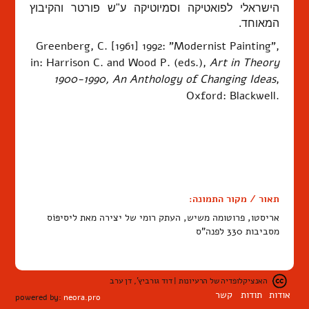
הישראלי לפואטיקה וסמיוטיקה ע"ש פורטר והקיבוץ
המאוחד.
Greenberg, C. [1961] 1992: "Modernist Painting",
in: Harrison C. and Wood P. (eds.),
Art in Theory
1900-1990, An Anthology of Changing Ideas
,
Oxford: Blackwell.
תאור / מקור התמונה:
אריסטו, פרוטומה משיש, העתק רומי של יצירה מאת ליסיפּוֹס
מסביבות 330 לפנה"ס
האנציקלופדיה של הרעיונות | דוד גורביץ', דן ערב
אודות
תודות
קשר
powered by:
neora.pro