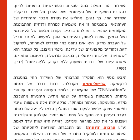
השידור החי מעלה כמה סוגיות והסתייגויות הראויות לדיון.
בהגדרת התפקידים של העיתונאי ושל העורך חל שינוי רדיקלי:
השידור החי, כך נטען, מחליש את נקודת מבטו הייחודית של
העיתונאי. בטכניקה זו אין משמעות למרחק ולזווית ההתבוננות
המקצועית שהוא נדרש להם ברגיל. נקודת מבטם של העיתונאי
ושל הנמען הופכת לאחת, והעיתונאי הופך למעשה לצינור סביל
של העברת מידע. הוא אינו נתפס כמי שנדרש לאחריות, לשיקול
דעת ולקודים מקצועיים של עריכה, ניפוי ועיצוב. כל שנותר הוא
"שטחיות, עליבות ויזואלית, כתיבה מרושלת, ראיונות סתמיים,
ציטוט עיוור של דוברים מטעם, ללא בקרה, ללא ניתוח" (יבין,
1993).
היבט נוסף הוא תפקידו התרבותי של השידור החי במסגרת
פרקטיקה
קפיטליסטית
מקובלת. רבות דובר על מגמת
ה"CNNization" של התקשורת, כלומר העדפת העובדות על פני
ניתוחן; הסתפקות בשמירה על שטף מידע; הימנעות מהצלבת
מידע, מהעמקה, מניתוח וממחקר. פרקטיקות אלה משקפות שינוי
תפיסתי עמוק. אפשר לעקוב אחר התהליך הבא: לידיעה שפורסמה
בעבר בעיתון היה תוקף של אמת. באו יומני הקולנוע והטלוויזיה
ושכנעו כי אין טוב ממראה עיניים: רְאִייה היא שוות ערך לאמת
(ע"ע
תרבות חזותית
). עם התגברות המודעות ליחסיותה של
האמת החזותית ולתפקיד המרכזי של העריכה בעיצוב הטקסט,
תפס השידור החי את הבכורה. השידור החי הצהיר על עצמו שהוא