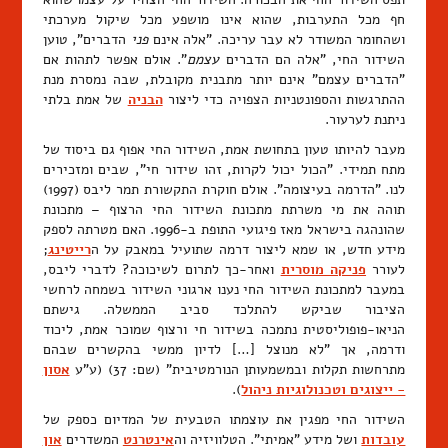
חף מכל התערבות, שהוא אינו מושפע מכל שיקול מערכתי
ושהחומר המשודר לא עבר עריכה. "אלה אינם
פני
הדברים", טוען
השידור החי, "אלה הם הדברים
עצמם
". אולם אפשר לתהות אם
"הדברים עצמם" אינם יותר מתבנית מקובלת, שבה נמסרת מנת
ההתרגשות והספונטניות הצפויה כדי ליצור
הבניה
של אמת בלתי
ניתנת לערעור.
מעבר להיותו טעון בתחושת אמת, השידור החי אפוף גם ביסוד של
מתח תמידי. "הכול יכול לקרות, זהו שידור חי", שבים ומזכירים
לנו. "הדרמה בעיצומה". אולם חוקרת התקשורת תמר ליבס (1997)
תוהה את מי משרתת מתכונת השידור החי הרצוף – מתכונת
שהונהגה בישראל מאז פיגועי התופת ב-1996. האם מטרתה לספק
מידע חדש, או שמא ליצור דרמה שתועיל במאבק על ה
רייטינג
;
לעורר
פניקה מוסרית
ואחר-כך לתרום לשיכוכה? לדברי ליבס,
במעבר למתכונת השידור החי נענו ארגוני השידור בשמחה לרחשי
הציבור שביקש להתלכד סביב הממשלה. גישתם
הניאו-פופוליסטית נתמכה בשידור חי ורצוף שמוכר אמת, ליכוד
ודרמה, אך "לא מנוצל […] לדיון ממשי בהקשרים שבהם
מתרחשות תקלות ובמשמעותן הנורמטיבית" (שם: 37) (ע"ע
אסון
- ייצוגים וטכנולוגיות ניהול
).
השידור החי מפגין את עוצמתו הטבעית של המדיום כספק של
עובדות
ושל מידע "אמיתי". הטלוויזיה וה
אינטרנט
המשדרים
און