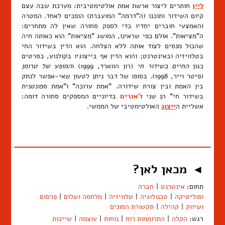
ליין
חותרים ליצור ארשת אמת אולטימטיבית: מערכת שבה עצם
קיום השידור ותוכנו (ה"דרמה" המועברת) הופכים לאחד. המטרה
והאמצעי חוברים יחדיו כדי לספק סחורה שאין לה מתחרים:
ה"מציאות". אולם כפי שראינו, המושג "מציאות" הוא כאותה חיה
שהכול מנסים לצוד אותה ללא הצלחה. הוא הדין בשידור החי
בטלוויזיה ובאינטרנט; והוא הדין אף בייצוגיו בקולנוע, בסרטים
כגון
החיים בשידור חי
(רון הווארד, 1999) ו
המופע של טרומן
(פיטר וייר, 1998). בסופו של דבר ניתן לטעון שאי-אפשר לנתק
בין האמת ובין צורת שידורה. "אמת ערוכה" ו"אמת ספונטנית
בשידור חי" הן שני
ז'אנרים
בדיוניים המספקים סחורה דומה:
אשליית ה
ייצוג
האולטימטיבי של הממשי.
מכאן לאן?
◄
תחום:
אינטרנט
|
חברה
ופוליטיקה
|
טכנולוגיה
|
טלוויזיה
|
מלחמה ושלום
|
פרסום
ושיווק
|
קהילה
|
תקשורת המונים
רגש:
הקלה
|
התרוממות רוח
|
נוחות
|
עוצמה
|
שייכות