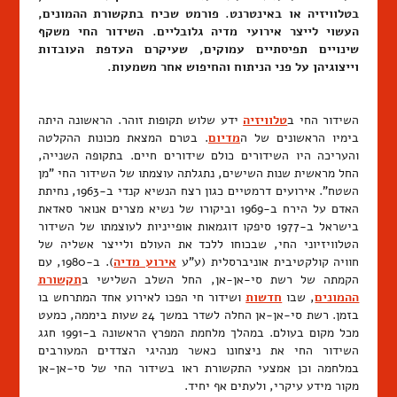
בטלוויזיה או באינטרנט. פורמט שכיח בתקשורת ההמונים,
העשוי לייצר אירועי מדיה גלובליים. השידור החי משקף
שינויים תפיסתיים עמוקים, שעיקרם העדפת העובדות
וייצוגיהן על פני הניתוח והחיפוש אחר משמעות.
השידור החי ב
טלוויזיה
ידע שלוש תקופות זוהר. הראשונה היתה
בימיו הראשונים של ה
מדיום
. בטרם המצאת מכונות ההקלטה
והעריכה היו השידורים כולם שידורים חיים. בתקופה השנייה,
החל מראשית שנות השישים, נתגלתה עוצמתו של השידור החי "מן
השטח". אירועים דרמטיים כגון רצח הנשיא קנדי ב-1963, נחיתת
האדם על הירח ב-1969 וביקורו של נשיא מצרים אנואר סאדאת
בישראל ב-1977 סיפקו דוגמאות אופייניות לעוצמתו של השידור
הטלוויזיוני החי, שבכוחו ללכד את העולם ולייצר אשליה של
חוויה קולקטיבית אוניברסלית (ע"ע
אירוע מדיה
). ב-1980, עם
הקמתה של רשת סי-אן-אן, החל השלב השלישי ב
תקשורת
ההמונים
, שבו
חדשות
ושידור חי הפכו לאירוע אחד המתרחש בו
בזמן. רשת סי-אן-אן החלה לשדר במשך 24 שעות ביממה, כמעט
מכל מקום בעולם. במהלך מלחמת המפרץ הראשונה ב-1991 חגג
השידור החי את ניצחונו כאשר מנהיגי הצדדים המעורבים
במלחמה וכן אמצעי התקשורת ראו בשידור החי של סי-אן-אן
מקור מידע עיקרי, ולעתים אף יחיד.