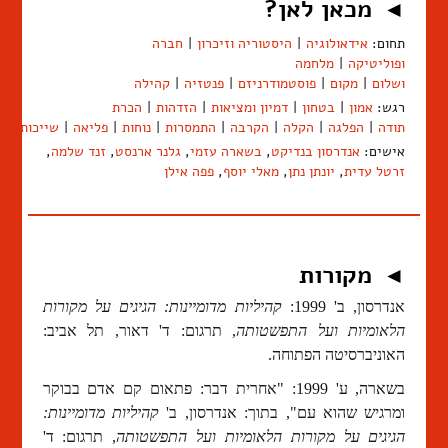
מכאן לאן?
◄
תחום:
אידאולוגיה
|
היסטוריה וזיכרון
|
חברה
ופוליטיקה
|
מלחמה
ושלום
|
מקום
|
פוסטמודרניזם
|
פנטזיה
|
קהילה
רגש:
אמון
|
בטחון
|
דמיון ומציאות
|
הזדהות
|
הכרת
תודה
|
הפלגה
|
הקלה
|
הקרבה
|
התמסרות
|
נוחות
|
פליאה
|
שייכות
אישים:
אנדרסון בנדיקט
,
בשארה עזמי
,
גלנר ארנסט
,
זנד שלמה
,
זרטל עדית
,
יונתן נתן
,
מאלי יוסף
,
פפה אילן
מקורות
◄
אנדרסון, ב' 1999:
קהיליות מדומיינות:
הגיגים על מקורות
הלאומיות ועל התפשטותה
, תרגום: ד' דאור, תל אביב:
האוניברסיטה הפתוחה.
בשארה, ע' 1999: "אחרית דבר: פתאום קם אדם בבוקר
ומרגיש שהוא עם", בתוך: אנדרסון, ב'
קהיליות מדומיינות:
הגיגים על מקורות הלאומיות ועל התפשטותה
, תרגום: ד'