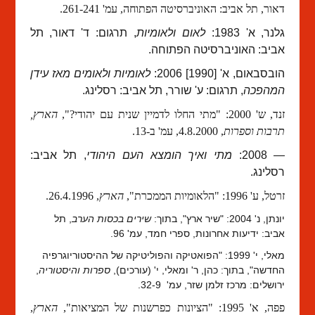
דאור, תל אביב: האוניברסיטה הפתוחה, עמ' 261-241.
גלנר, א' 1983:
לאום ולאומיות
, תרגום: ד' דאור, תל
אביב: האוניברסיטה הפתוחה.
הובסבאום, א' [1990] 2006:
לאומיות ולאומים מאז עידן
המהפכה
,
תרגום: ע' שורר
, תל אביב: רסלינג.
זנד, ש' 2000: "מתי החלו לדמיין שנית עם יהודי?",
הארץ,
תרבות וספרות
, 4.8.2000, עמ' ב-13.
— 2008:
מתי ואיך הומצא העם היהודי
, תל אביב:
רסלינג.
זרטל, ע' 1996: "הלאומיות הממכרת",
הארץ
, 26.4.1996.
יונתן, נ' 2004: "שיר ארץ", בתוך:
שירים בכסות הערב
, תל
אביב: ידיעות אחרונות, ספרי חמד, עמ' 96.
מאלי, י' 1999: "הפואטיקה והפוליטיקה של ההיסטוריוגרפיה
החדשה", בתוך: כהן, ר' ומאלי, י' (עורכים),
ספרות והיסטוריה
,
ירושלים: מרכז זלמן שזר, עמ' 32-9.
פפה, א' 1995: "הציונות כפרשנות של המציאות",
הארץ
,