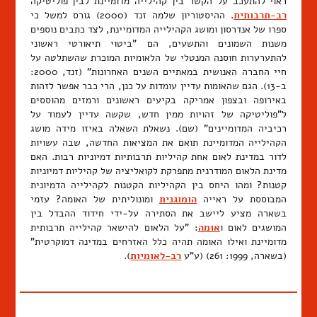
ראוי להתעכב על הקשר בין קהילייה מדומיינת לבין פוליטיקה
רב-תרבותית
. ההיסטוריון שלמה זנד (2000) גורס למשל כי
ספרו של אנדרסון ומושג הקהילייה המדומיינת, לצד כתבים נוספים
משנות השמונים והתשעים, הם "ביטוי תיאורטי ראשוני
להתערערות חוסנה המנטלי של הלאומיות המוכרת שהשתלטה על
חיי החברה האנושית במאתיים השנים האחרונות" (זנד, 2000:
ב-13). הגם שהאומות עדיין עומדות על כנן, הרי כבר אפשר לזהות
באירופה ובצפון אמריקה בקיעים ראשונים ורמזים מהוססים
ל"פוליטיקה של זהויות ממין חדש, שקשה עדיין לעמוד על
רכיביה המדומיינים" (שם). נשאלת השאלה באיזו מידה מושג
הקהילייה המדומיינת תואם את המציאות החדשה, שבה עשויות
לדור במדינת לאום אחת קהיליות תרבותיות דמיוניות רבות. האם
מדינת הלאום המודרנית מתפרקת לקואליציה של קהיליות דמיוניות
קטנות? ומהו היחס בין הקהיליות הקטנות לקהילייה הדמיונית
המבוססת על ראייה
הומוגנית
ומונוליתית של האומה? עזמי
בשארה מציע ליישב את הסתירה על-ידי חידוד ההבדל בין
המושגים לאום ו
אומה
: "על הלאום להישאר קהילייה תרבותית
מדומיינת ואילו האומה תהיה כלל האזרחים במדינה דמוקרטית"
(בשארה, 1999: 261) (ע"ע
רב-לאומיות
).