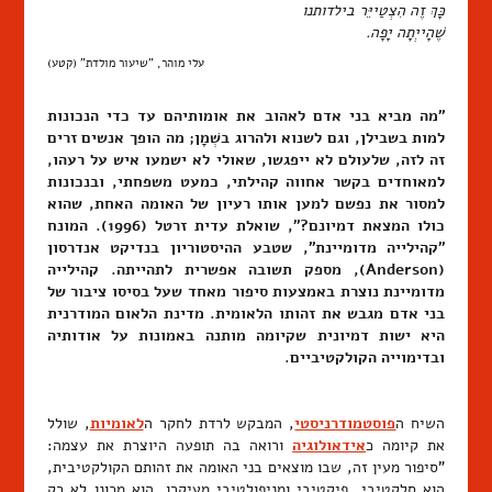
כָּךְ זֶה הִצְטַייֵּר בילדותנו
שֶׁהָייְתָה יָפָה.
עלי מוהר, "שיעור מולדת" (קטע)
"מה מביא בני אדם לאהוב את אומותיהם עד כדי הנכונות
למות בשבילן, וגם לשנוא ולהרוג בשְׁמָן; מה הופך אנשים זרים
זה לזה, שלעולם לא ייפגשו, שאולי לא ישמעו איש על רעהו,
למאוחדים בקשר אחווה קהילתי, כמעט משפחתי, ובנכונות
למסור את נפשם למען אותו רעיון של האומה האחת, שהוא
כולו המצאת דמיונם?", שואלת עדית זרטל (1996). המונח
"קהילייה מדומיינת", שטבע ההיסטוריון בנדיקט אנדרסון
(Anderson), מספק תשובה אפשרית לתהייתה. קהילייה
מדומיינת נוצרת באמצעות סיפור מאחד שעל בסיסו ציבור של
בני אדם מגבש את זהותו הלאומית. מדינת הלאום המודרנית
היא ישות דמיונית שקיומה מותנה באמונות על אודותיה
ובדימוייה הקולקטיביים.
השיח ה
פוסטמודרניסטי
, המבקש לרדת לחקר ה
לאומיות
, שולל
את קיומה כ
אידאולוגיה
ורואה בה תופעה היוצרת את עצמה:
"סיפור מעין זה, שבו מוצאים בני האומה את זהותם הקולקטיבית,
הוא סלקטיבי, פיקטיבי ומניפולטיבי מעיקרו. הוא מכונן לא רק