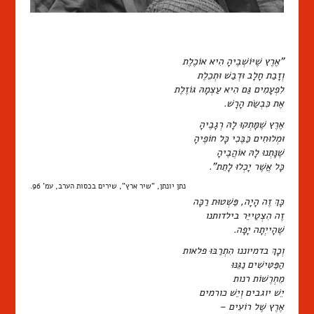
"אֶרֶץ שֶׁיּוֹשְׁבֶיהָ הִיא אוֹכֶלֶת
וְזָבַת חָלָב וּדְבַשׁ וּתְכֵלֶת
לִפְעָמִים גַּם הִיא עַצְמָהּ גּוֹזֶלֶת
אֶת כִּבְשַׂת הָרָשׁ.
אֶרֶץ שֶׁמָּתְקוּ לָהּ רְגָבֶיהָ
וּמְלוּחִים כַּבֶּכִי כָּל חוֹפֶיהָ
שֶׁנָּתְנוּ לָהּ אוֹהֲבֶיהָ
כָּל אֲשֶׁר יָכְלוּ לָתֵת".
נתן יונתן, "שיר ארץ", שירים בכסות הערב, עמ' 96.
כָּךְ זֶה הָיָה, פַּשְׁטוּת רַכָּה
זֶה הִצְטַייֵּר בילדותנו
שֶׁהָייְתָה יָפָה.
וְכָךְ בדמיוננו הִתְרַבּוּ פלאות
הַפַּטִּישִׁים נַגֵּנּוּ
מֵחְרֶשׁוֹת רנות
יֵשׁ יוגבים וְיֵשׁ כורמים
אֶרֶץ שֶׁל רוֹעִים –