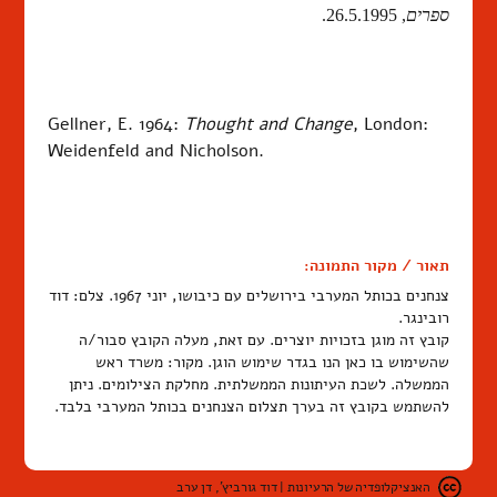
ספרים
, 26.5.1995.
Gellner, E. 1964:
Thought and Change
, London:
Weidenfeld and Nicholson.
תאור / מקור התמונה:
צנחנים בכותל המערבי בירושלים עם כיבושו, יוני 1967. צלם: דוד
רובינגר.
קובץ זה מוגן בזכויות יוצרים. עם זאת, מעלה הקובץ סבור/ה
שהשימוש בו כאן הנו בגדר שימוש הוגן. מקור: משרד ראש
הממשלה. לשכת העיתונות הממשלתית. מחלקת הצילומים. ניתן
להשתמש בקובץ זה בערך תצלום הצנחנים בכותל המערבי בלבד.
האנציקלופדיה של הרעיונות | דוד גורביץ', דן ערב