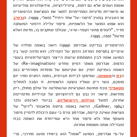
אומות ועמים אלא גם דתות, ציוויליזציות, אידאולוגיות פוליטיות
או תיאוריות מדעיות המתיימרות לתאר את המציאות ההיסטורית
או הטבעית במעין 'סיפור-על' אחד ויחיד" (מאלי, 1999). ה
נרטיב
הוא אפוא התוצר של הלאומיות, סיפור עלילה דרמטי המשתנה
תדיר, "לעתים פתטי וקומי-טרגי, שכולנו שחקנים בו, מדעת ושלא
מדעת" (פפה, 1995).
ההיסטוריון בנדיקט אנדרסון (1999) רואה באומה תולדה של
שינויים בתפיסת המרחב והזמן של הקהילה; הוא מזהה קשר בין
המושג אומה לבין התפתחות שיטות הייצור הקפיטליסטיות בענפי
הדפוס. אנדרסון מאתר דמיוּן מחדש (Re-imagination) של
האומה כעתיקת יומין. עם שקיעתם של מוסדות מסורתיים כגון
ה
דת
וה
משפחה
, שסיפקו לכידות חברתית, נחמה רוחנית וסדר יום
מוסכם, נוצר ריק שאליו נוצקה הלאומיות. זו הפכה לתחליף
מטאפיזי
נוכח תחושת האקראיות שהשתלטה על עולם מחולן, ריק
מוודאות. תיאור זה נכון גם להיווצרותן של קהיליות מדומיינות
אחרות, למשל
קהילות וירטואליות
. בניגוד לארנסט גלנר
(Gellner, 1964), הרואה באומה פיתוח מלאכותי ו"זיוף" של
מציאות שאינה קיימת, אנדרסון גורס כי עצם היכולת לדמיין סיפור
משותף אחד ולא סיפור אחר היא שמייחדת את האומה ככזו
ומבדילה אותה מאומות אחרות.
על-פי אנדרסון, המושג "אומה" הוא ביסודו מושג מודרני, פרי