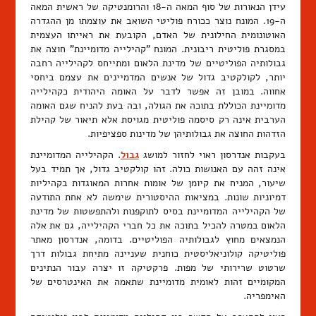
עידן הנאורות של סוף המאה ה-18 והרומנטיקה של ראשית המאה
ה-19. המונח נוצר ככורח פוליטי השואב את עוצמתו מן ההגדרה
האוטונומית החילונית של האדם, הקובעת את ראייתו העצמית
במסגרת פוליטית ריבונית. המונח "קהילייה מדומיינת" חוצה את
גבולותיה הפוליטיים של מדינת הלאום ומתייחס לקהילייה רחבה
יותר, לקולקטיב גדול של אנשים המדמיינים את עצמם ביחסי
אחווה. במובן זה אפשר לדבר על האומה היהודית כקהילייה
מדומיינת הכוללת בתוכה את הגולה, ובה בעת להניח שגם האומה
הערבית אינה רק סיסמה פוליטית מגויסת אלא תיאור של קהילת
הזדהות החוצה את גבולותיהן של מדינות ספציפיות.
בעקבות אנדרסון ראוי לחזור למושג
גבול
. הקהילייה המדומיינת
אינה זהה עם האנושות כולה. זהו קולקטיב גדול, אך תמיד בעל
שיעור, המניח את קיומן של אומות אחרות המאוגדות בקהיליות
דמיוניות שונות. במציאות ההיסטורית שימשה לא אחת התודעה
של הקהילייה המדומיינת בסיס לתוקפנות ולהתפשטות של מדינת
הלאום במטרה להכיל בתוכה את כל חברי הקהילייה, גם את אלה
הנמצאים מחוץ לגבולותיה הפוליטיים. בדומה, אנדרסון מאתר
פוליטיקה קולוניאליסטית כוחנית שעניינה מתיחת גבולות דרך
שרטוט שרירותי של מפות. פרקטיקה זו יצרה עבור הנתינים
המקומיים זהות לאומית מדומיינת שתאמה את האינטרסים של
האימפריה.