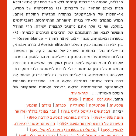
הכללית, ההנחה כי דברים קיימים ללא קשר למתבונן אנושי וללא
תלות באופן התיאור של הדברים; (2) בפילוסופיה של המדע,
אי-התלות של האובייקטים במתודה המדעית החוקרת אותם:
המדע מתקדם על-ידי בניית תיאוריות המתייחסות לאובייקטים
בעולם; אף כי אלה אינם ניתנים לתצפית ישירה, הרי המודל
מאפשר לנבא את התנהגותם של הרכיבים הניתנים לצפייה; (3)
בספרות ובאמנויות, סגנון ייצוג היוצר דומות – Resemblance –
בין יצירת האמנות לבין העולם (Verisimilitude). כזרם אמנותי,
הריאליזם נולד במחצית השנייה של המאה ה-19, אך השפעתו
הולכת ונמשכת עד ימינו. הסגנון הריאליסטי מנוגד לסגנון הרומנטי
שקדם לו והוא מבקש לתאר באופן נאמן את המציאות החברתית
והנפשית של הזמן ההיסטורי בלי לברוח לפנטסטי ולגרוטסקי כפי
שעשתה הרומנטיקה. הריאליזם מנוגד גם למודרניזם, שהחל את
דרכו כזרם אמנותי בתחילת המאה ה-20. המודרניזם מתכחש
לאסתטיקה הריאליסטית הרואה ביצירת האמנות השתקפות של
העולם האמיתי. …
קיראו עוד
תחום:
אינטרנט
|
אמנות
|
אמנות
פלסטית
|
אסתטיקה
|
טלוויזיה
|
ספרות
|
צילום
|
קולנוע
יצירה:
דבלינאים (ג'יימס ג'ויס 1914)
|
הבר בפולי ברז'ר (אדואר
מאנה 1883-1882)
|
הלוויה באורנאן (גוסטב קורבה 1850)
|
הסעודה על הדשא (אדואר מאנה 1863)
|
הרומן ההיסטורי (גיאורג
לוקאץ' 1955)
|
הריאליזם בספרות (גיאורג לוקאץ' 1951)
|
הרפתקאות אוגי מארץ' (סול בלו 1953)
|
הרצוג (סול בלו 1964)
|