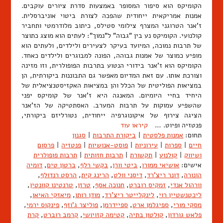
הקומיקס הוא סיפור המסופר באמצעות סדרת ציורים עוקבים.
אמנות אמריקאית ייחודית שהפכה לצורת ביטוי אוניברסלית.
ז'אנר הטרוגני המצרף צילומי סטילס, כיתוב מלודרמטי ותחביר
קולנועי. הקומיקס נע בין "גבוה" ל"נמוך": לעתים הוא מוצג כתוצר
של תרבות נמוכה, המיועד בעיקר לצעירים ולילדים, ולעתים הוא
מופיע כמוצר של אמנות גבוהה, הפונה למבוגרים ולילדים כאחד.
הקומיקס הוא ז'אנר בידורי הנטוע בתרבות הפופולרית, וזו מזינה
וצורכת אותו. עם זאת המדיום מאפשר גם התבוננות ביקורתית, הן
במציאות הפוליטית של הכלל והן במציאות האקזיסטנציאלית של
היחיד בחיי היומיום. המאנגה היא ז'אנר של קומיקס יפני
שהשפיע עמוקות על תרבות המערב. האסתטיקה של הז'אנר
הציגה צירוף של איקונוגרפיה ייחודית, נטורליזם ביקורתי,
פנטזיה ופיוט. …
קיראו עוד
תחום:
אמנות פלסטית
|
ביקורת התרבות
|
סגנון
חיים
|
ספרות
|
עירוניות
|
פוסט-אנושיות
|
פנטזיה
|
פרסום
ושיווק
|
קולנוע
|
תקשורת
|
תרבות חזותית
|
תרבות פופולרית
אישים:
אושיאי ממורו
,
ביטי וורן
,
בקשי רלף
,
ברטון טים
,
דומיה
הונורה
,
דונר ריצ'רד
,
דיסני וולט
,
הרינג קית
,
הרסט רנדולף
,
וורהול אנדי
,
זמקיס רוברט
,
חנוכה אסף
,
טרזן
,
טרנטינו קוונטין
,
ליכטנשטיין רוי
,
לינקלייטר ריצ'רד
,
מודן רותו
,
מיאזקי האיאו
,
מסקי מורי
,
ספיגלמן ארט
,
ספיידרמן
,
פוליצר ג'וזף
,
פינקוס ירמי
,
פלאש גורדון
,
קולטון בתיה
,
קטימה קזויושי
,
קרמב רוברט
,
קרת