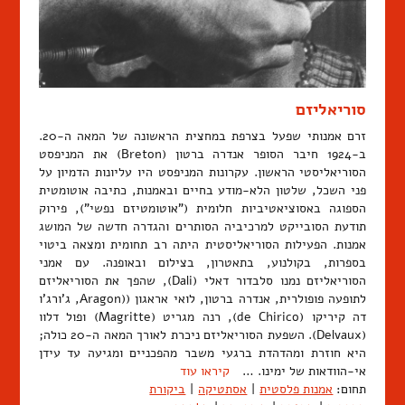
סוריאליזם
זרם אמנותי שפעל בצרפת במחצית הראשונה של המאה ה-20.
ב-1924 חיבר הסופר אנדרה ברטון (Breton) את המניפסט
הסוריאליסטי הראשון. עקרונות המניפסט היו עליונות הדמיון על
פני השכל, שלטון הלא-מודע בחיים ובאמנות, כתיבה אוטומטית
הספוגה באסוציאטיביות חלומית ("אוטומטיזם נפשי"), פירוק
תודעת הסובייקט למרכיביה הסותרים והגדרה חדשה של המושג
אמנות. הפעילות הסוריאליסטית היתה רב תחומית ומצאה ביטוי
בספרות, בקולנוע, בתאטרון, בצילום ובאופנה. עם אמני
הסוריאליזם נמנו סלבדור דאלי (Dali), שהפך את הסוריאליזם
לתופעה פופולרית, אנדרה ברטון, לואי אראגון ((Aragon, ג'ורג'ו
דה קיריקו (de Chirico), רנה מגריט (Magritte) ופול דלוו
(Delvaux). השפעת הסוריאליזם ניכרת לאורך המאה ה-20 כולה;
היא חוזרת ומהדהדת ברגעי משבר מהפכניים ומגיעה עד עידן
אי-הוודאות של ימינו. …
קיראו עוד
תחום:
אמנות פלסטית
|
אסתטיקה
|
ביקורת