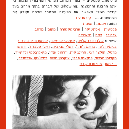
פרסומות, טקסטים – בתוך המרחב הפרטי והציבורי; ההנחה כי
אופן ההצגה וההמצגה (showing) של דברים בתוך מרחב בעל
קודים משלו מאפשר את הפענוח החזותי שלהם וקובע את
משמעותם. …
קיראו עוד
תחום:
אמנות
|
אמנות
פלסטית
|
אסתטיקה
|
ארכיטקטורה
|
מקום
|
מרחב
ציבורי
|
שיח
|
תיאוריה
אישים:
אולדנבורג קלאס
,
אזולאי אריאלה
,
ארמאן פייר פרננדז
,
בנימין ולטר
,
בראק ז'ורז'
,
דאלי אביבית
,
דאלי סלבדור
,
דושאן
מרסל
,
הולצר ג'ני
,
הרינג קית
,
וורהול אנדי
,
מיאקובסקי ולדימיר
,
מקלוהן מרשל
,
פיקאסו פבלו
,
צוקרמן משה
,
רודצ'נקו אלכסנדר
,
ריי מאן
,
שוויטרס קורט