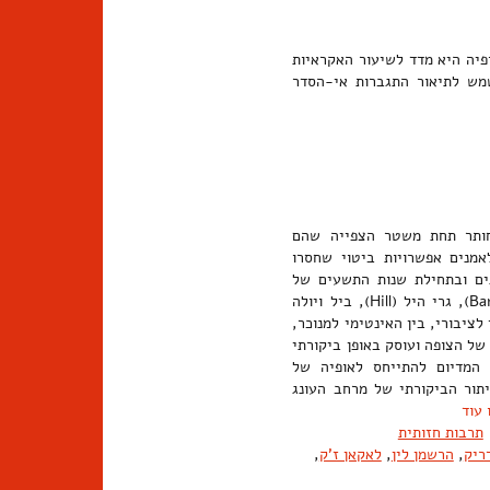
פיה היא מדד לשיעור האקראיות
מש לתיאור התגברות אי-הסדר
ת חותר תחת משטר הצפייה שהם
מנים אפשרויות ביטוי שחסרו
נים ובתחילת שנות התשעים של
המאה ה-20, בזכות אמנים כגון נאם ג'ון פאיק (Paik), מתיו ברניי (Barney), גרי היל (Hill), ביל ויולה
ת שבין הפרטי לציבורי, בין האינטימי למנוכר,
 של הצופה ועוסק באופן ביקורתי
 המדיום להתייחס לאופיה של
ור הביקורתי של מרחב העונג
 עוד
תרבות חזותית
דריק
,
הרשמן לין
,
לאקאן ז'ק
,