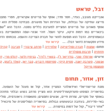
זבל, טראש
אובייקט מגובב, נעדר, חסר סדר; אוסף של פריטים אקראיים, חסרי מתכונ
מייצג שחיקה של גבולות, של הגדרות ושל מושגים. מבחינה סמלית הוא 
אוסף מאורגן של פריטים המציית למערכת כללים נתונה. הזבל הוא "שפ
בינאריים כמו דמות ורקע, עיקר וטפל. זוהי אנטי-שפה המתאפיינת בש
ובאמורפיות. הזבל הוא תופעת לוואי של חברת הצריכה והשפע. נוכחותו הד
מידע ותקשורת (דואר זבל). …
קיראו עוד
תחום:
אמנות
|
חברה ופוליטיקה
|
טלוויזיה
|
מרחב ציבורי
|
סביבה
|
קהילה
חזותית
|
תרבות פופולרית
אישים:
אורסלר טוני
,
בודריאר ז'ן
,
בטאיי ז'ורז'
,
בנימין ולטר
,
דגלס מרי
,
דו
אנטוני
,
סטרבק יאנה
,
סמית קיקי
,
סמיתסון רוברט
,
פבר יאן
,
קאלר ג'ונתן
,
קו
תומפסון מייקל
זון, אזור, תחום
מונח טריטוריאלי ואידאולוגי המציין אזור, קול או מעגל של השפעה. 
בתיאוריה הפוסט-סטרוקטורליסטית הוא מציין מרחב נטוש ובלתי מזוהה; 
באוסף של מקרים, צורות חיים, אנשים וחפצים; מטאפורה גיאוגרפית, פולי
"אזור דיבור", קול של דמות בסיפורת. …
קיראו עוד