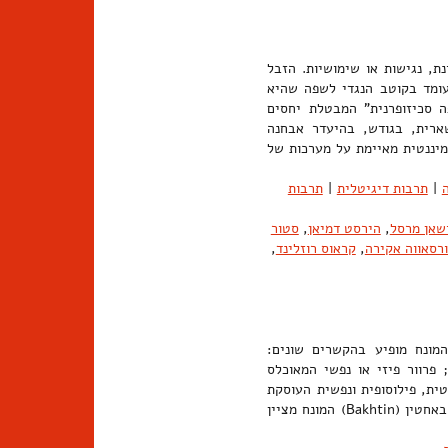
ת, נגישות או שימושיות. הזבל
עומד בקוטב הנגדי לשפה שהיא
ה סכיזופרנית" המבטלת יחסים
ארית, בגודש, בהיעדר אבחנה
ומיננטית מאיימת על מערכות של
|
תרבות דיגיטלית
|
תרבות
שאן מרסל
,
הירסט דמיאן
,
סטור
רסאווה אקירה
,
קראוס רוזלינד
,
המונח מופיע בהקשרים שונים:
פרוור פיזי או נפשי המאוכלס
טית, פילוסופית ונפשית העוסקת
באי-סדירות, בעזובה ובטשטוש גבולות. בתיאוריה הפוליפונית של מיכאיל באחטין (Bakhtin) המונח מציין