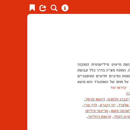
צת מיעוט מיליטנטית המוכנה
. המונח מציין בדרך כלל קבוצת
נות נתיבים חדשים ומהפכניים
על מותו של האוונגרד הוא נושא
קיראו עוד
ה
ינברג קלמנט
,
דושאן מרסל
,
 אלפרד
,
יוז רוברט
,
לוין שרי
,
ארמה סטפן
,
מרינטי פיליפו
יט דונלד
,
קראוס רוזלינד
,