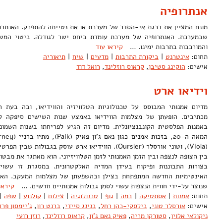
אנתרופיה
מונח המציין את דרגת אי-הסדר של מערכת או את נטייתה להתפרק. האנתרו
שבמערכת. האנתרופיה של מערכת עומדת ביחס ישר לגודלה. ביטוי המש
והמורכבות בתרבות ימינו. …
קיראו עוד
תחום:
אינטרנט
|
ביקורת התרבות
|
מדעים
|
שיח
|
תיאוריה
אישים:
הוקינג סטיבן
,
קראוס רוזלינד
,
רואל דוד
וידיאו ארט
מדיום אמנותי המבוסס על טכנולוגיות הטלוויזיה והווידיאו, ובה בע
מכתיבים. הופעתן של מצלמות הווידיאו באמצע שנות השישים סיפקה לא
באמנות הפלסטית הקונבנציונלית. מדיום זה הגיע לפריחתו בשנות השמו
(Viola), וטוני אורסלר (Oursler). הווידיאו ארט עוסק בגבולו
בין הצופה לנצפה ובין הזמן האמנותי לזמן הטלוויזיוני. הוא מאתגר את מבטו
בצורות התבוננות ופיקוח בעידן המדיה האלקטרונית. במסגרת זו עשוי
האינטימיות החדשה המתפתחת בצילן ובהשפעתן של מצלמות המעקב. האית
שנוצר על-ידי חווית הנצפות עשוי לסמן גבולות אמנותיים חדשים. …
קיראו
תחום:
אמנות
|
אסתטיקה
|
במה
|
גוף
|
טכנולוגיה
|
צילום
|
קולנוע
|
שפה
|
אישים:
אורסלר טוני
,
בילסקי-כהן רחל
,
בנינג סיידי
,
ברנט רון
,
ג'יימסון פר
ניקולאי אלוין
,
סטורקן מריה
,
פאיק נאם ג'ון
,
קראוס רוזלינד
,
רוזן רועי