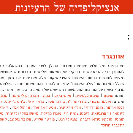
:
אוונגרד
מצרפתית: חיל חלוץ מצומצם ומובחר ההולך לפני המחנה. בהשאלה: קבו
להסתכן כדי להביא לשינוי רדיקלי של מציאות פוליטית, חברתית או אסתטית
מיעוט לוחמנית בתחום האמנות שהפרקטיקות שלה מקדימות את זמנן ומסמ
שכלל הציבור או "עולם האמנות" עתידים להכיר בהם מאוחר יותר. הפולמוס 
מרכזי בשיח על התרבות החל משנות השישים של המאה ה-20 ועד ימינו. …
תחום:
אמנות
|
אמנות פלסטית
|
אקטיביזם
|
במה
|
חברה ופוליטיקה
|
מהפכ
אישים:
אולמר גרגורי
,
בודריאר ז'ן
,
בירגר פטר
,
ברויר יוזף
,
ג'ויס ג'יימס
,
גר
דנטו ארתור
,
הוקני דיוויד
,
וולף וירג'יניה
,
ווסטון אדוארד
,
וורהול אנדי
,
ז'ארי
ליוטאר ז'ן פרנסואה
,
ליכטנשטיין רוי
,
מונרו מרילין
,
מיאקובסקי ולדימיר
,
מל
תומסו
,
סולימן סוזאן רוברט
,
פוגיולי רנטו
,
פורטר אליוט
,
פלובר גוסטב
,
קאספ
רוזנברג הרולד