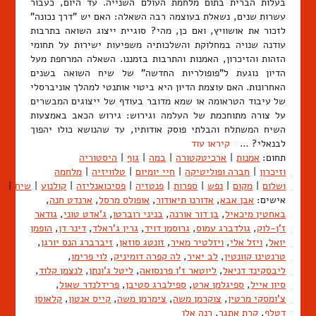
בעלות הברית בתום מלחמת העולם השנייה. עד היום, כעבור
עשרות שנים, נשאלת בעוצמה רבה השאלה: האם יש "דרך נכונה"
לזכור את אושוויץ, ואם כן, מהי? סוגיית ייצוג השואה בתרבות
עודנה שנויה במחלוקת והשלכותיה משפיעות ישירות על תחומי
הזהות והזיכרון, האמנות והתרבות בזמננו. השאלה המרחפת מעל
הדיון נוגעת ל"פופולריות החדשה" של שיח השואה בשנים
האחרונות. האם עוצמת הדיון היא ביטוי אותנטי למהלך אוניברסלי
של עיבוד הטראומה או שמא מדובר בעודף של ייצוגים המבשרים
על צורה מתוחכמת של העלמה וגירוש: גירוש הכאב באמצעות
השיח המשתלח והבלתי פוסק אודותיו, עד שהנושא כולו יהפוך
לבנאלי? …
קיראו עוד
תחום:
אמנות
|
ארכיטקטורה
|
במה
|
גוף
|
היסטוריה
וזיכרון
|
חברה ופוליטיקה
|
חיי יומיום
|
טלוויזיה
|
מלחמה
ושלום
|
מקום
|
נפש
|
ספרות
|
פנטזיה
|
פסיכואנליזה
|
קולנוע
|
שיח
|
ש
אישים:
אבן אבא
,
אדורנו תיאודור
,
אופולס מרסל
,
ארנדט חנה
,
באחטין מיכאיל
,
בן דור אורנה
,
בניני רוברטו
,
ג'אדט טוני
,
גודאר
ז'ן-לוק
,
גולדברג עמוס
,
גרוסמן דויד
,
גרין ג'ראלד
,
דינר דן
,
הופמן
יואל
,
ויזל אלי
,
ויזלטיר מאיר
,
זונטג סוזאן
,
זיברברג הנס יורגן
,
טרנטינו קוונטין
,
לב יאיר
,
לה קפרה דומיניק
,
לוי פרימו
,
ליבסקינד דניאל
,
ליוטאר ז'ן פרנסואה
,
ליטל ג'ונתן
,
לנצמן קלוד
,
סיון אייל
,
ספיגלמן ארט
,
ספילברג סטיבן
,
פרידלנדר שאול
,
צ'ומסקי מרטין
,
צוקרמן משה
,
צימרמן משה
,
קייס אנטון
,
קלאוסן
דטלף
,
קרת אתגר
,
רנה אלן