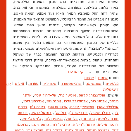
השנים האחרונות. מודרניזם הוא סגנון באמנות הפלסטית,
באדריכלות, בצילום, בספרות, בקולנוע, בתאטרון וכיוצא בזה,
שהיה רווח החל מאמצע המאה ה-19 ועד אמצע המאה ה-20.
סגנון זה מבליט את הממד הרציונלי, המופשט והגואל של האמנות:
הוא מאמין באפשרויות הקדמה, דחיית הישן מפני החדש.
הפוסטמודרניזם משקף מוסכמות אסתטיות חדשות המתפתחות
בתחומים אלה, החל מאמצע המאה שעברה ועד לימינו. מאפיינים
כלליים של הסגנון הפוסטמודרני הם צמצום הפער בין אמנות
"גבוהה" ל"נמוכה", ציטטות היסטוריות ואקלקטיזם סגנוני, נטייה
לפרודיה ולפסטיש, מודעות למוצר האמנותי כפרי של שעתוק
והתחזות, טיפול בצומת אמנות-מדיה-צריכה, פירוק דרכי הייצוג
והשפות של המודרניזם העילי, פירוק הסובייקט ההרואי של
המודרניזם ועוד. …
קיראו עוד
תחום:
אמנות
|
אמנות
פלסטית
|
אסתטיקה
|
ארכיטקטורה
|
טלוויזיה
|
ספרות
|
צילום
|
קולנוע
דיגיטלית
אישים:
אולדנבורג קלאס
,
אוסטר פול
,
אל-דרור יוסף
,
אלוני
ניסים
,
אלמוג רות
,
אלמודובר פדרו
,
אמיר גפי
,
אנדרסון לורי
,
אפלפלד אהרן
,
אפשטיין אלכס
,
ארטו אנטונן
,
בארת ג'ון
,
בדהם
ג'ון
,
בודלר שארל
,
בודריאר ז'ן
,
בול אלן
,
בונואל לואיס
,
בורחס
חורחה לואיס
,
ביטי וורן
,
בלו סול
,
בנימין ולטר
,
ג'ויס ג'יימס
,
ג'ונסון פיליפ
,
גודאר ז'ן-לוק
,
גורביץ' דוד
,
גראס גינתר
,
גרוסמן
דויד
,
גרייבס מייקל
,
דיוויד צ'ייס
,
דרידה ז'ק
,
הולצר ג'ני
,
הופמן