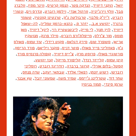
יואל
,
הוקני דיוויד
,
הנדקה פטר
,
הנסון קרטיס
,
ווינר מתיו
,
וולברג
פבל
,
וולף וירג'יניה
,
וורהול אנדי
,
וילסון רוברט
,
ונדרס וים
,
ונטורי
רוברט
,
ז'יז'ק סלבוי
,
טרבולטה ג'ון
,
טרנטינו קוונטין
,
טשומי
ברנרד
,
יהושע א.ב.
,
יזהר ס.
,
כהנא-כרמון עמליה
,
לה-שאפל
דיוויד
,
לוין חנוך
,
לי מייק
,
ליכטנשטיין רוי
,
לינץ' דיוויד
,
מאן
תומס
,
מור צ'רלס
,
מייפלת'ורפ רוברט
,
מילר פרנק
,
מנושקין
אריאן
,
סטופרד טום
,
סירק דגלאס
,
סקוט רידלי
,
עוז עמוס
,
פאולס
ג'ון
,
פאזוליני פייר פאולו
,
פוטר דניס
,
פוקנר ויליאם
,
פורד הריסון
,
פורטוגזי פאולו
,
פרוסט מרק
,
צ'ייס דיוויד
,
קופולה פרנסיס פורד
,
קינן עמוס
,
קלייזר רנדל
,
קליפורד מייקל
,
קנז יהושע
,
קסטל-בלום אורלי
,
קרוגר ברברה
,
רודריגז רוברט
,
רוסליני
רוברטו
,
רטוש יונתן
,
רפאלי אלדד
,
שבתאי יעקב
,
שדה פנחס
,
שחר דוד
,
שטרלינג ג'יימס
,
שמיר משה
,
שמעוני יובל
,
שץ אבנר
,
שרמן סינדי
,
תמוז בנימין