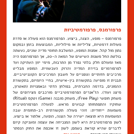
פרפורמנס, פרפורמטיביות
פרפורמנס – מופע, הצגה, ביצוע. הפרפורמנס הוא פעולה או סדרת
פעולות דרמטיות, צליליות או מילוליות, המבוצעות בזמן ובמקום
נתון מול קהל. אמנות המופע, המשלבת תחומי מדיה שונים, נעשתה
בולטת החל משנות השישים של המאה ה-20, אך הפרפורמנס היה
מאז ומעולם חלק בלתי נפרד מן התרבות, מימי יוון העתיקה ועד
לפרפורמרים בזירת המדיה והרוק העכשווית. המופע מבליט
מרכיבים חזותיים וגופניים על חשבון המרכיבים הקוגניטיביים.
תבנית זו מופיעה בתקשורת בין-אישית, בחיי היומיום, בתקשורת
ההמונים, בדרמה החברתית, בפולחן הדתי ובאמנויות (תאטרון,
מיצג ועוד). הז'אנרים הפרפורמטיביים מורכבים מצירופים של
משחק חופשי (Free Play), משחק מובנה (Game) וטקס (Ritual)
שחוקיו והתפתחותו קבועים מראש. לפעולה הפרפורמטיבית
משמעות ייחודית: זוהי פעולה תקשורתית רב-תחומית שבה
המשמעות היא תוצאה ישירה של הצגה, הופעה, אלתור או ביצוע.
לשון פרפורמטיבית היא לשון המנכיחה את עצמה ומעניקה קיום
לדברים שהיא קוראת בשמם; לשון זו אוכפת את החוק הנסתר