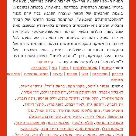
המאה ה-20 והתפשט אחר-כך לארצות אחרות באירופה, מצא את
ביטויו באמנות הפלסטית, במוזיקה, בתאטרון, בספרות ובקולנוע.
בשנות הארבעים של המאה שעברה התגבש בניו יורק סגנון
"האקספרסיוניזם המופשט", שהתמקד בממד הרוחני של הציור
והבליט ערכים ניאו-רומנטיים הקשורים בלא-מודע ובנשגב. מאה
שנה לאחר הולדתו המשיך הדימוי האקספרסיוניסטי להזין את
אווירת הפניקה והחרדה שליוותה את המאה ה-20 כמעט לכל
אורכה. הפואטיקה האקספרסיוניסטית בולטת בתחומים שונים של
התקשורת והתרבות הפופולרית בימינו, החל משגשוגו של
גיבור-העל בקומיקס, דרך "החזרה לציור" בשנות השמונים ועד
ל"פילם נואר" בקולנוע של אותה עת. …
קיראו עוד
תחום:
אמנות
|
אמנות פלסטית
|
במה
|
גוף
|
היסטוריה
וזיכרון
|
מודרניזם
|
נפש
|
ספרות
|
עיצוב
|
פוסט-אנושיות
|
פסיכואנליזה
חזותית
אישים:
אנסור ג'יימס
,
בקמן מקס
,
בראק ז'ורז'
,
גורקי ארשיל
,
דאבלין אלפרד
,
דה ולמינק מוריס
,
דה קונינג וילם
,
דרן אנדרי
,
הופר אדוארד
,
הקל אריך
,
ודקינד פרנק
,
וולס אורסון
,
וינה רוברט
,
יוז רוברט
,
יוסטון ג'ון
,
לאור יצחק
,
לאנג פריץ
,
לינץ' דיוויד
,
מאטיס אנרי
,
מאן קלאוס
,
מונק אדוארד
,
נולדה אמיל
,
נולן
כריסטופר
,
סאלי דיוויד
,
סוטין חיים
,
סטרינדברג אוגוסט
,
סקורסיזה מרטין
,
פולוק ג'קסון
,
פולנסקי רומן
,
פון שטרנברג יוזף
,
פיקאסו פבלו
,
פכשטיין מקס
,
פסבינדר ריינר ורנר
,
קאנדינסקי
וסילי
,
קוקושקה אוסקר
,
קיפר אנסלם
,
קירכנהר לודוויג
,
קליי פול
,