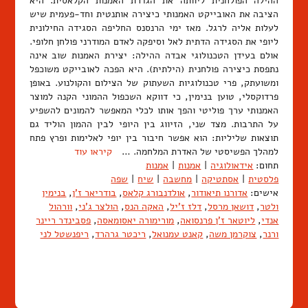
ההילה הפולחנית ליוותה את הגדרת האמנות הקלאסית. היא
הציבה את האובייקט האמנותי כיצירה אותנטית וחד-פעמית שיש
לעלות אליה לרגל. מאז ימי הרנסנס החליפה הסגידה החילונית
ליופי את הסגידה הדתית לאל וסיפקה לאדם המודרני פולחן חלופי.
אולם בעידן הטכנולוגי אבדה ההילה: יצירת האמנות שוב אינה
נתפסת כיצירה פולחנית (הילתית). היא הפכה לאובייקט משוכפל
ומשועתק, פרי טכנולוגיות השעתוק של הצילום והקולנוע. באופן
פרדוקסלי, טוען בנימין, כי דווקא השכפול ההמוני הקנה למוצר
האמנותי ערך פוליטי והפך אותו לכלי המאפשר להמונים להשפיע
על התרבות. מצד שני, הזיווג בין היופי לבין ההמון הוליד גם
תוצאות שליליות: הוא אפשר חיבור בין יופי לאלימות ופרץ פתח
למהלך הפשיסטי של האדרת המלחמה. …
קיראו עוד
תחום:
אידאולוגיה
|
אמנות
|
אמנות
פלסטית
|
אסתטיקה
|
מחשבה
|
שיח
|
שפה
אישים:
אדורנו תיאודור
,
אולדנבורג קלאס
,
בודריאר ז'ן
,
בנימין
ולטר
,
דושאן מרסל
,
דלז ז'יל
,
האקה הנס
,
הולצר ג'ני
,
וורהול
אנדי
,
ליוטאר ז'ן פרנסואה
,
מורימורה יאסומאסה
,
פסבינדר ריינר
ורנר
,
צוקרמן משה
,
קאנט עמנואל
,
ריכטר גרהרד
,
ריפנשטל לני